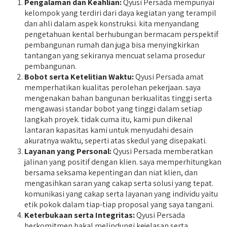
Pengalaman dan Keahlian:
Qyusi Persada mempunyai
kelompok yang terdiri dari daya kegiatan yang terampil
dan ahli dalam aspek konstruksi. kita menyandang
pengetahuan kental berhubungan bermacam perspektif
pembangunan rumah dan juga bisa menyingkirkan
tantangan yang sekiranya mencuat selama prosedur
pembangunan.
Bobot serta Ketelitian Waktu:
Qyusi Persada amat
memperhatikan kualitas perolehan pekerjaan. saya
mengenakan bahan bangunan berkualitas tinggi serta
mengawasi standar bobot yang tinggi dalam setiap
langkah proyek. tidak cuma itu, kami pun dikenal
lantaran kapasitas kami untuk menyudahi desain
akuratnya waktu, seperti atas skedul yang disepakati.
Layanan yang Personal:
Qyusi Persada memberatkan
jalinan yang positif dengan klien. saya memperhitungkan
bersama seksama kepentingan dan niat klien, dan
mengasihkan saran yang cakap serta solusi yang tepat.
komunikasi yang cakap serta layanan yang individu yaitu
etik pokok dalam tiap-tiap proposal yang saya tangani.
Keterbukaan serta Integritas:
Qyusi Persada
berkomitmen bakal melindungi kejelasan serta