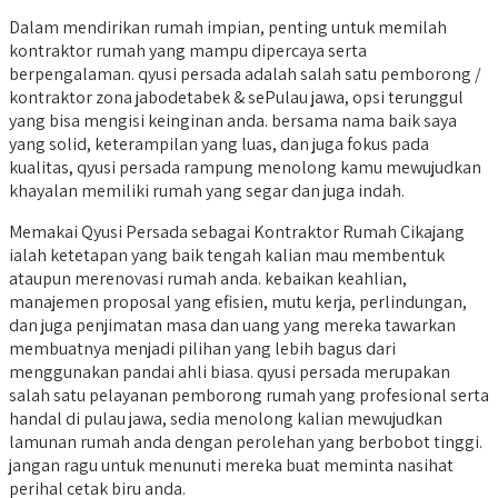
Dalam mendirikan rumah impian, penting untuk memilah
kontraktor rumah yang mampu dipercaya serta
berpengalaman. qyusi persada adalah salah satu pemborong /
kontraktor zona jabodetabek & sePulau jawa, opsi terunggul
yang bisa mengisi keinginan anda. bersama nama baik saya
yang solid, keterampilan yang luas, dan juga fokus pada
kualitas, qyusi persada rampung menolong kamu mewujudkan
khayalan memiliki rumah yang segar dan juga indah.
Memakai Qyusi Persada sebagai Kontraktor Rumah Cikajang
ialah ketetapan yang baik tengah kalian mau membentuk
ataupun merenovasi rumah anda. kebaikan keahlian,
manajemen proposal yang efisien, mutu kerja, perlindungan,
dan juga penjimatan masa dan uang yang mereka tawarkan
membuatnya menjadi pilihan yang lebih bagus dari
menggunakan pandai ahli biasa. qyusi persada merupakan
salah satu pelayanan pemborong rumah yang profesional serta
handal di pulau jawa, sedia menolong kalian mewujudkan
lamunan rumah anda dengan perolehan yang berbobot tinggi.
jangan ragu untuk menunuti mereka buat meminta nasihat
perihal cetak biru anda.