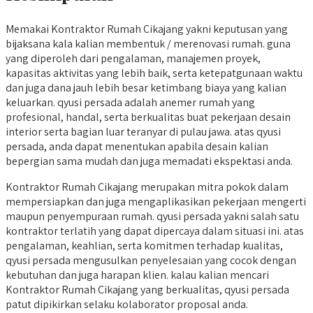
Memakai Kontraktor Rumah Cikajang yakni keputusan yang
bijaksana kala kalian membentuk / merenovasi rumah. guna
yang diperoleh dari pengalaman, manajemen proyek,
kapasitas aktivitas yang lebih baik, serta ketepatgunaan waktu
dan juga dana jauh lebih besar ketimbang biaya yang kalian
keluarkan. qyusi persada adalah anemer rumah yang
profesional, handal, serta berkualitas buat pekerjaan desain
interior serta bagian luar teranyar di pulau jawa. atas qyusi
persada, anda dapat menentukan apabila desain kalian
bepergian sama mudah dan juga memadati ekspektasi anda.
Kontraktor Rumah Cikajang merupakan mitra pokok dalam
mempersiapkan dan juga mengaplikasikan pekerjaan mengerti
maupun penyempuraan rumah. qyusi persada yakni salah satu
kontraktor terlatih yang dapat dipercaya dalam situasi ini. atas
pengalaman, keahlian, serta komitmen terhadap kualitas,
qyusi persada mengusulkan penyelesaian yang cocok dengan
kebutuhan dan juga harapan klien. kalau kalian mencari
Kontraktor Rumah Cikajang yang berkualitas, qyusi persada
patut dipikirkan selaku kolaborator proposal anda.