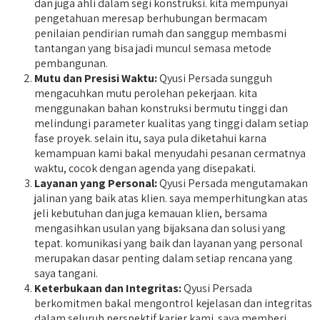
dan juga ahli dalam segi konstruksi. kita mempunyai
pengetahuan meresap berhubungan bermacam
penilaian pendirian rumah dan sanggup membasmi
tantangan yang bisa jadi muncul semasa metode
pembangunan.
Mutu dan Presisi Waktu:
Qyusi Persada sungguh
mengacuhkan mutu perolehan pekerjaan. kita
menggunakan bahan konstruksi bermutu tinggi dan
melindungi parameter kualitas yang tinggi dalam setiap
fase proyek. selain itu, saya pula diketahui karna
kemampuan kami bakal menyudahi pesanan cermatnya
waktu, cocok dengan agenda yang disepakati.
Layanan yang Personal:
Qyusi Persada mengutamakan
jalinan yang baik atas klien. saya memperhitungkan atas
jeli kebutuhan dan juga kemauan klien, bersama
mengasihkan usulan yang bijaksana dan solusi yang
tepat. komunikasi yang baik dan layanan yang personal
merupakan dasar penting dalam setiap rencana yang
saya tangani.
Keterbukaan dan Integritas:
Qyusi Persada
berkomitmen bakal mengontrol kejelasan dan integritas
dalam seluruh perspektif karier kami. saya memberi