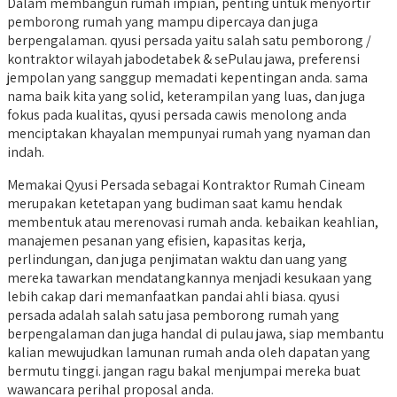
Dalam membangun rumah impian, penting untuk menyortir
pemborong rumah yang mampu dipercaya dan juga
berpengalaman. qyusi persada yaitu salah satu pemborong /
kontraktor wilayah jabodetabek & sePulau jawa, preferensi
jempolan yang sanggup memadati kepentingan anda. sama
nama baik kita yang solid, keterampilan yang luas, dan juga
fokus pada kualitas, qyusi persada cawis menolong anda
menciptakan khayalan mempunyai rumah yang nyaman dan
indah.
Memakai Qyusi Persada sebagai Kontraktor Rumah Cineam
merupakan ketetapan yang budiman saat kamu hendak
membentuk atau merenovasi rumah anda. kebaikan keahlian,
manajemen pesanan yang efisien, kapasitas kerja,
perlindungan, dan juga penjimatan waktu dan uang yang
mereka tawarkan mendatangkannya menjadi kesukaan yang
lebih cakap dari memanfaatkan pandai ahli biasa. qyusi
persada adalah salah satu jasa pemborong rumah yang
berpengalaman dan juga handal di pulau jawa, siap membantu
kalian mewujudkan lamunan rumah anda oleh dapatan yang
bermutu tinggi. jangan ragu bakal menjumpai mereka buat
wawancara perihal proposal anda.