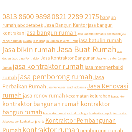
0813 8600 9898
0821 2289 2175
bangun
Jasa Bangun Kantor
rumah
jabodetabek
jasa bangun
jasa bangun rumah
kontrakan
Jasa Bangun Rumah jabodetabek
jasa
jasa betulin rumah
bangun rumah jakarta
Jasa Bangun Rumah Jakarta Timur
Jasa Buat Rumah
jasa bikin rumah
jasa
Jasa Kontraktor Bangunan
design fasad
Jasa Kontraktor
Jasa Kontraktor Bangun
jasa kontraktor rumah
jasa memperbaiki
Rumah
jasa pemborong rumah
Jasa
rumah
Jasa Renovasi
Perbaikan Rumah
Jasa Renovasi Fasad Indonesia
rumah
jasa renov rumah
kecamatan
kelurahan
kontraktor
kontraktor bangunan rumah
kontraktor
bangun rumah
kontraktor bekasi
kontraktor bogor
kontraktor depok
Kontraktor
Kontraktor Pembangunan
Jabodetabek
kontraktor jakarta
kontraktor rumah
Rumah
pemborong rumah