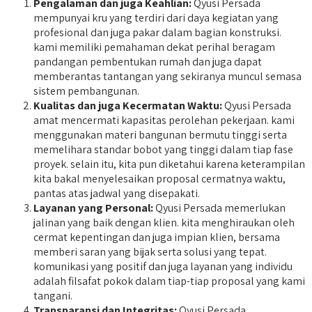
Pengalaman dan juga Keahlian:
Qyusi Persada
mempunyai kru yang terdiri dari daya kegiatan yang
profesional dan juga pakar dalam bagian konstruksi.
kami memiliki pemahaman dekat perihal beragam
pandangan pembentukan rumah dan juga dapat
memberantas tantangan yang sekiranya muncul semasa
sistem pembangunan.
Kualitas dan juga Kecermatan Waktu:
Qyusi Persada
amat mencermati kapasitas perolehan pekerjaan. kami
menggunakan materi bangunan bermutu tinggi serta
memelihara standar bobot yang tinggi dalam tiap fase
proyek. selain itu, kita pun diketahui karena keterampilan
kita bakal menyelesaikan proposal cermatnya waktu,
pantas atas jadwal yang disepakati.
Layanan yang Personal:
Qyusi Persada memerlukan
jalinan yang baik dengan klien. kita menghiraukan oleh
cermat kepentingan dan juga impian klien, bersama
memberi saran yang bijak serta solusi yang tepat.
komunikasi yang positif dan juga layanan yang individu
adalah filsafat pokok dalam tiap-tiap proposal yang kami
tangani.
Transparansi dan Integritas:
Qyusi Persada