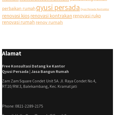
qyusi persada
perbaikan rumah
Qyusi Persada Kontraktor
renovasi kios
renovasi kontrakan
renovasi ruko
renovasi rumah
renov rumah
Alamat
Free Konsultasi Datang ke Kantor
Qyusi Persada | Jasa Bangun Rumah
Zam Zam Square Condet Unit 5A. Jl. Raya Condet No.4,
RT.10/RW.3, Balekambang, Kec. Kramat jati
Phone: 0821-2289-2175