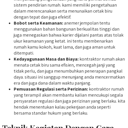
sistem pendirian rumah. kami memiliki pengetahuan
dalam merencanakan serta menunaikan cetak biru
dengan tepat dan juga efektif.
Bobot serta Keamanan:
anemer jempolan tentu
menggunakan bahan bangunan berkualitas tinggi dan
juga menegaskan bahwa karier dijalani pantas atas tolak
ukur keamanan yang ketat. ini tentu membenarkan
rumah kamu kokoh, kuat lama, dan juga aman untuk
ditempati.
Kedayagunaan Masa dan Biaya:
kontraktor rumah akan
menata cetak biru sama efisien, mencegah janji yang
tidak perlu, dan juga menumbuhkan penerapan pangkal
daya. situasi ini sanggup menunjang anda mencermatkan
era dan juga dana dalam waktu panjang.
Pemuasan Regulasi serta Perizinan:
kontraktor rumah
yang terampil akan membantu kalian mencukupi segala
persyaratan regulasi dan juga perizinan yang berlaku. kita
hendak menentukan kalau pekerjaan anda seperti
bersama standar hukum yang berlaku.
Teknik Kegiatan Dengan Cara