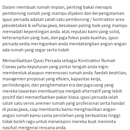
Dalam membuat rumah impian, penting bakal menapis
pemborong rumah yang mampu diyakini dan berpengalaman.
qyusi persada adalah salah satu pemborong / kontraktor area
jabodetabek & sePulau jawa, kesukaan paling baik yang mampu
memadati kepentingan anda. atas reputasi kami yang solid,
keterampilan yang luas, dan juga fokus pada kualitas, qyusi
persada sedia meringankan anda mendatangkan angan-angan
ada rumah yang segar serta indah.
Memanfaatkan Qyusi Persada sebagai Kontraktor Rumah
Cisewu yaitu keputusan yang pintar tengah anda ingin
membentuk ataupun merenovasi rumah anda. faedah keahlian,
manajemen proposal yang efisien, kapasitas kerja,
perlindungan, dan penghematan era dan juga uang yang
mereka tawarkan membuatnya menjadi alternatif yang lebih
positif dari memanfaatkan pakar biasa. qyusi persada ialah
salah satu servis anemer rumah yang profesional serta handal
di pulau jawa, siap membantu kamu menghasilkan angan-
angan rumah kamu sama perolehan yang berkualitas tinggi.
tidak boleh ragu untuk menelepon mereka buat meminta
nasihat mengenai rencana anda.