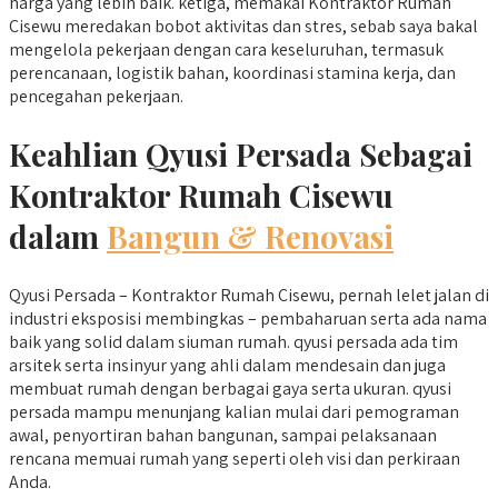
harga yang lebih baik. ketiga, memakai Kontraktor Rumah
Cisewu meredakan bobot aktivitas dan stres, sebab saya bakal
mengelola pekerjaan dengan cara keseluruhan, termasuk
perencanaan, logistik bahan, koordinasi stamina kerja, dan
pencegahan pekerjaan.
Keahlian Qyusi Persada Sebagai
Kontraktor Rumah Cisewu
dalam
Bangun & Renovasi
Qyusi Persada – Kontraktor Rumah Cisewu, pernah lelet jalan di
industri eksposisi membingkas – pembaharuan serta ada nama
baik yang solid dalam siuman rumah. qyusi persada ada tim
arsitek serta insinyur yang ahli dalam mendesain dan juga
membuat rumah dengan berbagai gaya serta ukuran. qyusi
persada mampu menunjang kalian mulai dari pemograman
awal, penyortiran bahan bangunan, sampai pelaksanaan
rencana memuai rumah yang seperti oleh visi dan perkiraan
Anda.