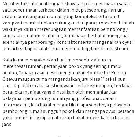
Membentuk satu buah rumah khayalan pula merupakan salah
satu penerimaan terbesar dalam hidup seseorang. namun,
sistem pembangunan rumah yang kompleks serta rumit
kerapkali membutuhkan dukungan dari para profesional. inilah
waktunya kalian merenungkan memanfaatkan pemborong /
kontraktor. dalam risalah ini, kami bakal berbalah mengenai
esensialnya pemborong / kontraktor serta mengenalkan qyusi
persada sebagai salah satu anemer paling baik di industri ini.
Kala kamu mengakhirkan buat membentuk ataupun
merenovasi rumah, pertanyaan pokok yang sering timbul
adalah, “apakah aku mesti mengenakan Kontraktor Rumah
Cisewu maupun cuma mengandalkan juru biasa?” sekalipun
tiap-tiap pilihan ada keistimewaan serta kekurangan, terdapat
beraneka manfaat yang dihasilkan oleh memanfaatkan
pelayanan pemborong rumah yang profesional. dalam
informasi ini, kita bakal mengartikan apa sebabnya pelayanan
pemborong rumah sungguh pokok dan mengapa qyusi persada
yakni preferensi yang amat cakap bakal proyek kamu di pulau
jawa.