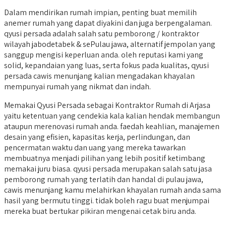
Dalam mendirikan rumah impian, penting buat memilih
anemer rumah yang dapat diyakini dan juga berpengalaman.
qyusi persada adalah salah satu pemborong / kontraktor
wilayah jabodetabek & sePulau jawa, alternatif jempolan yang
sanggup mengisi keperluan anda. oleh reputasi kami yang
solid, kepandaian yang luas, serta fokus pada kualitas, qyusi
persada cawis menunjang kalian mengadakan khayalan
mempunyai rumah yang nikmat dan indah.
Memakai Qyusi Persada sebagai Kontraktor Rumah di Arjasa
yaitu ketentuan yang cendekia kala kalian hendak membangun
ataupun merenovasi rumah anda. faedah keahlian, manajemen
desain yang efisien, kapasitas kerja, perlindungan, dan
pencermatan waktu dan uang yang mereka tawarkan
membuatnya menjadi pilihan yang lebih positif ketimbang
memakai juru biasa. qyusi persada merupakan salah satu jasa
pemborong rumah yang terlatih dan handal di pulau jawa,
cawis menunjang kamu melahirkan khayalan rumah anda sama
hasil yang bermutu tinggi. tidak boleh ragu buat menjumpai
mereka buat bertukar pikiran mengenai cetak biru anda.