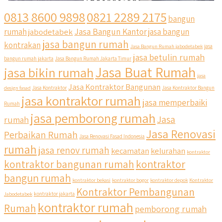
0813 8600 9898
0821 2289 2175
bangun
Jasa Bangun Kantor
rumah
jabodetabek
jasa bangun
jasa bangun rumah
kontrakan
Jasa Bangun Rumah jabodetabek
jasa
jasa betulin rumah
bangun rumah jakarta
Jasa Bangun Rumah Jakarta Timur
Jasa Buat Rumah
jasa bikin rumah
jasa
Jasa Kontraktor Bangunan
design fasad
Jasa Kontraktor
Jasa Kontraktor Bangun
jasa kontraktor rumah
jasa memperbaiki
Rumah
jasa pemborong rumah
Jasa
rumah
Jasa Renovasi
Perbaikan Rumah
Jasa Renovasi Fasad Indonesia
rumah
jasa renov rumah
kecamatan
kelurahan
kontraktor
qyusipersada
kontraktor bangunan rumah
kontraktor
@qyusipersada
3 years ago
bangun rumah
Siapa yang udah masuk List untuk Bangun dan Renovasi
kontraktor bekasi
kontraktor bogor
kontraktor depok
Kontraktor
rumah Di @qyusipersada dengan sistem Cicilan ?? 🤗
Kontraktor Pembangunan
Jabodetabek
kontraktor jakarta
kontraktor rumah
Rumah
pemborong rumah
Untuk informasi lebih lanjut terkait program cicilan ini temen
temen bisa langsung klik link di bio yaa