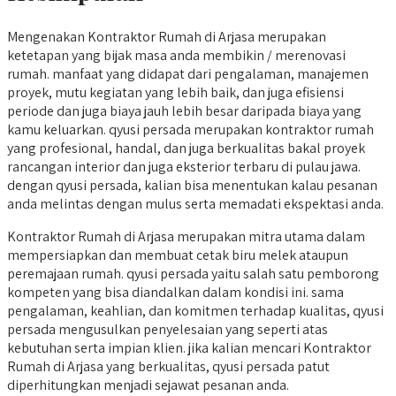
Mengenakan Kontraktor Rumah di Arjasa merupakan
ketetapan yang bijak masa anda membikin / merenovasi
rumah. manfaat yang didapat dari pengalaman, manajemen
proyek, mutu kegiatan yang lebih baik, dan juga efisiensi
periode dan juga biaya jauh lebih besar daripada biaya yang
kamu keluarkan. qyusi persada merupakan kontraktor rumah
yang profesional, handal, dan juga berkualitas bakal proyek
rancangan interior dan juga eksterior terbaru di pulau jawa.
dengan qyusi persada, kalian bisa menentukan kalau pesanan
anda melintas dengan mulus serta memadati ekspektasi anda.
Kontraktor Rumah di Arjasa merupakan mitra utama dalam
mempersiapkan dan membuat cetak biru melek ataupun
peremajaan rumah. qyusi persada yaitu salah satu pemborong
kompeten yang bisa diandalkan dalam kondisi ini. sama
pengalaman, keahlian, dan komitmen terhadap kualitas, qyusi
persada mengusulkan penyelesaian yang seperti atas
kebutuhan serta impian klien. jika kalian mencari Kontraktor
Rumah di Arjasa yang berkualitas, qyusi persada patut
diperhitungkan menjadi sejawat pesanan anda.