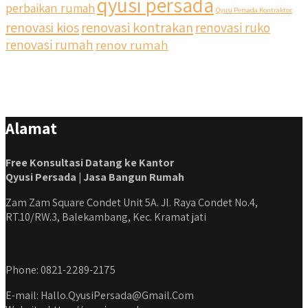
qyusi persada
perbaikan rumah
Qyusi Persada Kontraktor
renovasi kios
renovasi kontrakan
renovasi ruko
#jasabangunrumahjakarta #jasarenovasirumahjakarta
#kontraktorjakarta #kontraktorbangunan
renovasi rumah
renov rumah
#kontraktorbangunanrumah #kontraktorbangunanjakarta
#kontraktorbekasi #kontraktorinteriorjakarta
#jasabangunrumahdepok #jasarenovasirumahbekasi
#jasadesainrumahmurah #jasadesainrumahjakarta
#kontraktorbangunanjabodetabek
Alamat
#jasabangunrumahjabodetabek #qyusipersada
Free Konsultasi Datang ke Kantor
Qyusi Persada | Jasa Bangun Rumah
Zam Zam Square Condet Unit 5A. Jl. Raya Condet No.4,
RT.10/RW.3, Balekambang, Kec. Kramat jati
Phone: 0821-2289-2175
E-mail: Hallo.QyusiPersada@Gmail.Com