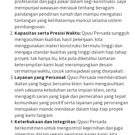
profesional dan juga pakar dalam segi konstruksi. saya
mempunyai wawasan merasuk tentang beragam
pandangan pendirian rumah dan mampu mengatasi
tantangan yang kelihatannya muncul selama sistem
pembangunan.
Kapasitas serta Presisi Waktu:
Qyusi Persada sungguh
mengacuhkan kualitas hasil pekerjaan. kita
menggunakan materi konstruksi bermutu tinggi dan
menjaga standar kualitas yang tinggi dalam tiap tahap
proyek. tak hanya itu, kita pula diketahui lantaran
keterampilan kami buat merampungkan desain
cermatnya waktu, cocok sama jadwal yang disepakati.
Layanan yang Personal:
Qyusi Persada memberatkan
ikatan yang bagus bersama klien. kami mengacuhkan
oleh saksama kebutuhan serta impian klien, serta
mengagih saran yang bijak dan pemecahan yang tepat.
komunikasi yang positif serta layanan yang perorangan
merupakan mandu mendasar dalam tiap-tiap proyek
yang kami tangani.
Keterbukaan dan Integritas:
Qyusi Persada
berkomitmen untuk mengontrol kejernihan dan juga
integritas dalam segala penilaian karier kami. kita