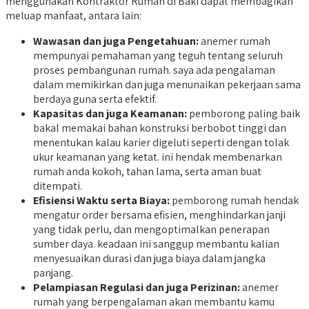
menggunakan Kontraktor Rumah di Baki dapat membagikan
meluap manfaat, antara lain:
Wawasan dan juga Pengetahuan:
anemer rumah
mempunyai pemahaman yang teguh tentang seluruh
proses pembangunan rumah. saya ada pengalaman
dalam memikirkan dan juga menunaikan pekerjaan sama
berdaya guna serta efektif.
Kapasitas dan juga Keamanan:
pemborong paling baik
bakal memakai bahan konstruksi berbobot tinggi dan
menentukan kalau karier digeluti seperti dengan tolak
ukur keamanan yang ketat. ini hendak membenarkan
rumah anda kokoh, tahan lama, serta aman buat
ditempati.
Efisiensi Waktu serta Biaya:
pemborong rumah hendak
mengatur order bersama efisien, menghindarkan janji
yang tidak perlu, dan mengoptimalkan penerapan
sumber daya. keadaan ini sanggup membantu kalian
menyesuaikan durasi dan juga biaya dalam jangka
panjang.
Pelampiasan Regulasi dan juga Perizinan:
anemer
rumah yang berpengalaman akan membantu kamu