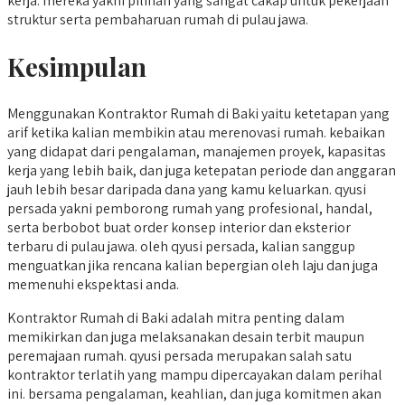
kerja. mereka yakni pilihan yang sangat cakap untuk pekerjaan
struktur serta pembaharuan rumah di pulau jawa.
Kesimpulan
Menggunakan Kontraktor Rumah di Baki yaitu ketetapan yang
arif ketika kalian membikin atau merenovasi rumah. kebaikan
yang didapat dari pengalaman, manajemen proyek, kapasitas
kerja yang lebih baik, dan juga ketepatan periode dan anggaran
jauh lebih besar daripada dana yang kamu keluarkan. qyusi
persada yakni pemborong rumah yang profesional, handal,
serta berbobot buat order konsep interior dan eksterior
terbaru di pulau jawa. oleh qyusi persada, kalian sanggup
menguatkan jika rencana kalian bepergian oleh laju dan juga
memenuhi ekspektasi anda.
Kontraktor Rumah di Baki adalah mitra penting dalam
memikirkan dan juga melaksanakan desain terbit maupun
peremajaan rumah. qyusi persada merupakan salah satu
kontraktor terlatih yang mampu dipercayakan dalam perihal
ini. bersama pengalaman, keahlian, dan juga komitmen akan