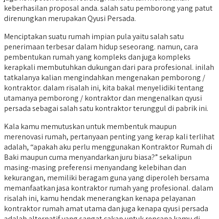
keberhasilan proposal anda. salah satu pemborong yang patut
direnungkan merupakan Qyusi Persada.
Menciptakan suatu rumah impian pula yaitu salah satu
penerimaan terbesar dalam hidup seseorang. namun, cara
pembentukan rumah yang kompleks dan juga kompleks
kerapkali membutuhkan dukungan dari para profesional. inilah
tatkalanya kalian mengindahkan mengenakan pemborong /
kontraktor. dalam risalah ini, kita bakal menyelidiki tentang
utamanya pemborong / kontraktor dan mengenalkan qyusi
persada sebagai salah satu kontraktor terunggul di pabrik ini.
Kala kamu memutuskan untuk membentuk maupun
merenovasi rumah, pertanyaan penting yang kerap kali terlihat
adalah, “apakah aku perlu menggunakan Kontraktor Rumah di
Baki maupun cuma menyandarkan juru biasa?” sekalipun
masing-masing preferensi menyandang kelebihan dan
kekurangan, memiliki beragam guna yang diperoleh bersama
memanfaatkan jasa kontraktor rumah yang profesional. dalam
risalah ini, kamu hendak menerangkan kenapa pelayanan
kontraktor rumah amat utama dan juga kenapa qyusi persada
adalah alternatif yang sangat cakap untuk rencana kamu di