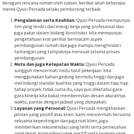
beragam rencana rumah oleh sukses. berikut ialah beberapa
merek Qyusi Persada selaku pemborong terbaik:
Pengalaman serta Keahlian:
Qyusi Persada mempunyai
tim yang terdiri dari energi kerja yang profesional dan
juga pakar dalam bidang konstruksi. kita mempunyai
pengetahuan erat perihal bermacam aspek
pembangunan rumah dan juga mampu menghindari
tantangan yang tampaknya mencuat selama proses
pembangunan.
Mutu dan juga Ketepatan Waktu:
Qyusi Persada
sungguh mencermati mutu hasil pekerjaan. kita
menggunakan bahan gedung bermutu tinggi dan juga
melindungi standar kualitas yang tinggi dalam tiap-tiap
tahap proyek. tidak cuma itu, saya pun diketahui gara-
gara kinerja kita bakal membereskan desain akuratnya
waktu, pantas dengan jadwal yang disepakati.
Layanan yang Personal:
Qyusi Persada mengkhaskan
jalinan yang positif atas klien. kami mencermati bersama
seksama kepentingan dan juga niat klien, juga
memberikan rekomendasi yang teliti serta pemecahan
yang tepat. komunikasi yang positif serta layanan yang