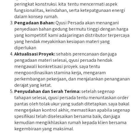
peringkat konstruksi. kita tentu mencermati aspek
fungsionalitas, keindahan, serta ketepatgunaan energi
dalam konsep rumah.
Pengadaan Bahan:
Qyusi Persada akan menangani
penyediaan bahan gedung bermutu tinggi dengan harga
yang kompetitif. kami ada jaringan distributor terpercaya
yang hendak meyakinkan kesiapan materi yang
diperlukan
Aktualisasi Proyek:
sehabis perencanaan dan juga
pengadaan materi selesai, qyusi persada hendak
mengawali konkretisasi proyek. saya tentu
mengoordinasikan stamina kerja, mengaram
perkembangan pekerjaan, dan menjalankan penanganan
derajat yang ketat.
Penyudahan dan Serah Terima:
setelah segenap
tahapan selesai, qyusi persada tentu menuntaskan order
pantas oleh tolak ukur yang sudah ditetapkan. saya bakal
mengerjakan kontrol akhir, memastikan apabila segenap
spesifikasi telah diselesaikan bersama baik, dan juga
kemudian mengikhlaskan rumah kepada klien bersama
kegembiraan yang maksimal.