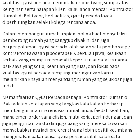
kualitas, qyusi persada memintakan solusi yang serupa atas
keinginan serta harapan klien. kalau anda mencari Kontraktor
Rumah di Baki yang berkualitas, qyusi persada layak
diperhitungkan selaku kolega rencana anda.
Dalam membangun rumah impian, pokok buat menyeleksi
pemborong rumah yang sanggup diyakini dan juga
berpengalaman. qyusi persada ialah salah satu pemborong /
kontraktor kawasan jabodetabek & sePulau jawa, kesukaan
terbaik yang mampu memadati keperluan anda. atas nama
baik saya yang solid, keahlian yang luas, dan fokus pada
kualitas, qyusi persada rampung meringankan kamu
melahirkan khayalan menyandang rumah yang sejuk dan juga
indah.
Memanfaatkan Qyusi Persada sebagai Kontraktor Rumah di
Baki adalah ketetapan yang tangkas kala kalian berharap
membangun atau merenovasi rumah anda. faedah keahlian,
manajemen order yang efisien, mutu kerja, perlindungan, dan
juga pengiritan waktu dan juga uang yang mereka tawarkan
menyebabkannya jadi preferensi yang lebih positif ketimbang
mengenakan pakar biasa. qyusi persada ialah salah satu