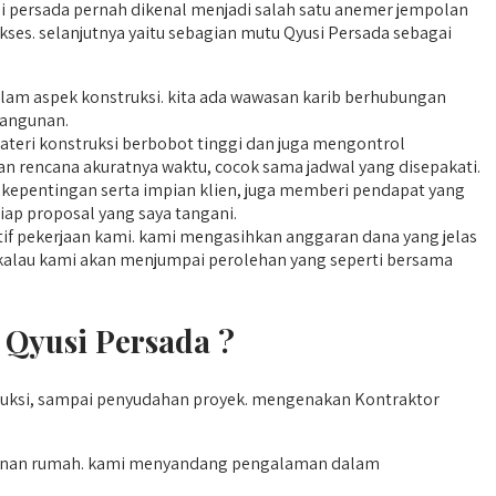
si persada pernah dikenal menjadi salah satu anemer jempolan
es. selanjutnya yaitu sebagian mutu Qyusi Persada sebagai
alam aspek konstruksi. kita ada wawasan karib berhubungan
bangunan.
teri konstruksi berbobot tinggi dan juga mengontrol
kan rencana akuratnya waktu, cocok sama jadwal yang disepakati.
kepentingan serta impian klien, juga memberi pendapat yang
iap proposal yang saya tangani.
if pekerjaan kami. kami mengasihkan anggaran dana yang jelas
 kalau kami akan menjumpai perolehan yang seperti bersama
Qyusi Persada ?
ruksi, sampai penyudahan proyek. mengenakan Kontraktor
unan rumah. kami menyandang pengalaman dalam