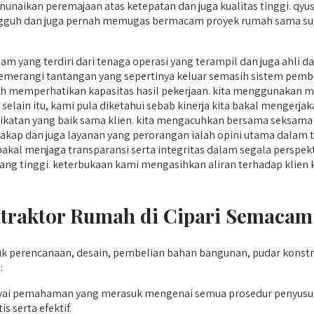
unaikan peremajaan atas ketepatan dan juga kualitas tinggi. qyu
ngguh dan juga pernah memugas bermacam proyek rumah sama suks
 yang terdiri dari tenaga operasi yang terampil dan juga ahli d
emerangi tantangan yang sepertinya keluar semasih sistem pem
h memperhatikan kapasitas hasil pekerjaan. kita menggunakan ma
selain itu, kami pula diketahui sebab kinerja kita bakal mengerja
katan yang baik sama klien. kita mengacuhkan bersama seksama 
cakap dan juga layanan yang perorangan ialah opini utama dalam t
kal menjaga transparansi serta integritas dalam segala perspekt
ang tinggi. keterbukaan kami mengasihkan aliran terhadap klien
raktor Rumah di Cipari Semacam 
k perencanaan, desain, pembelian bahan bangunan, pudar konst
:
ai pemahaman yang merasuk mengenai semua prosedur penyus
serta efektif.