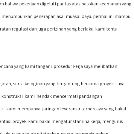
an bahwa pekerjaan digeluti pantas atas patokan keamanan yang
dan menumbuhkan penerapan asal muasal daya. perihal ini mampu
an regulasi dan juga perizinan yang berlaku. kami tentu
encana yang kami tangani. prosedur kerja saya melibatkan
an, serta keinginan yang tergantung bersama proyek. saya
a konstruksi. kami hendak mencermati pandangan
f. kami mempunyai jaringan leveransir terpercaya yang bakal
entasi proyek. kami bakal mengatur stamina kerja, mengurus
ak ukur yang telah ditetapkan. saya akan menjalankan