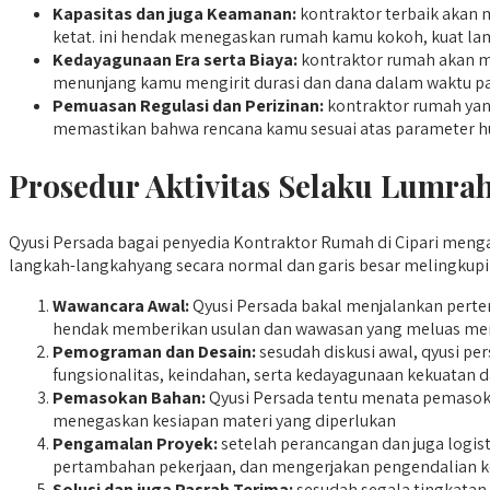
Kapasitas dan juga Keamanan:
kontraktor terbaik akan 
ketat. ini hendak menegaskan rumah kamu kokoh, kuat lam
Kedayagunaan Era serta Biaya:
kontraktor rumah akan me
menunjang kamu mengirit durasi dan dana dalam waktu pa
Pemuasan Regulasi dan Perizinan:
kontraktor rumah yan
memastikan bahwa rencana kamu sesuai atas parameter h
Prosedur Aktivitas Selaku Lumra
Qyusi Persada bagai penyedia Kontraktor Rumah di Cipari mengad
langkah-langkahyang secara normal dan garis besar melingkupi 
Wawancara Awal:
Qyusi Persada bakal menjalankan pert
hendak memberikan usulan dan wawasan yang meluas men
Pemograman dan Desain:
sesudah diskusi awal, qyusi 
fungsionalitas, keindahan, serta kedayagunaan kekuatan
Pemasokan Bahan:
Qyusi Persada tentu menata pemasokan
menegaskan kesiapan materi yang diperlukan
Pengamalan Proyek:
setelah perancangan dan juga logis
pertambahan pekerjaan, dan mengerjakan pengendalian ke
Solusi dan juga Pasrah Terima:
sesudah segala tingkatan 