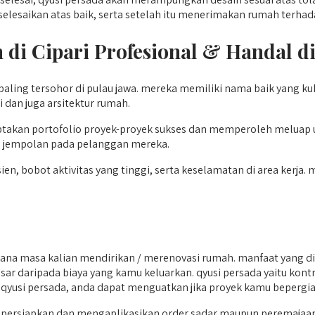
selesaikan atas baik, serta setelah itu menerimakan rumah terh
 di Cipari
Profesional & Handal d
 paling tersohor di pulau jawa. mereka memiliki nama baik yang k
 dan juga arsitektur rumah.
akan portofolio proyek-proyek sukses dan memperoleh meluap ura
l jempolan pada pelanggan mereka.
, bobot aktivitas yang tinggi, serta keselamatan di area kerja. 
ksana masa kalian mendirikan / merenovasi rumah. manfaat yang 
sar daripada biaya yang kamu keluarkan. qyusi persada yaitu kont
ama qyusi persada, anda dapat menguatkan jika proyek kamu beperg
mpersiapkan dan mengaplikasikan order sadar maupun peremajaan