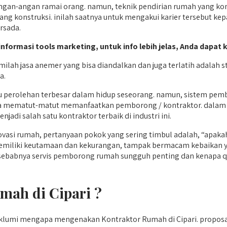
gan-angan ramai orang. namun, teknik pendirian rumah yang komp
 konstruksi. inilah saatnya untuk mengakui karier tersebut kep
rsada.
 informasi tools marketing, untuk info lebih jelas, Anda dapat k
ah jasa anemer yang bisa diandalkan dan juga terlatih adalah st
a.
 perolehan terbesar dalam hidup seseorang. namun, sistem pem
nda mematut-matut memanfaatkan pemborong / kontraktor. dalam 
di salah satu kontraktor terbaik di industri ini.
si rumah, pertanyaan pokok yang sering timbul adalah, “apakah
miliki keutamaan dan kekurangan, tampak bermacam kebaikan y
a sebabnya servis pemborong rumah sungguh penting dan kenapa q
ah di Cipari ?
maklumi mengapa mengenakan Kontraktor Rumah di Cipari. propo