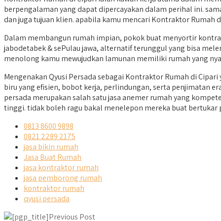
berpengalaman yang dapat dipercayakan dalam perihal ini. sam
dan juga tujuan klien. apabila kamu mencari Kontraktor Rumah di
Dalam membangun rumah impian, pokok buat menyortir kontrakto
jabodetabek & sePulau jawa, alternatif terunggul yang bisa melen
menolong kamu mewujudkan lamunan memiliki rumah yang nya
Mengenakan Qyusi Persada sebagai Kontraktor Rumah di Cipari 
biru yang efisien, bobot kerja, perlindungan, serta penjimatan
persada merupakan salah satu jasa anemer rumah yang kompet
tinggi. tidak boleh ragu bakal menelepon mereka buat bertukar p
0813 8600 9898
0821 2289 2175
jasa bikin rumah
Jasa Buat Rumah
jasa kontraktor rumah
jasa pemborong rumah
kontraktor rumah
qyusi persada
Previous Post