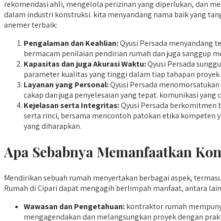
rekomendasi ahli, mengelola perizinan yang diperlukan, dan men
dalam industri konstruksi. kita menyandang nama baik yang ta
anemer terbaik:
Pengalaman dan Keahlian:
Qyusi Persada menyandang team
bermacam penilaian pendirian rumah dan juga sanggup m
Kapasitas dan juga Akurasi Waktu:
Qyusi Persada sunggu
parameter kualitas yang tinggi dalam tiap tahapan proyek. 
Layanan yang Personal:
Qyusi Persada menomorsatukan i
cakap dan juga penyelesaian yang tepat. komunikasi yang 
Kejelasan serta Integritas:
Qyusi Persada berkomitmen ba
serta rinci, bersama mencontoh patokan etika kompeten y
yang diharapkan.
Apa Sebabnya Memanfaatkan Kont
Mendirikan sebuah rumah menyertakan berbagai aspek, termasu
Rumah di Cipari dapat mengagih berlimpah manfaat, antara lain
Wawasan dan Pengetahuan:
kontraktor rumah mempuny
mengagendakan dan melangsungkan proyek dengan praktis 