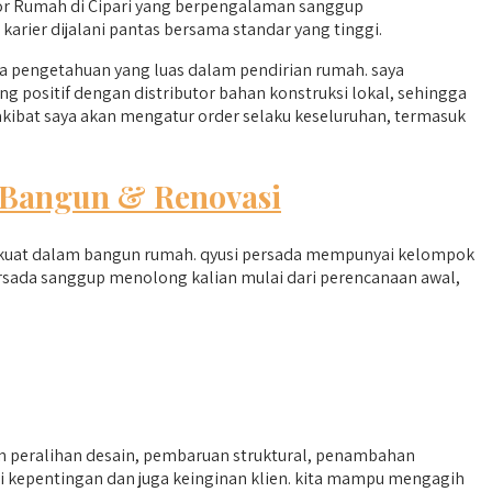
or Rumah di Cipari yang berpengalaman sanggup
ier dijalani pantas bersama standar yang tinggi.
a pengetahuan yang luas dalam pendirian rumah. saya
g positif dengan distributor bahan konstruksi lokal, sehingga
akibat saya akan mengatur order selaku keseluruhan, termasuk
Bangun & Renovasi
ang kuat dalam bangun rumah. qyusi persada mempunyai kelompok
sada sanggup menolong kalian mulai dari perencanaan awal,
 peralihan desain, pembaruan struktural, penambahan
i kepentingan dan juga keinginan klien. kita mampu mengagih