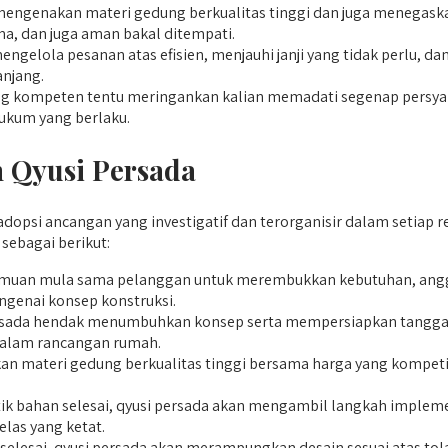
mengenakan materi gedung berkualitas tinggi dan juga menegask
a, dan juga aman bakal ditempati.
ngelola pesanan atas efisien, menjauhi janji yang tidak perlu, 
njang.
g kompeten tentu meringankan kalian memadati segenap persyarat
ukum yang berlaku.
h Qyusi Persada
opsi ancangan yang investigatif dan terorganisir dalam setiap r
sebagai berikut:
emuan mula sama pelanggan untuk merembukkan kebutuhan, anggar
genai konsep konstruksi.
persada hendak menumbuhkan konsep serta mempersiapkan tangg
 dalam rancangan rumah.
 materi gedung berkualitas tinggi bersama harga yang kompetiti
tik bahan selesai, qyusi persada akan mengambil langkah implem
las yang ketat.
selesai, qyusi persada akan merampungkan desain sesuai atas tol