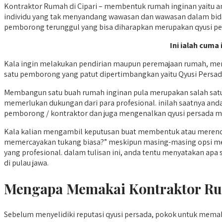
Kontraktor Rumah di Cipari – membentuk rumah inginan yaitu an
individu yang tak menyandang wawasan dan wawasan dalam bidang
pemborong terunggul yang bisa diharapkan merupakan qyusi pe
Ini ialah cuma
Kala ingin melakukan pendirian maupun peremajaan rumah, memil
satu pemborong yang patut dipertimbangkan yaitu Qyusi Persad
Membangun satu buah rumah inginan pula merupakan salah satu
memerlukan dukungan dari para profesional. inilah saatnya a
pemborong / kontraktor dan juga mengenalkan qyusi persada menja
Kala kalian mengambil keputusan buat membentuk atau merenova
memercayakan tukang biasa?” meskipun masing-masing opsi me
yang profesional. dalam tulisan ini, anda tentu menyatakan ap
di pulau jawa.
Mengapa Memakai Kontraktor Rum
Sebelum menyelidiki reputasi qyusi persada, pokok untuk me