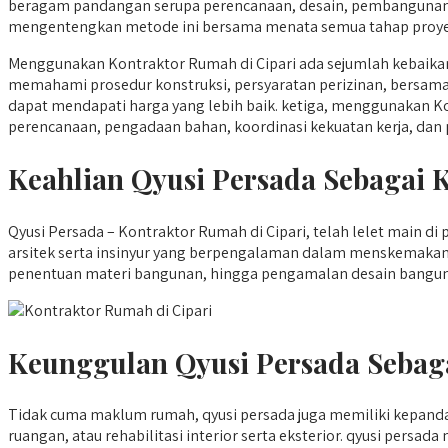
beragam pandangan serupa perencanaan, desain, pembangunan,
mengentengkan metode ini bersama menata semua tahap proyek,
Menggunakan Kontraktor Rumah di Cipari ada sejumlah kebaikan
memahami prosedur konstruksi, persyaratan perizinan, bersama s
dapat mendapati harga yang lebih baik. ketiga, menggunakan Ko
perencanaan, pengadaan bahan, koordinasi kekuatan kerja, dan
Keahlian Qyusi Persada Sebagai 
Qyusi Persada – Kontraktor Rumah di Cipari, telah lelet main 
arsitek serta insinyur yang berpengalaman dalam menskemakan
penentuan materi bangunan, hingga pengamalan desain bangun r
Keunggulan Qyusi Persada Sebag
Tidak cuma maklum rumah, qyusi persada juga memiliki kepand
ruangan, atau rehabilitasi interior serta eksterior. qyusi p