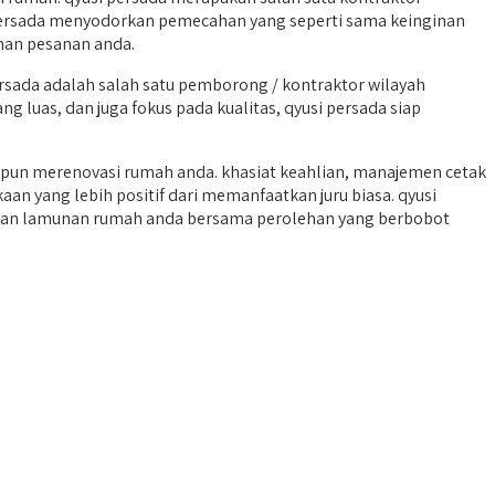
 persada menyodorkan pemecahan yang seperti sama keinginan
eman pesanan anda.
sada adalah salah satu pemborong / kontraktor wilayah
g luas, dan juga fokus pada kualitas, qyusi persada siap
upun merenovasi rumah anda. khasiat keahlian, manajemen cetak
an yang lebih positif dari memanfaatkan juru biasa. qyusi
dkan lamunan rumah anda bersama perolehan yang berbobot