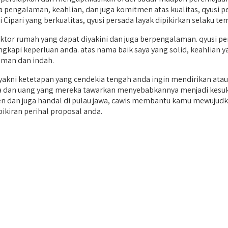
a pengalaman, keahlian, dan juga komitmen atas kualitas, qyusi
 Cipari yang berkualitas, qyusi persada layak dipikirkan selaku t
r rumah yang dapat diyakini dan juga berpengalaman. qyusi per
gkapi keperluan anda. atas nama baik saya yang solid, keahlian yan
man dan indah.
yakni ketetapan yang cendekia tengah anda ingin mendirikan ata
 era dan uang yang mereka tawarkan menyebabkannya menjadi kesuka
en dan juga handal di pulau jawa, cawis membantu kamu mewuju
ikiran perihal proposal anda.