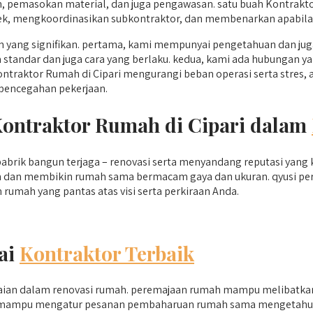
 pemasokan material, dan juga pengawasan. satu buah Kontrakt
 mengkoordinasikan subkontraktor, dan membenarkan apabila kar
 yang signifikan. pertama, kami mempunyai pengetahuan dan jug
tandar dan juga cara yang berlaku. kedua, kami ada hubungan yan
ntraktor Rumah di Cipari mengurangi beban operasi serta stres, 
 pencegahan pekerjaan.
Kontraktor Rumah di Cipari dalam
di pabrik bangun terjaga – renovasi serta menyandang reputasi y
 dan membikin rumah sama bermacam gaya dan ukuran. qyusi per
umah yang pantas atas visi serta perkiraan Anda.
ai
Kontraktor Terbaik
aian dalam renovasi rumah. peremajaan rumah mampu melibatkan
ersada mampu mengatur pesanan pembaharuan rumah sama mengetahu