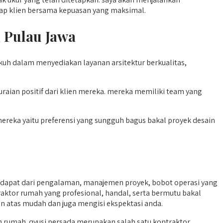
adap klien bersama kepuasan yang maksimal.
i Pulau Jawa
ukuh dalam menyediakan layanan arsitektur berkualitas,
ian positif dari klien mereka. mereka memiliki team yang
mereka yaitu preferensi yang sungguh bagus bakal proyek desain
didapat dari pengalaman, manajemen proyek, bobot operasi yang
raktor rumah yang profesional, handal, serta bermutu bakal
ian atas mudah dan juga mengisi ekspektasi anda.
 rumah. qyusi persada merupakan salah satu kontraktor