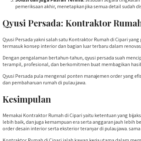
pemeriksaan akhir, menetapkan jika semua detail sudah di
Qyusi Persada:
Kontraktor Rumah
Qyusi Persada yakni salah satu Kontraktor Rumah di Cipari yang
termasuk konsep interior dan bagian luar terbaru dalam renovasi
Dengan pengalaman bertahun-tahun, qyusi persada suah mencipt
terampil, profesional, dan berkomitmen buat membagikan hasi
Qyusi Persada pula mengenal ponten manajemen order yang efisien
dan pembaharuan rumah di pulau jawa.
Kesimpulan
Memakai Kontraktor Rumah di Cipari yaitu ketentuan yang bija
lebih baik, dan juga kemampuan era serta anggaran jauh lebih be
order desain interior serta eksterior teranyar di pulau jawa. s
Kontraktor Rumah di Cipari ialah kawan kerja utama dalam me