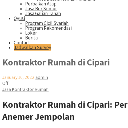
Perbaikan Atap
Jasa Bor Sumur
Jasa Galian Tanah
Qyusi
Program Cicil Syariah
Program Rekomendasi
Loker
Berita
Contact
Jadwalkan Survey
Kontraktor Rumah di Cipari
January 10, 2022
admin
Off
Jasa Kontraktor Rumah
Kontraktor Rumah di Cipari: P
Anemer Jempolan