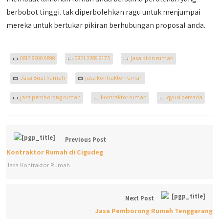
berbobot tinggi. tak diperbolehkan ragu untuk menjumpai
mereka untuk bertukar pikiran berhubungan proposal anda.
0813 8600 9898
0821 2289 2175
jasa bikin rumah
Jasa Buat Rumah
jasa kontraktor rumah
jasa pemborong rumah
kontraktor rumah
qyusi persada
Previous Post
Kontraktor Rumah di Cigudeg
Jasa Kontraktor Rumah
Next Post
Jasa Pemborong Rumah Tenggarang