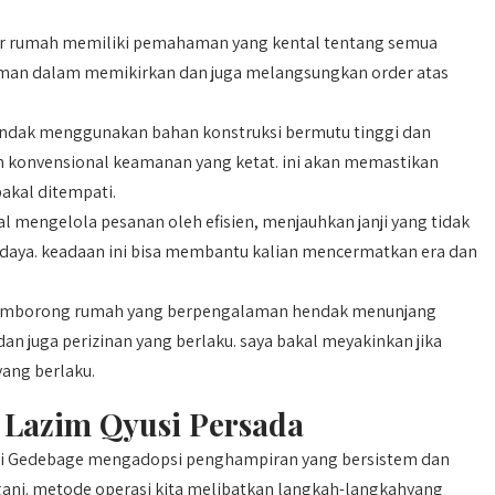
 rumah memiliki pemahaman yang kental tentang semua
man dalam memikirkan dan juga melangsungkan order atas
dak menggunakan bahan konstruksi bermutu tinggi dan
an konvensional keamanan yang ketat. ini akan memastikan
akal ditempati.
 mengelola pesanan oleh efisien, menjauhkan janji yang tidak
daya. keadaan ini bisa membantu kalian mencermatkan era dan
mborong rumah yang berpengalaman hendak menunjang
n juga perizinan yang berlaku. saya bakal meyakinkan jika
yang berlaku.
 Lazim Qyusi Persada
 di Gedebage mengadopsi penghampiran yang bersistem dan
angani. metode operasi kita melibatkan langkah-langkahyang