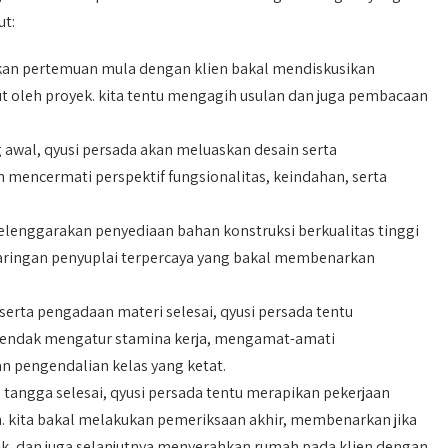
ut:
an pertemuan mula dengan klien bakal mendiskusikan
t oleh proyek. kita tentu mengagih usulan dan juga pembacaan
 awal, qyusi persada akan meluaskan desain serta
 mencermati perspektif fungsionalitas, keindahan, serta
lenggarakan penyediaan bahan konstruksi berkualitas tinggi
 jaringan penyuplai terpercaya yang bakal membenarkan
serta pengadaan materi selesai, qyusi persada tentu
hendak mengatur stamina kerja, mengamat-amati
 pengendalian kelas yang ketat.
tangga selesai, qyusi persada tentu merapikan pekerjaan
n. kita bakal melakukan pemeriksaan akhir, membenarkan jika
baik, dan juga selanjutnya menyerahkan rumah pada klien dengan