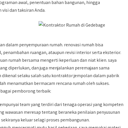
ograman awal, penentuan bahan bangunan, hingga
visi dan taksiran Anda.
lian dalam penyempuraan rumah. renovasi rumah bisa
penambahan ruangan, ataupun revisi interior serta eksterior.
n rumah bersama mengerti keperluan dan niat klien. saya
yang diperlukan, dan juga menjalankan peremajaan sama
h dikenal selaku salah satu kontraktor jempolan dalam pabrik
a sudah menamatkan bermacam rencana rumah oleh sukses.
ebagai pemborong terbaik:
empunyai team yang terdiri dari tenaga operasi yang kompeten
ndang wawasan meresap tentang beraneka penilaian penyusunan
ekiranya keluar selagi proses pembangunan.
ngguh mencermati mutu hasil pekerjaan. saya memakai materi