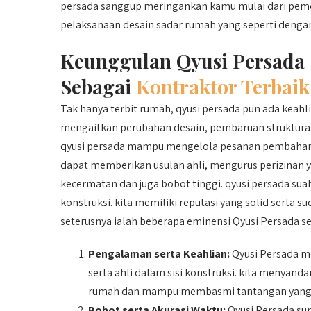
persada sanggup meringankan kamu mulai dari pem
pelaksanaan desain sadar rumah yang seperti dengan 
Keunggulan Qyusi Persada
Sebagai
Kontraktor Terbaik
Tak hanya terbit rumah, qyusi persada pun ada keah
mengaitkan perubahan desain, pembaruan struktural, 
qyusi persada mampu mengelola pesanan pembaharua
dapat memberikan usulan ahli, mengurus perizinan 
kecermatan dan juga bobot tinggi. qyusi persada sua
konstruksi. kita memiliki reputasi yang solid sert
seterusnya ialah beberapa eminensi Qyusi Persada s
Pengalaman serta Keahlian:
Qyusi Persada m
serta ahli dalam sisi konstruksi. kita menya
rumah dan mampu membasmi tantangan yang s
Bobot serta Akurasi Waktu:
Qyusi Persada su