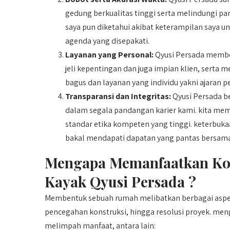
gedung berkualitas tinggi serta melindungi par
saya pun diketahui akibat keterampilan saya u
agenda yang disepakati.
Layanan yang Personal:
Qyusi Persada member
jeli kepentingan dan juga impian klien, serta 
bagus dan layanan yang individu yakni ajaran p
Transparansi dan Integritas:
Qyusi Persada b
dalam segala pandangan karier kami. kita memb
standar etika kompeten yang tinggi. keterbu
bakal mendapati dapatan yang pantas bersama
Mengapa Memanfaatkan Ko
Kayak Qyusi Persada ?
Membentuk sebuah rumah melibatkan berbagai aspek
pencegahan konstruksi, hingga resolusi proyek. 
melimpah manfaat, antara lain: