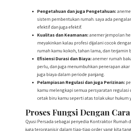
Pengetahuan dan juga Pengetahuan:
anemer
sistem pembentukan rumah. saya ada pengala
efektif dan juga efektif.
Kualitas dan Keamanan:
anemer jempolan hen
meyakinkan kalau profesi dijalani cocok deng
rumah kamu kokoh, tahan lama, dan terjamin b
Efisiensi Durasi dan Biaya:
anemer rumah bakal
perlu, dan juga menumbuhkan penerapan akar 
juga biaya dalam periode panjang.
Pelampiasan Regulasi dan juga Perizinan:
pe
kamu melengkapi semua persyaratan regulasi da
cetak biru kamu seperti atas tolak ukur hukum 
Proses Fungsi Dengan Cara
Qyusi Persada sebagai penyedia Kontraktor Rumah
juga terorganisir dalam tiap-tiap order yang kita t