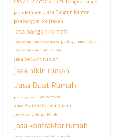
0821 2289 2175
bangun rumah
Cicilan ?? 🤗
Jasa Bangun Kantor
jabodetabek
Untuk informasi lebih lanjut terkait
jasa bangun kontrakan
program cicilan ini temen temen bisa
langsung klik link di bio yaa
jasa bangun rumah
#jasabangunrumahjakarta
Jasa Bangun Rumah jabodetabek
jasa bangun rumah jakarta
#jasarenovasirumahjakarta
Jasa Bangun Rumah Jakarta Timur
#kontraktorjakarta
jasa betulin rumah
#kontraktorbangunan
#kontraktorbangunanrumah
jasa bikin rumah
#kontraktorbangunanjakarta
#kontraktorbekasi
Jasa Buat Rumah
#kontraktorinteriorjakarta
#jasabangunrumahdepok
jasa design fasad
Jasa Kontraktor
#jasarenovasirumahbekasi
Jasa Kontraktor Bangunan
#jasadesainrumahmurah
#jasadesainrumahjakarta
Jasa Kontraktor Bangun Rumah
#kontraktorbangunanjabodetabek
jasa kontraktor rumah
#jasabangunrumahjabodetabek
#qyusipersada