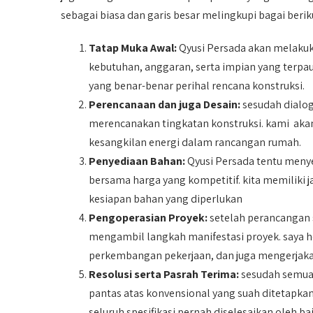
sebagai biasa dan garis besar melingkupi bagai berik
Tatap Muka Awal:
Qyusi Persada akan melakuk
kebutuhan, anggaran, serta impian yang terpau
yang benar-benar perihal rencana konstruksi.
Perencanaan dan juga Desain:
sesudah dialog
merencanakan tingkatan konstruksi. kami akan
kesangkilan energi dalam rancangan rumah.
Penyediaan Bahan:
Qyusi Persada tentu menye
bersama harga yang kompetitif. kita memiliki
kesiapan bahan yang diperlukan
Pengoperasian Proyek:
setelah perancangan 
mengambil langkah manifestasi proyek. saya 
perkembangan pekerjaan, dan juga mengerjakan
Resolusi serta Pasrah Terima:
sesudah semua 
pantas atas konvensional yang suah ditetapka
seluruh spesifikasi pernah diselesaikan oleh 