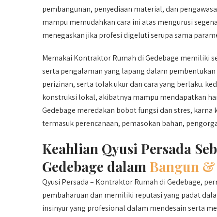
pembangunan, penyediaan material, dan pengawasan
mampu memudahkan cara ini atas mengurusi segenap
menegaskan jika profesi digeluti serupa sama parame
Memakai Kontraktor Rumah di Gedebage memiliki se
serta pengalaman yang lapang dalam pembentukan r
perizinan, serta tolak ukur dan cara yang berlaku. k
konstruksi lokal, akibatnya mampu mendapatkan har
Gedebage meredakan bobot fungsi dan stres, karna 
termasuk perencanaan, pemasokan bahan, pengorganis
Keahlian Qyusi Persada Se
Gedebage dalam
Bangun & 
Qyusi Persada – Kontraktor Rumah di Gedebage, perna
pembaharuan dan memiliki reputasi yang padat dala
insinyur yang profesional dalam mendesain serta m