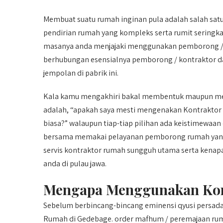
Membuat suatu rumah inginan pula adalah salah sat
pendirian rumah yang kompleks serta rumit seringkal
masanya anda menjajaki menggunakan pemborong / k
berhubungan esensialnya pemborong / kontraktor da
jempolan di pabrik ini.
Kala kamu mengakhiri bakal membentuk maupun mer
adalah, “apakah saya mesti mengenakan Kontrakt
biasa?” walaupun tiap-tiap pilihan ada keistimewaa
bersama memakai pelayanan pemborong rumah yang pr
servis kontraktor rumah sungguh utama serta kenapa
anda di pulau jawa.
Mengapa Menggunakan Kon
Sebelum berbincang-bincang eminensi qyusi persa
Rumah di Gedebage. order mafhum / peremajaan rum