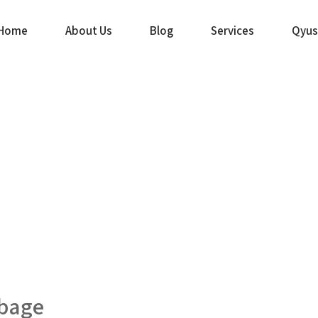
Home
About Us
Blog
Services
Qyus
ebage