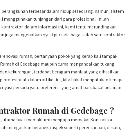
u perangkuhan terbesar dalam hidup seseorang. namun, sistem
i menggunakan tunjangan dari para profesional. inilah
ontraktor. dalam informasi ini, kami tentu merundingkan
n juga mengenalkan qyusi persada bagai salah satu kontraktor
enovasi rumah, pertanyaan pokok yang kerap kali tampak
or Rumah di Gedebage maupun cuma mengandalkan tukang
n dan kekurangan, terdapat beragam manfaat yang dihasilkan
ofesional. dalam artikel ini, kita bakal mengatakan kenapa
 qyusi persada yaitu preferensi yang amat baik bakal pesanan
traktor Rumah di Gedebage ?
da, utama buat memaklumi mengapa memakai Kontraktor
ah mengaitkan beraneka aspek seperti perencanaan, desain,