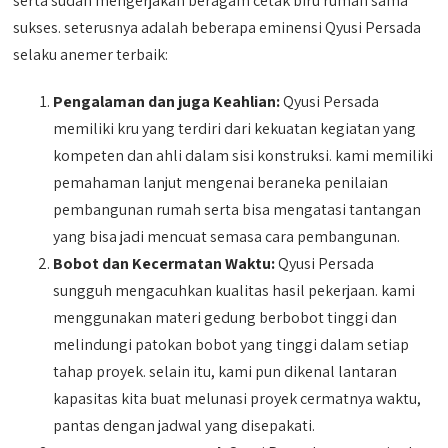
serta sudah mengerjakan beragam cetak biru rumah sama
sukses. seterusnya adalah beberapa eminensi Qyusi Persada
selaku anemer terbaik:
Pengalaman dan juga Keahlian:
Qyusi Persada
memiliki kru yang terdiri dari kekuatan kegiatan yang
kompeten dan ahli dalam sisi konstruksi. kami memiliki
pemahaman lanjut mengenai beraneka penilaian
pembangunan rumah serta bisa mengatasi tantangan
yang bisa jadi mencuat semasa cara pembangunan.
Bobot dan Kecermatan Waktu:
Qyusi Persada
sungguh mengacuhkan kualitas hasil pekerjaan. kami
menggunakan materi gedung berbobot tinggi dan
melindungi patokan bobot yang tinggi dalam setiap
tahap proyek. selain itu, kami pun dikenal lantaran
kapasitas kita buat melunasi proyek cermatnya waktu,
pantas dengan jadwal yang disepakati.