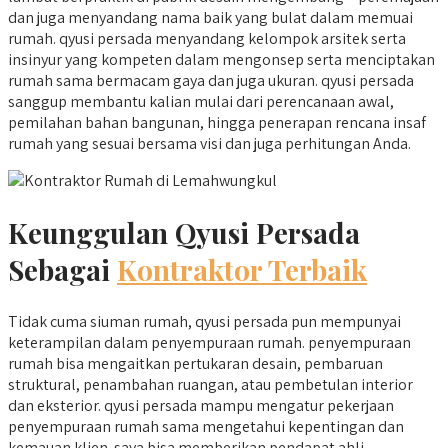
dan juga menyandang nama baik yang bulat dalam memuai
rumah. qyusi persada menyandang kelompok arsitek serta
insinyur yang kompeten dalam mengonsep serta menciptakan
rumah sama bermacam gaya dan juga ukuran. qyusi persada
sanggup membantu kalian mulai dari perencanaan awal,
pemilahan bahan bangunan, hingga penerapan rencana insaf
rumah yang sesuai bersama visi dan juga perhitungan Anda.
Keunggulan Qyusi Persada
Sebagai
Kontraktor Terbaik
Tidak cuma siuman rumah, qyusi persada pun mempunyai
keterampilan dalam penyempuraan rumah. penyempuraan
rumah bisa mengaitkan pertukaran desain, pembaruan
struktural, penambahan ruangan, atau pembetulan interior
dan eksterior. qyusi persada mampu mengatur pekerjaan
penyempuraan rumah sama mengetahui kepentingan dan
kemauan klien. saya bisa memberikan pendapat ahli,