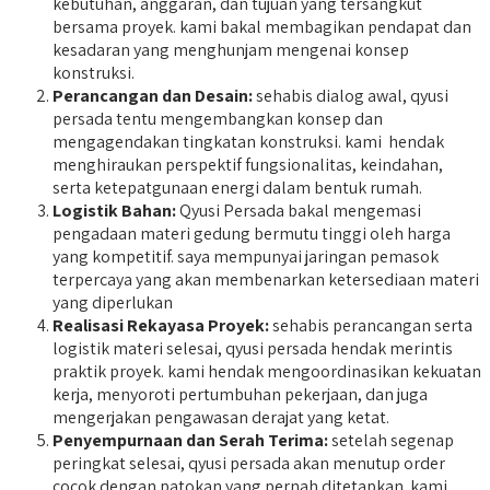
kebutuhan, anggaran, dan tujuan yang tersangkut
bersama proyek. kami bakal membagikan pendapat dan
kesadaran yang menghunjam mengenai konsep
konstruksi.
Perancangan dan Desain:
sehabis dialog awal, qyusi
persada tentu mengembangkan konsep dan
mengagendakan tingkatan konstruksi. kami hendak
menghiraukan perspektif fungsionalitas, keindahan,
serta ketepatgunaan energi dalam bentuk rumah.
Logistik Bahan:
Qyusi Persada bakal mengemasi
pengadaan materi gedung bermutu tinggi oleh harga
yang kompetitif. saya mempunyai jaringan pemasok
terpercaya yang akan membenarkan ketersediaan materi
yang diperlukan
Realisasi Rekayasa Proyek:
sehabis perancangan serta
logistik materi selesai, qyusi persada hendak merintis
praktik proyek. kami hendak mengoordinasikan kekuatan
kerja, menyoroti pertumbuhan pekerjaan, dan juga
mengerjakan pengawasan derajat yang ketat.
Penyempurnaan dan Serah Terima:
setelah segenap
peringkat selesai, qyusi persada akan menutup order
cocok dengan patokan yang pernah ditetapkan. kami