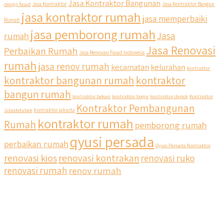
Jasa Kontraktor Bangunan
design fasad
Jasa Kontraktor
Jasa Kontraktor Bangun
jasa kontraktor rumah
jasa memperbaiki
Rumah
jasa pemborong rumah
Jasa
rumah
Jasa Renovasi
Perbaikan Rumah
Jasa Renovasi Fasad Indonesia
rumah
jasa renov rumah
kecamatan
kelurahan
kontraktor
qyusipersada
kontraktor bangunan rumah
kontraktor
@qyusipersada
3 years ago
bangun rumah
Siapa yang udah masuk List untuk Bangun dan Renovasi
kontraktor bekasi
kontraktor bogor
kontraktor depok
Kontraktor
rumah Di @qyusipersada dengan sistem Cicilan ?? 🤗
Kontraktor Pembangunan
Jabodetabek
kontraktor jakarta
kontraktor rumah
Rumah
pemborong rumah
Untuk informasi lebih lanjut terkait program cicilan ini temen
temen bisa langsung klik link di bio yaa
qyusi persada
perbaikan rumah
Qyusi Persada Kontraktor
renovasi kios
renovasi kontrakan
renovasi ruko
#jasabangunrumahjakarta #jasarenovasirumahjakarta
#kontraktorjakarta #kontraktorbangunan
renovasi rumah
renov rumah
#kontraktorbangunanrumah #kontraktorbangunanjakarta
#kontraktorbekasi #kontraktorinteriorjakarta
#jasabangunrumahdepok #jasarenovasirumahbekasi
#jasadesainrumahmurah #jasadesainrumahjakarta
#kontraktorbangunanjabodetabek