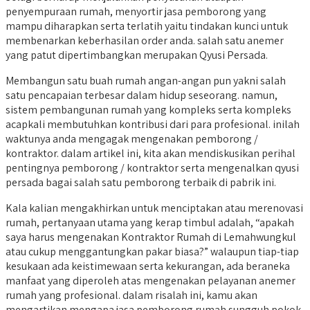
penyempuraan rumah, menyortir jasa pemborong yang
mampu diharapkan serta terlatih yaitu tindakan kunci untuk
membenarkan keberhasilan order anda. salah satu anemer
yang patut dipertimbangkan merupakan Qyusi Persada.
Membangun satu buah rumah angan-angan pun yakni salah
satu pencapaian terbesar dalam hidup seseorang. namun,
sistem pembangunan rumah yang kompleks serta kompleks
acapkali membutuhkan kontribusi dari para profesional. inilah
waktunya anda mengagak mengenakan pemborong /
kontraktor. dalam artikel ini, kita akan mendiskusikan perihal
pentingnya pemborong / kontraktor serta mengenalkan qyusi
persada bagai salah satu pemborong terbaik di pabrik ini.
Kala kalian mengakhirkan untuk menciptakan atau merenovasi
rumah, pertanyaan utama yang kerap timbul adalah, “apakah
saya harus mengenakan Kontraktor Rumah di Lemahwungkul
atau cukup menggantungkan pakar biasa?” walaupun tiap-tiap
kesukaan ada keistimewaan serta kekurangan, ada beraneka
manfaat yang diperoleh atas mengenakan pelayanan anemer
rumah yang profesional. dalam risalah ini, kamu akan
mengartikan mengapa jasa pemborong rumah sungguh pokok