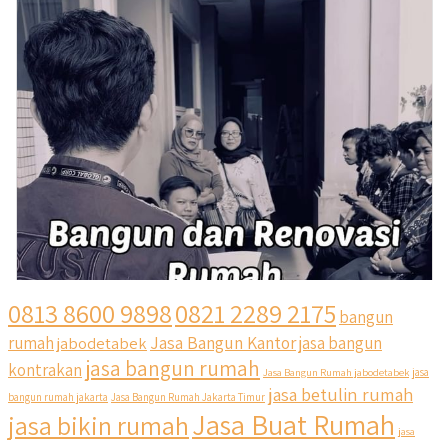
0813 8600 9898
0821 2289 2175
bangun
Jasa Bangun Kantor
rumah
jabodetabek
jasa bangun
jasa bangun rumah
kontrakan
Jasa Bangun Rumah jabodetabek
jasa
jasa betulin rumah
bangun rumah jakarta
Jasa Bangun Rumah Jakarta Timur
Jasa Buat Rumah
jasa bikin rumah
jasa