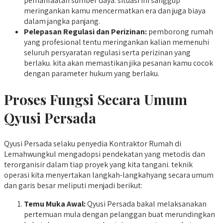
pemanfaatan sumber daya. situasi ini sanggup
meringankan kamu mencermatkan era dan juga biaya
dalam jangka panjang.
Pelepasan Regulasi dan Perizinan:
pemborong rumah
yang profesional tentu meringankan kalian memenuhi
seluruh persyaratan regulasi serta perizinan yang
berlaku. kita akan memastikan jika pesanan kamu cocok
dengan parameter hukum yang berlaku.
Proses Fungsi Secara Umum
Qyusi Persada
Qyusi Persada selaku penyedia Kontraktor Rumah di
Lemahwungkul mengadopsi pendekatan yang metodis dan
terorganisir dalam tiap proyek yang kita tangani. teknik
operasi kita menyertakan langkah-langkahyang secara umum
dan garis besar meliputi menjadi berikut:
Temu Muka Awal:
Qyusi Persada bakal melaksanakan
pertemuan mula dengan pelanggan buat merundingkan