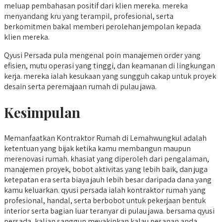
meluap pembahasan positif dari klien mereka. mereka
menyandang kru yang terampil, profesional, serta
berkomitmen bakal memberi perolehan jempolan kepada
klien mereka.
Qyusi Persada pula mengenal poin manajemen order yang
efisien, mutu operasi yang tinggi, dan keamanan di lingkungan
kerja. mereka ialah kesukaan yang sungguh cakap untuk proyek
desain serta peremajaan rumah di pulau jawa.
Kesimpulan
Memanfaatkan Kontraktor Rumah di Lemahwungkul adalah
ketentuan yang bijak ketika kamu membangun maupun
merenovasi rumah. khasiat yang diperoleh dari pengalaman,
manajemen proyek, bobot aktivitas yang lebih baik, dan juga
ketepatan era serta biaya jauh lebih besar daripada dana yang
kamu keluarkan. qyusi persada ialah kontraktor rumah yang
profesional, handal, serta berbobot untuk pekerjaan bentuk
interior serta bagian luar teranyar di pulau jawa. bersama qyusi
persada, kalian sanggup meyakinkan kalau pesanan anda