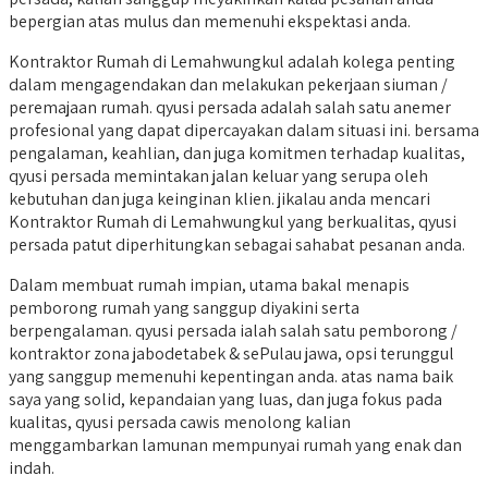
bepergian atas mulus dan memenuhi ekspektasi anda.
Kontraktor Rumah di Lemahwungkul adalah kolega penting
dalam mengagendakan dan melakukan pekerjaan siuman /
peremajaan rumah. qyusi persada adalah salah satu anemer
profesional yang dapat dipercayakan dalam situasi ini. bersama
pengalaman, keahlian, dan juga komitmen terhadap kualitas,
qyusi persada memintakan jalan keluar yang serupa oleh
kebutuhan dan juga keinginan klien. jikalau anda mencari
Kontraktor Rumah di Lemahwungkul yang berkualitas, qyusi
persada patut diperhitungkan sebagai sahabat pesanan anda.
Dalam membuat rumah impian, utama bakal menapis
pemborong rumah yang sanggup diyakini serta
berpengalaman. qyusi persada ialah salah satu pemborong /
kontraktor zona jabodetabek & sePulau jawa, opsi terunggul
yang sanggup memenuhi kepentingan anda. atas nama baik
saya yang solid, kepandaian yang luas, dan juga fokus pada
kualitas, qyusi persada cawis menolong kalian
menggambarkan lamunan mempunyai rumah yang enak dan
indah.