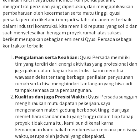
mengontrol perizinan yang diperlukan, dan mengaplikasikan
pembaharuan oleh kecermatan serta mutu tinggi. qyusi
persada pernah diketahui menjadi salah satu anemer terbaik
dalam industri konstruksi. kita memiliki reputasi yang solid dan
suah menyelesaikan beragam proyek rumah atas sukses.
berikut merupakan sebagian eminensi Qyusi Persada sebagai
kontraktor terbaik:
Pengalaman serta Keahlian:
Qyusi Persada memiliki
tim yang terdiri dari energi aktivitas yang profesional dan
juga pakar dalam bagian konstruksi. kami memiliki
wawasan dekat tentang berbagai penilaian penyusunan
rumah serta bisa menghindari tantangan yang bisa jadi
tampak semasa cara pembangunan.
Kualitas dan juga Presisi Waktu:
Qyusi Persada sungguh
menghiraukan mutu dapatan pekerjaan. saya
mengenakan materi gedung berbobot tinggi dan juga
memelihara standar mutu yang tinggi dalam tiap tahap
proyek. tidak cuma itu, kami pun dikenal karna
kemampuan kami bakal membereskan rencana persisnya
waktu, serupa oleh jadwal yang disepakati.