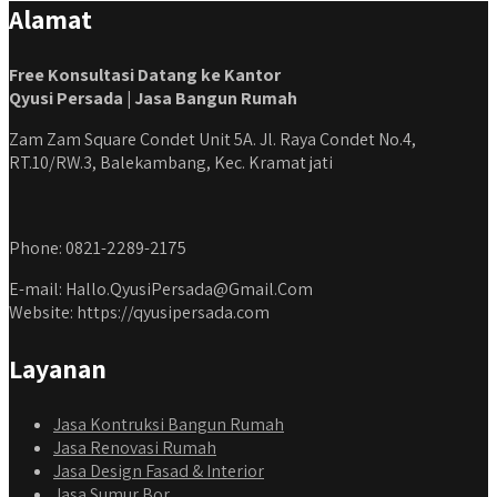
Alamat
#jasabangunrumahjabodetabek #qyusipersada
Free Konsultasi Datang ke Kantor
Qyusi Persada | Jasa Bangun Rumah
Zam Zam Square Condet Unit 5A. Jl. Raya Condet No.4,
RT.10/RW.3, Balekambang, Kec. Kramat jati
Phone: 0821-2289-2175
E-mail: Hallo.QyusiPersada@Gmail.Com
Website: https://qyusipersada.com
Layanan
Jasa Kontruksi Bangun Rumah
Jasa Renovasi Rumah
Jasa Design Fasad & Interior
Jasa Sumur Bor