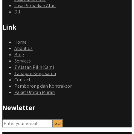
Jasa Perbaikan Atap
Dll
Link
Home
About Us
Blog
Services
7 Alasan Pilih Kami
Tahapan Kerja Sama
Contact
Pemborong dan Kontraktor
Paket Umrah Murah
Newletter
qyusipersada
@qyusipersada
3 years ago
Dalah satu hasil karya Qyusi persada, merenovasi rumah
biasa jadi rumah mewah dengan budget 400an, kira kira