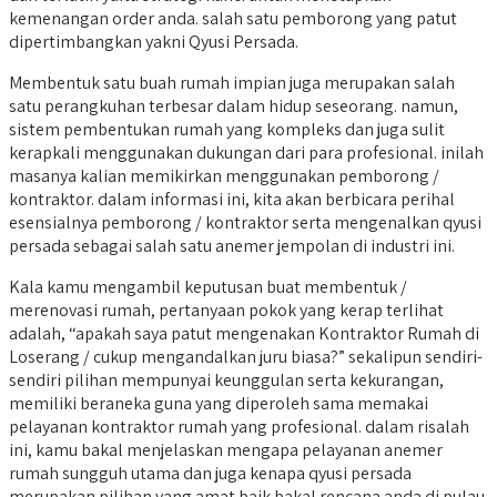
kemenangan order anda. salah satu pemborong yang patut
dipertimbangkan yakni Qyusi Persada.
Membentuk satu buah rumah impian juga merupakan salah
satu perangkuhan terbesar dalam hidup seseorang. namun,
sistem pembentukan rumah yang kompleks dan juga sulit
kerapkali menggunakan dukungan dari para profesional. inilah
masanya kalian memikirkan menggunakan pemborong /
kontraktor. dalam informasi ini, kita akan berbicara perihal
esensialnya pemborong / kontraktor serta mengenalkan qyusi
persada sebagai salah satu anemer jempolan di industri ini.
Kala kamu mengambil keputusan buat membentuk /
merenovasi rumah, pertanyaan pokok yang kerap terlihat
adalah, “apakah saya patut mengenakan Kontraktor Rumah di
Loserang / cukup mengandalkan juru biasa?” sekalipun sendiri-
sendiri pilihan mempunyai keunggulan serta kekurangan,
memiliki beraneka guna yang diperoleh sama memakai
pelayanan kontraktor rumah yang profesional. dalam risalah
ini, kamu bakal menjelaskan mengapa pelayanan anemer
rumah sungguh utama dan juga kenapa qyusi persada
merupakan pilihan yang amat baik bakal rencana anda di pulau