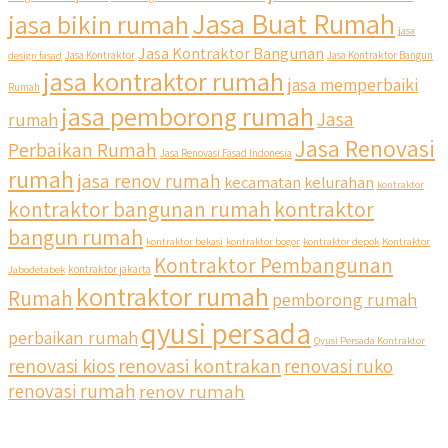
Jasa Buat Rumah
jasa bikin rumah
jasa
Jasa Kontraktor Bangunan
design fasad
Jasa Kontraktor
Jasa Kontraktor Bangun
jasa kontraktor rumah
jasa memperbaiki
Rumah
jasa pemborong rumah
Jasa
rumah
Jasa Renovasi
Perbaikan Rumah
Jasa Renovasi Fasad Indonesia
rumah
jasa renov rumah
kecamatan
kelurahan
kontraktor
kontraktor bangunan rumah
kontraktor
bangun rumah
kontraktor bekasi
kontraktor bogor
kontraktor depok
Kontraktor
Kontraktor Pembangunan
Jabodetabek
kontraktor jakarta
kontraktor rumah
Rumah
pemborong rumah
qyusi persada
perbaikan rumah
Qyusi Persada Kontraktor
renovasi kios
renovasi kontrakan
renovasi ruko
renovasi rumah
renov rumah