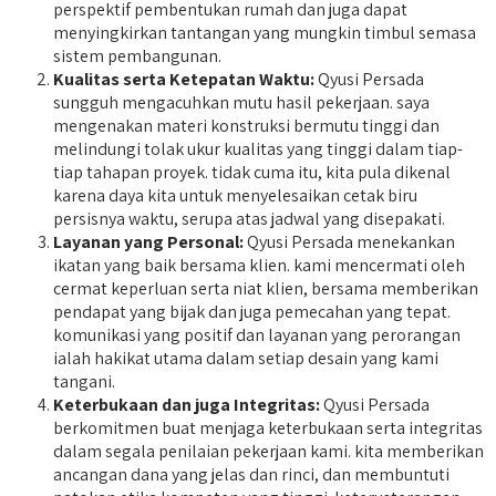
perspektif pembentukan rumah dan juga dapat
menyingkirkan tantangan yang mungkin timbul semasa
sistem pembangunan.
Kualitas serta Ketepatan Waktu:
Qyusi Persada
sungguh mengacuhkan mutu hasil pekerjaan. saya
mengenakan materi konstruksi bermutu tinggi dan
melindungi tolak ukur kualitas yang tinggi dalam tiap-
tiap tahapan proyek. tidak cuma itu, kita pula dikenal
karena daya kita untuk menyelesaikan cetak biru
persisnya waktu, serupa atas jadwal yang disepakati.
Layanan yang Personal:
Qyusi Persada menekankan
ikatan yang baik bersama klien. kami mencermati oleh
cermat keperluan serta niat klien, bersama memberikan
pendapat yang bijak dan juga pemecahan yang tepat.
komunikasi yang positif dan layanan yang perorangan
ialah hakikat utama dalam setiap desain yang kami
tangani.
Keterbukaan dan juga Integritas:
Qyusi Persada
berkomitmen buat menjaga keterbukaan serta integritas
dalam segala penilaian pekerjaan kami. kita memberikan
ancangan dana yang jelas dan rinci, dan membuntuti