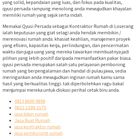
yang solid, kepandaian yang luas, dan fokus pada kualitas,
qyusi persada rampung menolong anda mewujudkan khayalan
memiliki rumah yang sejuk serta indah.
Memakai Qyusi Persada sebagai Kontraktor Rumah di Loserang
ialah keputusan yang giat selagi anda hendak membikin /
merenovasi rumah anda. khasiat keahlian, manajemen proyek
yang efisien, kapasitas kerja, perlindungan, dan pencermatan
waktu dan juga uang yang mereka tawarkan membuatnya jadi
pilihan yang lebih positif daripada memanfaatkan pakar biasa.
qyusi persada merupakan salah satu pelayanan pemborong
rumah yang berpengalaman dan handal di pulau jawa, sedia
meringankan anda mewujudkan inginan rumah kamu sama
hasil yang berkualitas tinggi. tak diperbolehkan ragu bakal
menjumpai mereka untuk diskusi perihal cetak biru anda.
0813 8600 9898
0821 2289 2175
jasa bikin rumah
Jasa Buat Rumah
jasa kontraktor rumah
jasa pemborong rumah