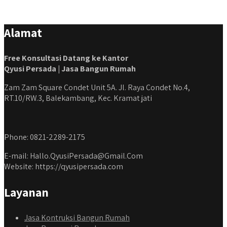
Alamat
Free Konsultasi Datang ke Kantor
Qyusi Persada | Jasa Bangun Rumah
Zam Zam Square Condet Unit 5A. Jl. Raya Condet No.4,
RT.10/RW.3, Balekambang, Kec. Kramat jati
Phone: 0821-2289-2175
E-mail: Hallo.QyusiPersada@Gmail.Com
Website: https://qyusipersada.com
Layanan
Jasa Kontruksi Bangun Rumah