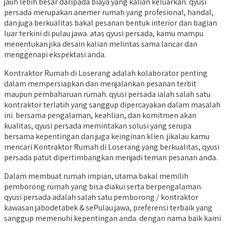
jauh lebih besar daripada biaya yang kalian keluarkan. qyusi
persada merupakan anemer rumah yang profesional, handal,
dan juga berkualitas bakal pesanan bentuk interior dan bagian
luar terkini di pulau jawa. atas qyusi persada, kamu mampu
menentukan jika desain kalian melintas sama lancar dan
menggenapi ekspektasi anda.
Kontraktor Rumah di Loserang adalah kolaborator penting
dalam mempersiapkan dan menjalankan pesanan terbit
maupun pembaharuan rumah. qyusi persada ialah salah satu
kontraktor terlatih yang sanggup dipercayakan dalam masalah
ini. bersama pengalaman, keahlian, dan komitmen akan
kualitas, qyusi persada memintakan solusi yang serupa
bersama kepentingan dan juga keinginan klien. jikalau kamu
mencari Kontraktor Rumah di Loserang yang berkualitas, qyusi
persada patut dipertimbangkan menjadi teman pesanan anda.
Dalam membuat rumah impian, utama bakal memilih
pemborong rumah yang bisa diakui serta berpengalaman.
qyusi persada adalah salah satu pemborong / kontraktor
kawasan jabodetabek & sePulau jawa, preferensi terbaik yang
sanggup memenuhi kepentingan anda. dengan nama baik kami