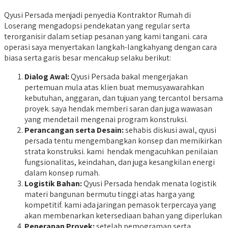
Qyusi Persada menjadi penyedia Kontraktor Rumah di
Loserang mengadopsi pendekatan yang regular serta
terorganisir dalam setiap pesanan yang kami tangani. cara
operasi saya menyertakan langkah-langkahyang dengan cara
biasa serta garis besar mencakup selaku berikut:
Dialog Awal:
Qyusi Persada bakal mengerjakan
pertemuan mula atas klien buat memusyawarahkan
kebutuhan, anggaran, dan tujuan yang tercantol bersama
proyek. saya hendak memberi saran dan juga wawasan
yang mendetail mengenai program konstruksi.
Perancangan serta Desain:
sehabis diskusi awal, qyusi
persada tentu mengembangkan konsep dan memikirkan
strata konstruksi. kami hendak mengacuhkan penilaian
fungsionalitas, keindahan, dan juga kesangkilan energi
dalam konsep rumah.
Logistik Bahan:
Qyusi Persada hendak menata logistik
materi bangunan bermutu tinggi atas harga yang
kompetitif. kami ada jaringan pemasok terpercaya yang
akan membenarkan ketersediaan bahan yang diperlukan
Penerapan Proyek:
setelah pemograman serta