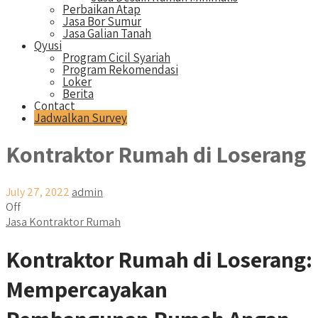
Perbaikan Atap
Jasa Bor Sumur
Jasa Galian Tanah
Qyusi
Program Cicil Syariah
Program Rekomendasi
Loker
Berita
Contact
Jadwalkan Survey
Kontraktor Rumah di Loserang
July 27, 2022
admin
Off
Jasa Kontraktor Rumah
Kontraktor Rumah di Loserang:
Mempercayakan