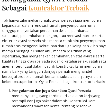
Sebagai
Kontraktor Terbaik
Tak hanya tahu mekar rumah, qyusi persada juga mempunyai
kepandaian dalam renovasi rumah. penyempuraan rumah
sanggup menyertakan perubahan desain, pembaruan
struktural, penambahan ruangan, atau renovasi interior serta
eksterior. qyusi persada bisa menata cetak biru penyempuraan
rumah atas mengenal kebutuhan dan juga keinginan klien. saya
mampu mengagih usulan ahli, menata perizinan yang
diperlukan, dan mengerjakan pembaharuan atas akurasi serta
kualitas tinggi. qyusi persada sudah diketahui selaku salah satu
anemer terunggul dalam pabrik konstruksi. kami mempunyai
nama baik yang tangguh dan juga pernah menghandel
berbagai proposal rumah bersama sukses. selanjutnya ialah
beberapa superioritas Qyusi Persada bagai kontraktor terbaik:
Pengalaman dan juga Keahlian:
Qyusi Persada
mempunyai regu yang terdiri dari kekuatan kerja yang
terampil dan juga pakar dalam sisi konstruksi. kami
menyandang wawasan kental tentang beraneka