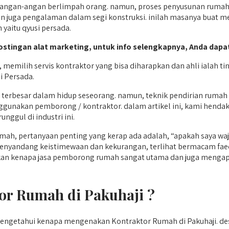
 angan-angan berlimpah orang. namun, proses penyusunan rumah 
n juga pengalaman dalam segi konstruksi. inilah masanya buat m
 yaitu qyusi persada.
postingan alat marketing, untuk info selengkapnya, Anda dapat
milih servis kontraktor yang bisa diharapkan dan ahli ialah tin
i Persada.
n terbesar dalam hidup seseorang. namun, teknik pendirian ruma
nggunakan pemborong / kontraktor. dalam artikel ini, kami hen
nggul di industri ini.
h, pertanyaan penting yang kerap ada adalah, “apakah saya waj
 menyandang keistimewaan dan kekurangan, terlihat bermacam f
askan kenapa jasa pemborong rumah sangat utama dan juga mengapa
r Rumah di Pakuhaji ?
mengetahui kenapa mengenakan Kontraktor Rumah di Pakuhaji. 