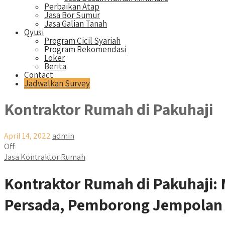
Perbaikan Atap
Jasa Bor Sumur
Jasa Galian Tanah
Qyusi
Program Cicil Syariah
Program Rekomendasi
Loker
Berita
Contact
Jadwalkan Survey
Kontraktor Rumah di Pakuhaji
April 14, 2022
admin
Off
Jasa Kontraktor Rumah
Kontraktor Rumah di Pakuhaji
Persada, Pemborong Jempolan