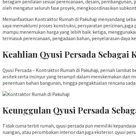
beragam penilaian sesuai perencanaan, desain, pembangunan, 
oleh mengatur seluruh fase proyek, mengkoordinasikan subkontra
Memanfaatkan Kontraktor Rumah di Pakuhaji menyandang sebany
saya memaklumi proses konstruksi, persyaratan perizinan, juga 
mampu menemukan harga yang lebih baik. ketiga, menggunakan K
termasuk perencanaan, pengadaan bahan, penyelarasan daya kerj
Keahlian Qyusi Persada Sebagai 
Qyusi Persada – Kontraktor Rumah di Pakuhaji, pernah lambat be
arsitek serta insinyur yang terampil dalam menskemakan dan m
penentuan bahan bangunan, hingga pengaktualan rencana sadar 
Keunggulan Qyusi Persada Sebag
Tidak cuma terbit rumah, qyusi persada pun memiliki kepanda
ruangan, atau perombakan interior dan juga eksterior. qyusi 