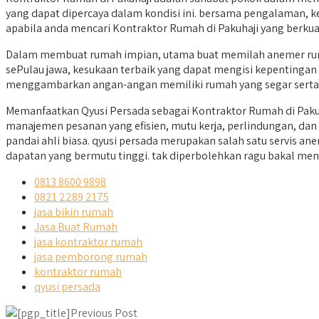
yang dapat dipercaya dalam kondisi ini. bersama pengalaman, 
apabila anda mencari Kontraktor Rumah di Pakuhaji yang berkuali
Dalam membuat rumah impian, utama buat memilah anemer rumah 
sePulau jawa, kesukaan terbaik yang dapat mengisi kepentingan 
menggambarkan angan-angan memiliki rumah yang segar serta 
Memanfaatkan Qyusi Persada sebagai Kontraktor Rumah di Paku
manajemen pesanan yang efisien, mutu kerja, perlindungan, da
pandai ahli biasa. qyusi persada merupakan salah satu servis
dapatan yang bermutu tinggi. tak diperbolehkan ragu bakal me
0813 8600 9898
0821 2289 2175
jasa bikin rumah
Jasa Buat Rumah
jasa kontraktor rumah
jasa pemborong rumah
kontraktor rumah
qyusi persada
Previous Post