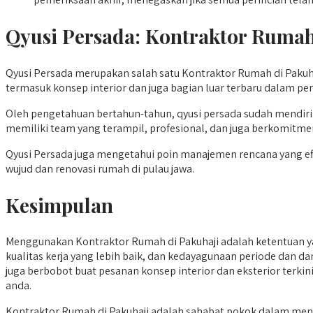
Qyusi Persada:
Kontraktor Rumah
Qyusi Persada merupakan salah satu Kontraktor Rumah di Pakuhaj
termasuk konsep interior dan juga bagian luar terbaru dalam pe
Oleh pengetahuan bertahun-tahun, qyusi persada sudah mendiri
memiliki team yang terampil, profesional, dan juga berkomitm
Qyusi Persada juga mengetahui poin manajemen rencana yang efi
wujud dan renovasi rumah di pulau jawa.
Kesimpulan
Menggunakan Kontraktor Rumah di Pakuhaji adalah ketentuan 
kualitas kerja yang lebih baik, dan kedayagunaan periode dan d
juga berbobot buat pesanan konsep interior dan eksterior terkin
anda.
Kontraktor Rumah di Pakuhaji adalah sahabat pokok dalam me