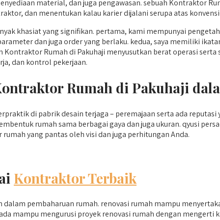
penyediaan material, dan juga pengawasan. sebuah Kontraktor R
ktor, dan menentukan kalau karier dijalani serupa atas konvensi
ak khasiat yang signifikan. pertama, kami mempunyai pengetah
parameter dan juga order yang berlaku. kedua, saya memiliki ika
ontraktor Rumah di Pakuhaji menyusutkan berat operasi serta st
a, dan kontrol pekerjaan.
Kontraktor Rumah di Pakuhaji da
rpraktik di pabrik desain terjaga – peremajaan serta ada reputas
embentuk rumah sama berbagai gaya dan juga ukuran. qyusi pers
rumah yang pantas oleh visi dan juga perhitungan Anda.
ai
Kontraktor Terbaik
ian dalam pembaharuan rumah. renovasi rumah mampu menyertaka
persada mampu mengurusi proyek renovasi rumah dengan mengerti 