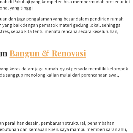
umah di Pakuhaji yang kompeten bisa mempermudah prosedur ini
onal yang tinggi.
uan dan juga pengalaman yang besar dalam pendirian rumah.
tan yang baik dengan pemasok materi gedung lokal, sehingga
res, sebab kita tentu menata rencana secara keseluruhan,
lam
Bangun & Renovasi
i yang keras dalam jaga rumah. qyusi persada memiliki kelompok
ada sanggup menolong kalian mulai dari perencanaan awal,
n peralihan desain, pembaruan struktural, penambahan
kebutuhan dan kemauan klien. saya mampu memberi saran ahli,