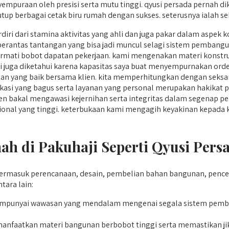
mpuraan oleh presisi serta mutu tinggi. qyusi persada pernah dik
tup berbagai cetak biru rumah dengan sukses. seterusnya ialah se
rdiri dari stamina aktivitas yang ahli dan juga pakar dalam aspe
ntas tantangan yang bisa jadi muncul selagi sistem pembangu
mati bobot dapatan pekerjaan. kami mengenakan materi konstruks
ami juga diketahui karena kapasitas saya buat menyempurnakan ord
n yang baik bersama klien. kita memperhitungkan dengan seksam
kasi yang bagus serta layanan yang personal merupakan hakikat p
n bakal mengawasi kejernihan serta integritas dalam segenap p
ofesional yang tinggi. keterbukaan kami mengagih keyakinan kepad
 di Pakuhaji Seperti Qyusi Persa
masuk perencanaan, desain, pembelian bahan bangunan, penceg
tara lain:
unyai wawasan yang mendalam mengenai segala sistem pemba
anfaatkan materi bangunan berbobot tinggi serta memastikan jik