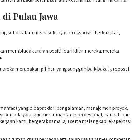
 di Pulau Jawa
yang solid dalam memasok layanan eksposisi berkualitas,
an membludak uraian positif dari klien mereka. mereka
.
. mereka merupakan pilihan yang sungguh baik bakal proposal
manfaat yang didapat dari pengalaman, manajemen proyek,
si persada yaitu anemer rumah yang profesional, handal, dan
pekerjaan kamu bergerak sama laju serta melengkapi ekspektasi
aan rumah. qyusi persada yaitu salah satu anemer kompeten