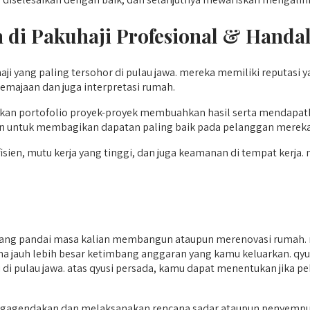
 di Pakuhaji
Profesional & Handal
i yang paling tersohor di pulau jawa. mereka memiliki reputasi 
remajaan dan juga interpretasi rumah.
kan portofolio proyek-proyek membuahkan hasil serta mendapatk
en untuk membagikan dapatan paling baik pada pelanggan mereka
sien, mutu kerja yang tinggi, dan juga keamanan di tempat kerja
yang pandai masa kalian membangun ataupun merenovasi rumah. 
ana jauh lebih besar ketimbang anggaran yang kamu keluarkan. qyu
i di pulau jawa. atas qyusi persada, kamu dapat menentukan jika 
ngagendakan dan melaksanakan rencana sadar ataupun penyempur