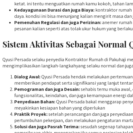
ketat. ini tentu menguatkan rumah kamu kokoh, tahan lama
Kedayagunaan Durasi dan juga Biaya:
kontraktor rumah 
daya. kondisi ini bisa menunjang kalian mengirit masa dan
Pemenuhan Regulasi dan juga Perizinan:
anemer rumah ya
pesanan kalian seperti atas tolak ukur hukum yang berlaku
Sistem Aktivitas Sebagai Normal 
Qyusi Persada selaku penyedia Kontraktor Rumah di Pakuhaji men
mengimplikasikan langkah-langkahyang selaku normal dan juga g
Dialog Awal:
Qyusi Persada hendak melakukan pertemuan 
memberikan pendapat serta signifikansi yang lanjut tentan
Pemograman dan juga Desain:
sehabis temu muka awal, 
fungsionalitas, keindahan, dan juga kemampuan energi d
Penyediaan Bahan:
Qyusi Persada bakal menggarap penyedi
meyakinkan kesiapan bahan yang diperlukan
Praktik Proyek:
setelah perancangan dan juga penyediaan
pertumbuhan pekerjaan, dan melakukan pengaturan marta
Solusi dan juga Pasrah Terima:
sesudah segenap tahapan 
pemeriksaan akhir, menegaskan jika semua perincian tel