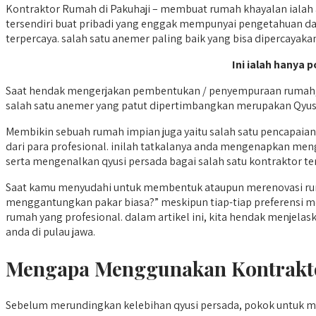
Kontraktor Rumah di Pakuhaji – membuat rumah khayalan ialah
tersendiri buat pribadi yang enggak mempunyai pengetahuan da
terpercaya. salah satu anemer paling baik yang bisa dipercayakan
Ini ialah hanya 
Saat hendak mengerjakan pembentukan / penyempuraan rumah, me
salah satu anemer yang patut dipertimbangkan merupakan Qyus
Membikin sebuah rumah impian juga yaitu salah satu pencapaia
dari para profesional. inilah tatkalanya anda mengenapkan me
serta mengenalkan qyusi persada bagai salah satu kontraktor teru
Saat kamu menyudahi untuk membentuk ataupun merenovasi ruma
menggantungkan pakar biasa?” meskipun tiap-tiap preferensi
rumah yang profesional. dalam artikel ini, kita hendak menjel
anda di pulau jawa.
Mengapa Menggunakan Kontrakto
Sebelum merundingkan kelebihan qyusi persada, pokok untuk 