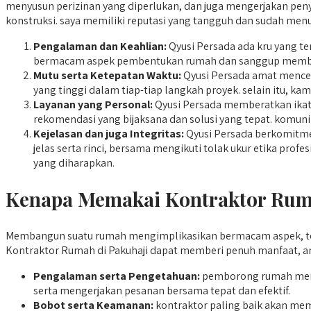
menyusun perizinan yang diperlukan, dan juga mengerjakan penye
konstruksi. saya memiliki reputasi yang tangguh dan sudah menu
Pengalaman dan Keahlian:
Qyusi Persada ada kru yang te
bermacam aspek pembentukan rumah dan sanggup membera
Mutu serta Ketepatan Waktu:
Qyusi Persada amat mencer
yang tinggi dalam tiap-tiap langkah proyek. selain itu, k
Layanan yang Personal:
Qyusi Persada memberatkan ikata
rekomendasi yang bijaksana dan solusi yang tepat. komuni
Kejelasan dan juga Integritas:
Qyusi Persada berkomitme
jelas serta rinci, bersama mengikuti tolak ukur etika pr
yang diharapkan.
Kenapa Memakai Kontraktor Rumah
Membangun suatu rumah mengimplikasikan bermacam aspek, ter
Kontraktor Rumah di Pakuhaji dapat memberi penuh manfaat, an
Pengalaman serta Pengetahuan:
pemborong rumah memp
serta mengerjakan pesanan bersama tepat dan efektif.
Bobot serta Keamanan:
kontraktor paling baik akan mem