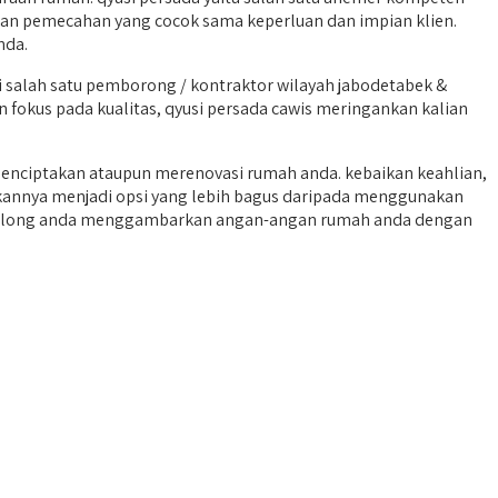
kan pemecahan yang cocok sama keperluan dan impian klien.
nda.
salah satu pemborong / kontraktor wilayah jabodetabek &
n fokus pada kualitas, qyusi persada cawis meringankan kalian
enciptakan ataupun merenovasi rumah anda. kebaikan keahlian,
tkannya menjadi opsi yang lebih bagus daripada menggunakan
s menolong anda menggambarkan angan-angan rumah anda dengan