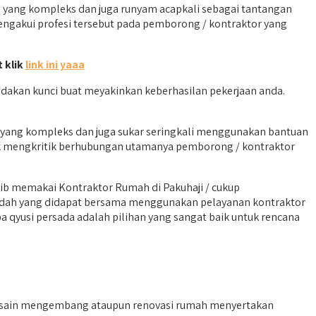
yang kompleks dan juga runyam acapkali sebagai tantangan
engakui profesi tersebut pada pemborong / kontraktor yang
 klik
link ini yaaa
dakan kunci buat meyakinkan keberhasilan pekerjaan anda.
h yang kompleks dan juga sukar seringkali menggunakan bantuan
dak mengkritik berhubungan utamanya pemborong / kontraktor
ib memakai Kontraktor Rumah di Pakuhaji / cukup
aedah yang didapat bersama menggunakan pelayanan kontraktor
 qyusi persada adalah pilihan yang sangat baik untuk rencana
desain mengembang ataupun renovasi rumah menyertakan