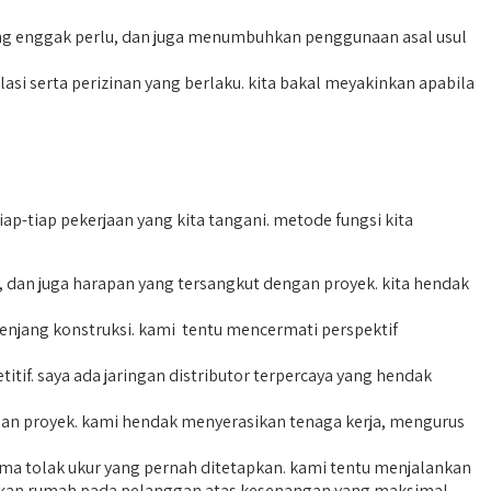
ng enggak perlu, dan juga menumbuhkan penggunaan asal usul
i serta perizinan yang berlaku. kita bakal meyakinkan apabila
p-tiap pekerjaan yang kita tangani. metode fungsi kita
an juga harapan yang tersangkut dengan proyek. kita hendak
njang konstruksi. kami tentu mencermati perspektif
tif. saya ada jaringan distributor terpercaya yang hendak
aan proyek. kami hendak menyerasikan tenaga kerja, mengurus
a tolak ukur yang pernah ditetapkan. kami tentu menjalankan
ihkan rumah pada pelanggan atas kesenangan yang maksimal.