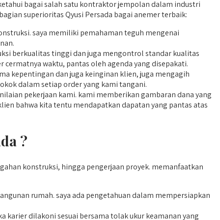
etahui bagai salah satu kontraktor jempolan dalam industri
bagian superioritas Qyusi Persada bagai anemer terbaik:
k konstruksi. saya memiliki pemahaman teguh mengenai
nan.
i berkualitas tinggi dan juga mengontrol standar kualitas
er cermatnya waktu, pantas oleh agenda yang disepakati.
a kepentingan dan juga keinginan klien, juga mengagih
okok dalam setiap order yang kami tangani.
enilaian pekerjaan kami. kami memberikan gambaran dana yang
a klien bahwa kita tentu mendapatkan dapatan yang pantas atas
da ?
ahan konstruksi, hingga pengerjaan proyek. memanfaatkan
ngunan rumah. saya ada pengetahuan dalam mempersiapkan
a karier dilakoni sesuai bersama tolak ukur keamanan yang