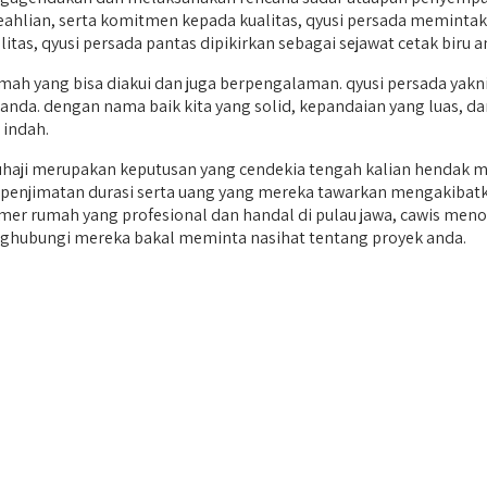
keahlian, serta komitmen kepada kualitas, qyusi persada meminta
tas, qyusi persada pantas dipikirkan sebagai sejawat cetak biru a
yang bisa diakui dan juga berpengalaman. qyusi persada yakni 
anda. dengan nama baik kita yang solid, kepandaian yang luas, da
indah.
haji merupakan keputusan yang cendekia tengah kalian hendak m
n penjimatan durasi serta uang yang mereka tawarkan mengakiba
 anemer rumah yang profesional dan handal di pulau jawa, cawi
nghubungi mereka bakal meminta nasihat tentang proyek anda.