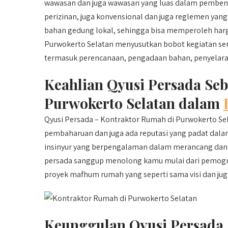
wawasan dan juga wawasan yang luas dalam pembentu
perizinan, juga konvensional dan juga reglemen yang
bahan gedung lokal, sehingga bisa memperoleh harg
Purwokerto Selatan menyusutkan bobot kegiatan serta
termasuk perencanaan, pengadaan bahan, penyelarasa
Keahlian Qyusi Persada Se
Purwokerto Selatan dalam
Qyusi Persada – Kontraktor Rumah di Purwokerto Sel
pembaharuan dan juga ada reputasi yang padat dala
insinyur yang berpengalaman dalam merancang dan
persada sanggup menolong kamu mulai dari pemogra
proyek mafhum rumah yang seperti sama visi dan ju
Keunggulan Qyusi Persada