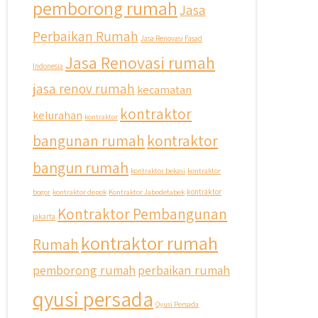
pemborong rumah
Jasa
Perbaikan Rumah
Jasa Renovasi Fasad
Jasa Renovasi rumah
Indonesia
jasa renov rumah
kecamatan
kontraktor
kelurahan
kontraktor
bangunan rumah
kontraktor
bangun rumah
kontraktor bekasi
kontraktor
bogor
kontraktor depok
Kontraktor Jabodetabek
kontraktor
Kontraktor Pembangunan
jakarta
kontraktor rumah
Rumah
pemborong rumah
perbaikan rumah
qyusi persada
Qyusi Persada