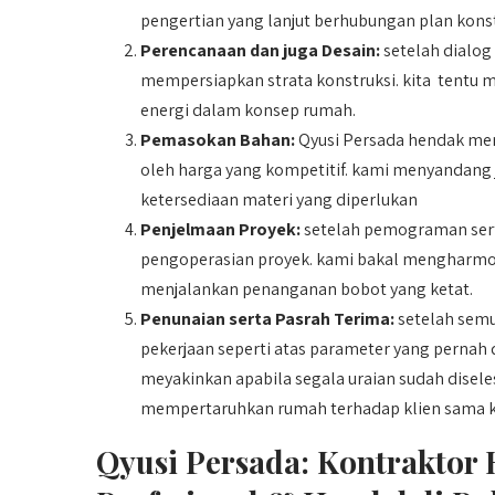
pengertian yang lanjut berhubungan plan konst
Perencanaan dan juga Desain:
setelah dialog
mempersiapkan strata konstruksi. kita tentu m
energi dalam konsep rumah.
Pemasokan Bahan:
Qyusi Persada hendak men
oleh harga yang kompetitif. kami menyandang
ketersediaan materi yang diperlukan
Penjelmaan Proyek:
setelah pemograman serta
pengoperasian proyek. kami bakal mengharmon
menjalankan penanganan bobot yang ketat.
Penunaian serta Pasrah Terima:
setelah semu
pekerjaan seperti atas parameter yang pernah 
meyakinkan apabila segala uraian sudah disel
mempertaruhkan rumah terhadap klien sama 
Qyusi Persada:
Kontraktor 