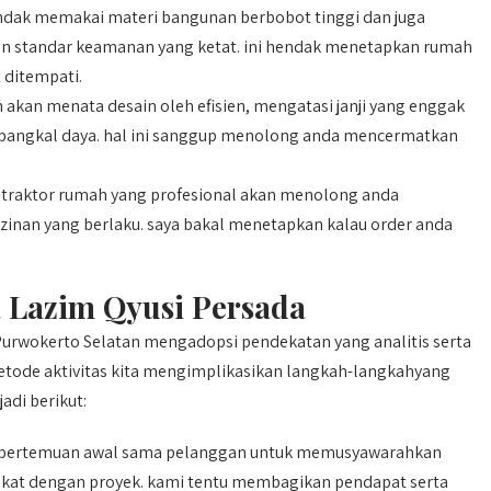
ndak memakai materi bangunan berbobot tinggi dan juga
gan standar keamanan yang ketat. ini hendak menetapkan rumah
 ditempati.
akan menata desain oleh efisien, mengatasi janji yang enggak
 pangkal daya. hal ini sanggup menolong anda mencermatkan
traktor rumah yang profesional akan menolong anda
zinan yang berlaku. saya bakal menetapkan kalau order anda
 Lazim Qyusi Persada
Purwokerto Selatan mengadopsi pendekatan yang analitis serta
metode aktivitas kita mengimplikasikan langkah-langkahyang
adi berikut:
 pertemuan awal sama pelanggan untuk memusyawarahkan
rikat dengan proyek. kami tentu membagikan pendapat serta