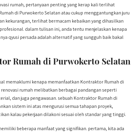
si rumah, pertanyaan penting yang kerap kali terlihat
 Rumah di Purwokerto Selatan atau cukup menggantungkan juru
 dan kekurangan, terlihat bermacam kebaikan yang dihasilkan
fesional. dalam tulisan ini, anda tentu menjelaskan kenapa
ya qyusi persada adalah alternatif yang sungguh baik bakal
or Rumah di Purwokerto Selatan
kal memaklumi kenapa memanfaatkan Kontraktor Rumah di
 renovasi rumah melibatkan berbagai pandangan seperti
rial, dan juga pengawasan. sebuah Kontraktor Rumah di
an sistem ini atas mengurusi semua tahapan proyek,
an kalau pekerjaan dilakoni sesuai oleh standar yang tinggi.
miliki beberapa manfaat yang signifikan. pertama, kita ada