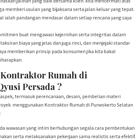
askan jalinan yang baik bersama klien. kita mencermati atas
ga memberi usulan yang bijaksana serta jalan keluar yang tepat.
al ialah pandangan mendasar dalam setiap rencana yang saya
omitmen buat mengawasi kejernihan serta integritas dalam
ksiran biaya yang jelas dan juga rinci, dan menjejaki standar
aya memberikan prinsip pada konsumen jika kita bakal
iharapkan.
Kontraktor Rumah di
Qyusi Persada ?
spek, termasuk perencanaan, desain, pembelian materi
proyek. menggunakan Kontraktor Rumah di Purwokerto Selatan
:
a wawasan yang intim berhubungan segala cara pembentukan
an serta melaksanakan pekerjaan sama realistis serta efektif.