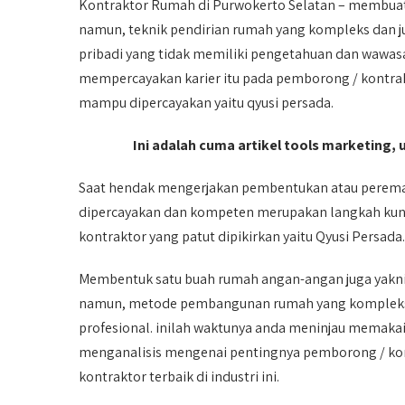
Kontraktor Rumah di Purwokerto Selatan – membua
namun, teknik pendirian rumah yang kompleks dan j
pribadi yang tidak memiliki pengetahuan dan wawasan
mempercayakan karier itu pada pemborong / kontrak
mampu dipercayakan yaitu qyusi persada.
Ini adalah cuma artikel tools marketing, 
Saat hendak mengerjakan pembentukan atau perema
dipercayakan dan kompeten merupakan langkah kunci
kontraktor yang patut dipikirkan yaitu Qyusi Persada.
Membentuk satu buah rumah angan-angan juga yakni 
namun, metode pembangunan rumah yang kompleks 
profesional. inilah waktunya anda meninjau memakai
menganalisis mengenai pentingnya pemborong / kont
kontraktor terbaik di industri ini.