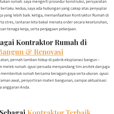
kan rumah. saya mengerti prosedur konstruksi, persyaratan
 berlaku. kedua, saya ada hubungan yang cakap atas penyuplai
a yang lebih baik. ketiga, memanfaatkan Kontraktor Rumah di
 stres, lantaran kita bakal menata order secara keseluruhan,
n tenaga kerja, serta penjagaan pekerjaan.
bagai Kontraktor Rumah di
Bangun & Renovasi
atan, pernah lamban hidup di pabrik eksplanasi bangun –
m melek rumah. qyusi persada menyandang tim arsitek dan juga
 membentuk rumah bersama beragam gaya serta ukuran. qyusi
man awal, penyortiran materi bangunan, sampai aktualisasi
ga anggaran Anda.
 Sebagai
Kontraktor Terbaik