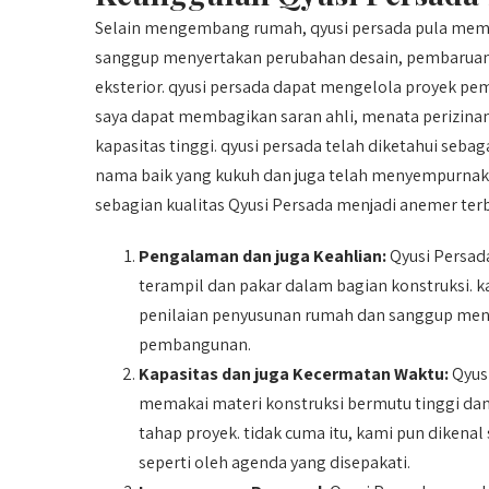
Selain mengembang rumah, qyusi persada pula memil
sanggup menyertakan perubahan desain, pembaruan st
eksterior. qyusi persada dapat mengelola proyek pe
saya dapat membagikan saran ahli, menata perizinan
kapasitas tinggi. qyusi persada telah diketahui sebag
nama baik yang kukuh dan juga telah menyempurnak
sebagian kualitas Qyusi Persada menjadi anemer terb
Pengalaman dan juga Keahlian:
Qyusi Persada
terampil dan pakar dalam bagian konstruksi
penilaian penyusunan rumah dan sanggup menyi
pembangunan.
Kapasitas dan juga Kecermatan Waktu:
Qyusi
memakai materi konstruksi bermutu tinggi dan
tahap proyek. tidak cuma itu, kami pun dikenal
seperti oleh agenda yang disepakati.