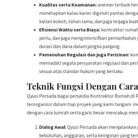
Kualitas serta Keamanan:
anemer terbaik he
menetapkan kalau karier digeluti pantas den
kalian kokoh, tahan lama, dan juga terjaga buat
Efisiensi Waktu serta Biaya:
kontraktor rumah 
perlu, dan juga mengintensifkan pemanfaatan
durasi dan dana dalam jangka panjang.
Pemenuhan Regulasi dan juga Perizinan:
kon
memadati segala persyaratan regulasi dan peri
sesuai atas standar hukum yang berlaku.
Teknik Fungsi Dengan Cara
Qyusi Persada bagai penyedia Kontraktor Rumah di 
terorganisir dalam tiap proyek yang kami tangani. 
dengan cara lumrah serta garis besar mencakup menj
Dialog Awal:
Qyusi Persada akan menjalankan
kebutuhan, anggaran, serta keinginan yang te