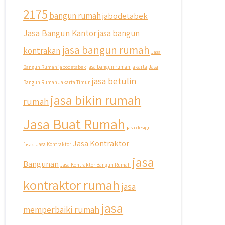
2175
bangun rumah
jabodetabek
Jasa Bangun Kantor
jasa bangun
jasa bangun rumah
kontrakan
Jasa
Bangun Rumah jabodetabek
jasa bangun rumah jakarta
Jasa
jasa betulin
Bangun Rumah Jakarta Timur
jasa bikin rumah
rumah
Jasa Buat Rumah
jasa design
Jasa Kontraktor
fasad
Jasa Kontraktor
jasa
Bangunan
Jasa Kontraktor Bangun Rumah
kontraktor rumah
jasa
jasa
memperbaiki rumah