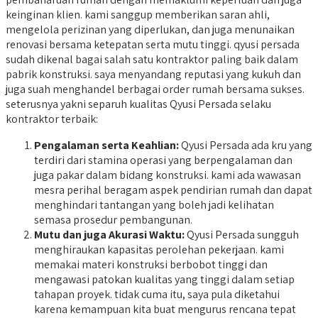
keinginan klien. kami sanggup memberikan saran ahli,
mengelola perizinan yang diperlukan, dan juga menunaikan
renovasi bersama ketepatan serta mutu tinggi. qyusi persada
sudah dikenal bagai salah satu kontraktor paling baik dalam
pabrik konstruksi. saya menyandang reputasi yang kukuh dan
juga suah menghandel berbagai order rumah bersama sukses.
seterusnya yakni separuh kualitas Qyusi Persada selaku
kontraktor terbaik:
Pengalaman serta Keahlian:
Qyusi Persada ada kru yang
terdiri dari stamina operasi yang berpengalaman dan
juga pakar dalam bidang konstruksi. kami ada wawasan
mesra perihal beragam aspek pendirian rumah dan dapat
menghindari tantangan yang boleh jadi kelihatan
semasa prosedur pembangunan.
Mutu dan juga Akurasi Waktu:
Qyusi Persada sungguh
menghiraukan kapasitas perolehan pekerjaan. kami
memakai materi konstruksi berbobot tinggi dan
mengawasi patokan kualitas yang tinggi dalam setiap
tahapan proyek. tidak cuma itu, saya pula diketahui
karena kemampuan kita buat mengurus rencana tepat