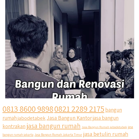
0813 8600 9898
0821 2289 2175
bangun
Jasa Bangun Kantor
rumah
jabodetabek
jasa bangun
jasa bangun rumah
kontrakan
Jasa Bangun Rumah jabodetabek
jasa
jasa betulin rumah
bangun rumah jakarta
Jasa Bangun Rumah Jakarta Timur