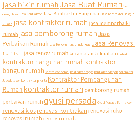
Jasa Buat Rumah
jasa bikin rumah
jasa
Jasa Kontraktor Bangunan
design fasad
Jasa Kontraktor
Jasa Kontraktor Bangun
jasa kontraktor rumah
jasa memperbaiki
Rumah
jasa pemborong rumah
Jasa
rumah
Jasa Renovasi
Perbaikan Rumah
Jasa Renovasi Fasad Indonesia
rumah
jasa renov rumah
kecamatan
kelurahan
kontraktor
qyusipersada
kontraktor bangunan rumah
kontraktor
@qyusipersada
3 years ago
bangun rumah
Siapa yang udah masuk List untuk Bangun dan Renovasi
kontraktor bekasi
kontraktor bogor
kontraktor depok
Kontraktor
rumah Di @qyusipersada dengan sistem Cicilan ?? 🤗
Kontraktor Pembangunan
Jabodetabek
kontraktor jakarta
kontraktor rumah
Rumah
pemborong rumah
Untuk informasi lebih lanjut terkait program cicilan ini temen
temen bisa langsung klik link di bio yaa
qyusi persada
perbaikan rumah
Qyusi Persada Kontraktor
renovasi kios
renovasi kontrakan
renovasi ruko
#jasabangunrumahjakarta #jasarenovasirumahjakarta
#kontraktorjakarta #kontraktorbangunan
renovasi rumah
renov rumah
#kontraktorbangunanrumah #kontraktorbangunanjakarta
#kontraktorbekasi #kontraktorinteriorjakarta
#jasabangunrumahdepok #jasarenovasirumahbekasi