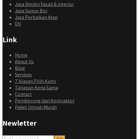
Jasa Design Fasad & Interior
Jasa Sumur Bor
Jasa Perbaikan Atap
Dll
Link
Home
About Us
Blog
Services
7 Alasan Pilih Kami
Tahapan Kerja Sama
Contact
Pemborong dan Kontraktor
Paket Umrah Murah
Newletter
qyusipersada
@qyusipersada
3 years ago