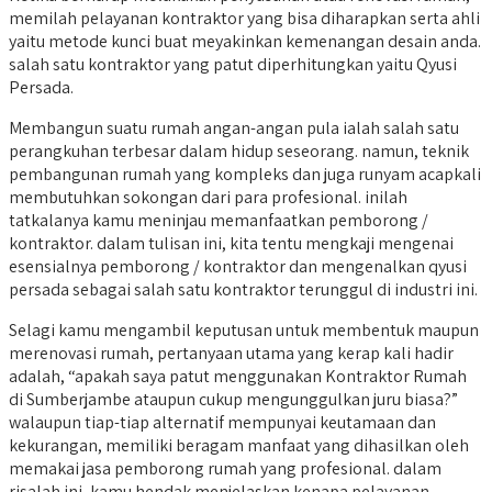
memilah pelayanan kontraktor yang bisa diharapkan serta ahli
yaitu metode kunci buat meyakinkan kemenangan desain anda.
salah satu kontraktor yang patut diperhitungkan yaitu Qyusi
Persada.
Membangun suatu rumah angan-angan pula ialah salah satu
perangkuhan terbesar dalam hidup seseorang. namun, teknik
pembangunan rumah yang kompleks dan juga runyam acapkali
membutuhkan sokongan dari para profesional. inilah
tatkalanya kamu meninjau memanfaatkan pemborong /
kontraktor. dalam tulisan ini, kita tentu mengkaji mengenai
esensialnya pemborong / kontraktor dan mengenalkan qyusi
persada sebagai salah satu kontraktor terunggul di industri ini.
Selagi kamu mengambil keputusan untuk membentuk maupun
merenovasi rumah, pertanyaan utama yang kerap kali hadir
adalah, “apakah saya patut menggunakan Kontraktor Rumah
di Sumberjambe ataupun cukup mengunggulkan juru biasa?”
walaupun tiap-tiap alternatif mempunyai keutamaan dan
kekurangan, memiliki beragam manfaat yang dihasilkan oleh
memakai jasa pemborong rumah yang profesional. dalam
risalah ini, kamu hendak menjelaskan kenapa pelayanan