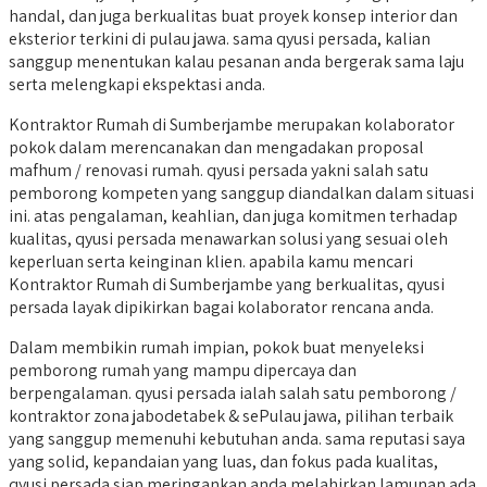
handal, dan juga berkualitas buat proyek konsep interior dan
eksterior terkini di pulau jawa. sama qyusi persada, kalian
sanggup menentukan kalau pesanan anda bergerak sama laju
serta melengkapi ekspektasi anda.
Kontraktor Rumah di Sumberjambe merupakan kolaborator
pokok dalam merencanakan dan mengadakan proposal
mafhum / renovasi rumah. qyusi persada yakni salah satu
pemborong kompeten yang sanggup diandalkan dalam situasi
ini. atas pengalaman, keahlian, dan juga komitmen terhadap
kualitas, qyusi persada menawarkan solusi yang sesuai oleh
keperluan serta keinginan klien. apabila kamu mencari
Kontraktor Rumah di Sumberjambe yang berkualitas, qyusi
persada layak dipikirkan bagai kolaborator rencana anda.
Dalam membikin rumah impian, pokok buat menyeleksi
pemborong rumah yang mampu dipercaya dan
berpengalaman. qyusi persada ialah salah satu pemborong /
kontraktor zona jabodetabek & sePulau jawa, pilihan terbaik
yang sanggup memenuhi kebutuhan anda. sama reputasi saya
yang solid, kepandaian yang luas, dan fokus pada kualitas,
qyusi persada siap meringankan anda melahirkan lamunan ada