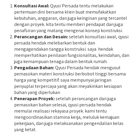
Konsultasi Awal:
Qyusi Persada tentu melakukan
pertemuan dini bersama klien buat memufakatkan
kebutuhan, anggaran, dan juga keinginan yang tercantel
dengan proyek. kita tentu memberi pendapat dan juga
penafsiran yang matang mengenai konsep konstruksi.
Perancangan dan Desain:
setelah konsultasi awal, qyusi
persada hendak melebarkan bentuk dan
mengagendakan tangga konstruksi. saya hendak
memperhatikan penilaian fungsionalitas, keindahan, dan
juga kemampuan tenaga dalam bentuk rumah.
Pengadaan Bahan:
Qyusi Persada hendak mengusut
pemasokan materi konstruksi berbobot tinggi bersama
harga yang kompetitif. saya mempunyai jaringan
penyuplai terpercaya yang akan meyakinkan kesiapan
bahan yang diperlukan
Penerapan Proyek:
setelah perancangan dan juga
pemasokan bahan selesai, qyusi persada hendak
memulai realisasi rekayasa proyek. kami tentu
mengoordinasikan stamina kerja, meluluk kemajuan
pekerjaan, dan juga melaksanakan pengendalian kelas
yang ketat.