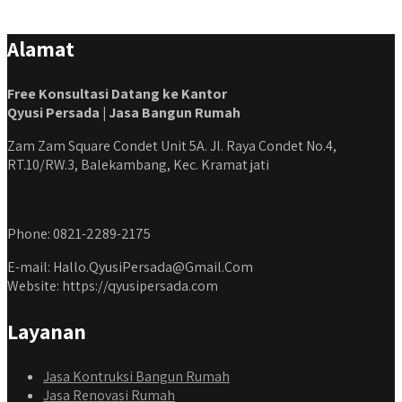
#jasadesainrumahmurah #jasadesainrumahjakarta
#kontraktorbangunanjabodetabek
Alamat
#jasabangunrumahjabodetabek #qyusipersada
Free Konsultasi Datang ke Kantor
Qyusi Persada | Jasa Bangun Rumah
Zam Zam Square Condet Unit 5A. Jl. Raya Condet No.4,
RT.10/RW.3, Balekambang, Kec. Kramat jati
Phone: 0821-2289-2175
E-mail: Hallo.QyusiPersada@Gmail.Com
Website: https://qyusipersada.com
Layanan
Jasa Kontruksi Bangun Rumah
Jasa Renovasi Rumah