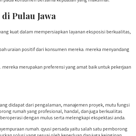
 di Pulau Jawa
yang kuat dalam mempersiapkan layanan eksposisi berkualitas,
pah uraian positif dari konsumen mereka. mereka menyandang
a. mereka merupakan preferensi yang amat baik untuk pekerjaan
ang didapat dari pengalaman, manajemen proyek, mutu fungsi
borong rumah yang profesional, handal, dan juga berkualitas
a beroperasi dengan mulus serta melengkapi ekspektasi anda.
yempuraan rumah. qyusi persada yaitu salah satu pemborong
urkan solusi yang sesuai oleh keperluan dan juga keinginan