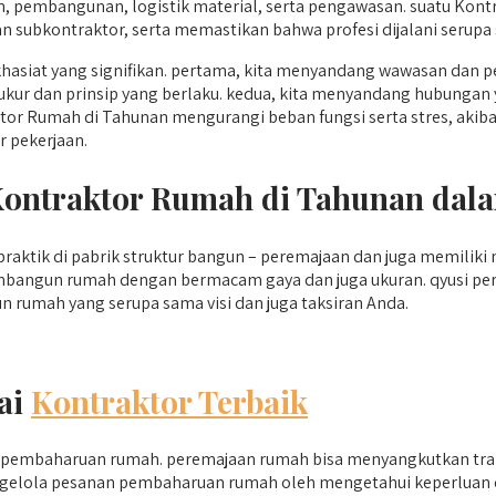
in, pembangunan, logistik material, serta pengawasan. suatu K
 subkontraktor, serta memastikan bahwa profesi dijalani serupa 
asiat yang signifikan. pertama, kita menyandang wawasan dan 
ak ukur dan prinsip yang berlaku. kedua, kita menyandang hubung
tor Rumah di Tahunan mengurangi beban fungsi serta stres, akib
r pekerjaan.
 Kontraktor Rumah di Tahunan da
aktik di pabrik struktur bangun – peremajaan dan juga memiliki 
embangun rumah dengan bermacam gaya dan juga ukuran. qyusi pe
rumah yang serupa sama visi dan juga taksiran Anda.
ai
Kontraktor Terbaik
lam pembaharuan rumah. peremajaan rumah bisa menyangkutkan tr
engelola pesanan pembaharuan rumah oleh mengetahui keperluan d