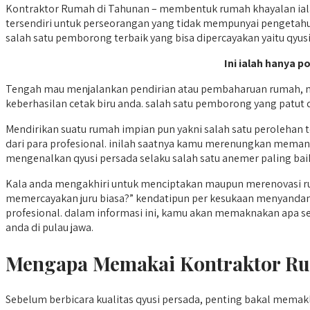
Kontraktor Rumah di Tahunan – membentuk rumah khayalan iala
tersendiri untuk perseorangan yang tidak mempunyai pengetahua
salah satu pemborong terbaik yang bisa dipercayakan yaitu qyusi
Ini ialah hanya 
Tengah mau menjalankan pendirian atau pembaharuan rumah, me
keberhasilan cetak biru anda. salah satu pemborong yang patut 
Mendirikan suatu rumah impian pun yakni salah satu perolehan
dari para profesional. inilah saatnya kamu merenungkan meman
mengenalkan qyusi persada selaku salah satu anemer paling baik 
Kala anda mengakhiri untuk menciptakan maupun merenovasi ru
memercayakan juru biasa?” kendatipun per kesukaan menyandan
profesional. dalam informasi ini, kamu akan memaknakan apa se
anda di pulau jawa.
Mengapa Memakai Kontraktor Ru
Sebelum berbicara kualitas qyusi persada, penting bakal me