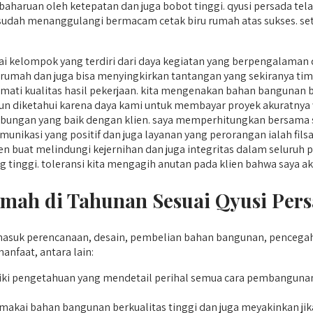
haruan oleh ketepatan dan juga bobot tinggi. qyusi persada tela
n sudah menanggulangi bermacam cetak biru rumah atas sukses. 
 kelompok yang terdiri dari daya kegiatan yang berpengalaman 
mah dan juga bisa menyingkirkan tantangan yang sekiranya ti
ati kualitas hasil pekerjaan. kita mengenakan bahan bangunan b
 pun diketahui karena daya kami untuk membayar proyek akuratnya
ungan yang baik dengan klien. saya memperhitungkan bersama 
unikasi yang positif dan juga layanan yang perorangan ialah filsa
 buat melindungi kejernihan dan juga integritas dalam seluruh 
yang tinggi. toleransi kita mengagih anutan pada klien bahwa say
ah di Tahunan Sesuai Qyusi Pers
asuk perencanaan, desain, pembelian bahan bangunan, pencega
faat, antara lain:
i pengetahuan yang mendetail perihal semua cara pembangunan
kai bahan bangunan berkualitas tinggi dan juga meyakinkan jik