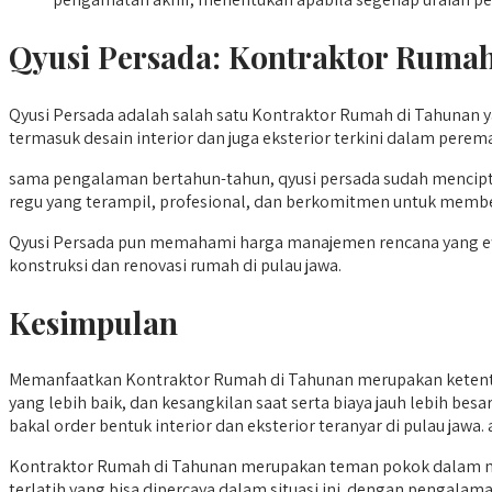
Qyusi Persada:
Kontraktor Ruma
Qyusi Persada adalah salah satu Kontraktor Rumah di Tahunan y
termasuk desain interior dan juga eksterior terkini dalam perem
sama pengalaman bertahun-tahun, qyusi persada sudah mencipt
regu yang terampil, profesional, dan berkomitmen untuk member
Qyusi Persada pun memahami harga manajemen rencana yang efisie
konstruksi dan renovasi rumah di pulau jawa.
Kesimpulan
Memanfaatkan Kontraktor Rumah di Tahunan merupakan ketentu
yang lebih baik, dan kesangkilan saat serta biaya jauh lebih be
bakal order bentuk interior dan eksterior teranyar di pulau ja
Kontraktor Rumah di Tahunan merupakan teman pokok dalam me
terlatih yang bisa dipercaya dalam situasi ini. dengan pengalam