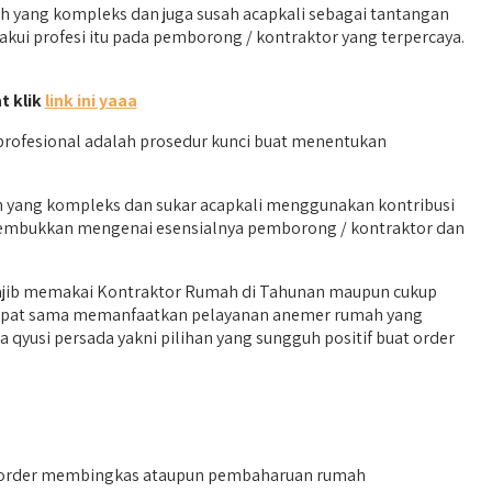
yang kompleks dan juga susah acapkali sebagai tantangan
kui profesi itu pada pemborong / kontraktor yang terpercaya.
t klik
link ini yaaa
rofesional adalah prosedur kunci buat menentukan
h yang kompleks dan sukar acapkali menggunakan kontribusi
merembukkan mengenai esensialnya pemborong / kontraktor dan
wajib memakai Kontraktor Rumah di Tahunan maupun cukup
idapat sama memanfaatkan pelayanan anemer rumah yang
yusi persada yakni pilihan yang sungguh positif buat order
n. order membingkas ataupun pembaharuan rumah