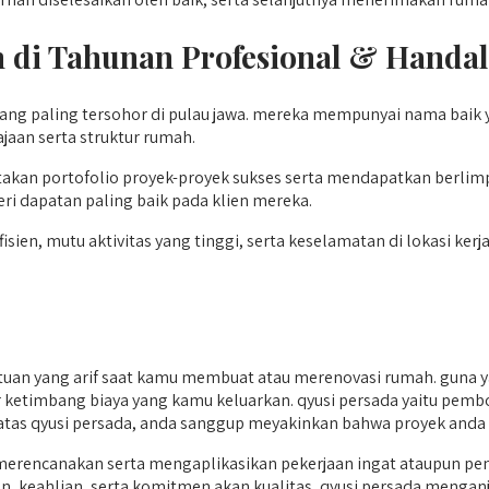
h di Tahunan
Profesional & Handal
ang paling tersohor di pulau jawa. mereka mempunyai nama baik 
ajaan serta struktur rumah.
akan portofolio proyek-proyek sukses serta mendapatkan berlim
i dapatan paling baik pada klien mereka.
n, mutu aktivitas yang tinggi, serta keselamatan di lokasi kerj
an yang arif saat kamu membuat atau merenovasi rumah. guna y
sar ketimbang biaya yang kamu keluarkan. qyusi persada yaitu pem
wa. atas qyusi persada, anda sanggup meyakinkan bahwa proyek and
rencanakan serta mengaplikasikan pekerjaan ingat ataupun pen
an, keahlian, serta komitmen akan kualitas, qyusi persada menganj