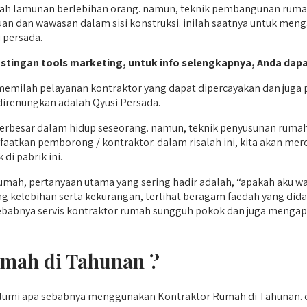
h lamunan berlebihan orang. namun, teknik pembangunan rumah 
n dan wawasan dalam sisi konstruksi. inilah saatnya untuk menga
 persada.
postingan tools marketing, untuk info selengkapnya, Anda dapa
milah pelayanan kontraktor yang dapat dipercayakan dan juga p
direnungkan adalah Qyusi Persada.
 terbesar dalam hidup seseorang. namun, teknik penyusunan ruma
faatkan pemborong / kontraktor. dalam risalah ini, kita akan 
di pabrik ini.
mah, pertanyaan utama yang sering hadir adalah, “apakah aku 
g kelebihan serta kekurangan, terlihat beragam faedah yang d
babnya servis kontraktor rumah sungguh pokok dan juga mengapa q
mah di Tahunan ?
maklumi apa sebabnya menggunakan Kontraktor Rumah di Tahuna