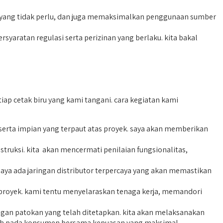
 yang tidak perlu, dan juga memaksimalkan penggunaan sumber
aratan regulasi serta perizinan yang berlaku. kita bakal
ap cetak biru yang kami tangani. cara kegiatan kami
rta impian yang terpaut atas proyek. saya akan memberikan
truksi. kita akan mencermati penilaian fungsionalitas,
ya ada jaringan distributor terpercaya yang akan memastikan
 proyek. kami tentu menyelaraskan tenaga kerja, memandori
gan patokan yang telah ditetapkan. kita akan melaksanakan
mah pada konsumen bersama kepuasan yang maksimal.