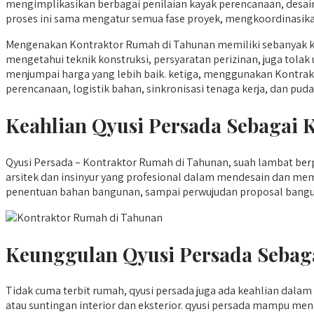
mengimplikasikan berbagai penilaian kayak perencanaan, desa
proses ini sama mengatur semua fase proyek, mengkoordinasikan
Mengenakan Kontraktor Rumah di Tahunan memiliki sebanyak kh
mengetahui teknik konstruksi, persyaratan perizinan, juga tol
menjumpai harga yang lebih baik. ketiga, menggunakan Kontrak
perencanaan, logistik bahan, sinkronisasi tenaga kerja, dan puda
Keahlian Qyusi Persada Sebagai
Qyusi Persada – Kontraktor Rumah di Tahunan, suah lambat berpr
arsitek dan insinyur yang profesional dalam mendesain dan m
penentuan bahan bangunan, sampai perwujudan proposal bangun 
Keunggulan Qyusi Persada Sebag
Tidak cuma terbit rumah, qyusi persada juga ada keahlian da
atau suntingan interior dan eksterior. qyusi persada mampu m