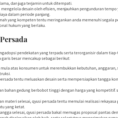
ama, dan juga terjamin untuk ditempati.
 mengelola desain oleh efisien, menjauhkan pengunduran tempo
biaya dalam periode panjang.
mah yang kompeten tentu meringankan anda memenuhi segala persy
onal hukum yang berlaku.
 Persada
adopsi pendekatan yang terpadu serta terorganisir dalam tiap-ti
garis besar mencakup sebagai berikut:
mula atas konsumen untuk merembukkan kebutuhan, anggaran, se
ruksi.
 persada tentu meluaskan desain serta mempersiapkan tangga kons
n bahan gedung berbobot tinggi dengan harga yang kompetitif. sa
 materi selesai, qyusi persada tentu memulai realisasi rekayasa
tu yang ketat.
angga selesai, qyusi persada bakal memugas proposal pantas den
rnah diselesaikan oleh baik, serta selanjutnya menerimakan ru