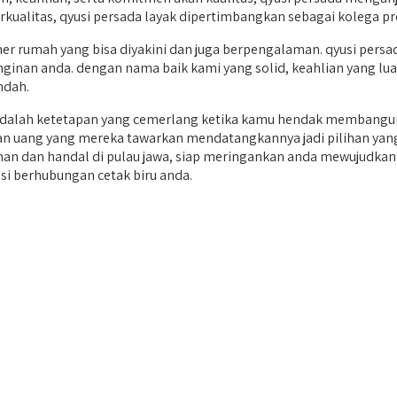
kualitas, qyusi persada layak dipertimbangkan sebagai kolega pr
 rumah yang bisa diyakini dan juga berpengalaman. qyusi persad
inan anda. dengan nama baik kami yang solid, keahlian yang luas
ndah.
adalah ketetapan yang cemerlang ketika kamu hendak membangun
a dan uang yang mereka tawarkan mendatangkannya jadi pilihan yan
 dan handal di pulau jawa, siap meringankan anda mewujudkan i
i berhubungan cetak biru anda.