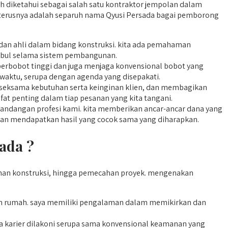
h diketahui sebagai salah satu kontraktor jempolan dalam
seterusnya adalah separuh nama Qyusi Persada bagai pemborong
dan ahli dalam bidang konstruksi. kita ada pemahaman
mbul selama sistem pembangunan.
erbobot tinggi dan juga menjaga konvensional bobot yang
 waktu, serupa dengan agenda yang disepakati.
seksama kebutuhan serta keinginan klien, dan membagikan
fat penting dalam tiap pesanan yang kita tangani.
pandangan profesi kami. kita memberikan ancar-ancar dana yang
a akan mendapatkan hasil yang cocok sama yang diharapkan.
ada ?
han konstruksi, hingga pemecahan proyek. mengenakan
 rumah. saya memiliki pengalaman dalam memikirkan dan
a karier dilakoni serupa sama konvensional keamanan yang