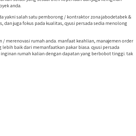
oyek anda.
a yakni salah satu pemborong / kontraktor zona jabodetabek &
, dan juga fokus pada kualitas, qyusi persada sedia menolong
 / merenovasi rumah anda. manfaat keahlian, manajemen order
g lebih baik dari memanfaatkan pakar biasa. qyusi persada
nginan rumah kalian dengan dapatan yang berbobot tinggi. tak