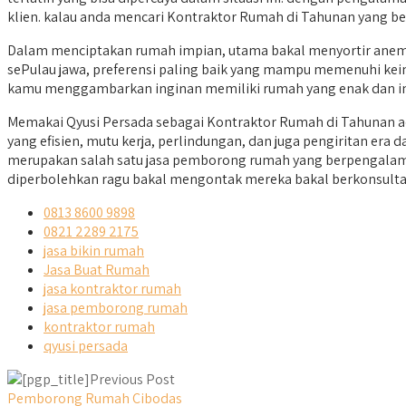
klien. kalau anda mencari Kontraktor Rumah di Tahunan yang ber
Dalam menciptakan rumah impian, utama bakal menyortir anemer
sePulau jawa, preferensi paling baik yang mampu memenuhi keing
kamu menggambarkan inginan memiliki rumah yang enak dan i
Memakai Qyusi Persada sebagai Kontraktor Rumah di Tahunan 
yang efisien, mutu kerja, perlindungan, dan juga pengiritan er
merupakan salah satu jasa pemborong rumah yang berpengalaman
diperbolehkan ragu bakal mengontak mereka bakal berkonsultas
0813 8600 9898
0821 2289 2175
jasa bikin rumah
Jasa Buat Rumah
jasa kontraktor rumah
jasa pemborong rumah
kontraktor rumah
qyusi persada
Previous Post
Pemborong Rumah Cibodas