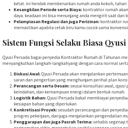
ketat. ini hendak membenarkan rumah anda kokoh, tahan l
Kesangkilan Periode serta Biaya:
kontraktor rumah akan
daya. keadaan ini bisa menunjang anda mengirit saat dan 
Pelampiasan Regulasi dan juga Perizinan:
kontraktor ru
memastikan apabila cetak biru kamu cocok sama konvensi
Sistem Fungsi Selaku Biasa Qyusi
Qyusi Persada bagai penyedia Kontraktor Rumah di Tahunan meng
menyangkutkan langkah-langkahyang dengan cara normal serta 
Diskusi Awal:
Qyusi Persada akan menjalankan pertemuan 
saran dan pengertian yang menghunjam perihal plan konst
Perancangan serta Desain:
seusai konsultasi awal, qyusi
keindahan, dan kemampuan energi dalam bentuk rumah.
Logistik Bahan:
Qyusi Persada bakal membiayai penyediaa
kesiapan bahan yang diperlukan
Konkretisasi Proyek:
sesudah perancangan dan penyediaan
progres pekerjaan, dan juga menjalankan pengendalian mu
Penggarapan dan juga Pasrah Terima:
sehabis segenap t
pengamatan akhir, menentukan apabila segenap uraian pe