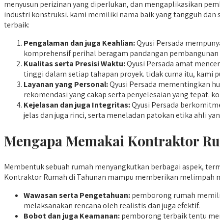
menyusun perizinan yang diperlukan, dan mengaplikasikan pemba
industri konstruksi. kami memiliki nama baik yang tangguh da
terbaik:
Pengalaman dan juga Keahlian:
Qyusi Persada mempunyai
komprehensif perihal beragam pandangan pembangunan ru
Kualitas serta Presisi Waktu:
Qyusi Persada amat mencerm
tinggi dalam setiap tahapan proyek. tidak cuma itu, kami
Layanan yang Personal:
Qyusi Persada mementingkan hub
rekomendasi yang cakap serta penyelesaian yang tepat. kom
Kejelasan dan juga Integritas:
Qyusi Persada berkomitmen
jelas dan juga rinci, serta meneladan patokan etika ahli 
Mengapa Memakai Kontraktor Rum
Membentuk sebuah rumah menyangkutkan berbagai aspek, term
Kontraktor Rumah di Tahunan mampu memberikan melimpah man
Wawasan serta Pengetahuan:
pemborong rumah memilik
melaksanakan rencana oleh realistis dan juga efektif.
Bobot dan juga Keamanan:
pemborong terbaik tentu mema