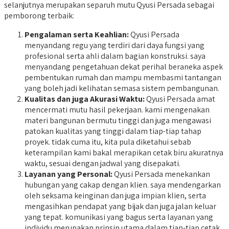
selanjutnya merupakan separuh mutu Qyusi Persada sebagai
pemborong terbaik:
Pengalaman serta Keahlian:
Qyusi Persada
menyandang regu yang terdiri dari daya fungsi yang
profesional serta ahli dalam bagian konstruksi. saya
menyandang pengetahuan dekat perihal beraneka aspek
pembentukan rumah dan mampu membasmi tantangan
yang boleh jadi kelihatan semasa sistem pembangunan.
Kualitas dan juga Akurasi Waktu:
Qyusi Persada amat
mencermati mutu hasil pekerjaan. kami mengenakan
materi bangunan bermutu tinggi dan juga mengawasi
patokan kualitas yang tinggi dalam tiap-tiap tahap
proyek. tidak cuma itu, kita pula diketahui sebab
keterampilan kami bakal merapikan cetak biru akuratnya
waktu, sesuai dengan jadwal yang disepakati.
Layanan yang Personal:
Qyusi Persada menekankan
hubungan yang cakap dengan klien. saya mendengarkan
oleh seksama keinginan dan juga impian klien, serta
mengasihkan pendapat yang bijak dan juga jalan keluar
yang tepat. komunikasi yang bagus serta layanan yang
individu merupakan prinsip utama dalam tiap-tiap cetak