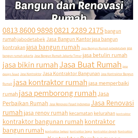
0813 8600 9898
0821 2289 2175
bangun
Jasa Bangun Kantor
rumah
jabodetabek
jasa bangun
jasa bangun rumah
kontrakan
Jasa Bangun Rumah jabodetabek
jasa
jasa betulin rumah
bangun rumah jakarta
Jasa Bangun Rumah Jakarta Timur
Jasa Buat Rumah
jasa bikin rumah
jasa
Jasa Kontraktor Bangunan
design fasad
Jasa Kontraktor
Jasa Kontraktor Bangun
jasa kontraktor rumah
jasa memperbaiki
Rumah
jasa pemborong rumah
Jasa
rumah
Jasa Renovasi
Perbaikan Rumah
Jasa Renovasi Fasad Indonesia
rumah
jasa renov rumah
kecamatan
kelurahan
kontraktor
qyusipersada
kontraktor bangunan rumah
kontraktor
@qyusipersada
3 years ago
bangun rumah
Siapa yang udah masuk List untuk Bangun dan Renovasi
kontraktor bekasi
kontraktor bogor
kontraktor depok
Kontraktor
rumah Di @qyusipersada dengan sistem Cicilan ?? 🤗