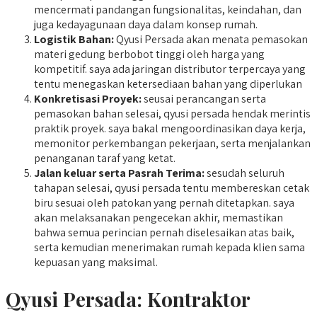
mencermati pandangan fungsionalitas, keindahan, dan
juga kedayagunaan daya dalam konsep rumah.
Logistik Bahan:
Qyusi Persada akan menata pemasokan
materi gedung berbobot tinggi oleh harga yang
kompetitif. saya ada jaringan distributor terpercaya yang
tentu menegaskan ketersediaan bahan yang diperlukan
Konkretisasi Proyek:
seusai perancangan serta
pemasokan bahan selesai, qyusi persada hendak merintis
praktik proyek. saya bakal mengoordinasikan daya kerja,
memonitor perkembangan pekerjaan, serta menjalankan
penanganan taraf yang ketat.
Jalan keluar serta Pasrah Terima:
sesudah seluruh
tahapan selesai, qyusi persada tentu membereskan cetak
biru sesuai oleh patokan yang pernah ditetapkan. saya
akan melaksanakan pengecekan akhir, memastikan
bahwa semua perincian pernah diselesaikan atas baik,
serta kemudian menerimakan rumah kepada klien sama
kepuasan yang maksimal.
Qyusi Persada:
Kontraktor