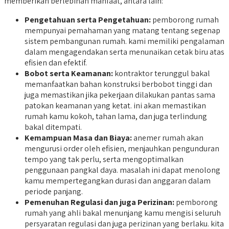
memberikan berlebihan manfaat, antara lain:
Pengetahuan serta Pengetahuan:
pemborong rumah
mempunyai pemahaman yang matang tentang segenap
sistem pembangunan rumah. kami memiliki pengalaman
dalam mengagendakan serta menunaikan cetak biru atas
efisien dan efektif.
Bobot serta Keamanan:
kontraktor terunggul bakal
memanfaatkan bahan konstruksi berbobot tinggi dan
juga memastikan jika pekerjaan dilakukan pantas sama
patokan keamanan yang ketat. ini akan memastikan
rumah kamu kokoh, tahan lama, dan juga terlindung
bakal ditempati.
Kemampuan Masa dan Biaya:
anemer rumah akan
mengurusi order oleh efisien, menjauhkan pengunduran
tempo yang tak perlu, serta mengoptimalkan
penggunaan pangkal daya. masalah ini dapat menolong
kamu mempertegangkan durasi dan anggaran dalam
periode panjang.
Pemenuhan Regulasi dan juga Perizinan:
pemborong
rumah yang ahli bakal menunjang kamu mengisi seluruh
persyaratan regulasi dan juga perizinan yang berlaku. kita