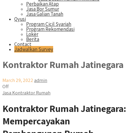
Perbaikan Atap
Jasa Bor Sumur
Jasa Galian Tanah
Qyusi
Program Cicil Syariah
Program Rekomendasi
Loker
Berita
Contact
Jadwalkan Survey
Kontraktor Rumah Jatinegara
March 29, 2022
admin
Off
Jasa Kontraktor Rumah
Kontraktor Rumah Jatinegara:
Mempercayakan