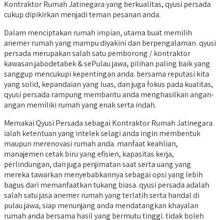
Kontraktor Rumah Jatinegara yang berkualitas, qyusi persada
cukup dipikirkan menjadi teman pesanan anda.
Dalam menciptakan rumah impian, utama buat memilih
anemer rumah yang mampu diyakini dan berpengalaman. qyusi
persada merupakan salah satu pemborong / kontraktor
kawasan jabodetabek & sePulau jawa, pilihan paling baik yang
sanggup mencukupi kepentingan anda. bersama reputasi kita
yang solid, kepandaian yang luas, dan juga fokus pada kualitas,
qyusi persada rampung membantu anda menghasilkan angan-
angan memiliki rumah yang enak serta indah.
Memakai Qyusi Persada sebagai Kontraktor Rumah Jatinegara
ialah ketentuan yang intelek selagi anda ingin membentuk
maupun merenovasi rumah anda. manfaat keahlian,
manajemen cetak biru yang efisien, kapasitas kerja,
perlindungan, dan juga penjimatan saat serta uang yang
mereka tawarkan menyebabkannya sebagai opsi yang lebih
bagus dari memanfaatkan tukang biasa. qyusi persada adalah
salah satu jasa anemer rumah yang terlatih serta handal di
pulau jawa, siap menunjang anda mendatangkan khayalan
rumah anda bersama hasil yang bermutu tinggi. tidak boleh