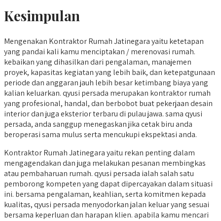
Kesimpulan
Mengenakan Kontraktor Rumah Jatinegara yaitu ketetapan
yang pandai kali kamu menciptakan / merenovasi rumah.
kebaikan yang dihasilkan dari pengalaman, manajemen
proyek, kapasitas kegiatan yang lebih baik, dan ketepatgunaan
periode dan anggaran jauh lebih besar ketimbang biaya yang
kalian keluarkan. qyusi persada merupakan kontraktor rumah
yang profesional, handal, dan berbobot buat pekerjaan desain
interior dan juga eksterior terbaru di pulau jawa. sama qyusi
persada, anda sanggup menegaskan jika cetak biru anda
beroperasi sama mulus serta mencukupi ekspektasi anda.
Kontraktor Rumah Jatinegara yaitu rekan penting dalam
mengagendakan dan juga melakukan pesanan membingkas
atau pembaharuan rumah. qyusi persada ialah salah satu
pemborong kompeten yang dapat dipercayakan dalam situasi
ini. bersama pengalaman, keahlian, serta komitmen kepada
kualitas, qyusi persada menyodorkan jalan keluar yang sesuai
bersama keperluan dan harapan klien. apabila kamu mencari