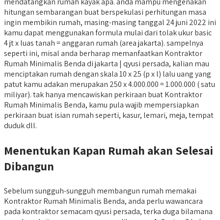
mendatangkan rumah kayak apa. anda mampu mengenakan
hitungan sembarangan buat berspekulasi perhitungan masa
ingin membikin rumah, masing-masing tanggal 24 juni 2022 ini
kamu dapat menggunakan formula mulai dari tolak ukur basic
4 jt x luas tanah = anggaran rumah (area jakarta). sampelnya
seperti ini, misal anda berharap memanfaatkan Kontraktor
Rumah Minimalis Benda di jakarta | qyusi persada, kalian mau
menciptakan rumah dengan skala 10 x 25 (p x l) lalu uang yang
patut kamu adakan merupakan 250 x 4.000.000 = 1.000.000 ( satu
miliyar). tak hanya mencawiskan perkiraan buat Kontraktor
Rumah Minimalis Benda, kamu pula wajib mempersiapkan
perkiraan buat isian rumah seperti, kasur, lemari, meja, tempat
duduk dll.
Menentukan Kapan Rumah akan Selesai
Dibangun
Sebelum sungguh-sungguh membangun rumah memakai
Kontraktor Rumah Minimalis Benda, anda perlu wawancara
pada kontraktor semacam qyusi persada, terka duga bilamana