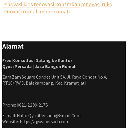
renovasi kios
renovasi kontrakan
renovasi ruko
renovasi rumah
renov rumah
Alamat
Free Konsultasi Datang ke Kantor
Qyusi Persada | Jasa Bangun Rumah
Zam Zam Square Condet Unit 5A. Jl. Raya Condet No.4,
RT.10/RW.3, Balekambang, Kec. Kramat jati
Phone: 0821-2289-2175
E-mail: Hallo.QyusiPersada@Gmail.Com
Website: https://qyusipersada.com