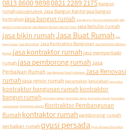
0813 8600 9898
0821 2289 2175
bangun
Jasa Bangun Kantor
rumah
jabodetabek
jasa bangun
jasa bangun rumah
kontrakan
Jasa Bangun Rumah jabodetabek
jasa
jasa betulin rumah
bangun rumah jakarta
Jasa Bangun Rumah Jakarta Timur
Jasa Buat Rumah
jasa bikin rumah
jasa
Jasa Kontraktor Bangunan
design fasad
Jasa Kontraktor
Jasa Kontraktor Bangun
jasa kontraktor rumah
jasa memperbaiki
Rumah
jasa pemborong rumah
Jasa
rumah
Jasa Renovasi
Perbaikan Rumah
Jasa Renovasi Fasad Indonesia
rumah
jasa renov rumah
kecamatan
kelurahan
kontraktor
kontraktor bangunan rumah
kontraktor
bangun rumah
kontraktor bekasi
kontraktor bogor
kontraktor depok
Kontraktor
Kontraktor Pembangunan
Jabodetabek
kontraktor jakarta
kontraktor rumah
Rumah
pemborong rumah
qyusi persada
perbaikan rumah
Qyusi Persada Kontraktor