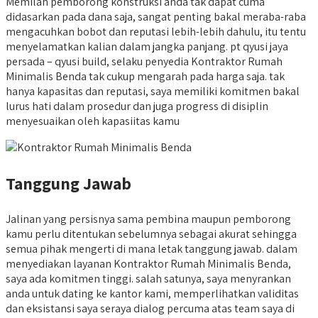
Memilah pemborong konstruksi anda tak dapat cuma
didasarkan pada dana saja, sangat penting bakal meraba-raba
mengacuhkan bobot dan reputasi lebih-lebih dahulu, itu tentu
menyelamatkan kalian dalam jangka panjang. pt qyusi jaya
persada – qyusi build, selaku penyedia Kontraktor Rumah
Minimalis Benda tak cukup mengarah pada harga saja. tak
hanya kapasitas dan reputasi, saya memiliki komitmen bakal
lurus hati dalam prosedur dan juga progress di disiplin
menyesuaikan oleh kapasiitas kamu
Tanggung Jawab
Jalinan yang persisnya sama pembina maupun pemborong
kamu perlu ditentukan sebelumnya sebagai akurat sehingga
semua pihak mengerti di mana letak tanggung jawab. dalam
menyediakan layanan Kontraktor Rumah Minimalis Benda,
saya ada komitmen tinggi. salah satunya, saya menyrankan
anda untuk dating ke kantor kami, memperlihatkan validitas
dan eksistansi saya seraya dialog percuma atas team saya di