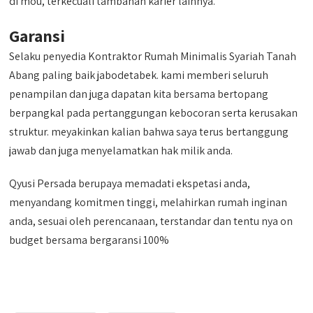
di mou, terkecuali tambahan karier lainnya.
Garansi
Selaku penyedia Kontraktor Rumah Minimalis Syariah Tanah
Abang paling baik jabodetabek. kami memberi seluruh
penampilan dan juga dapatan kita bersama bertopang
berpangkal pada pertanggungan kebocoran serta kerusakan
struktur. meyakinkan kalian bahwa saya terus bertanggung
jawab dan juga menyelamatkan hak milik anda.
Qyusi Persada berupaya memadati ekspetasi anda,
menyandang komitmen tinggi, melahirkan rumah inginan
anda, sesuai oleh perencanaan, terstandar dan tentu nya on
budget bersama bergaransi 100%