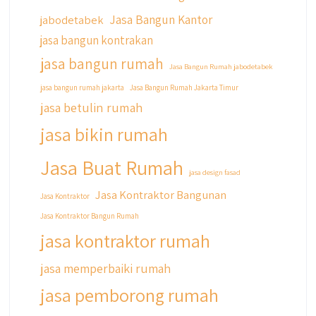
@qyusipersada
3 years ago
Jasa Bangun Kantor
jabodetabek
Siapa yang udah masuk List untuk Bangun
jasa bangun kontrakan
dan Renovasi rumah Di @qyusipersada
dengan sistem Cicilan ??
jasa bangun rumah
Jasa Bangun Rumah jabodetabek
Untuk informasi lebih lanjut terkait program
jasa bangun rumah jakarta
Jasa Bangun Rumah Jakarta Timur
cicilan ini temen temen bisa langsung klik link
jasa betulin rumah
di bio yaa
jasa bikin rumah
#jasabangunrumahjakarta
#jasarenovasirumahjakarta
Jasa Buat Rumah
#kontraktorjakarta #kontraktorbangunan
jasa design fasad
#kontraktorbangunanrumah
Jasa Kontraktor Bangunan
Jasa Kontraktor
#kontraktorbangunanjakarta
Jasa Kontraktor Bangun Rumah
#kontraktorbekasi #kontraktorinteriorjakarta
#jasabangunrumahdepok
jasa kontraktor rumah
#jasarenovasirumahbekasi
#jasadesainrumahmurah
jasa memperbaiki rumah
#jasadesainrumahjakarta
jasa pemborong rumah
#kontraktorbangunanjabodetabek
#jasabangunrumahjabodetabek