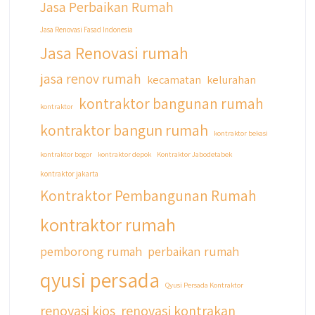
Jasa Perbaikan Rumah
#qyusipersada
Jasa Renovasi Fasad Indonesia
Jasa Renovasi rumah
jasa renov rumah
kecamatan
kelurahan
kontraktor bangunan rumah
kontraktor
kontraktor bangun rumah
kontraktor bekasi
kontraktor bogor
kontraktor depok
Kontraktor Jabodetabek
kontraktor jakarta
Kontraktor Pembangunan Rumah
kontraktor rumah
pemborong rumah
perbaikan rumah
qyusi persada
Qyusi Persada Kontraktor
renovasi kios
renovasi kontrakan