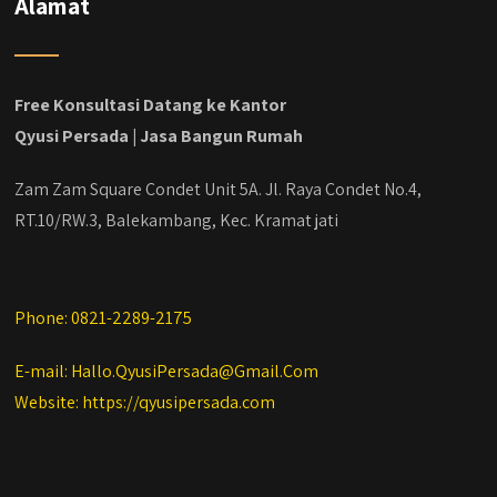
Alamat
#jasabangunrumahdepok
#jasarenovasirumahbekasi
#jasadesainrumahmurah
#jasadesainrumahjakarta
Free Konsultasi Datang ke Kantor
#kontraktorbangunanjabodetabek
Qyusi Persada | Jasa Bangun Rumah
#jasabangunrumahjabodetabek
#qyusipersada
Zam Zam Square Condet Unit 5A. Jl. Raya Condet No.4,
RT.10/RW.3, Balekambang, Kec. Kramat jati
Phone: 0821-2289-2175
E-mail: Hallo.QyusiPersada@Gmail.Com
Website: https://qyusipersada.com