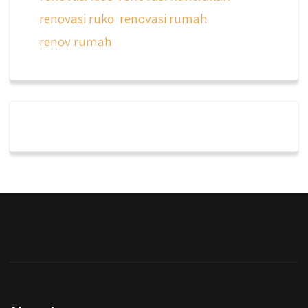
renovasi ruko
renovasi rumah
renov rumah
qyusipersada
@qyusipersada
3 years ago
Dalah satu hasil karya Qyusi persada,
merenovasi rumah biasa jadi rumah mewah
dengan budget 400an, kira kira gimana ya
hasilnya...
#jasabangunrumahjakarta
#jasarenovasirumahjakarta
#kontraktorjakarta #kontraktorbangunan
#kontraktorbangunanrumah
#kontraktorbangunanjakarta
#kontraktorbekasi #kontraktorinteriorjakarta