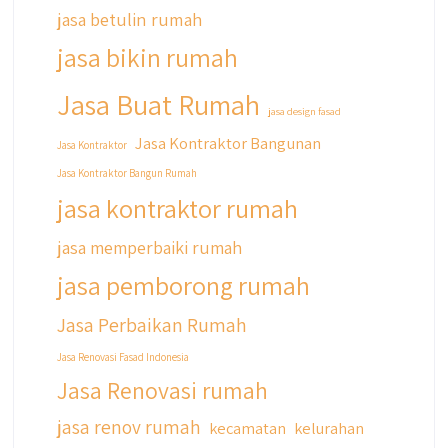
cicilan ini temen temen bisa langsung klik link
jasa betulin rumah
di bio yaa
jasa bikin rumah
#jasabangunrumahjakarta
#jasarenovasirumahjakarta
Jasa Buat Rumah
#kontraktorjakarta #kontraktorbangunan
jasa design fasad
#kontraktorbangunanrumah
Jasa Kontraktor Bangunan
Jasa Kontraktor
#kontraktorbangunanjakarta
Jasa Kontraktor Bangun Rumah
#kontraktorbekasi #kontraktorinteriorjakarta
#jasabangunrumahdepok
jasa kontraktor rumah
#jasarenovasirumahbekasi
#jasadesainrumahmurah
jasa memperbaiki rumah
#jasadesainrumahjakarta
jasa pemborong rumah
#kontraktorbangunanjabodetabek
#jasabangunrumahjabodetabek
Jasa Perbaikan Rumah
#qyusipersada
Jasa Renovasi Fasad Indonesia
Jasa Renovasi rumah
jasa renov rumah
kecamatan
kelurahan