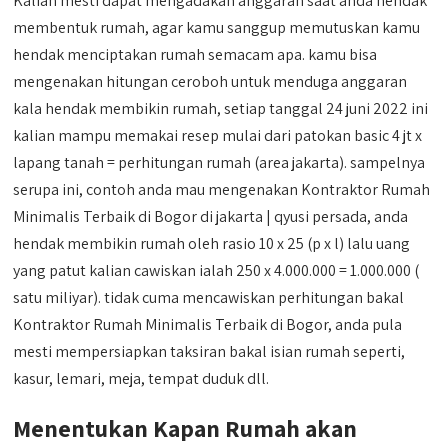
Kalian mesti dapat mengadakan anggaran saat anda hendak
membentuk rumah, agar kamu sanggup memutuskan kamu
hendak menciptakan rumah semacam apa. kamu bisa
mengenakan hitungan ceroboh untuk menduga anggaran
kala hendak membikin rumah, setiap tanggal 24 juni 2022 ini
kalian mampu memakai resep mulai dari patokan basic 4 jt x
lapang tanah = perhitungan rumah (area jakarta). sampelnya
serupa ini, contoh anda mau mengenakan Kontraktor Rumah
Minimalis Terbaik di Bogor di jakarta | qyusi persada, anda
hendak membikin rumah oleh rasio 10 x 25 (p x l) lalu uang
yang patut kalian cawiskan ialah 250 x 4.000.000 = 1.000.000 (
satu miliyar). tidak cuma mencawiskan perhitungan bakal
Kontraktor Rumah Minimalis Terbaik di Bogor, anda pula
mesti mempersiapkan taksiran bakal isian rumah seperti,
kasur, lemari, meja, tempat duduk dll.
Menentukan Kapan Rumah akan