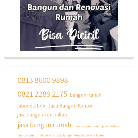
0813 8600 9898
0821 2289 2175
qyusipersada
bangun rumah
@qyusipersada
3 years ago
Jasa Bangun Kantor
jabodetabek
Siapa yang udah masuk List untuk Bangun
jasa bangun kontrakan
dan Renovasi rumah Di @qyusipersada
dengan sistem Cicilan ?? 🤗
jasa bangun rumah
Jasa Bangun Rumah jabodetabek
Untuk informasi lebih lanjut terkait program
jasa bangun rumah jakarta
Jasa Bangun Rumah Jakarta Timur