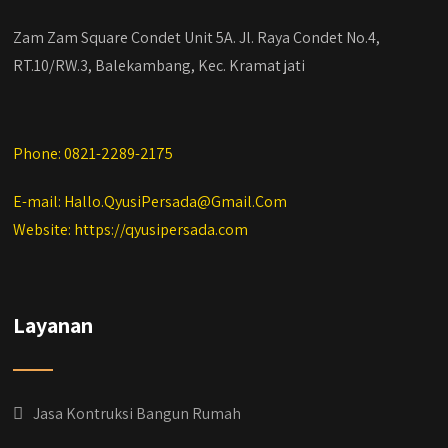
#qyusipersada
Zam Zam Square Condet Unit 5A. Jl. Raya Condet No.4,
RT.10/RW.3, Balekambang, Kec. Kramat jati
Phone: 0821-2289-2175
E-mail: Hallo.QyusiPersada@Gmail.Com
Website: https://qyusipersada.com
Layanan
Jasa Kontruksi Bangun Rumah