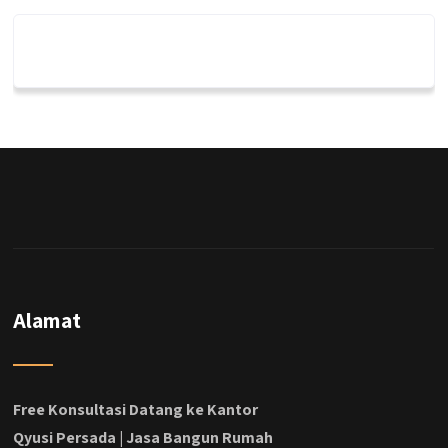
qyusipersada
@qyusipersada
3 years ago
Dalah satu hasil karya Qyusi persada,
merenovasi rumah biasa jadi rumah mewah
dengan budget 400an, kira kira gimana ya
hasilnya...
#jasabangunrumahjakarta
#jasarenovasirumahjakarta
#kontraktorjakarta #kontraktorbangunan
#kontraktorbangunanrumah
#kontraktorbangunanjakarta
#kontraktorbekasi #kontraktorinteriorjakarta
Alamat
#jasabangunrumahdepok
#jasarenovasirumahbekasi
#jasadesainrumahmurah
#jasadesainrumahjakarta
Free Konsultasi Datang ke Kantor
#kontraktorbangunanjabodetabek
Qyusi Persada | Jasa Bangun Rumah
#jasabangunrumahjabodetabek