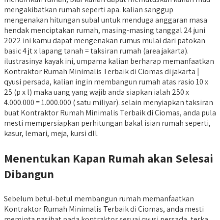
mengakibatkan rumah seperti apa. kalian sanggup
mengenakan hitungan subal untuk menduga anggaran masa
hendak menciptakan rumah, masing-masing tanggal 24 juni
2022 ini kamu dapat mengenakan rumus mulai dari patokan
basic 4 jt x lapang tanah = taksiran rumah (area jakarta).
ilustrasinya kayak ini, umpama kalian berharap memanfaatkan
Kontraktor Rumah Minimalis Terbaik di Ciomas di jakarta |
qyusi persada, kalian ingin membangun rumah atas rasio 10 x
25 (p x l) maka uang yang wajib anda siapkan ialah 250 x
4.000.000 = 1.000.000 ( satu miliyar). selain menyiapkan taksiran
buat Kontraktor Rumah Minimalis Terbaik di Ciomas, anda pula
mesti mempersiapkan perhitungan bakal isian rumah seperti,
kasur, lemari, meja, kursi dll.
Menentukan Kapan Rumah akan Selesai
Dibangun
Sebelum betul-betul membangun rumah memanfaatkan
Kontraktor Rumah Minimalis Terbaik di Ciomas, anda mesti
meminta nasihat pada kontraktor sesuai qyusi persada, terka