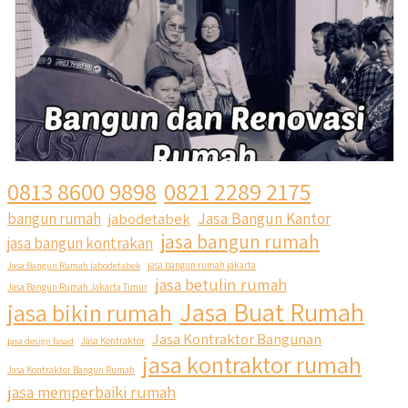
0813 8600 9898
0821 2289 2175
Jasa Bangun Kantor
bangun rumah
jabodetabek
jasa bangun rumah
jasa bangun kontrakan
Jasa Bangun Rumah jabodetabek
jasa bangun rumah jakarta
jasa betulin rumah
Jasa Bangun Rumah Jakarta Timur
Jasa Buat Rumah
jasa bikin rumah
Jasa Kontraktor Bangunan
jasa design fasad
Jasa Kontraktor
jasa kontraktor rumah
Jasa Kontraktor Bangun Rumah
jasa memperbaiki rumah