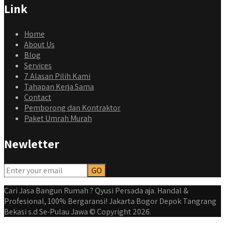
Link
Home
About Us
Blog
Services
7 Alasan Pilih Kami
Tahapan Kerja Sama
Contact
Pemborong dan Kontraktor
Paket Umrah Murah
qyusipersada
Newletter
@qyusipersada
3 years ago
Dalah satu hasil karya Qyusi persada, merenovasi rumah
biasa jadi rumah mewah dengan budget 400an, kira kira
gimana ya hasilnya...
Cari Jasa Bangun Rumah ? Qyusi Persada aja. Handal &
#jasabangunrumahjakarta #jasarenovasirumahjakarta
Profesional, 100% Bergaransi! Jakarta Bogor Depok Tangrang
#kontraktorjakarta #kontraktorbangunan
Bekasi s.d Se-Pulau Jawa © Copyright 2026.
#kontraktorbangunanrumah #kontraktorbangunanjakarta