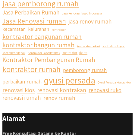
jasa pemborong rumah
qyusipersada
Jasa Perbaikan Rumah
Jasa Renovasi Fasad Indonesia
@qyusipersada
3 years ago
Jasa Renovasi rumah
jasa renov rumah
Siapa yang udah masuk List untuk Bangun dan Renovasi
kecamatan
kelurahan
kontraktor
rumah Di @qyusipersada dengan sistem Cicilan ?? 🤗
kontraktor bangunan rumah
kontraktor bangun rumah
Untuk informasi lebih lanjut terkait program cicilan ini temen
kontraktor bekasi
kontraktor bogor
temen bisa langsung klik link di bio yaa
kontraktor depok
Kontraktor Jabodetabek
kontraktor jakarta
Kontraktor Pembangunan Rumah
#jasabangunrumahjakarta #jasarenovasirumahjakarta
kontraktor rumah
pemborong rumah
#kontraktorjakarta #kontraktorbangunan
#kontraktorbangunanrumah #kontraktorbangunanjakarta
qyusi persada
perbaikan rumah
Qyusi Persada Kontraktor
#kontraktorbekasi #kontraktorinteriorjakarta
renovasi kios
renovasi kontrakan
renovasi ruko
#jasabangunrumahdepok #jasarenovasirumahbekasi
#jasadesainrumahmurah #jasadesainrumahjakarta
renovasi rumah
renov rumah
#kontraktorbangunanjabodetabek
#jasabangunrumahjabodetabek #qyusipersada
Alamat
Free Konsultasi Datang ke Kantor