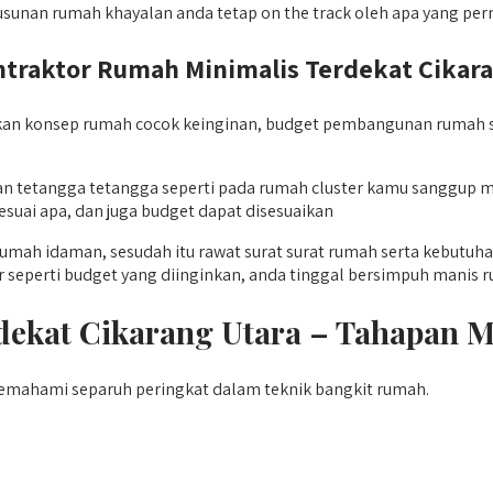
usunan rumah khayalan anda tetap on the track oleh apa yang pe
ktor Rumah Minimalis Terdekat Cikarang
an konsep rumah cocok keinginan, budget pembangunan rumah s
ngan tetangga tetangga seperti pada rumah cluster kamu sanggu
suai apa, dan juga budget dapat disesuaikan
umah idaman, sesudah itu rawat surat surat rumah serta kebutu
 seperti budget yang diinginkan, anda tinggal bersimpuh manis r
rdekat Cikarang Utara – Tahapa
mahami separuh peringkat dalam teknik bangkit rumah.