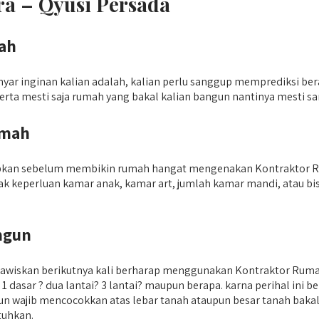
ra – Qyusi Persada
ah
yar inginan kalian adalah, kalian perlu sanggup memprediksi ber
n serta mesti saja rumah yang bakal kalian bangun nantinya mesti
umah
siapkan sebelum membikin rumah hangat mengenakan Kontraktor Ru
k keperluan kamar anak, kamar art, jumlah kamar mandi, atau bi
ngun
 cawiskan berikutnya kali berharap menggunakan Kontraktor Ruma
 dasar ? dua lantai? 3 lantai? maupun berapa. karna perihal ini
un wajib mencocokkan atas lebar tanah ataupun besar tanah bak
tuhkan.