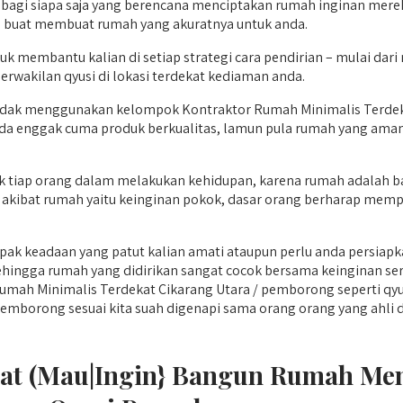
 bagi siapa saja yang berencana menciptakan rumah inginan mereka 
 buat membuat rumah yang akuratnya untuk anda.
uk membantu kalian di setiap strategi cara pendirian – mulai 
 perwakilan qyusi di lokasi terdekat kediaman anda.
ak menggunakan kelompok Kontraktor Rumah Minimalis Terdekat
ada enggak cuma produk berkualitas, lamun pula rumah yang aman
iap orang dalam melakukan kehidupan, karena rumah adalah bagia
 akibat rumah yaitu keinginan pokok, dasar orang berharap mempu
ak keadaan yang patut kalian amati ataupun perlu anda persiapkan
ehingga rumah yang didirikan sangat cocok bersama keinginan ser
ah Minimalis Terdekat Cikarang Utara / pemborong seperti qyus
rong sesuai kita suah digenapi sama orang orang yang ahli di asp
Saat (Mau|Ingin} Bangun Rumah M