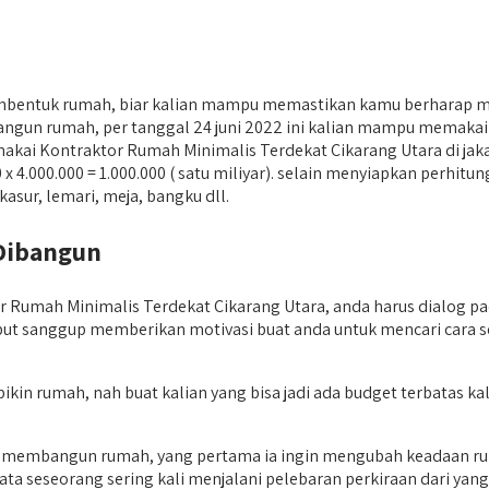
embentuk rumah, biar kalian mampu memastikan kamu berharap
un rumah, per tanggal 24 juni 2022 ini kalian mampu memakai rum
memakai Kontraktor Rumah Minimalis Terdekat Cikarang Utara di j
250 x 4.000.000 = 1.000.000 ( satu miliyar). selain menyiapkan per
asur, lemari, meja, bangku dll.
Dibangun
mah Minimalis Terdekat Cikarang Utara, anda harus dialog pada
rsebut sanggup memberikan motivasi buat anda untuk mencari cara
embikin rumah, nah buat kalian yang bisa jadi ada budget terbat
uk membangun rumah, yang pertama ia ingin mengubah keadaan 
ta seseorang sering kali menjalani pelebaran perkiraan dari yang