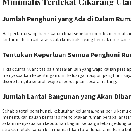
Minimalis Terdekat Cikarang Uta
Jumlah Penghuni yang Ada di Dalam Rum
Hal pertama yang harus kalian lihat sebelum membikin rumah an
lantaran itu terkait atas skala konstruksi yang hendak didirika
Tentukan Keperluan Semua Penghuni R
Tidak cuma Kuantitas bait masalah lain yang wajib kalian per
menyesuaikan kepentingan unit keluarga maupun penghuni. kaya
disore hari, itu seluruh wajib di persiapkan secara matang.
Jumlah Lantai Bangunan yang Akan Diba
Sehabis total penghungi, kebutuhan keluarga, yang perlu kamu
menentukan kalian berharap menciptakan rumah berapa lantai? 1
selain menyesuaikan kebutuhan bagian keluarga lebar gedung p
struktur letak, kalian bisa memastikan total lunas yang kamu bu