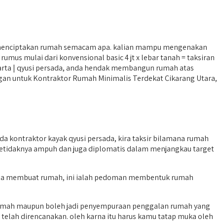
 menciptakan rumah semacam apa. kalian mampu mengenakan
us mulai dari konvensional basic 4 jt x lebar tanah = taksiran
akarta | qyusi persada, anda hendak membangun rumah atas
hitungan untuk Kontraktor Rumah Minimalis Terdekat Cikarang Utara,
 kontraktor kayak qyusi persada, kira taksir bilamana rumah
 setidaknya ampuh dan juga diplomatis dalam menjangkau target
as kala membuat rumah, ini ialah pedoman membentuk rumah
rumah maupun boleh jadi penyempuraan penggalan rumah yang
 telah direncanakan. oleh karna itu harus kamu tatap muka oleh