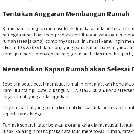
Tentukan Anggaran Membangun Rumah
Kamu patut sanggup memasok taksiran kala anda berharap m
hitungan subal buat memprediksi perhitungan kala ingin membang
rumah (area jakarta). contohnya sesuai ini, misal kamu ingin 
ukuran 10 x 25 (p x l) lalu uang yang patut kalian siapkan yaitu 
kamu pun harus menyiapkan anggaran buat isian rumah seperti, k
Menentukan Kapan Rumah akan Selesai 
Sebelum betul-betul membuat rumah memanfaatkan Kontraktor Ru
kamu itu mampu cutel dibangun, 1, 2, atau 3 bulan. kondisi te
ingat rumah yang anda inginkan.
itu yaitu hal hal yang patut dicermati ketika anda berharap m
seperti sama budget.
Tampak separuh latar belakang orang kala dia menyudahi unt
rusak. kala ingin menciptakan ataupun merenovasi rumah, rata-ra