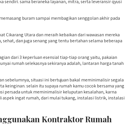
sendiri. sama beraneka layanan, mitra, serta leveransir qyusi
dari memasang buram sampai membagikan senggolan akhir pada
 Cikarang Utara dan meraih kebaikan dari wawasan mereka
, sehat, dan juga senang yang tentu bertahan selama beberapa
n dari 3 keperluan esensial tiap-tiap orang yaitu, pakaian
nyai rumah selekasnya sekiranya adalah, lantaran harga tanah
 sebelumnya, situasi ini bertujuan bakal meminimalisir segala
ta keinginan. selain itu supaya rumah kamu cocok bersama yang
i persada untuk meminimalisir keluputan kesalahan, karna
ek ingat rumah, dari mulai tukang, instalasi listrik, instalasi
enggunakan Kontraktor Rumah