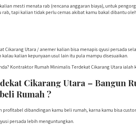
lian mesti menata rab (rencana anggaran biaya), untuk pengorga
b, tapi kalian tidak perlu cemas akibat kamu bakal dibantu ole
t Cikarang Utara / anemer kalian bisa menapis qyusi persada s
 kalau kalian kepunyaan usul lain itu pula mampu disesuaikan.
a? Kontraktor Rumah Minimalis Terdekat Cikarang Utara ialah k
dekat Cikarang Utara – Bangun R
beli Rumah ?
 profitabel dibandingan kamu beli rumah, karna kamu bisa custo
qyusi persada lebih menguntungkan.