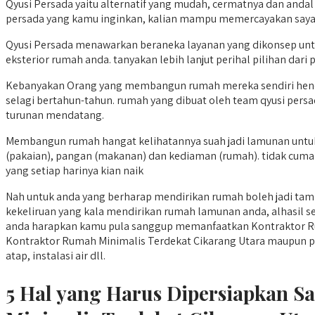
Qyusi Persada yaitu alternatif yang mudah, cermatnya dan andal
persada yang kamu inginkan, kalian mampu memercayakan saya
Qyusi Persada menawarkan beraneka layanan yang dikonsep unt
eksterior rumah anda. tanyakan lebih lanjut perihal pilihan dari
Kebanyakan Orang yang membangun rumah mereka sendiri hend
selagi bertahun-tahun. rumah yang dibuat oleh team qyusi pers
turunan mendatang.
Membangun rumah hangat kelihatannya suah jadi lamunan untuk t
(pakaian), pangan (makanan) dan kediaman (rumah). tidak cuma
yang setiap harinya kian naik
Nah untuk anda yang berharap mendirikan rumah boleh jadi tamp
kekeliruan yang kala mendirikan rumah lamunan anda, alhasil s
anda harapkan kamu pula sanggup memanfaatkan Kontraktor Rum
Kontraktor Rumah Minimalis Terdekat Cikarang Utara maupun pembo
atap, instalasi air dll.
5 Hal yang Harus Dipersiapkan 