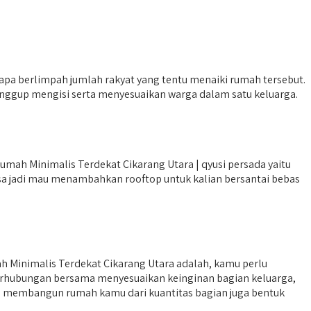
apa berlimpah jumlah rakyat yang tentu menaiki rumah tersebut.
 sanggup mengisi serta menyesuaikan warga dalam satu keluarga.
mah Minimalis Terdekat Cikarang Utara | qyusi persada yaitu
sa jadi mau menambahkan rooftop untuk kalian bersantai bebas
h Minimalis Terdekat Cikarang Utara adalah, kamu perlu
 berhubungan bersama menyesuaikan keinginan bagian keluarga,
al membangun rumah kamu dari kuantitas bagian juga bentuk