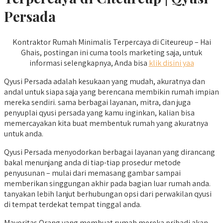
Persada
Kontraktor Rumah Minimalis Terpercaya di Citeureup – Hai
Ghais, postingan ini cuma tools marketing saja, untuk
informasi selengkapnya, Anda bisa
klik disini yaa
Qyusi Persada adalah kesukaan yang mudah, akuratnya dan
andal untuk siapa saja yang berencana membikin rumah impian
mereka sendiri. sama berbagai layanan, mitra, dan juga
penyuplai qyusi persada yang kamu inginkan, kalian bisa
memercayakan kita buat membentuk rumah yang akuratnya
untuk anda.
Qyusi Persada menyodorkan berbagai layanan yang dirancang
bakal menunjang anda di tiap-tiap prosedur metode
penyusunan – mulai dari memasang gambar sampai
memberikan singgungan akhir pada bagian luar rumah anda.
tanyakan lebih lanjut berhubungan opsi dari perwakilan qyusi
di tempat terdekat tempat tinggal anda.
Mayoritas Orang yang membuat rumah mereka pribadi akan