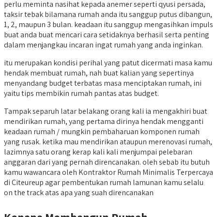
perlu meminta nasihat kepada anemer seperti qyusi persada,
taksir tebak bilamana rumah anda itu sanggup putus dibangun,
1, 2, maupun 3 bulan. keadaan itu sanggup mengasihkan impuls
buat anda buat mencari cara setidaknya berhasil serta penting
dalam menjangkau incaran ingat rumah yang anda inginkan.
itu merupakan kondisi perihal yang patut dicermati masa kamu
hendak membuat rumah, nah buat kalian yang sepertinya
menyandang budget terbatas masa menciptakan rumah, ini
yaitu tips membikin rumah pantas atas budget.
Tampak separuh latar belakang orang kali ia mengakhiri buat
mendirikan rumah, yang pertama dirinya hendak mengganti
keadaan rumah / mungkin pembaharuan komponen rumah
yang rusak. ketika mau mendirikan ataupun merenovasi rumah,
lazimnya satu orang kerap kali kali menjumpai pelebaran
anggaran dari yang pernah direncanakan. oleh sebab itu butuh
kamu wawancara oleh Kontraktor Rumah Minimalis Terpercaya
di Citeureup agar pembentukan rumah lamunan kamu selalu
on the track atas apa yang suah direncanakan
Kenapa Membangun Rumah