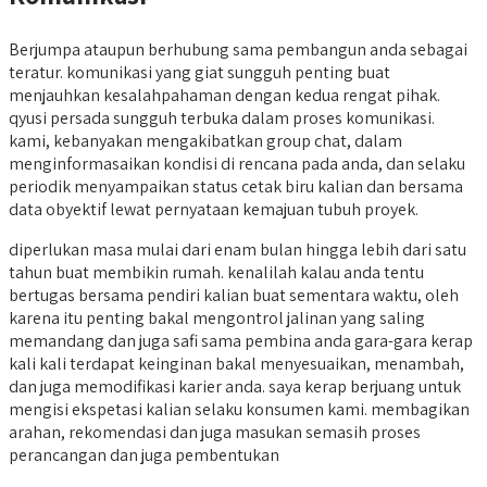
Berjumpa ataupun berhubung sama pembangun anda sebagai
teratur. komunikasi yang giat sungguh penting buat
menjauhkan kesalahpahaman dengan kedua rengat pihak.
qyusi persada sungguh terbuka dalam proses komunikasi.
kami, kebanyakan mengakibatkan group chat, dalam
menginformasaikan kondisi di rencana pada anda, dan selaku
periodik menyampaikan status cetak biru kalian dan bersama
data obyektif lewat pernyataan kemajuan tubuh proyek.
diperlukan masa mulai dari enam bulan hingga lebih dari satu
tahun buat membikin rumah. kenalilah kalau anda tentu
bertugas bersama pendiri kalian buat sementara waktu, oleh
karena itu penting bakal mengontrol jalinan yang saling
memandang dan juga safi sama pembina anda gara-gara kerap
kali kali terdapat keinginan bakal menyesuaikan, menambah,
dan juga memodifikasi karier anda. saya kerap berjuang untuk
mengisi ekspetasi kalian selaku konsumen kami. membagikan
arahan, rekomendasi dan juga masukan semasih proses
perancangan dan juga pembentukan