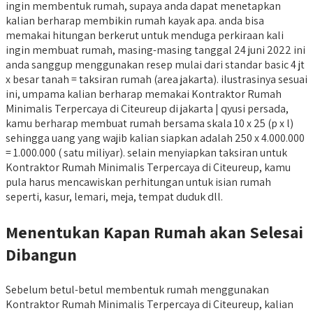
ingin membentuk rumah, supaya anda dapat menetapkan
kalian berharap membikin rumah kayak apa. anda bisa
memakai hitungan berkerut untuk menduga perkiraan kali
ingin membuat rumah, masing-masing tanggal 24 juni 2022 ini
anda sanggup menggunakan resep mulai dari standar basic 4 jt
x besar tanah = taksiran rumah (area jakarta). ilustrasinya sesuai
ini, umpama kalian berharap memakai Kontraktor Rumah
Minimalis Terpercaya di Citeureup di jakarta | qyusi persada,
kamu berharap membuat rumah bersama skala 10 x 25 (p x l)
sehingga uang yang wajib kalian siapkan adalah 250 x 4.000.000
= 1.000.000 ( satu miliyar). selain menyiapkan taksiran untuk
Kontraktor Rumah Minimalis Terpercaya di Citeureup, kamu
pula harus mencawiskan perhitungan untuk isian rumah
seperti, kasur, lemari, meja, tempat duduk dll.
Menentukan Kapan Rumah akan Selesai
Dibangun
Sebelum betul-betul membentuk rumah menggunakan
Kontraktor Rumah Minimalis Terpercaya di Citeureup, kalian