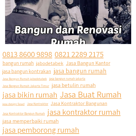
0813 8600 9898
0821 2289 2175
Jasa Bangun Kantor
bangun rumah
jabodetabek
jasa bangun rumah
jasa bangun kontrakan
Jasa Bangun Rumah jabodetabek
jasa bangun rumah jakarta
jasa betulin rumah
Jasa Bangun Rumah Jakarta Timur
Jasa Buat Rumah
jasa bikin rumah
Jasa Kontraktor Bangunan
jasa design fasad
Jasa Kontraktor
jasa kontraktor rumah
Jasa Kontraktor Bangun Rumah
jasa memperbaiki rumah
jasa pemborong rumah