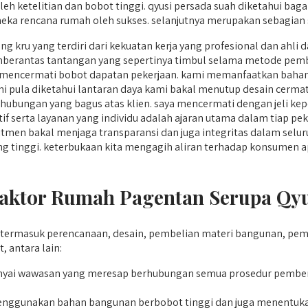
 ketelitian dan bobot tinggi. qyusi persada suah diketahui bagai 
eka rencana rumah oleh sukses. selanjutnya merupakan sebagian s
 kru yang terdiri dari kekuatan kerja yang profesional dan ahli
mberantas tantangan yang sepertinya timbul selama metode pem
mencermati bobot dapatan pekerjaan. kami memanfaatkan bahan 
kami pula diketahui lantaran daya kami bakal menutup desain cerma
bungan yang bagus atas klien. saya mencermati dengan jeli kepe
tif serta layanan yang individu adalah ajaran utama dalam tiap pe
tmen bakal menjaga transparansi dan juga integritas dalam selu
 yang tinggi. keterbukaan kita mengagih aliran terhadap konsume
ktor Rumah Pagentan Serupa Qyu
rmasuk perencanaan, desain, pembelian materi bangunan, peme
 antara lain:
ai wawasan yang meresap berhubungan semua prosedur pemben
ggunakan bahan bangunan berbobot tinggi dan juga menentukan 