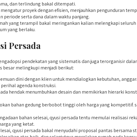
ma, dan terlindung bakal ditempati.
 mengatur proyek dengan efisien, menjauhkan pengunduran tempo
 periode serta dana dalam waktu panjang.
ah yang terampil bakal meringankan kalian melengkapi seluruh pe
um yang berlaku.
si Persada
adopsi pendekatan yang sistematis dan juga terorganisir dalam t
 besar melingkupi menjadi berikut:
emuan dini dengan klien untuk mendialogkan kebutuhan, anggaran
perihal agenda konstruksi.
rsada hendak menumbuhkan desain dan memikirkan hierarki konstr
an bahan gedung berbobot tinggi oleh harga yang kompetitif. sa
adaan bahan selesai, qyusi persada tentu memulai realisasi rekay
arga yang ketat.
elesai, qyusi persada bakal menyudahi proposal pantas bersama 
selesaikan atas baik, dan selanjutnya merelakan rumah pada ko