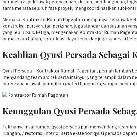
beraneka aspek kayak perencanaan, desain, pembangunan, logi
sama menata seluruh fase proyek, mengkoordinasikan subkontrak
Memakai Kontraktor Rumah Pagentan mempunyai sebanyak kebaik
konstruksi, persyaratan perizinan, juga standar dan susunan ya
yang lebih baik. ketiga, mengenakan Kontraktor Rumah Pagentan
pemasokan bahan, koordinasi daya kerja, dan juga supervisi belel
Keahlian Qyusi Persada Sebagai
Qyusi Persada – Kontraktor Rumah Pagentan, pernah lamban ber
menyandang team arsitek serta insinyur yang terampil dalam m
perencanaan awal, pemilihan materi bangunan, sampai penerapa
Keunggulan Qyusi Persada Sebag
Tak hanya insaf rumah, qyusi persada pun menyandang keahli
ruangan, / restorasi interior serta eksterior. qyusi persada da