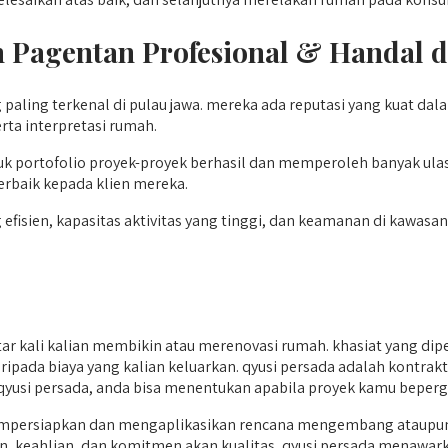
h Pagentan
Profesional & Handal d
 paling terkenal di pulau jawa. mereka ada reputasi yang kuat d
rta interpretasi rumah.
portofolio proyek-proyek berhasil dan memperoleh banyak ulasa
erbaik kepada klien mereka.
ien, kapasitas aktivitas yang tinggi, dan keamanan di kawasan ke
r kali kalian membikin atau merenovasi rumah. khasiat yang dip
aripada biaya yang kalian keluarkan. qyusi persada adalah kontra
n qyusi persada, anda bisa menentukan apabila proyek kamu beperg
mpersiapkan dan mengaplikasikan rencana mengembang ataupun 
an, keahlian, dan komitmen akan kualitas, qyusi persada menawa