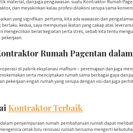
stik material, dan juga pengawasan. suatu Kontraktor Rumah Pa
tor, dan meyakinkan kalau profesi dilakoni serupa sama konvens
an yang signifikan. pertama, kita ada wawasan dan pengalaman 
ng berlaku. kedua, saya mempunyai ikatan yang cakap atas levera
 mengecilkan berat kegiatan serta stres, sebab kita tentu meng
 pekerjaan.
 Kontraktor Rumah Pagentan dala
operasi di pabrik eksplanasi mafhum – peremajaan dan juga men
enskemakan serta menciptakan rumah sama berbagai gaya dan jug
n pekerjaan engah rumah yang serupa dengan visi dan juga perhi
ai
Kontraktor Terbaik
an dalam penyempuraan rumah. pembaharuan rumah dapat melibat
pat mengelola cetak biru renovasi rumah bersama mengerti kebutuh