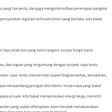
 yang tak perlu, dan juga mengintensifkan penerapan pangkal
rsyaratan regulasi serta perizinan yang berlaku. kita bakal
iap cetak biru yang kami tangani. proses fungsi kami
, dan tujuan yang tergantung dengan proyek. saya tentu
uksi. saya tentu mencermati aspek fungsionalitas, keindahan,
ya menyandang jaringan distributor terpercaya yang bakal
asa proyek. kita bakal menyerasikan energi kerja, meneliti
standar yang sudah ditetapkan. kami hendak melaksanakan
nsumen bersama kepuasan yang maksimal.