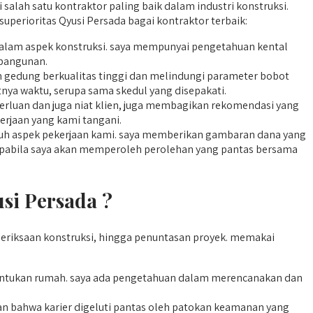
salah satu kontraktor paling baik dalam industri konstruksi.
uperioritas Qyusi Persada bagai kontraktor terbaik:
 dalam aspek konstruksi. saya mempunyai pengetahuan kental
bangunan.
gedung berkualitas tinggi dan melindungi parameter bobot
tnya waktu, serupa sama skedul yang disepakati.
rluan dan juga niat klien, juga membagikan rekomendasi yang
kerjaan yang kami tangani.
ruh aspek pekerjaan kami. saya memberikan gambaran dana yang
n apabila saya akan memperoleh perolehan yang pantas bersama
si Persada ?
riksaan konstruksi, hingga penuntasan proyek. memakai
tukan rumah. saya ada pengetahuan dalam merencanakan dan
bahwa karier digeluti pantas oleh patokan keamanan yang