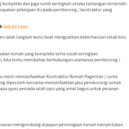
mpleks dan juga rumit seringkali selaku tantangan tersendiri
ayakan pekerjaan itu pada pemborong / kontraktor yang
ik
link ini yaaa
 ialah langkah kunci buat menguatkan keberhasilan cetak biru
ukan rumah yang kompleks serta susah seringkali
 ini, kita tentu membahas berhubungan utamanya pemborong /
ku mesti memanfaatkan Kontraktor Rumah Pagentan / cuma
 yang diperoleh bersama memanfaatkan jasa pemborong rumah
pa qyusi persada ialah opsi yang amat bagus untuk pesanan
 pesanan mengembang ataupun peremajaan rumah menyertakan