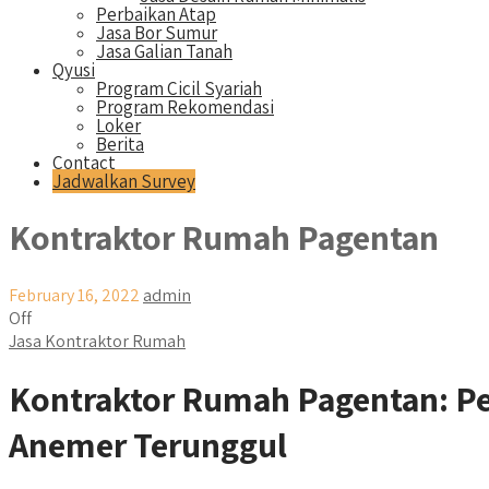
Perbaikan Atap
Jasa Bor Sumur
Jasa Galian Tanah
Qyusi
Program Cicil Syariah
Program Rekomendasi
Loker
Berita
Contact
Jadwalkan Survey
Kontraktor Rumah Pagentan
February 16, 2022
admin
Off
Jasa Kontraktor Rumah
Kontraktor Rumah Pagentan: P
Anemer Terunggul