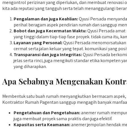
mengontrol perizinan yang diperlukan, dan membuat renovasi oleh
kita ada reputasi yang tangguh serta telah menanggulangi beran
Pengalaman dan juga Keahlian:
Qyusi Persada menyandang
perihal beragam aspek pendirian rumah dan sanggup me
Bobot dan juga Kecermatan Waktu:
Qyusi Persada amat 
yang tinggi dalam tiap-tiap fase proyek. tidak cuma itu, 
Layanan yang Personal:
Qyusi Persada menomorsatukan hu
cermat serta jalan keluar yang tepat. komunikasi yang posi
Transparansi dan juga Integritas:
Qyusi Persada berkomi
jelas serta rinci, juga mengikuti standar etika kompeten
yang diharapkan.
Apa Sebabnya Mengenakan Kontra
Membentuk satu buah rumah menyangkutkan bermacam aspek, te
Kontraktor Rumah Pagentan sanggup mengagih banyak manfaat,
Pengetahuan dan Pengetahuan:
anemer rumah mempuny
juga membuat proyek sama praktis dan juga efektif.
Kapasitas serta Keamanan:
anemer jempolan hendak men