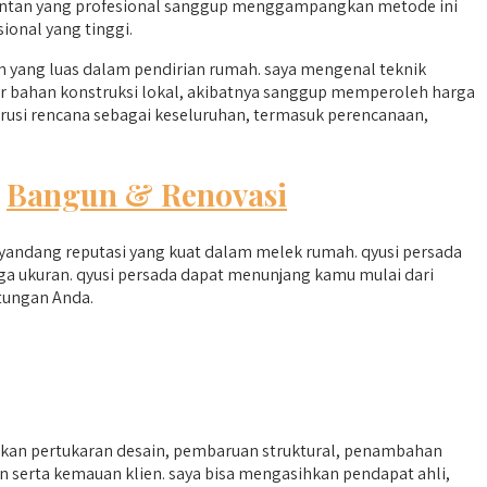
gentan yang profesional sanggup menggampangkan metode ini
ional yang tinggi.
yang luas dalam pendirian rumah. saya mengenal teknik
nsir bahan konstruksi lokal, akibatnya sanggup memperoleh harga
urusi rencana sebagai keseluruhan, termasuk perencanaan,
m
Bangun & Renovasi
yandang reputasi yang kuat dalam melek rumah. qyusi persada
a ukuran. qyusi persada dapat menunjang kamu mulai dari
tungan Anda.
kan pertukaran desain, pembaruan struktural, penambahan
an serta kemauan klien. saya bisa mengasihkan pendapat ahli,