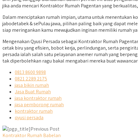
jika anda mencari Kontraktor Rumah Pagentan yang berkualitas,
Dalam menciptakan rumah impian, utama untuk menentukan kontr
jabodetabek & sePulau jawa, pilihan paling baik yang dapat mele
siap meringankan kamu mewujudkan inginan memiliki rumah yan
Mengenakan Qyusi Persada sebagai Kontraktor Rumah Pagentan
cetak biru yang efisien, bobot kerja, perlindungan, serta pengi
persada ialah salah satu pelayanan anemer rumah yang berpeng
tak diperbolehkan ragu bakal mengabari mereka buat wawancar
0813 8600 9898
0821 2289 2175
jasa bikin rumah
Jasa Buat Rumah
jasa kontraktor rumah
jasa pemborong rumah
kontraktor rumah
qyusi persada
Previous Post
Kontraktor Rumah Babelan