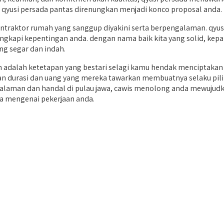
 qyusi persada pantas direnungkan menjadi konco proposal anda.
aktor rumah yang sanggup diyakini serta berpengalaman. qyusi 
ngkapi kepentingan anda. dengan nama baik kita yang solid, kepan
g segar dan indah.
 adalah ketetapan yang bestari selagi kamu hendak menciptaka
ritan durasi dan uang yang mereka tawarkan membuatnya selaku pil
alaman dan handal di pulau jawa, cawis menolong anda mewujudk
a mengenai pekerjaan anda.