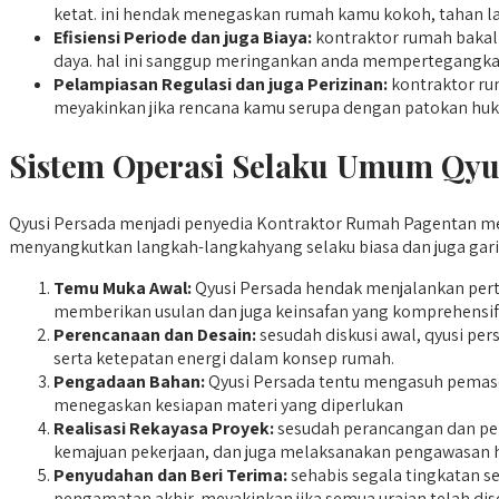
ketat. ini hendak menegaskan rumah kamu kokoh, tahan la
Efisiensi Periode dan juga Biaya:
kontraktor rumah bakal
daya. hal ini sanggup meringankan anda mempertegangkan
Pelampiasan Regulasi dan juga Perizinan:
kontraktor rum
meyakinkan jika rencana kamu serupa dengan patokan huk
Sistem Operasi Selaku Umum Qyu
Qyusi Persada menjadi penyedia Kontraktor Rumah Pagentan meng
menyangkutkan langkah-langkahyang selaku biasa dan juga garis
Temu Muka Awal:
Qyusi Persada hendak menjalankan pert
memberikan usulan dan juga keinsafan yang komprehensif 
Perencanaan dan Desain:
sesudah diskusi awal, qyusi pe
serta ketepatan energi dalam konsep rumah.
Pengadaan Bahan:
Qyusi Persada tentu mengasuh pemasok
menegaskan kesiapan materi yang diperlukan
Realisasi Rekayasa Proyek:
sesudah perancangan dan peng
kemajuan pekerjaan, dan juga melaksanakan pengawasan h
Penyudahan dan Beri Terima:
sehabis segala tingkatan s
pengamatan akhir, meyakinkan jika semua uraian telah di