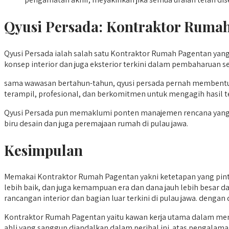
Qyusi Persada:
Kontraktor Ruma
Qyusi Persada ialah salah satu Kontraktor Rumah Pagentan yang
konsep interior dan juga eksterior terkini dalam pembaharuan se
sama wawasan bertahun-tahun, qyusi persada pernah membentuk 
terampil, profesional, dan berkomitmen untuk mengagih hasil t
Qyusi Persada pun memaklumi ponten manajemen rencana yang efis
biru desain dan juga peremajaan rumah di pulau jawa.
Kesimpulan
Memakai Kontraktor Rumah Pagentan yakni ketetapan yang pinta
lebih baik, dan juga kemampuan era dan dana jauh lebih besar d
rancangan interior dan bagian luar terkini di pulau jawa. denga
Kontraktor Rumah Pagentan yaitu kawan kerja utama dalam me
ahli yang sanggup diandalkan dalam perihal ini. atas pengalam