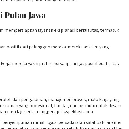
i Pulau Jawa
alam mempersiapkan layanan eksplanasi berkualitas, termasuk
n positif dari pelanggan mereka. mereka ada tim yang
rja. mereka yakni preferensi yang sangat positif buat cetak
eroleh dari pengalaman, manajemen proyek, mutu kerja yang
ktor rumah yang profesional, handal, dan bermutu untuk desain
ian oleh laju serta menggenapi ekspektasi anda.
penyempuraan rumah. qyusi persada ialah salah satu anemer
rkan pemecahan yang serupa sama kebutuhan dan harapan klien.