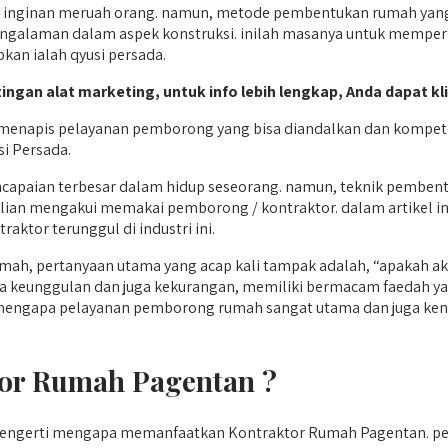
 inginan meruah orang. namun, metode pembentukan rumah yang ko
galaman dalam aspek konstruksi. inilah masanya untuk memperc
kan ialah qyusi persada.
ingan alat marketing, untuk info lebih lengkap, Anda dapat kl
enapis pelayanan pemborong yang bisa diandalkan dan kompeten
si Persada.
capaian terbesar dalam hidup seseorang. namun, teknik pembent
 kalian mengakui memakai pemborong / kontraktor. dalam artikel
aktor terunggul di industri ini.
h, pertanyaan utama yang acap kali tampak adalah, “apakah a
 ada keunggulan dan juga kekurangan, memiliki bermacam faedah
n mengapa pelayanan pemborong rumah sangat utama dan juga kena
or Rumah Pagentan ?
k mengerti mengapa memanfaatkan Kontraktor Rumah Pagentan.