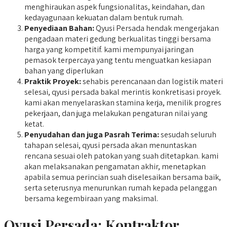
menghiraukan aspek fungsionalitas, keindahan, dan
kedayagunaan kekuatan dalam bentuk rumah.
Penyediaan Bahan:
Qyusi Persada hendak mengerjakan
pengadaan materi gedung berkualitas tinggi bersama
harga yang kompetitif. kami mempunyai jaringan
pemasok terpercaya yang tentu menguatkan kesiapan
bahan yang diperlukan
Praktik Proyek:
sehabis perencanaan dan logistik materi
selesai, qyusi persada bakal merintis konkretisasi proyek.
kami akan menyelaraskan stamina kerja, menilik progres
pekerjaan, dan juga melakukan pengaturan nilai yang
ketat.
Penyudahan dan juga Pasrah Terima:
sesudah seluruh
tahapan selesai, qyusi persada akan menuntaskan
rencana sesuai oleh patokan yang suah ditetapkan. kami
akan melaksanakan pengamatan akhir, menetapkan
apabila semua perincian suah diselesaikan bersama baik,
serta seterusnya menurunkan rumah kepada pelanggan
bersama kegembiraan yang maksimal.
Qyusi Persada:
Kontraktor