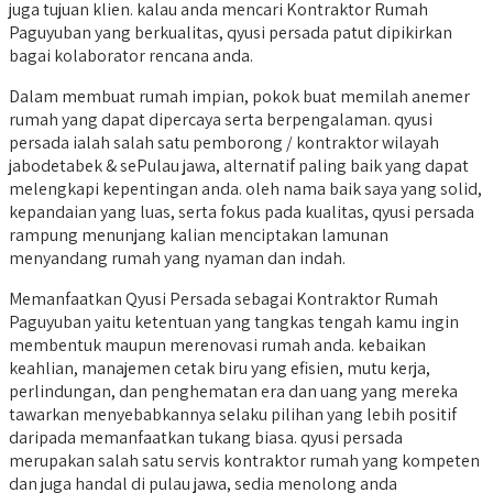
juga tujuan klien. kalau anda mencari Kontraktor Rumah
Paguyuban yang berkualitas, qyusi persada patut dipikirkan
bagai kolaborator rencana anda.
Dalam membuat rumah impian, pokok buat memilah anemer
rumah yang dapat dipercaya serta berpengalaman. qyusi
persada ialah salah satu pemborong / kontraktor wilayah
jabodetabek & sePulau jawa, alternatif paling baik yang dapat
melengkapi kepentingan anda. oleh nama baik saya yang solid,
kepandaian yang luas, serta fokus pada kualitas, qyusi persada
rampung menunjang kalian menciptakan lamunan
menyandang rumah yang nyaman dan indah.
Memanfaatkan Qyusi Persada sebagai Kontraktor Rumah
Paguyuban yaitu ketentuan yang tangkas tengah kamu ingin
membentuk maupun merenovasi rumah anda. kebaikan
keahlian, manajemen cetak biru yang efisien, mutu kerja,
perlindungan, dan penghematan era dan uang yang mereka
tawarkan menyebabkannya selaku pilihan yang lebih positif
daripada memanfaatkan tukang biasa. qyusi persada
merupakan salah satu servis kontraktor rumah yang kompeten
dan juga handal di pulau jawa, sedia menolong anda