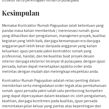
struktur serta peremajaan rumah di pulau jawa.
Kesimpulan
Memakai Kontraktor Rumah Paguyuban ialah ketentuan yang
pandai masa kalian membentuk / merenovasi rumah. guna
yang dihasilkan dari pengalaman, manajemen proyek, kualitas
kegiatan yang lebih baik, dan juga kemampuan era dan juga
anggaran jauh lebih besar daripada anggaran yang kalian
keluarkan. qyusi persada yakni kontraktor rumah yang
profesional, handal, dan berkualitas buat proyek desain
interior dan juga eksterior teranyar di pulau jawa. dengan qyusi
persada, kalian dapat menetapkan apabila order anda
melintas dengan mudah dan melengkapi ekspektasi anda.
Kontraktor Rumah Paguyuban adalah relasi penting dalam
memikirkan serta mengadakan order tegak atau pembaharuan
rumah. qyusi persada yakni salah satu pemborong kompeten
yang dapat dipercayakan dalam keadaan ini. oleh pengalaman,
keahlian, dan juga komitmen pada kualitas, qyusi persada
memintakan jalan keluar yang pantas atas kepentingan dan