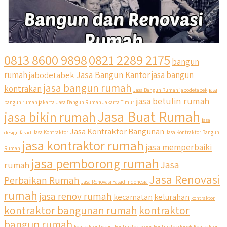
0813 8600 9898
0821 2289 2175
bangun
Jasa Bangun Kantor
rumah
jabodetabek
jasa bangun
jasa bangun rumah
kontrakan
Jasa Bangun Rumah jabodetabek
jasa
jasa betulin rumah
bangun rumah jakarta
Jasa Bangun Rumah Jakarta Timur
Jasa Buat Rumah
jasa bikin rumah
jasa
Jasa Kontraktor Bangunan
design fasad
Jasa Kontraktor
Jasa Kontraktor Bangun
jasa kontraktor rumah
jasa memperbaiki
Rumah
jasa pemborong rumah
Jasa
rumah
Jasa Renovasi
Perbaikan Rumah
Jasa Renovasi Fasad Indonesia
rumah
jasa renov rumah
kecamatan
kelurahan
kontraktor
qyusipersada
kontraktor bangunan rumah
kontraktor
@qyusipersada
3 years ago
bangun rumah
Siapa yang udah masuk List untuk Bangun dan Renovasi
kontraktor bekasi
kontraktor bogor
kontraktor depok
Kontraktor