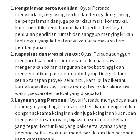
Pengalaman serta Keahlian:
Qyusi Persada
menyandang regu yang terdiri dari tenaga fungsi yang
berpengalaman dan juga pakar dalam sisi konstruksi.
kami memiliki pemahaman karib perihal berbagai
penilaian pendirian rumah dan sanggup menyingkirkan
tantangan yang kelihatannya keluar semasa sistem
pembangunan.
Kapasitas dan Presisi Waktu:
Qyusi Persada sungguh
mengacuhkan bobot perolehan pekerjaan. saya
mengenakan bahan bangunan berbobot tinggi dan
mengendalikan parameter bobot yang tinggi dalam
setiap tahapan proyek. selain itu, kami pula diketahui
karna kapasitas saya untuk mengatasi order akuratnya
waktu, sesuai oleh jadwal yang disepakati.
Layanan yang Personal:
Qyusi Persada mengedepankan
hubungan yang bagus bersama klien. kami mengacuhkan
dengan seksama keinginan dan juga keinginan klien, dan
mengasihkan saran yang bijaksana serta jalan keluar
yang tepat. komunikasi yang baik serta layanan yang
personal yaitu keyakinan mendasar dalam tiap pesanan
yang kami tangani.