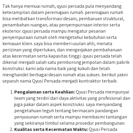
Tak hanya memuai rumah, qyusi persada pula menyandang
keterampilan dalam peremajaan rumah. peremajaan rumah
bisa melibatkan transformasi desain, pembaruan struktural,
penambahan ruangan, atau penyempurnaan interior serta
eksterior. qyusi persada mampu mengatur pesanan
penyempuraan rumah oleh mengetahui kebutuhan serta
kemauan klien. saya bisa memberi usulan ahli, menata
perizinan yang diperlukan, dan mengerjakan pembaharuan
atas kecermatan serta kapasitas tinggi. qyusi persada telah
dikenal menjadi salah satu pemborong jempolan dalam pabrik
konstruksi. kami ada nama baik yang kukuh dan telah
menghandel berbagai desain rumah atas sukses. berikut yakni
separuh nama Qyusi Persada menjadi kontraktor terbaik:
Pengalaman serta Keahlian:
Qyusi Persada mempunyai
team yang terdiri dari daya aktivitas yang profesional dan
juga pakar dalam aspek konstruksi. saya menyandang
pengetahuan teguh tentang bermacam pandangan
penyusunan rumah serta mampu membasmi tantangan
yang sekiranya timbul selama prosedur pembangunan.
Kualitas serta Kecermatan Waktu:
Qyusi Persada