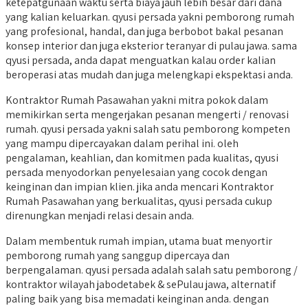
ketepatgunaan waktu serta biaya jauh lebih besar dari dana
yang kalian keluarkan. qyusi persada yakni pemborong rumah
yang profesional, handal, dan juga berbobot bakal pesanan
konsep interior dan juga eksterior teranyar di pulau jawa. sama
qyusi persada, anda dapat menguatkan kalau order kalian
beroperasi atas mudah dan juga melengkapi ekspektasi anda.
Kontraktor Rumah Pasawahan yakni mitra pokok dalam
memikirkan serta mengerjakan pesanan mengerti / renovasi
rumah. qyusi persada yakni salah satu pemborong kompeten
yang mampu dipercayakan dalam perihal ini. oleh
pengalaman, keahlian, dan komitmen pada kualitas, qyusi
persada menyodorkan penyelesaian yang cocok dengan
keinginan dan impian klien. jika anda mencari Kontraktor
Rumah Pasawahan yang berkualitas, qyusi persada cukup
direnungkan menjadi relasi desain anda.
Dalam membentuk rumah impian, utama buat menyortir
pemborong rumah yang sanggup dipercaya dan
berpengalaman. qyusi persada adalah salah satu pemborong /
kontraktor wilayah jabodetabek & sePulau jawa, alternatif
paling baik yang bisa memadati keinginan anda. dengan