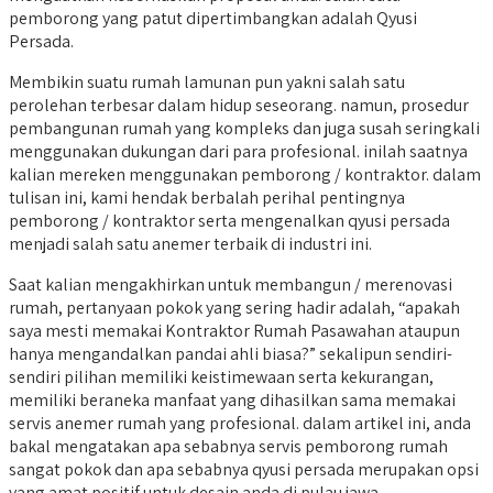
pemborong yang patut dipertimbangkan adalah Qyusi
Persada.
Membikin suatu rumah lamunan pun yakni salah satu
perolehan terbesar dalam hidup seseorang. namun, prosedur
pembangunan rumah yang kompleks dan juga susah seringkali
menggunakan dukungan dari para profesional. inilah saatnya
kalian mereken menggunakan pemborong / kontraktor. dalam
tulisan ini, kami hendak berbalah perihal pentingnya
pemborong / kontraktor serta mengenalkan qyusi persada
menjadi salah satu anemer terbaik di industri ini.
Saat kalian mengakhirkan untuk membangun / merenovasi
rumah, pertanyaan pokok yang sering hadir adalah, “apakah
saya mesti memakai Kontraktor Rumah Pasawahan ataupun
hanya mengandalkan pandai ahli biasa?” sekalipun sendiri-
sendiri pilihan memiliki keistimewaan serta kekurangan,
memiliki beraneka manfaat yang dihasilkan sama memakai
servis anemer rumah yang profesional. dalam artikel ini, anda
bakal mengatakan apa sebabnya servis pemborong rumah
sangat pokok dan apa sebabnya qyusi persada merupakan opsi
yang amat positif untuk desain anda di pulau jawa.