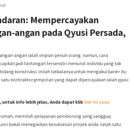
umah
ndaran: Mempercayakan
n-angan pada Qyusi Persada,
ngan-angan ialah impian penuh orang. namun, cara
pkali jadi tantangan tersendiri menurut individu yang tak
ang konstruksi. inilah tatkalanya untuk mengakui karier itu
 satu kontraktor jempolan yang dapat dipercayakan ialah qyusi
 untuk info lebih jelas, Anda dapat klik
link ini yaaa
 rumah, memilah pelayanan pemborong yang sanggup
unci bakal menegaskan kesuksesan proyek anda. salah satu