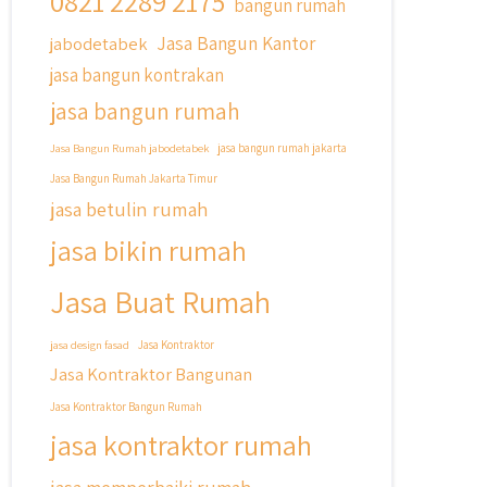
0821 2289 2175
bangun rumah
Cicilan ?? 🤗
Jasa Bangun Kantor
jabodetabek
Untuk informasi lebih lanjut terkait
jasa bangun kontrakan
program cicilan ini temen temen bisa
langsung klik link di bio yaa
jasa bangun rumah
#jasabangunrumahjakarta
Jasa Bangun Rumah jabodetabek
jasa bangun rumah jakarta
#jasarenovasirumahjakarta
Jasa Bangun Rumah Jakarta Timur
#kontraktorjakarta
jasa betulin rumah
#kontraktorbangunan
#kontraktorbangunanrumah
jasa bikin rumah
#kontraktorbangunanjakarta
#kontraktorbekasi
Jasa Buat Rumah
#kontraktorinteriorjakarta
#jasabangunrumahdepok
jasa design fasad
Jasa Kontraktor
#jasarenovasirumahbekasi
Jasa Kontraktor Bangunan
#jasadesainrumahmurah
#jasadesainrumahjakarta
Jasa Kontraktor Bangun Rumah
#kontraktorbangunanjabodetabek
jasa kontraktor rumah
#jasabangunrumahjabodetabek
#qyusipersada