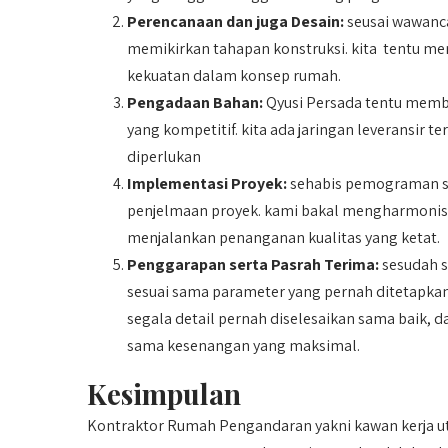
Perencanaan dan juga Desain:
seusai wawanca
memikirkan tahapan konstruksi. kita tentu me
kekuatan dalam konsep rumah.
Pengadaan Bahan:
Qyusi Persada tentu membe
yang kompetitif. kita ada jaringan leveransir
diperlukan
Implementasi Proyek:
sehabis pemograman ser
penjelmaan proyek. kami bakal mengharmonisk
menjalankan penanganan kualitas yang ketat.
Penggarapan serta Pasrah Terima:
sesudah s
sesuai sama parameter yang pernah ditetapka
segala detail pernah diselesaikan sama baik,
sama kesenangan yang maksimal.
Kesimpulan
Kontraktor Rumah Pengandaran yakni kawan kerja 