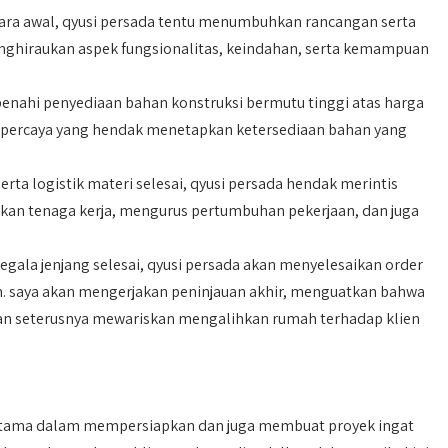
ra awal, qyusi persada tentu menumbuhkan rancangan serta
nghiraukan aspek fungsionalitas, keindahan, serta kemampuan
nahi penyediaan bahan konstruksi bermutu tinggi atas harga
 terpercaya yang hendak menetapkan ketersediaan bahan yang
ta logistik materi selesai, qyusi persada hendak merintis
an tenaga kerja, mengurus pertumbuhan pekerjaan, dan juga
egala jenjang selesai, qyusi persada akan menyelesaikan order
n. saya akan mengerjakan peninjauan akhir, menguatkan bahwa
 dan seterusnya mewariskan mengalihkan rumah terhadap klien
utama dalam mempersiapkan dan juga membuat proyek ingat