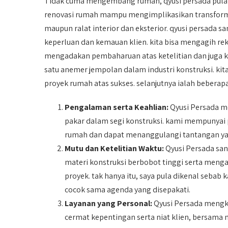
Tidak cuma mengembang rumah, qyusi persada pul
renovasi rumah mampu mengimplikasikan transforma
maupun ralat interior dan eksterior. qyusi persad
keperluan dan kemauan klien. kita bisa mengagih re
mengadakan pembaharuan atas ketelitian dan juga kap
satu anemer jempolan dalam industri konstruksi. ki
proyek rumah atas sukses. selanjutnya ialah beberapa
Pengalaman serta Keahlian:
Qyusi Persada mem
pakar dalam segi konstruksi. kami mempuny
rumah dan dapat menanggulangi tantangan ya
Mutu dan Ketelitian Waktu:
Qyusi Persada sa
materi konstruksi berbobot tinggi serta mengaw
proyek. tak hanya itu, saya pula dikenal sebab
cocok sama agenda yang disepakati.
Layanan yang Personal:
Qyusi Persada mengkh
cermat kepentingan serta niat klien, bersama m