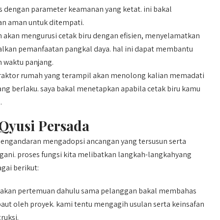
 dengan parameter keamanan yang ketat. ini bakal
an aman untuk ditempati.
kan mengurusi cetak biru dengan efisien, menyelamatkan
lkan pemanfaatan pangkal daya. hal ini dapat membantu
 waktu panjang.
aktor rumah yang terampil akan menolong kalian memadati
yang berlaku. saya bakal menetapkan apabila cetak biru kamu
.
 Qyusi Persada
Pengandaran mengadopsi ancangan yang tersusun serta
angani. proses fungsi kita melibatkan langkah-langkahyang
gai berikut:
jakan pertemuan dahulu sama pelanggan bakal membahas
paut oleh proyek. kami tentu mengagih usulan serta keinsafan
ruksi.