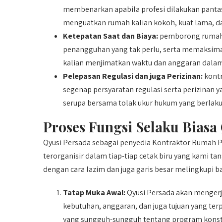
membenarkan apabila profesi dilakukan pantas
menguatkan rumah kalian kokoh, kuat lama, d
Ketepatan Saat dan Biaya:
pemborong rumah a
penangguhan yang tak perlu, serta memaksima
kalian menjimatkan waktu dan anggaran dalam
Pelepasan Regulasi dan juga Perizinan:
kontr
segenap persyaratan regulasi serta perizinan 
serupa bersama tolak ukur hukum yang berlaku
Proses Fungsi Selaku Biasa
Qyusi Persada sebagai penyedia Kontraktor Rumah 
terorganisir dalam tiap-tiap cetak biru yang kami t
dengan cara lazim dan juga garis besar melingkupi ba
Tatap Muka Awal:
Qyusi Persada akan menger
kebutuhan, anggaran, dan juga tujuan yang ter
yang sungguh-sungguh tentang program konst