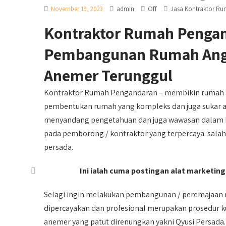
Off
November 19, 2023
admin
Jasa Kontraktor R
Kontraktor Rumah Penga
Pembangunan Rumah Anga
Anemer Terunggul
Kontraktor Rumah Pengandaran – membikin rumah a
pembentukan rumah yang kompleks dan juga sukar aca
menyandang pengetahuan dan juga wawasan dalam bid
pada pemborong / kontraktor yang terpercaya. salah
persada.
Ini ialah cuma postingan alat marketing,
Selagi ingin melakukan pembangunan / peremajaan
dipercayakan dan profesional merupakan prosedur k
anemer yang patut direnungkan yakni Qyusi Persada.