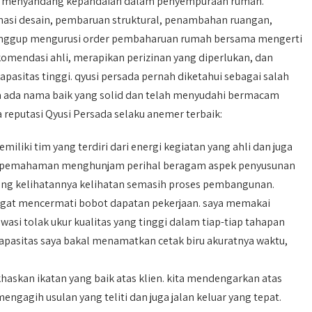
a menyandang kepandaian dalam penyempuraan rumah.
si desain, pembaruan struktural, penambahan ruangan,
a sanggup mengurusi order pembaharuan rumah bersama mengerti
komendasi ahli, merapikan perizinan yang diperlukan, dan
asitas tinggi. qyusi persada pernah diketahui sebagai salah
ta ada nama baik yang solid dan telah menyudahi bermacam
 reputasi Qyusi Persada selaku anemer terbaik:
iliki tim yang terdiri dari energi kegiatan yang ahli dan juga
ai pemahaman menghunjam perihal beragam aspek penyusunan
ng kelihatannya kelihatan semasih proses pembangunan.
ngat mencermati bobot dapatan pekerjaan. saya memakai
asi tolak ukur kualitas yang tinggi dalam tiap-tiap tahapan
 kapasitas saya bakal menamatkan cetak biru akuratnya waktu,
askan ikatan yang baik atas klien. kita mendengarkan atas
engagih usulan yang teliti dan juga jalan keluar yang tepat.