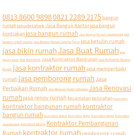
0813 8600 9898
0821 2289 2175
bangun
Jasa Bangun Kantor
rumah
jabodetabek
jasa bangun
jasa bangun rumah
kontrakan
Jasa Bangun Rumah jabodetabek
jasa
jasa betulin rumah
bangun rumah jakarta
Jasa Bangun Rumah Jakarta Timur
Jasa Buat Rumah
jasa bikin rumah
jasa
Jasa Kontraktor Bangunan
design fasad
Jasa Kontraktor
Jasa Kontraktor Bangun
jasa kontraktor rumah
jasa memperbaiki
Rumah
jasa pemborong rumah
Jasa
rumah
Jasa Renovasi
Perbaikan Rumah
Jasa Renovasi Fasad Indonesia
rumah
jasa renov rumah
kecamatan
kelurahan
kontraktor
kontraktor bangunan rumah
kontraktor
bangun rumah
kontraktor bekasi
kontraktor bogor
kontraktor depok
Kontraktor
Kontraktor Pembangunan
Jabodetabek
kontraktor jakarta
kontraktor rumah
Rumah
pemborong rumah