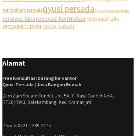
qyusi persada
perbaikan rumah
Qyusi Persada Kontraktor
renovasi kios
renovasi kontrakan
renovasi ruko
renovasi rumah
renov rumah
Alamat
Free Konsultasi Datang ke Kantor
Qyusi Persada | Jasa Bangun Rumah
Zam Zam Square Condet Unit 5A. Jl. Raya Condet No.4,
RT.10/RW.3, Balekambang, Kec. Kramat jati
Phone: 0821-2289-2175