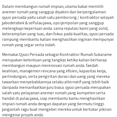
Dalam membangun rumah impian, utama bakal memilih
anemer rumah yang sanggup diyakini dan berpengalaman.
qyusi persada yaitu salah satu pemborong / kontraktor wilayah
jabodetabek & sePulau jawa, opsi jempolan yang sanggup
melengkapi keperluan anda. sama reputasi kami yang solid,
keterampilan yang luas, dan fokus pada kualitas, qyusi persada
rampung membantu kalian menghasilkan inginan mempunyai
rumah yang segar serta indah.
Memakai Qyusi Persada sebagai Kontraktor Rumah Sukarame
merupakan ketentuan yang tangkas ketika kalian berharap
membangun maupun merenovasi rumah anda. faedah
keahlian, manajemen rencana yang efisien, kapasitas kerja,
perlindungan, serta pengiritan durasi dan uang yang mereka
tawarkan menyebabkannya selaku alternatif yang lebih baik
daripada memanfaatkan juru biasa. qyusi persada merupakan
salah satu pelayanan anemer rumah yang kompeten serta
handal di pulau jawa, siap membantu kamu menghasilkan
impian rumah anda dengan dapatan yang bermutu tinggi.
janganlah ragu buat mengebel mereka untuk bertukar pikiran
mengenai proyek anda.