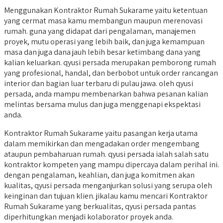
Menggunakan Kontraktor Rumah Sukarame yaitu ketentuan
yang cermat masa kamu membangun maupun merenovasi
rumah. guna yang didapat dari pengalaman, manajemen
proyek, mutu operasi yang lebih baik, dan juga kemampuan
masa dan juga dana jauh lebih besar ketimbang dana yang
kalian keluarkan. qyusi persada merupakan pemborong rumah
yang profesional, handal, dan berbobot untuk order rancangan
interior dan bagian luar terbaru di pulau jawa. oleh qyusi
persada, anda mampu membenarkan bahwa pesanan kalian
melintas bersama mulus dan juga menggenapi ekspektasi
anda.
Kontraktor Rumah Sukarame yaitu pasangan kerja utama
dalam memikirkan dan mengadakan order mengembang
ataupun pembaharuan rumah. qyusi persada ialah salah satu
kontraktor kompeten yang mampu dipercaya dalam perihal ini.
dengan pengalaman, keahlian, dan juga komitmen akan
kualitas, qyusi persada menganjurkan solusi yang serupa oleh
keinginan dan tujuan klien. jikalau kamu mencari Kontraktor
Rumah Sukarame yang berkualitas, qyusi persada pantas
diperhitungkan menjadi kolaborator proyek anda.