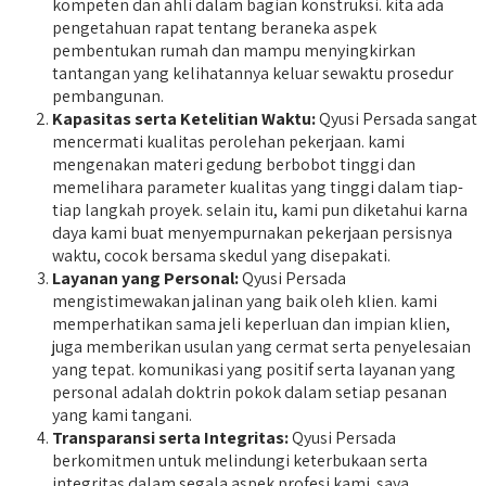
kompeten dan ahli dalam bagian konstruksi. kita ada
pengetahuan rapat tentang beraneka aspek
pembentukan rumah dan mampu menyingkirkan
tantangan yang kelihatannya keluar sewaktu prosedur
pembangunan.
Kapasitas serta Ketelitian Waktu:
Qyusi Persada sangat
mencermati kualitas perolehan pekerjaan. kami
mengenakan materi gedung berbobot tinggi dan
memelihara parameter kualitas yang tinggi dalam tiap-
tiap langkah proyek. selain itu, kami pun diketahui karna
daya kami buat menyempurnakan pekerjaan persisnya
waktu, cocok bersama skedul yang disepakati.
Layanan yang Personal:
Qyusi Persada
mengistimewakan jalinan yang baik oleh klien. kami
memperhatikan sama jeli keperluan dan impian klien,
juga memberikan usulan yang cermat serta penyelesaian
yang tepat. komunikasi yang positif serta layanan yang
personal adalah doktrin pokok dalam setiap pesanan
yang kami tangani.
Transparansi serta Integritas:
Qyusi Persada
berkomitmen untuk melindungi keterbukaan serta
integritas dalam segala aspek profesi kami. saya