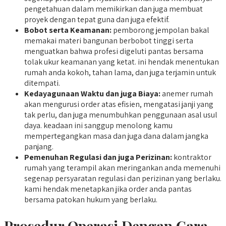
pengetahuan dalam memikirkan dan juga membuat
proyek dengan tepat guna dan juga efektif.
Bobot serta Keamanan:
pemborong jempolan bakal
memakai materi bangunan berbobot tinggi serta
menguatkan bahwa profesi digeluti pantas bersama
tolak ukur keamanan yang ketat. ini hendak menentukan
rumah anda kokoh, tahan lama, dan juga terjamin untuk
ditempati.
Kedayagunaan Waktu dan juga Biaya:
anemer rumah
akan mengurusi order atas efisien, mengatasi janji yang
tak perlu, dan juga menumbuhkan penggunaan asal usul
daya. keadaan ini sanggup menolong kamu
mempertegangkan masa dan juga dana dalam jangka
panjang.
Pemenuhan Regulasi dan juga Perizinan:
kontraktor
rumah yang terampil akan meringankan anda memenuhi
segenap persyaratan regulasi dan perizinan yang berlaku.
kami hendak menetapkan jika order anda pantas
bersama patokan hukum yang berlaku.
Prosedur Operasi Dengan Cara