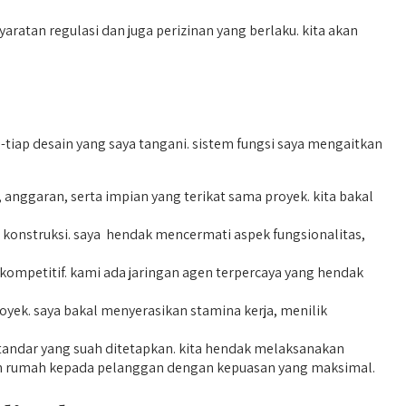
tan regulasi dan juga perizinan yang berlaku. kita akan
iap desain yang saya tangani. sistem fungsi saya mengaitkan
ggaran, serta impian yang terikat sama proyek. kita bakal
konstruksi. saya hendak mencermati aspek fungsionalitas,
ompetitif. kami ada jaringan agen terpercaya yang hendak
yek. saya bakal menyerasikan stamina kerja, menilik
tandar yang suah ditetapkan. kita hendak melaksanakan
kan rumah kepada pelanggan dengan kepuasan yang maksimal.