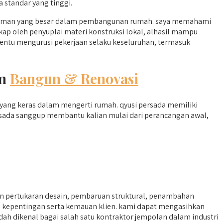
 standar yang tinggi.
galaman yang besar dalam pembangunan rumah. saya memahami
kap oleh penyuplai materi konstruksi lokal, alhasil mampu
entu mengurusi pekerjaan selaku keseluruhan, termasuk
am
Bangun & Renovasi
i yang keras dalam mengerti rumah. qyusi persada memiliki
sada sanggup membantu kalian mulai dari perancangan awal,
n pertukaran desain, pembaruan struktural, penambahan
i kepentingan serta kemauan klien. kami dapat mengasihkan
dah dikenal bagai salah satu kontraktor jempolan dalam industri