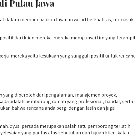
di Pulau Jawa
 kuat dalam mempersiapkan layanan wujud berkualitas, termasuk
ositif dari klien mereka. mereka mempunyai tim yang terampil,
kerja. mereka yaitu kesukaan yang sungguh positif untuk rencana
n yang diperoleh dari pengalaman, manajemen proyek,
persada adalah pemborong rumah yang profesional, handal, serta
tukan bahwa rencana anda pergi dengan fasih dan juga
h. qyusi persada merupakan salah satu pemborong terlatih
elesaian yang pantas atas kebutuhan dan tujuan klien. kalau