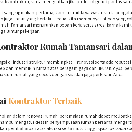
ubkontraktor, serta menguatkan jika profesi digeluti pantas sama
t yang signifikan. pertama, kami memiliki wawasan serta pen
n juga kanun yang berlaku. kedua, kita mempunyai jalinan yang ca
umah Tamansari menurunkan beban kerja serta stres, karna kami t
ga luntur pekerjaan.
 Kontraktor Rumah Tamansari dal
si di industri struktur membingkas – renovasi serta ada reputas
ep dan membikin rumah atas beragam gaya dan ukuran. qyusi per
aklum rumah yang cocok dengan visi dan juga perkiraan Anda.
ai
Kontraktor Terbaik
mpilan dalam renovasi rumah. peremajaan rumah dapat melibatka
sada mampu mengatur desain penyempuraan rumah bersama mengert
nkan pembaharuan atas akurasi serta mutu tinggi. qyusi persada su