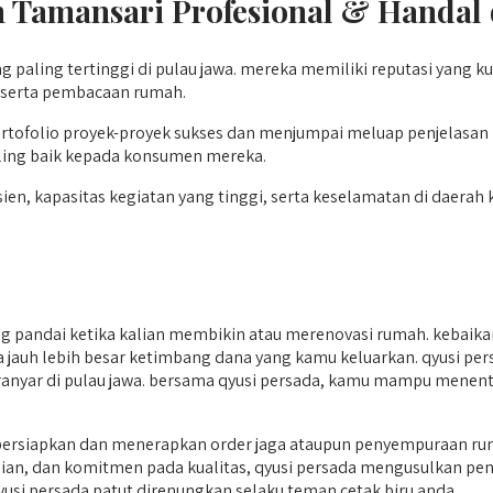
h Tamansari
Profesional & Handal 
g paling tertinggi di pulau jawa. mereka memiliki reputasi yang
n serta pembacaan rumah.
tofolio proyek-proyek sukses dan menjumpai meluap penjelasan p
ling baik kepada konsumen mereka.
en, kapasitas kegiatan yang tinggi, serta keselamatan di daerah 
 pandai ketika kalian membikin atau merenovasi rumah. kebaika
biaya jauh lebih besar ketimbang dana yang kamu keluarkan. qyusi 
teranyar di pulau jawa. bersama qyusi persada, kamu mampu menen
rsiapkan dan menerapkan order jaga ataupun penyempuraan ruma
ian, dan komitmen pada kualitas, qyusi persada mengusulkan peny
si persada patut direnungkan selaku teman cetak biru anda.