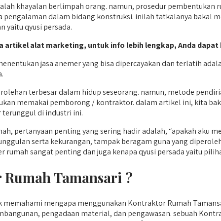
ah khayalan berlimpah orang. namun, prosedur pembentukan rum
ga pengalaman dalam bidang konstruksi. inilah tatkalanya bakal 
 yaitu qyusi persada.
a artikel alat marketing, untuk info lebih lengkap, Anda dapat 
nentukan jasa anemer yang bisa dipercayakan dan terlatih adala
.
erolehan terbesar dalam hidup seseorang. namun, metode pendir
aukan memakai pemborong / kontraktor. dalam artikel ini, kita 
erunggul di industri ini.
mah, pertanyaan penting yang sering hadir adalah, “apakah ak
eunggulan serta kekurangan, tampak beragam guna yang diperole
 rumah sangat penting dan juga kenapa qyusi persada yaitu piliha
 Rumah Tamansari ?
uk memahami mengapa menggunakan Kontraktor Rumah Tamansar
pembangunan, pengadaan material, dan pengawasan. sebuah Kon