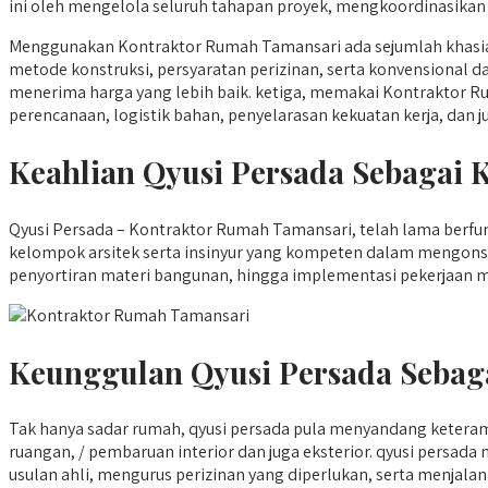
ini oleh mengelola seluruh tahapan proyek, mengkoordinasikan s
Menggunakan Kontraktor Rumah Tamansari ada sejumlah khasia
metode konstruksi, persyaratan perizinan, serta konvensional da
menerima harga yang lebih baik. ketiga, memakai Kontraktor R
perencanaan, logistik bahan, penyelarasan kekuatan kerja, dan ju
Keahlian Qyusi Persada Sebagai
Qyusi Persada – Kontraktor Rumah Tamansari, telah lama berfung
kelompok arsitek serta insinyur yang kompeten dalam mengons
penyortiran materi bangunan, hingga implementasi pekerjaan m
Keunggulan Qyusi Persada Sebag
Tak hanya sadar rumah, qyusi persada pula menyandang ketera
ruangan, / pembaruan interior dan juga eksterior. qyusi per
usulan ahli, mengurus perizinan yang diperlukan, serta menjala