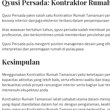
Qyusi Persada:
Kontraktor Ruma
Qyusi Persada yakni salah satu Kontraktor Rumah Tamansari yan
konsep interior dan juga eksterior terbaru dalam penyempuraa
Atas wawasan bertahun-tahun, qyusi persada sudah membuat por
profesional, dan berkomitmen untuk memberikan perolehan pa
Qyusi Persada pula mengerti ponten manajemen desain yang efisi
interpretasi dan peremajaan rumah di pulau jawa.
Kesimpulan
Menggunakan Kontraktor Rumah Tamansari yaitu ketetapan yang
kapasitas aktivitas yang lebih baik, serta efisiensi waktu dan 
berkualitas untuk proyek rancangan interior serta bagian luar 
memenuhi ekspektasi anda.
Kontraktor Rumah Tamansari ialah sahabat utama dalam mempe
yang dapat diandalkan dalam hal ini. dengan pengalaman, keahl
kamu mencari Kontraktor Rumah Tamansari yang berkualitas, qyu