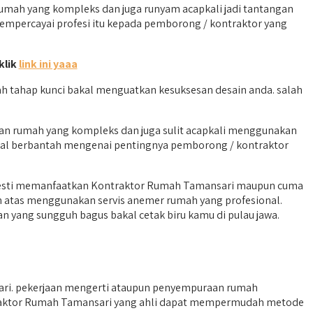
ah yang kompleks dan juga runyam acapkali jadi tantangan
mempercayai profesi itu kepada pemborong / kontraktor yang
klik
link ini yaaa
h tahap kunci bakal menguatkan kesuksesan desain anda. salah
ian rumah yang kompleks dan juga sulit acapkali menggunakan
bakal berbantah mengenai pentingnya pemborong / kontraktor
u mesti memanfaatkan Kontraktor Rumah Tamansari maupun cuma
h atas menggunakan servis anemer rumah yang profesional.
n yang sungguh bagus bakal cetak biru kamu di pulau jawa.
i. pekerjaan mengerti ataupun penyempuraan rumah
traktor Rumah Tamansari yang ahli dapat mempermudah metode