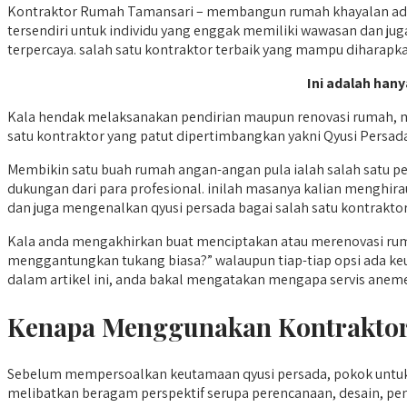
Kontraktor Rumah Tamansari – membangun rumah khayalan adal
tersendiri untuk individu yang enggak memiliki wawasan dan ju
terpercaya. salah satu kontraktor terbaik yang mampu diharapkan
Ini adalah hany
Kala hendak melaksanakan pendirian maupun renovasi rumah, me
satu kontraktor yang patut dipertimbangkan yakni Qyusi Persada
Membikin satu buah rumah angan-angan pula ialah salah satu p
dukungan dari para profesional. inilah masanya kalian menghir
dan juga mengenalkan qyusi persada bagai salah satu kontraktor t
Kala anda mengakhirkan buat menciptakan atau merenovasi ru
menggantungkan tukang biasa?” walaupun tiap-tiap opsi ada k
dalam artikel ini, anda bakal mengatakan mengapa servis anemer
Kenapa Menggunakan Kontraktor
Sebelum mempersoalkan keutamaan qyusi persada, pokok unt
melibatkan beragam perspektif serupa perencanaan, desain, 