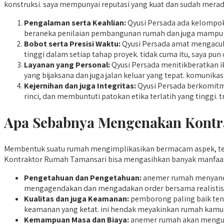
konstruksi. saya mempunyai reputasi yang kuat dan sudah merad
Pengalaman serta Keahlian:
Qyusi Persada ada kelompok 
beraneka penilaian pembangunan rumah dan juga mampu 
Bobot serta Presisi Waktu:
Qyusi Persada amat mengacuhk
tinggi dalam setiap tahap proyek. tidak cuma itu, saya p
Layanan yang Personal:
Qyusi Persada menitikberatkan i
yang bijaksana dan juga jalan keluar yang tepat. komunikas
Kejernihan dan juga Integritas:
Qyusi Persada berkomitme
rinci, dan membuntuti patokan etika terlatih yang tinggi
Apa Sebabnya Mengenakan Kontra
Membentuk suatu rumah mengimplikasikan bermacam aspek, ter
Kontraktor Rumah Tamansari bisa mengasihkan banyak manfaat,
Pengetahuan dan Pengetahuan:
anemer rumah menyanda
mengagendakan dan mengadakan order bersama realistis se
Kualitas dan juga Keamanan:
pemborong paling baik tent
keamanan yang ketat. ini hendak meyakinkan rumah kamu k
Kemampuan Masa dan Biaya:
anemer rumah akan mengurus