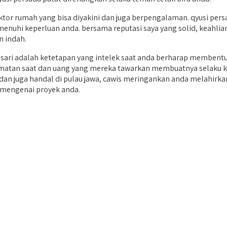
r rumah yang bisa diyakini dan juga berpengalaman. qyusi pers
nuhi keperluan anda. bersama reputasi saya yang solid, keahlian 
 indah.
ari adalah ketetapan yang intelek saat anda berharap membentu
enjimatan saat dan uang yang mereka tawarkan membuatnya selaku k
i dan juga handal di pulau jawa, cawis meringankan anda melahirk
n mengenai proyek anda.