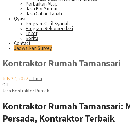
Perbaikan Atap
Jasa Bor Sumur
Jasa Galian Tanah
Qyusi
Program Cicil Syariah
Program Rekomendasi
Loker
Berita
Contact
Jadwalkan Survey
Kontraktor Rumah Tamansari
July 27, 2022
admin
Off
Jasa Kontraktor Rumah
Kontraktor Rumah Tamansari:
Persada, Kontraktor Terbaik