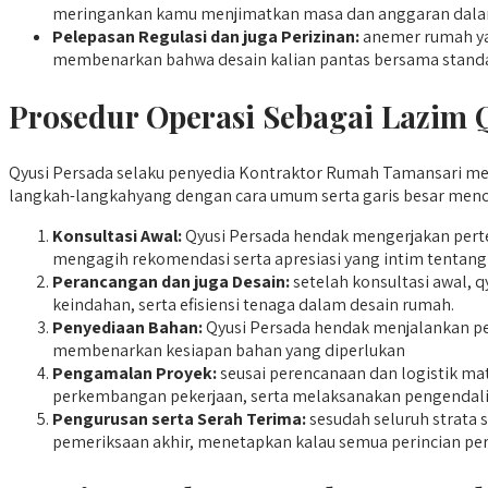
meringankan kamu menjimatkan masa dan anggaran dalam
Pelepasan Regulasi dan juga Perizinan:
anemer rumah yan
membenarkan bahwa desain kalian pantas bersama standa
Prosedur Operasi Sebagai Lazim 
Qyusi Persada selaku penyedia Kontraktor Rumah Tamansari meng
langkah-langkahyang dengan cara umum serta garis besar menca
Konsultasi Awal:
Qyusi Persada hendak mengerjakan perte
mengagih rekomendasi serta apresiasi yang intim tentang
Perancangan dan juga Desain:
setelah konsultasi awal, 
keindahan, serta efisiensi tenaga dalam desain rumah.
Penyediaan Bahan:
Qyusi Persada hendak menjalankan pen
membenarkan kesiapan bahan yang diperlukan
Pengamalan Proyek:
seusai perencanaan dan logistik ma
perkembangan pekerjaan, serta melaksanakan pengendali
Pengurusan serta Serah Terima:
sesudah seluruh strata 
pemeriksaan akhir, menetapkan kalau semua perincian pe