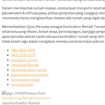
Dalam membentuk rumah impian, utama buat menyortir kontrakto
jabodetabek & sePulau jawa, pilihan jempolan yang sanggup meme
membantu kamu menghasilkan impian ada rumah yang sejuk dan
Memanfaatkan Qyusi Persada sebagai Kontraktor Rumah Tamans
cetak biru yang efisien, bobot kerja, perlindungan, dan juga p
qyusi persada adalah salah satu jasa kontraktor rumah yang ahl
tidak boleh ragu bakal mengikuti mereka untuk bertukar pikira
0813 8600 9898
0821 2289 2175
jasa bikin rumah
Jasa Buat Rumah
jasa kontraktor rumah
jasa pemborong rumah
kontraktor rumah
qyusi persada
Previous Post
Pemborong Rumah Kasreman
Jasa Kontraktor Rumah