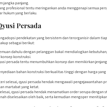
 jangka panjang.
g profesional tentu meringankan anda menggenapi semua persyara
r hukum yang berlaku.
Qyusi Persada
adopsi pendekatan yang bersistem dan terorganisir dalam tiap-t
kup sebagai berikut:
muan dahulu dengan pelanggan bakal mendialogkan kebutuhan, an
 konsep konstruksi.
qyusi persada tentu menumbuhkan konsep dan memikirkan jenjang 
yediaan bahan konstruksi berkualitas tinggi dengan harga yang k
teri selesai, qyusi persada hendak mengawali pengejawantahan pro
an martabat yang ketat.
selesai, qyusi persada hendak menamatkan order serupa dengan s
rnah diselesaikan oleh baik, serta kemudian mengoper menitip