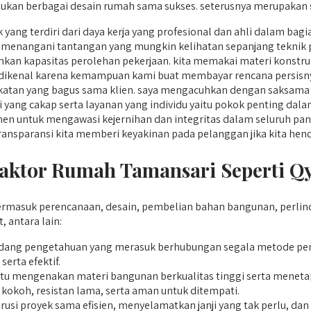
ukan berbagai desain rumah sama sukses. seterusnya merupakan s
yang terdiri dari daya kerja yang profesional dan ahli dalam bag
menangani tantangan yang mungkin kelihatan sepanjang teknik
an kapasitas perolehan pekerjaan. kita memakai materi konstruks
un dikenal karena kemampuan kami buat membayar rencana persisny
katan yang bagus sama klien. saya mengacuhkan dengan saksama 
i yang cakap serta layanan yang individu yaitu pokok penting dala
n untuk mengawasi kejernihan dan integritas dalam seluruh pand
. transparansi kita memberi keyakinan pada pelanggan jika kita h
ktor Rumah Tamansari Seperti Qy
masuk perencanaan, desain, pembelian bahan bangunan, perlin
 antara lain:
ng pengetahuan yang merasuk berhubungan segala metode pen
rta efektif.
u mengenakan materi bangunan berkualitas tinggi serta menetap
okoh, resistan lama, serta aman untuk ditempati.
i proyek sama efisien, menyelamatkan janji yang tak perlu, da