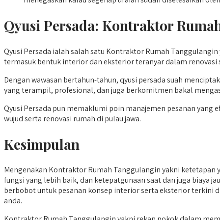
Qyusi Persada:
Kontraktor Ruma
Qyusi Persada ialah salah satu Kontraktor Rumah Tanggulangin 
termasuk bentuk interior dan eksterior teranyar dalam renovas
Dengan wawasan bertahun-tahun, qyusi persada suah menciptak
yang terampil, profesional, dan juga berkomitmen bakal menga
Qyusi Persada pun memaklumi poin manajemen pesanan yang efisie
wujud serta renovasi rumah di pulau jawa.
Kesimpulan
Mengenakan Kontraktor Rumah Tanggulangin yakni ketetapan 
fungsi yang lebih baik, dan ketepatgunaan saat dan juga biaya j
berbobot untuk pesanan konsep interior serta eksterior terkini
anda.
Kontraktor Rumah Tanggulangin yakni rekan pokok dalam mempe