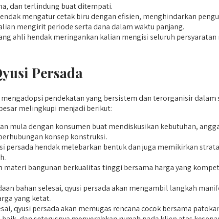
a, dan terlindung buat ditempati.
endak mengatur cetak biru dengan efisien, menghindarkan pen
lian mengirit periode serta dana dalam waktu panjang.
g ahli hendak meringankan kalian mengisi seluruh persyaratan re
yusi Persada
engadopsi pendekatan yang bersistem dan terorganisir dalam seti
esar melingkupi menjadi berikut:
n mula dengan konsumen buat mendiskusikan kebutuhan, anggara
berhubungan konsep konstruksi.
si persada hendak melebarkan bentuk dan juga memikirkan strata 
h.
materi bangunan berkualitas tinggi bersama harga yang kompetiti
an bahan selesai, qyusi persada akan mengambil langkah manifes
rga yang ketat.
esai, qyusi persada akan memugas rencana cocok bersama patokan
h baik, dan seterusnya menyerahkan rumah pada klien atas kesen