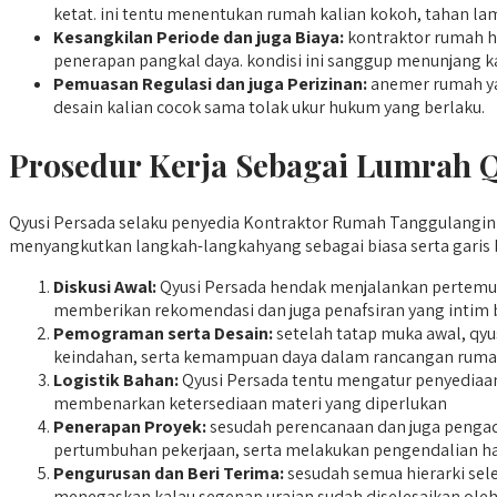
ketat. ini tentu menentukan rumah kalian kokoh, tahan lam
Kesangkilan Periode dan juga Biaya:
kontraktor rumah h
penerapan pangkal daya. kondisi ini sanggup menunjang ka
Pemuasan Regulasi dan juga Perizinan:
anemer rumah yan
desain kalian cocok sama tolak ukur hukum yang berlaku.
Prosedur Kerja Sebagai Lumrah Q
Qyusi Persada selaku penyedia Kontraktor Rumah Tanggulangin m
menyangkutkan langkah-langkahyang sebagai biasa serta garis b
Diskusi Awal:
Qyusi Persada hendak menjalankan pertemua
memberikan rekomendasi dan juga penafsiran yang intim 
Pemograman serta Desain:
setelah tatap muka awal, qyu
keindahan, serta kemampuan daya dalam rancangan ruma
Logistik Bahan:
Qyusi Persada tentu mengatur penyediaan 
membenarkan ketersediaan materi yang diperlukan
Penerapan Proyek:
sesudah perencanaan dan juga pengada
pertumbuhan pekerjaan, serta melakukan pengendalian ha
Pengurusan dan Beri Terima:
sesudah semua hierarki sel
menegaskan kalau segenap uraian sudah diselesaikan ole