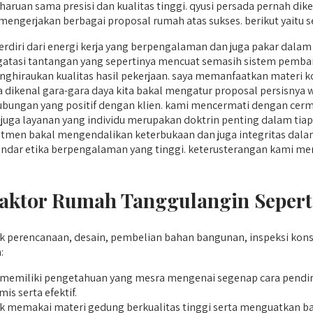
ruan sama presisi dan kualitas tinggi. qyusi persada pernah dik
mengerjakan berbagai proposal rumah atas sukses. berikut yaitu s
erdiri dari energi kerja yang berpengalaman dan juga pakar dalam
atasi tantangan yang sepertinya mencuat semasih sistem pemba
hiraukan kualitas hasil pekerjaan. saya memanfaatkan materi kon
uga dikenal gara-gara daya kita bakal mengatur proposal persisnya 
ungan yang positif dengan klien. kami mencermati dengan cerma
n juga layanan yang individu merupakan doktrin penting dalam tiap
men bakal mengendalikan keterbukaan dan juga integritas dalam 
standar etika berpengalaman yang tinggi. keterusterangan kami
.
ktor Rumah Tanggulangin Seperti
erencanaan, desain, pembelian bahan bangunan, inspeksi konst
:
emiliki pengetahuan yang mesra mengenai segenap cara pendi
 serta efektif.
memakai materi gedung berkualitas tinggi serta menguatkan ba