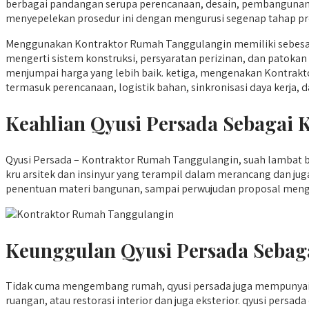
berbagai pandangan serupa perencanaan, desain, pembangunan
menyepelekan prosedur ini dengan mengurusi segenap tahap proy
Menggunakan Kontraktor Rumah Tanggulangin memiliki sebesar
mengerti sistem konstruksi, persyaratan perizinan, dan patokan
menjumpai harga yang lebih baik. ketiga, mengenakan Kontrakto
termasuk perencanaan, logistik bahan, sinkronisasi daya kerja, d
Keahlian Qyusi Persada Sebagai
Qyusi Persada – Kontraktor Rumah Tanggulangin, suah lambat be
kru arsitek dan insinyur yang terampil dalam merancang dan j
penentuan materi bangunan, sampai perwujudan proposal meng
Keunggulan Qyusi Persada Sebag
Tidak cuma mengembang rumah, qyusi persada juga mempunyai
ruangan, atau restorasi interior dan juga eksterior. qyusi per