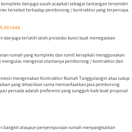
mpleks dan juga susah acapkali sebagai tantangan tersendiri
ier tersebut terhadap pemborong / kontraktor yang terpercaya.
nk ini yaaa
n juga terlatih ialah prosedur kunci buat menegaskan
sunan rumah yang kompleks dan rumit kerapkali menggunakan
akal mengulas mengenai utamanya pemborong / kontraktor dan
ya mesti mengenakan Kontraktor Rumah Tanggulangin atau cukup
ebaikan yang dihasilkan sama memanfaatkan jasa pemborong
usi persada adalah preferensi yang sungguh baik buat proposal
der bangkit ataupun penyempuraan rumah menyangkutkan