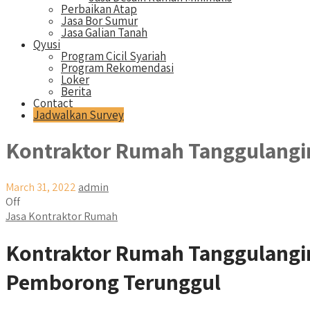
Perbaikan Atap
Jasa Bor Sumur
Jasa Galian Tanah
Qyusi
Program Cicil Syariah
Program Rekomendasi
Loker
Berita
Contact
Jadwalkan Survey
Kontraktor Rumah Tanggulangi
March 31, 2022
admin
Off
Jasa Kontraktor Rumah
Kontraktor Rumah Tanggulangin
Pemborong Terunggul