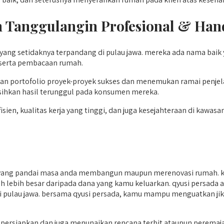
h Tanggulangin
Profesional & Han
yang setidaknya terpandang di pulau jawa. mereka ada nama baik
i serta pembacaan rumah.
an portofolio proyek-proyek sukses dan menemukan ramai penje
sihkan hasil terunggul pada konsumen mereka.
n, kualitas kerja yang tinggi, dan juga kesejahteraan di kawasan 
yang pandai masa anda membangun maupun merenovasi rumah. kh
auh lebih besar daripada dana yang kamu keluarkan. qyusi persada 
 di pulau jawa. bersama qyusi persada, kamu mampu menguatkan ji
rsiapkan dan juga menunaikan rencana terbit ataupun peremajaa