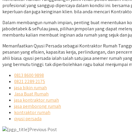
profesional yang sanggup dipercaya dalam kondisi ini. bersama
keperluan dan juga keinginan klien. bila anda mencari Kontrakt
Dalam membangun rumah impian, penting buat menentukan kontr
jabodetabek & sePulau jawa, pilihan jempolan yang dapat melengk
membantu kalian membuat inginan ada rumah yang sejuk dan ju
Memanfaatkan Qyusi Persada sebagai Kontraktor Rumah Tanggul
pesanan yang efisien, kapasitas kerja, perlindungan, dan penc
ahli biasa. qyusi persada ialah salah satu jasa anemer rumah
yang bermutu tinggi. tak diperbolehkan ragu bakal menjumpai 
0813 8600 9898
0821 2289 2175
jasa bikin rumah
Jasa Buat Rumah
jasa kontraktor rumah
jasa pemborong rumah
kontraktor rumah
qyusi persada
Previous Post