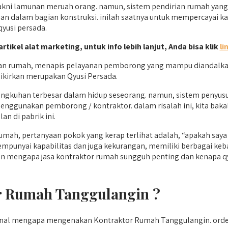
i lamunan meruah orang. namun, sistem pendirian rumah yang ko
 dalam bagian konstruksi. inilah saatnya untuk mempercayai kar
yusi persada.
artikel alat marketing, untuk info lebih lanjut, Anda bisa klik
li
 rumah, menapis pelayanan pemborong yang mampu diandalkan da
pikirkan merupakan Qyusi Persada.
angkuhan terbesar dalam hidup seseorang. namun, sistem penyu
menggunakan pemborong / kontraktor. dalam risalah ini, kita b
n di pabrik ini.
mah, pertanyaan pokok yang kerap terlihat adalah, “apakah sa
mempunyai kapabilitas dan juga kekurangan, memiliki berbagai k
an mengapa jasa kontraktor rumah sungguh penting dan kenapa qy
 Rumah Tanggulangin ?
ngenal mengapa mengenakan Kontraktor Rumah Tanggulangin. or