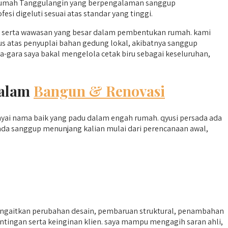
 Rumah Tanggulangin yang berpengalaman sanggup
i digeluti sesuai atas standar yang tinggi.
 serta wawasan yang besar dalam pembentukan rumah. kami
gus atas penyuplai bahan gedung lokal, akibatnya sanggup
-gara saya bakal mengelola cetak biru sebagai keseluruhan,
dalam
Bangun & Renovasi
nyai nama baik yang padu dalam engah rumah. qyusi persada ada
ada sanggup menunjang kalian mulai dari perencanaan awal,
gaitkan perubahan desain, pembaruan struktural, penambahan
ntingan serta keinginan klien. saya mampu mengagih saran ahli,