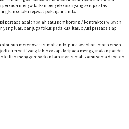
si persada menyodorkan penyelesaian yang serupa atas
nungkan selaku sejawat pekerjaan anda.
 persada adalah salah satu pemborong / kontraktor wilayah
yang luas, dan juga fokus pada kualitas, qyusi persada siap
n ataupun merenovasi rumah anda. guna keahlian, manajemen
jadi alternatif yang lebih cakap daripada menggunakan pandai
gankan kalian menggambarkan lamunan rumah kamu sama dapatan