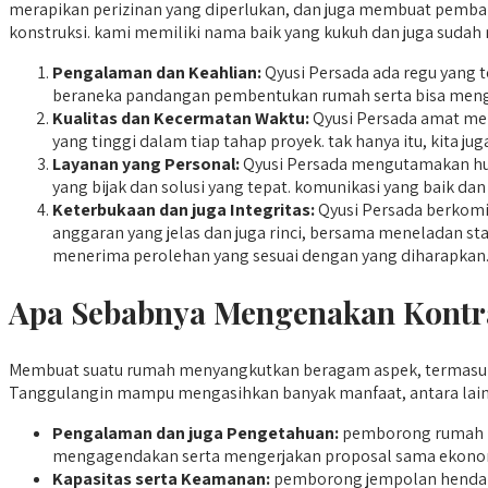
merapikan perizinan yang diperlukan, dan juga membuat pembaha
konstruksi. kami memiliki nama baik yang kukuh dan juga sudah 
Pengalaman dan Keahlian:
Qyusi Persada ada regu yang t
beraneka pandangan pembentukan rumah serta bisa meng
Kualitas dan Kecermatan Waktu:
Qyusi Persada amat meng
yang tinggi dalam tiap tahap proyek. tak hanya itu, kita j
Layanan yang Personal:
Qyusi Persada mengutamakan hub
yang bijak dan solusi yang tepat. komunikasi yang baik da
Keterbukaan dan juga Integritas:
Qyusi Persada berkomit
anggaran yang jelas dan juga rinci, bersama meneladan 
menerima perolehan yang sesuai dengan yang diharapkan
Apa Sebabnya Mengenakan Kontra
Membuat suatu rumah menyangkutkan beragam aspek, termasuk p
Tanggulangin mampu mengasihkan banyak manfaat, antara lain
Pengalaman dan juga Pengetahuan:
pemborong rumah m
mengagendakan serta mengerjakan proposal sama ekonomis
Kapasitas serta Keamanan:
pemborong jempolan hendak 