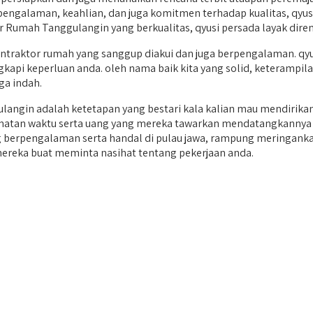
 pengalaman, keahlian, dan juga komitmen terhadap kualitas, qyu
or Rumah Tanggulangin yang berkualitas, qyusi persada layak dire
aktor rumah yang sanggup diakui dan juga berpengalaman. qyusi
api keperluan anda. oleh nama baik kita yang solid, keterampilan 
ga indah.
angin adalah ketetapan yang bestari kala kalian mau mendirika
ermatan waktu serta uang yang mereka tawarkan mendatangkannya 
 yang berpengalaman serta handal di pulau jawa, rampung merin
mereka buat meminta nasihat tentang pekerjaan anda.