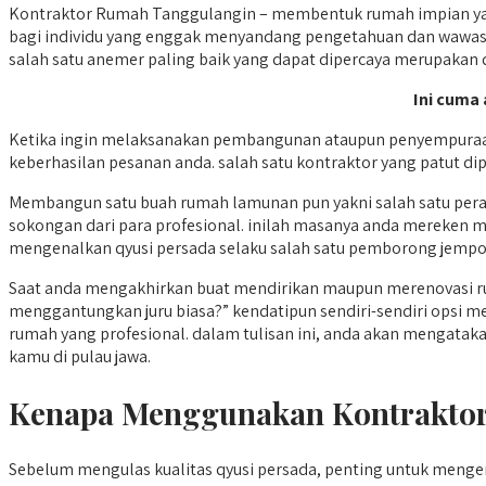
Kontraktor Rumah Tanggulangin – membentuk rumah impian yakn
bagi individu yang enggak menyandang pengetahuan dan wawasan
salah satu anemer paling baik yang dapat dipercaya merupakan q
Ini cuma 
Ketika ingin melaksanakan pembangunan ataupun penyempuraan
keberhasilan pesanan anda. salah satu kontraktor yang patut di
Membangun satu buah rumah lamunan pun yakni salah satu per
sokongan dari para profesional. inilah masanya anda mereken 
mengenalkan qyusi persada selaku salah satu pemborong jempola
Saat anda mengakhirkan buat mendirikan maupun merenovasi ru
menggantungkan juru biasa?” kendatipun sendiri-sendiri opsi 
rumah yang profesional. dalam tulisan ini, anda akan mengatak
kamu di pulau jawa.
Kenapa Menggunakan Kontraktor
Sebelum mengulas kualitas qyusi persada, penting untuk me