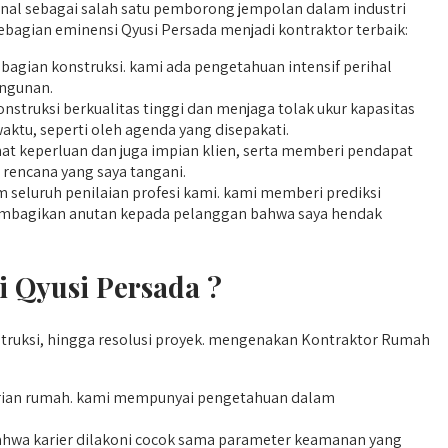
enal sebagai salah satu pemborong jempolan dalam industri
ebagian eminensi Qyusi Persada menjadi kontraktor terbaik:
 bagian konstruksi. kami ada pengetahuan intensif perihal
ngunan.
struksi berkualitas tinggi dan menjaga tolak ukur kapasitas
waktu, seperti oleh agenda yang disepakati.
t keperluan dan juga impian klien, serta memberi pendapat
 rencana yang saya tangani.
seluruh penilaian profesi kami. kami memberi prediksi
 membagikan anutan kepada pelanggan bahwa saya hendak
 Qyusi Persada ?
ruksi, hingga resolusi proyek. mengenakan Kontraktor Rumah
rian rumah. kami mempunyai pengetahuan dalam
hwa karier dilakoni cocok sama parameter keamanan yang