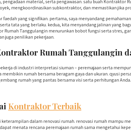
, pengadaan material, serta pengawasan. satu buah Kontraktor
ek, mengkoordinasikan subkontraktor, dan memastikan jika profes
 faedah yang signifikan. pertama, saya menyandang pemahaman
 serta tata yang berlaku. kedua, kita menyandang jalinan yang ba
r Rumah Tanggulangin menurunkan bobot fungsi serta stres, gara
an juga penilikan pekerjaan.
 Kontraktor Rumah Tanggulangin 
kerja di industri interpretasi siuman – peremajaan serta mempu
uga membikin rumah bersama beragam gaya dan ukuran. qyusi pers
embang rumah yang pantas bersama visi serta perhitungan Anda.
ai
Kontraktor Terbaik
 keterampilan dalam renovasi rumah. renovasi rumah mampu men
sada dapat menata rencana peremajaan rumah sama mengetahui kepe