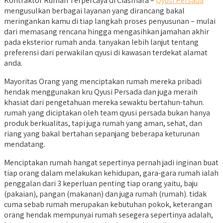
Kontraktor Rumah Terpercaya di Ciasmara –
Qyusi Persada
mengusulkan berbagai layanan yang dirancang bakal
meringankan kamu di tiap langkah proses penyusunan – mulai
dari memasang rencana hingga mengasihkan jamahan akhir
pada eksterior rumah anda. tanyakan lebih lanjut tentang
preferensi dari perwakilan qyusi di kawasan terdekat alamat
anda.
Mayoritas Orang yang menciptakan rumah mereka pribadi
hendak menggunakan kru Qyusi Persada dan juga meraih
khasiat dari pengetahuan mereka sewaktu bertahun-tahun.
rumah yang diciptakan oleh team qyusi persada bukan hanya
produk berkualitas, tapi juga rumah yang aman, sehat, dan
riang yang bakal bertahan sepanjang beberapa keturunan
mendatang.
Menciptakan rumah hangat sepertinya pernah jadi inginan buat
tiap orang dalam melakukan kehidupan, gara-gara rumah ialah
penggalan dari 3 keperluan penting tiap orang yaitu, baju
(pakaian), pangan (makanan) dan juga rumah (rumah). tidak
cuma sebab rumah merupakan kebutuhan pokok, keterangan
orang hendak mempunyai rumah sesegera sepertinya adalah,