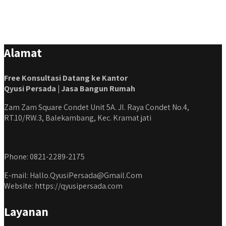
#kontraktorbekasi #kontraktorinteriorjakarta
#jasabangunrumahdepok #jasarenovasirumahbekasi
#jasadesainrumahmurah #jasadesainrumahjakarta
#kontraktorbangunanjabodetabek
Alamat
#jasabangunrumahjabodetabek #qyusipersada
Free Konsultasi Datang ke Kantor
Qyusi Persada | Jasa Bangun Rumah
Zam Zam Square Condet Unit 5A. Jl. Raya Condet No.4,
RT.10/RW.3, Balekambang, Kec. Kramat jati
Phone: 0821-2289-2175
E-mail: Hallo.QyusiPersada@Gmail.Com
Website: https://qyusipersada.com
Layanan