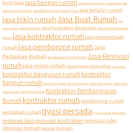
jasa bangun rumah
kontrakan
Jasa Bangun Rumah jabodetabek
jasa
jasa betulin rumah
bangun rumah jakarta
Jasa Bangun Rumah Jakarta Timur
Jasa Buat Rumah
jasa bikin rumah
jasa
Jasa Kontraktor Bangunan
design fasad
Jasa Kontraktor
Jasa Kontraktor Bangun
jasa kontraktor rumah
jasa memperbaiki
Rumah
jasa pemborong rumah
Jasa
rumah
Jasa Renovasi
Perbaikan Rumah
Jasa Renovasi Fasad Indonesia
rumah
jasa renov rumah
kecamatan
kelurahan
kontraktor
qyusipersada
kontraktor bangunan rumah
kontraktor
@qyusipersada
3 years ago
bangun rumah
Siapa yang udah masuk List untuk Bangun dan Renovasi
kontraktor bekasi
kontraktor bogor
kontraktor depok
Kontraktor
rumah Di @qyusipersada dengan sistem Cicilan ?? 🤗
Kontraktor Pembangunan
Jabodetabek
kontraktor jakarta
kontraktor rumah
Rumah
pemborong rumah
Untuk informasi lebih lanjut terkait program cicilan ini temen
temen bisa langsung klik link di bio yaa
qyusi persada
perbaikan rumah
Qyusi Persada Kontraktor
renovasi kios
renovasi kontrakan
renovasi ruko
#jasabangunrumahjakarta #jasarenovasirumahjakarta
#kontraktorjakarta #kontraktorbangunan
renovasi rumah
renov rumah
#kontraktorbangunanrumah #kontraktorbangunanjakarta