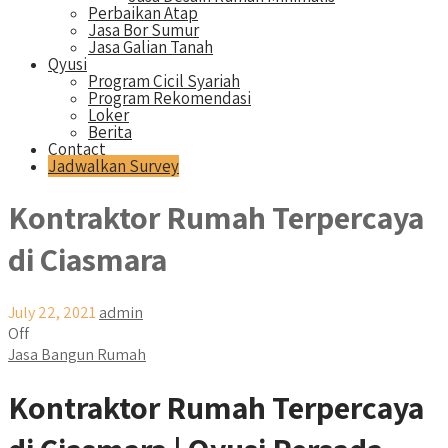
Perbaikan Atap
Jasa Bor Sumur
Jasa Galian Tanah
Qyusi
Program Cicil Syariah
Program Rekomendasi
Loker
Berita
Contact
Jadwalkan Survey
Kontraktor Rumah Terpercaya
di Ciasmara
July 22, 2021
admin
Off
Jasa Bangun Rumah
Kontraktor Rumah Terpercaya