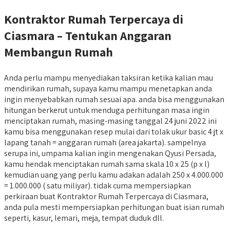
Kontraktor Rumah Terpercaya di
Ciasmara – Tentukan Anggaran
Membangun Rumah
Anda perlu mampu menyediakan taksiran ketika kalian mau
mendirikan rumah, supaya kamu mampu menetapkan anda
ingin menyebabkan rumah sesuai apa. anda bisa menggunakan
hitungan berkerut untuk menduga perhitungan masa ingin
menciptakan rumah, masing-masing tanggal 24 juni 2022 ini
kamu bisa menggunakan resep mulai dari tolak ukur basic 4 jt x
lapang tanah = anggaran rumah (area jakarta). sampelnya
serupa ini, umpama kalian ingin mengenakan Qyusi Persada,
kamu hendak menciptakan rumah sama skala 10 x 25 (p x l)
kemudian uang yang perlu kamu adakan adalah 250 x 4.000.000
= 1.000.000 ( satu miliyar). tidak cuma mempersiapkan
perkiraan buat Kontraktor Rumah Terpercaya di Ciasmara,
anda pula mesti mempersiapkan perhitungan buat isian rumah
seperti, kasur, lemari, meja, tempat duduk dll.