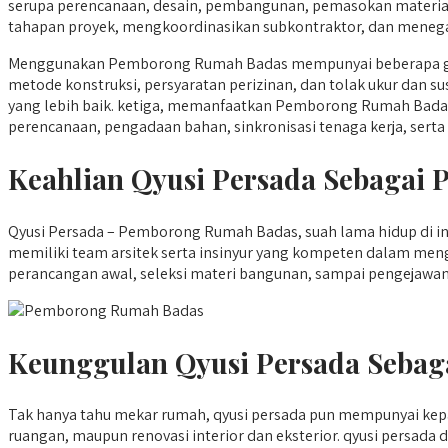
serupa perencanaan, desain, pembangunan, pemasokan materia
tahapan proyek, mengkoordinasikan subkontraktor, dan menegask
Menggunakan Pemborong Rumah Badas mempunyai beberapa guna
metode konstruksi, persyaratan perizinan, dan tolak ukur dan 
yang lebih baik. ketiga, memanfaatkan Pemborong Rumah Badas 
perencanaan, pengadaan bahan, sinkronisasi tenaga kerja, serta 
Keahlian Qyusi Persada Sebaga
Qyusi Persada – Pemborong Rumah Badas, suah lama hidup di in
memiliki team arsitek serta insinyur yang kompeten dalam me
perancangan awal, seleksi materi bangunan, sampai pengejawant
Keunggulan Qyusi Persada Sebag
Tak hanya tahu mekar rumah, qyusi persada pun mempunyai kep
ruangan, maupun renovasi interior dan eksterior. qyusi persada