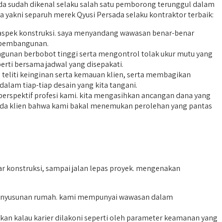
ada sudah dikenal selaku salah satu pemborong terunggul dalam
a yakni separuh merek Qyusi Persada selaku kontraktor terbaik:
m aspek konstruksi. saya menyandang wawasan benar-benar
s pembangunan.
unan berbobot tinggi serta mengontrol tolak ukur mutu yang
perti bersama jadwal yang disepakati.
liti keinginan serta kemauan klien, serta membagikan
dalam tiap-tiap desain yang kita tangani.
erspektif profesi kami. kita mengasihkan ancangan dana yang
epada klien bahwa kami bakal menemukan perolehan yang pantas
 konstruksi, sampai jalan lepas proyek. mengenakan
nyusunan rumah. kami mempunyai wawasan dalam
n kalau karier dilakoni seperti oleh parameter keamanan yang