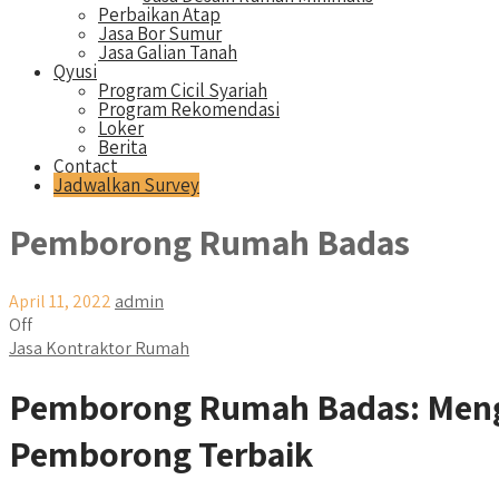
Perbaikan Atap
Jasa Bor Sumur
Jasa Galian Tanah
Qyusi
Program Cicil Syariah
Program Rekomendasi
Loker
Berita
Contact
Jadwalkan Survey
Pemborong Rumah Badas
April 11, 2022
admin
Off
Jasa Kontraktor Rumah
Pemborong Rumah Badas: Meng
Pemborong Terbaik