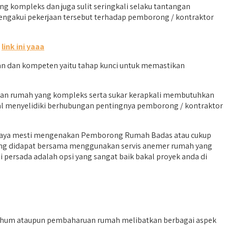
kompleks dan juga sulit seringkali selaku tantangan
engakui pekerjaan tersebut terhadap pemborong / kontraktor
k
link ini yaaa
 dan kompeten yaitu tahap kunci untuk memastikan
kan rumah yang kompleks serta sukar kerapkali membutuhkan
kal menyelidiki berhubungan pentingnya pemborong / kontraktor
 saya mesti mengenakan Pemborong Rumah Badas atau cukup
yang didapat bersama menggunakan servis anemer rumah yang
 persada adalah opsi yang sangat baik bakal proyek anda di
fhum ataupun pembaharuan rumah melibatkan berbagai aspek