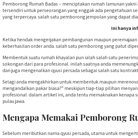
Pemborong Rumah Badas – menciptakan rumah lamunan yakni an
tersendiri untuk perseorangan yang enggak ada pengetahuan se
yang terpercaya. salah satu pemborong jempolan yang dapat di
Ini hanya in
Ketika hendak mengerjakan pembangunan maupun peremajaan 
keberhasilan order anda. salah satu pemborong yang patut dip
Membentuk suatu rumah khayalan pun ialah salah satu penerim
sokongan dari para profesional. inilah saatnya anda memenung
dan juga mengenalkan qyusi persada sebagai salah satu kontrakto
Selagi anda mengakhirkan untuk membentuk maupun merenovasi
mengandalkan pakar biasa?” meskipun tiap-tiap pilihan menya
profesional. dalam artikel ini, anda tentu memaknakan kenapa 
pulau jawa.
Mengapa Memakai Pemborong Ru
Sebelum meributkan nama qyusi persada, utama untuk menger