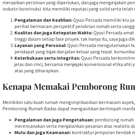
merapikan perizinan yang diperlukan, dan juga mengerjakan pen
industri konstruksi. kita memiliki reputasi yang solid serta te
Pengalaman dan Keahlian:
Qyusi Persada memiliki kru y
perihal bermacam perspektif pendirian rumah serta san
Kualitas dan juga Ketepatan Waktu:
Qyusi Persada amat
tinggi dalam setiap fase proyek. tak hanya itu, saya juga 
Layanan yang Personal:
Qyusi Persada mengutamakan hub
pendapat yang bijak dan jalan keluar yang tepat. komunikas
Keterbukaan serta Integritas:
Qyusi Persada berkomitmen
jelas dan rinci, bersama menjejaki konvensional etika a
atas yang diharapkan.
Kenapa Memakai Pemborong Rumah
Membikin satu buah rumah mengimplikasikan bermacam aspek, t
Pemborong Rumah Badas dapat mengasihkan berlimpah manfaat
Pengalaman dan juga Pengetahuan:
pemborong rumah m
merencanakan serta menjalankan pesanan atas realistis dan
Mutu dan juga Keamanan:
kontraktor jempolan hendak m