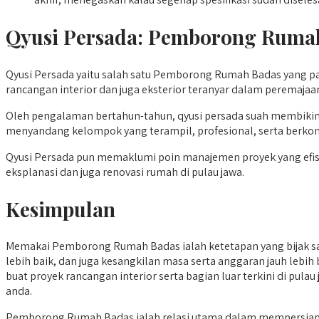
Qyusi Persada:
Pemborong Ruma
Qyusi Persada yaitu salah satu Pemborong Rumah Badas yang pal
rancangan interior dan juga eksterior teranyar dalam peremajaa
Oleh pengalaman bertahun-tahun, qyusi persada suah membikin
menyandang kelompok yang terampil, profesional, serta berk
Qyusi Persada pun memaklumi poin manajemen proyek yang efisien
eksplanasi dan juga renovasi rumah di pulau jawa.
Kesimpulan
Memakai Pemborong Rumah Badas ialah ketetapan yang bijak s
lebih baik, dan juga kesangkilan masa serta anggaran jauh lebi
buat proyek rancangan interior serta bagian luar terkini di pu
anda.
Pemborong Rumah Badas ialah relasi utama dalam mempersiapkan