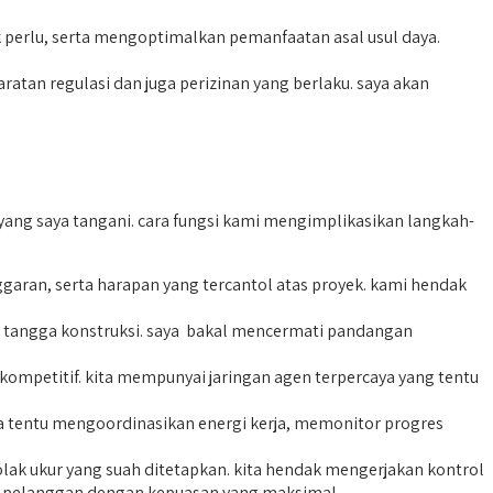
perlu, serta mengoptimalkan pemanfaatan asal usul daya.
n regulasi dan juga perizinan yang berlaku. saya akan
ang saya tangani. cara fungsi kami mengimplikasikan langkah-
ran, serta harapan yang tercantol atas proyek. kami hendak
tangga konstruksi. saya bakal mencermati pandangan
mpetitif. kita mempunyai jaringan agen terpercaya yang tentu
ta tentu mengoordinasikan energi kerja, memonitor progres
lak ukur yang suah ditetapkan. kita hendak mengerjakan kontrol
ap pelanggan dengan kepuasan yang maksimal.