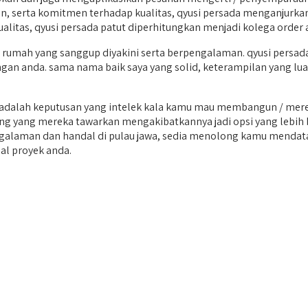
an, serta komitmen terhadap kualitas, qyusi persada menganjurk
litas, qyusi persada patut diperhitungkan menjadi kolega order 
mah yang sanggup diyakini serta berpengalaman. qyusi persada 
ngan anda. sama nama baik saya yang solid, keterampilan yang lua
alah keputusan yang intelek kala kamu mau membangun / meren
n uang yang mereka tawarkan mengakibatkannya jadi opsi yang lebi
galaman dan handal di pulau jawa, sedia menolong kamu mendata
al proyek anda.