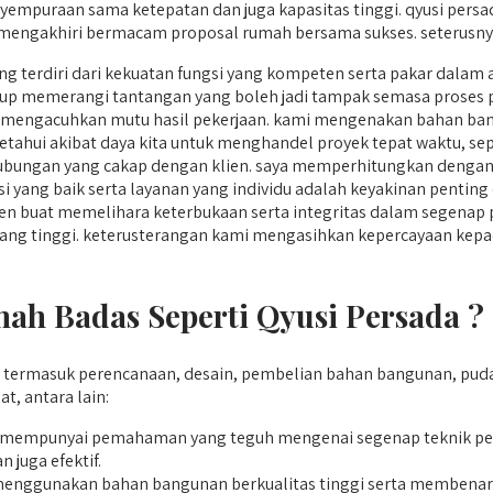
yempuraan sama ketepatan dan juga kapasitas tinggi. qyusi pers
lah mengakhiri bermacam proposal rumah bersama sukses. seterusny
ang terdiri dari kekuatan fungsi yang kompeten serta pakar dala
ggup memerangi tantangan yang boleh jadi tampak semasa prose
 mengacuhkan mutu hasil pekerjaan. kami mengenakan bahan bang
diketahui akibat daya kita untuk menghandel proyek tepat waktu, se
ungan yang cakap dengan klien. saya memperhitungkan dengan te
i yang baik serta layanan yang individu adalah keyakinan penting 
 buat memelihara keterbukaan serta integritas dalam segenap p
hli yang tinggi. keterusterangan kami mengasihkan kepercayaan k
 Badas Seperti Qyusi Persada ?
ermasuk perencanaan, desain, pembelian bahan bangunan, pudar
, antara lain:
empunyai pemahaman yang teguh mengenai segenap teknik pe
 juga efektif.
enggunakan bahan bangunan berkualitas tinggi serta membenarka