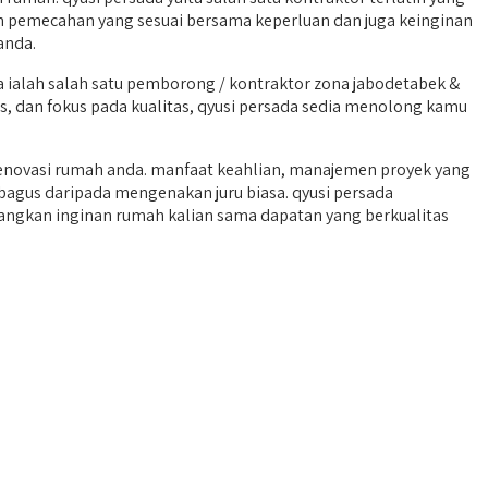
an pemecahan yang sesuai bersama keperluan dan juga keinginan
anda.
ialah salah satu pemborong / kontraktor zona jabodetabek &
s, dan fokus pada kualitas, qyusi persada sedia menolong kamu
ovasi rumah anda. manfaat keahlian, manajemen proyek yang
h bagus daripada mengenakan juru biasa. qyusi persada
ngkan inginan rumah kalian sama dapatan yang berkualitas