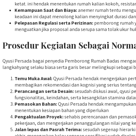
ketat. ini hendak menentukan rumah kalian kokoh, resistan
Kemampuan Saat dan Biaya:
anemer rumah tentu menguru
keadaan ini dapat menolong kalian menyingkat durasi dan
Pelepasan Regulasi serta Perizinan:
pemborong rumah yan
menguatkan jika proposal anda serupa sama tolak ukur hu
Prosedur Kegiatan Sebagai Norma
Qyusi Persada bagai penyedia Pemborong Rumah Badas mengadops
langkahyang selaku biasa serta garis besar melingkupi sebagai b
Temu Muka Awal:
Qyusi Persada hendak mengerjakan pert
membagikan rekomendasi dan kognisi yang serius tentang
Perancangan serta Desain:
sesudah diskusi awal, qyusi
fungsionalitas, keindahan, serta kesangkilan stamina dal
Pemasokan Bahan:
Qyusi Persada hendak mengampukan pe
menentukan kesiapan bahan yang diperlukan
Pengaktualan Proyek:
sehabis perencanaan dan pemasokan
pekerjaan, dan mengerjakan penanggulangan nilai yang ke
Jalan lepas dan Pasrah Terima:
sesudah segenap hierarki 
akhir, menegaskan kalau segenap spesifikasi sudah disel