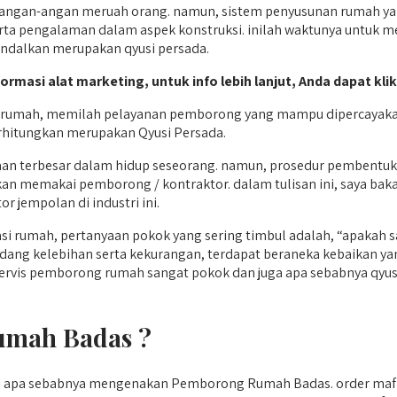
gan-angan meruah orang. namun, sistem penyusunan rumah yang 
rta pengalaman dalam aspek konstruksi. inilah waktunya untuk m
andalkan merupakan qyusi persada.
formasi alat marketing, untuk info lebih lanjut, Anda dapat kli
rumah, memilah pelayanan pemborong yang mampu dipercayakan
erhitungkan merupakan Qyusi Persada.
aan terbesar dalam hidup seseorang. namun, prosedur pembentu
kan memakai pemborong / kontraktor. dalam tulisan ini, saya ba
r jempolan di industri ini.
 rumah, pertanyaan pokok yang sering timbul adalah, “apakah
ndang kelebihan serta kekurangan, terdapat beraneka kebaikan 
servis pemborong rumah sangat pokok dan juga apa sebabnya qyusi
mah Badas ?
ti apa sebabnya mengenakan Pemborong Rumah Badas. order ma