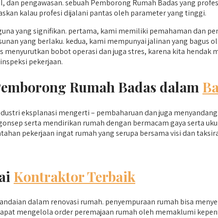
l, dan pengawasan. sebuah Pemborong Rumah Badas yang profes
an kalau profesi dijalani pantas oleh parameter yang tinggi.
 yang signifikan. pertama, kami memiliki pemahaman dan pen
susunan yang berlaku. kedua, kami mempunyai jalinan yang bagus 
menyurutkan bobot operasi dan juga stres, karena kita hendak 
inspeksi pekerjaan.
i Pemborong Rumah Badas dalam
Ba
dustri eksplanasi mengerti – pembaharuan dan juga menyandang r
ngonsep serta mendirikan rumah dengan bermacam gaya serta ukur
ahan pekerjaan ingat rumah yang serupa bersama visi dan taksir
ai
Kontraktor Terbaik
andaian dalam renovasi rumah. penyempuraan rumah bisa menyer
 dapat mengelola order peremajaan rumah oleh memaklumi kepentin