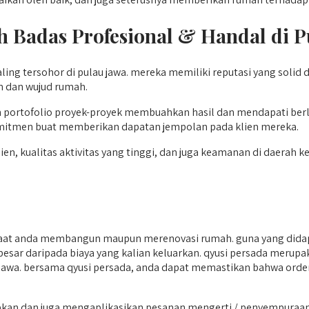
h Badas
Profesional & Handal di P
ing tersohor di pulau jawa. mereka memiliki reputasi yang soli
n dan wujud rumah.
 portofolio proyek-proyek membuahkan hasil dan mendapati berl
omitmen buat memberikan dapatan jempolan pada klien mereka.
, kualitas aktivitas yang tinggi, dan juga keamanan di daerah k
aat anda membangun maupun merenovasi rumah. guna yang didapa
h besar daripada biaya yang kalian keluarkan. qyusi persada meru
lau jawa. bersama qyusi persada, anda dapat memastikan bahwa or
 dan juga mengaplikasikan pesanan mengerti / penyempuraan rum