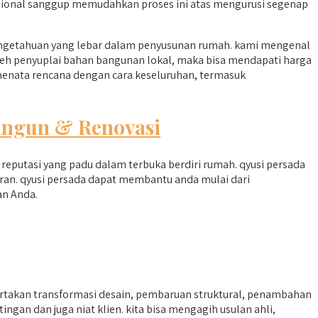
ional sanggup memudahkan proses ini atas mengurusi segenap
getahuan yang lebar dalam penyusunan rumah. kami mengenal
oleh penyuplai bahan bangunan lokal, maka bisa mendapati harga
menata rencana dengan cara keseluruhan, termasuk
ngun & Renovasi
eputasi yang padu dalam terbuka berdiri rumah. qyusi persada
an. qyusi persada dapat membantu anda mulai dari
an Anda.
takan transformasi desain, pembaruan struktural, penambahan
gan dan juga niat klien. kita bisa mengagih usulan ahli,