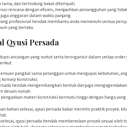
 lama, dan terlindung bakal ditempati.
si rencana dengan efisien, menjauhkan penangguhan yang tidak 
 juga anggaran dalam waktu panjang.
g profesional hendak membantu anda memenuhi semua persyarata
kum yang berlaku.
l Qyusi Persada
i ancangan yang runtut serta terorganisir dalam setiap order y
erikut:
emuan pangkal sama pelanggan untuk mengupas kebutuhan, angga
 konsep konstruksi.
 persada hendak mengembangkan bentuk dan juga mengagendakan 
am desain rumah.
ngadaan materi konstruksi bermutu tinggi dengan harga yang ko
 bahan selesai, qyusi persada bakal merintis praktik proyek. ki
tat.
selesai, qyusi persada hendak membereskan proyek sesuai oleh to
esaikan oleh baik, dan juga seterusnya memberikan rumah terhad