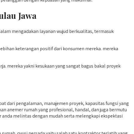
ulau Jawa
d dalam mengadakan layanan wujud berkualitas, termasuk
ebihan keterangan positif dari konsumen mereka. mereka
erja. mereka yakni kesukaan yang sangat bagus bakal proyek
t dari pengalaman, manajemen proyek, kapasitas fungsi yang
pakan anemer rumah yang profesional, handal, dan juga bermutu
der anda melintas dengan mudah serta melengkapi ekspektasi
ah. qyusi persada yaitu salah satu kontraktor terlatih yang