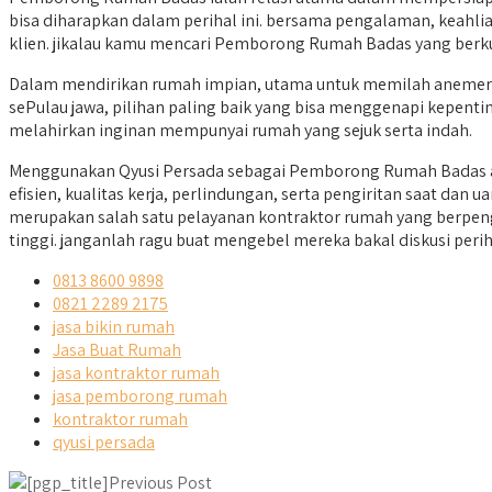
bisa diharapkan dalam perihal ini. bersama pengalaman, keahli
klien. jikalau kamu mencari Pemborong Rumah Badas yang berkua
Dalam mendirikan rumah impian, utama untuk memilah anemer ru
sePulau jawa, pilihan paling baik yang bisa menggenapi kepenti
melahirkan inginan mempunyai rumah yang sejuk serta indah.
Menggunakan Qyusi Persada sebagai Pemborong Rumah Badas ad
efisien, kualitas kerja, perlindungan, serta pengiritan saat da
merupakan salah satu pelayanan kontraktor rumah yang berpen
tinggi. janganlah ragu buat mengebel mereka bakal diskusi perih
0813 8600 9898
0821 2289 2175
jasa bikin rumah
Jasa Buat Rumah
jasa kontraktor rumah
jasa pemborong rumah
kontraktor rumah
qyusi persada
Previous Post