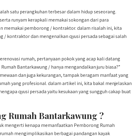
lah satu perangkuhan terbesar dalam hidup seseorang.
erta runyam kerapkali memakai sokongan dari para
 memakai pemborong / kontraktor. dalam risalah ini, kita
 / kontraktor dan mengenalkan qyusi persada sebagai salah
enovasi rumah, pertanyaan pokok yang acap kali datang
 Rumah Bantarkawung / hanya mengandalkan juru biasa?”
stimewaan dan juga kekurangan, tampak beragam manfaat yang
ah yang profesional. dalam artikel ini, kita bakal menjelaskan
mengapa qyusi persada yaitu kesukaan yang sungguh cakap buat
g Rumah Bantarkawung ?
ntuk mengerti kenapa memanfaatkan Pemborong Rumah
 rumah mengimplikasikan berbagai pandangan kayak