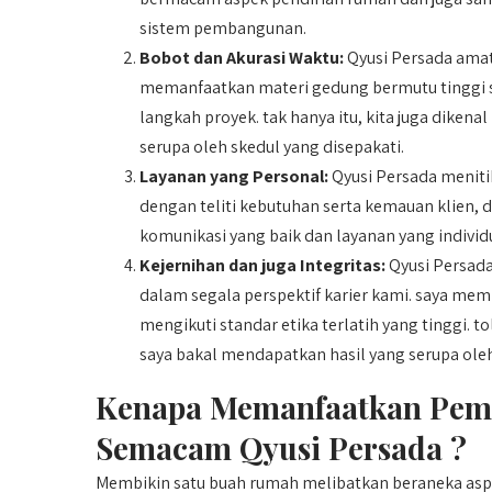
sistem pembangunan.
Bobot dan Akurasi Waktu:
Qyusi Persada amat
memanfaatkan materi gedung bermutu tinggi s
langkah proyek. tak hanya itu, kita juga dike
serupa oleh skedul yang disepakati.
Layanan yang Personal:
Qyusi Persada menitik
dengan teliti kebutuhan serta kemauan klien, d
komunikasi yang baik dan layanan yang individ
Kejernihan dan juga Integritas:
Qyusi Persada
dalam segala perspektif karier kami. saya memb
mengikuti standar etika terlatih yang tinggi.
saya bakal mendapatkan hasil yang serupa ole
Kenapa Memanfaatkan Pe
Semacam Qyusi Persada ?
Membikin satu buah rumah melibatkan beraneka asp