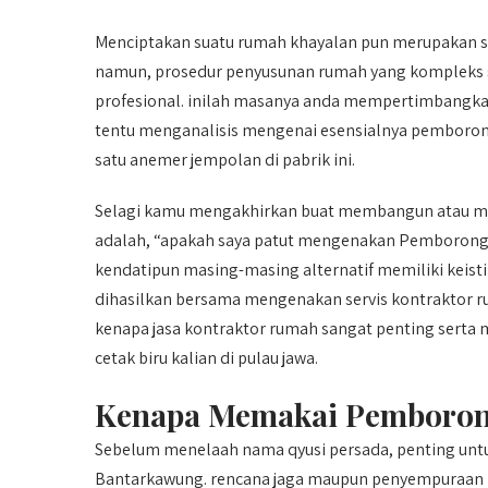
Menciptakan suatu rumah khayalan pun merupakan sa
namun, prosedur penyusunan rumah yang kompleks s
profesional. inilah masanya anda mempertimbangkan
tentu menganalisis mengenai esensialnya pemborong
satu anemer jempolan di pabrik ini.
Selagi kamu mengakhirkan buat membangun atau mer
adalah, “apakah saya patut mengenakan Pemborong
kendatipun masing-masing alternatif memiliki kei
dihasilkan bersama mengenakan servis kontraktor rum
kenapa jasa kontraktor rumah sangat penting serta 
cetak biru kalian di pulau jawa.
Kenapa Memakai Pemboron
Sebelum menelaah nama qyusi persada, penting u
Bantarkawung. rencana jaga maupun penyempuraan