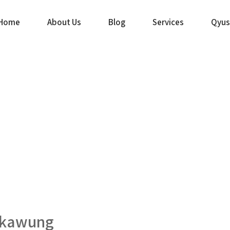
Home
About Us
Blog
Services
Qyus
rkawung