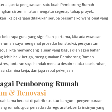
erial, serta pengawasan. satu buah Pemborong Rumah
an sistem ini atas mengatur segenap tahap proyek,
n jika pekerjaan dilakukan serupa bersama konvensional yang
berapa guna yang signifikan. pertama, kita ada wawasan
 rumah. saya mengenal prosedur konstruksi, persyaratan
 kedua, kita menyandang jalinan yang bagus oleh agen bahan
ng lebih baik. ketiga, menggunakan Pemborong Rumah
tres, lantaran saya hendak menata desain selaku keseluruhan,
 stamina kerja, dan juga seput pekerjaan.
ebagai Pemborong Rumah
un & Renovasi
ah lama beraksi di pabrik struktur bangun – penyempuraan
g rumah. qyusi persada ada regu arsitek serta insinyur yang