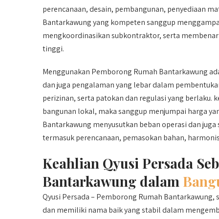
perencanaan, desain, pembangunan, penyediaan mat
Bantarkawung yang kompeten sanggup menggampangk
mengkoordinasikan subkontraktor, serta membenarka
tinggi.
Menggunakan Pemborong Rumah Bantarkawung ada be
dan juga pengalaman yang lebar dalam pembentukan
perizinan, serta patokan dan regulasi yang berlaku.
bangunan lokal, maka sanggup menjumpai harga ya
Bantarkawung menyusutkan beban operasi dan juga s
termasuk perencanaan, pemasokan bahan, harmonisasi
Keahlian Qyusi Persada S
Bantarkawung dalam
Bang
Qyusi Persada – Pemborong Rumah Bantarkawung, su
dan memiliki nama baik yang stabil dalam mengemban