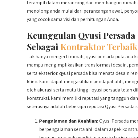
terampil dalam merancang dan membangun rumah ol
menolong anda mulai dari perancangan awal, penyor
yang cocok sama visi dan perhitungan Anda.
Keunggulan Qyusi Persada
Sebagai
Kontraktor Terbaik
Tak hanya mengerti rumah, qyusi persada pula ad
mampu mengimplikasikan transformasi desain, pemba
serta eksterior. qyusi persada bisa menata desain 
klien. kami dapat mengasihkan pendapat ahli, menge
oleh akurasi serta mutu tinggi. qyusi persada telah d
konstruksi. kami memiliki reputasi yang tangguh da
seterusnya adalah beberapa reputasi Qyusi Persada s
Pengalaman dan Keahlian:
Qyusi Persada memp
berpengalaman serta ahli dalam aspek konstr
bermacam aspek pendirian rumah dan juga sa