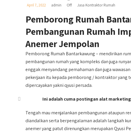
Off
April 7, 2022
admin
Jasa Kontraktor Rumah
Pemborong Rumah Banta
Pembangunan Rumah Impi
Anemer Jempolan
Pemborong Rumah Bantarkawung – mendirikan ruma
pembangunan rumah yang kompleks dan juga runyam a
enggak menyandang pemahaman dan juga wawasan da
pekerjaan itu kepada pemborong / kontraktor yang te
dipercayakan yakni qyusi persada.
Ini adalah cuma postingan alat marketing,
Tengah mau menjalankan pembangunan ataupun ren
diandalkan serta berpengalaman adalah langkah kun
anemer yang patut direnungkan merupakan Qyusi Pe