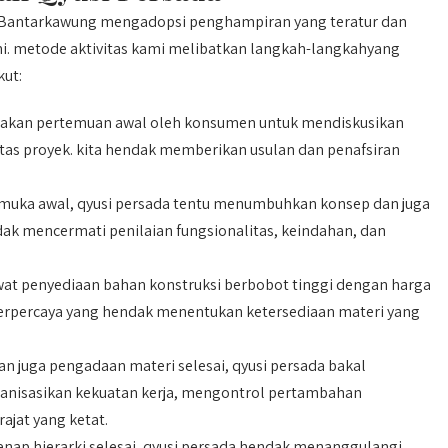
Bantarkawung mengadopsi penghampiran yang teratur dan
ni. metode aktivitas kami melibatkan langkah-langkahyang
kut:
jakan pertemuan awal oleh konsumen untuk mendiskusikan
atas proyek. kita hendak memberikan usulan dan penafsiran
muka awal, qyusi persada tentu menumbuhkan konsep dan juga
ak mencermati penilaian fungsionalitas, keindahan, dan
at penyediaan bahan konstruksi berbobot tinggi dengan harga
 terpercaya yang hendak menentukan ketersediaan materi yang
n juga pengadaan materi selesai, qyusi persada bakal
ganisasikan kekuatan kerja, mengontrol pertambahan
ajat yang ketat.
nap hierarki selesai, qyusi persada hendak menanggulangi