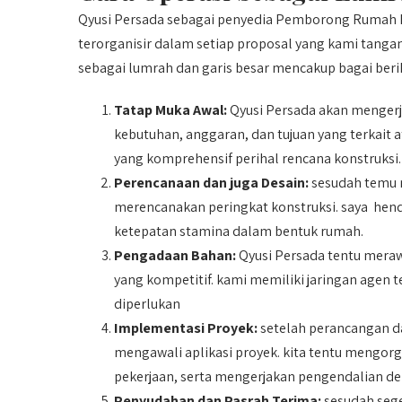
Qyusi Persada sebagai penyedia Pemborong Rumah 
terorganisir dalam setiap proposal yang kami tanga
sebagai lumrah dan garis besar mencakup bagai beri
Tatap Muka Awal:
Qyusi Persada akan menger
kebutuhan, anggaran, dan tujuan yang terkait 
yang komprehensif perihal rencana konstruksi.
Perencanaan dan juga Desain:
sesudah temu 
merencanakan peringkat konstruksi. saya hend
ketepatan stamina dalam bentuk rumah.
Pengadaan Bahan:
Qyusi Persada tentu meraw
yang kompetitif. kami memiliki jaringan agen
diperlukan
Implementasi Proyek:
setelah perancangan da
mengawali aplikasi proyek. kita tentu mengor
pekerjaan, serta mengerjakan pengendalian der
Penyudahan dan Pasrah Terima:
sesudah sege