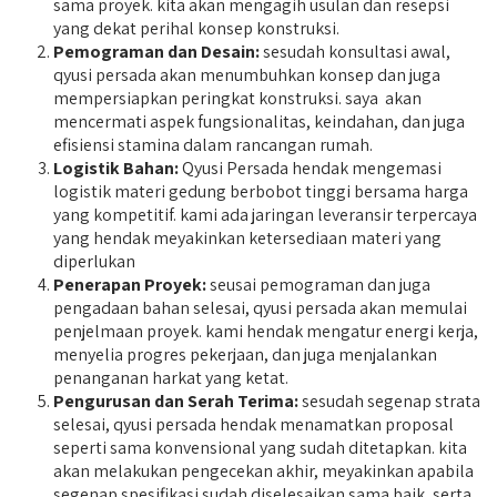
sama proyek. kita akan mengagih usulan dan resepsi
yang dekat perihal konsep konstruksi.
Pemograman dan Desain:
sesudah konsultasi awal,
qyusi persada akan menumbuhkan konsep dan juga
mempersiapkan peringkat konstruksi. saya akan
mencermati aspek fungsionalitas, keindahan, dan juga
efisiensi stamina dalam rancangan rumah.
Logistik Bahan:
Qyusi Persada hendak mengemasi
logistik materi gedung berbobot tinggi bersama harga
yang kompetitif. kami ada jaringan leveransir terpercaya
yang hendak meyakinkan ketersediaan materi yang
diperlukan
Penerapan Proyek:
seusai pemograman dan juga
pengadaan bahan selesai, qyusi persada akan memulai
penjelmaan proyek. kami hendak mengatur energi kerja,
menyelia progres pekerjaan, dan juga menjalankan
penanganan harkat yang ketat.
Pengurusan dan Serah Terima:
sesudah segenap strata
selesai, qyusi persada hendak menamatkan proposal
seperti sama konvensional yang sudah ditetapkan. kita
akan melakukan pengecekan akhir, meyakinkan apabila
segenap spesifikasi sudah diselesaikan sama baik, serta