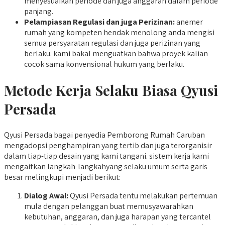
menyesuaikan periode dan juga anggaran dalam periode
panjang.
Pelampiasan Regulasi dan juga Perizinan:
anemer
rumah yang kompeten hendak menolong anda mengisi
semua persyaratan regulasi dan juga perizinan yang
berlaku. kami bakal menguatkan bahwa proyek kalian
cocok sama konvensional hukum yang berlaku.
Metode Kerja Selaku Biasa Qyusi
Persada
Qyusi Persada bagai penyedia Pemborong Rumah Caruban
mengadopsi penghampiran yang tertib dan juga terorganisir
dalam tiap-tiap desain yang kami tangani. sistem kerja kami
mengaitkan langkah-langkahyang selaku umum serta garis
besar melingkupi menjadi berikut:
Dialog Awal:
Qyusi Persada tentu melakukan pertemuan
mula dengan pelanggan buat memusyawarahkan
kebutuhan, anggaran, dan juga harapan yang tercantel