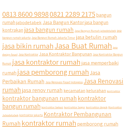
0813 8600 9898
0821 2289 2175
bangun
Jasa Bangun Kantor
rumah
jabodetabek
jasa bangun
jasa bangun rumah
kontrakan
Jasa Bangun Rumah jabodetabek
jasa
jasa betulin rumah
bangun rumah jakarta
Jasa Bangun Rumah Jakarta Timur
Jasa Buat Rumah
jasa bikin rumah
jasa
Jasa Kontraktor Bangunan
design fasad
Jasa Kontraktor
Jasa Kontraktor Bangun
jasa kontraktor rumah
jasa memperbaiki
Rumah
jasa pemborong rumah
Jasa
rumah
Jasa Renovasi
Perbaikan Rumah
Jasa Renovasi Fasad Indonesia
rumah
jasa renov rumah
kecamatan
kelurahan
kontraktor
kontraktor bangunan rumah
kontraktor
bangun rumah
kontraktor bekasi
kontraktor bogor
kontraktor depok
Kontraktor
Kontraktor Pembangunan
Jabodetabek
kontraktor jakarta
kontraktor rumah
Rumah
pemborong rumah