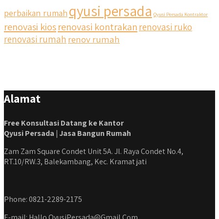
qyusi persada
perbaikan rumah
Qyusi Persada Kontraktor
renovasi kios
renovasi kontrakan
renovasi ruko
renovasi rumah
renov rumah
Alamat
Free Konsultasi Datang ke Kantor
Qyusi Persada | Jasa Bangun Rumah
Zam Zam Square Condet Unit 5A. Jl. Raya Condet No.4,
RT.10/RW.3, Balekambang, Kec. Kramat jati
Phone: 0821-2289-2175
E-mail: Hallo.QyusiPersada@Gmail.Com