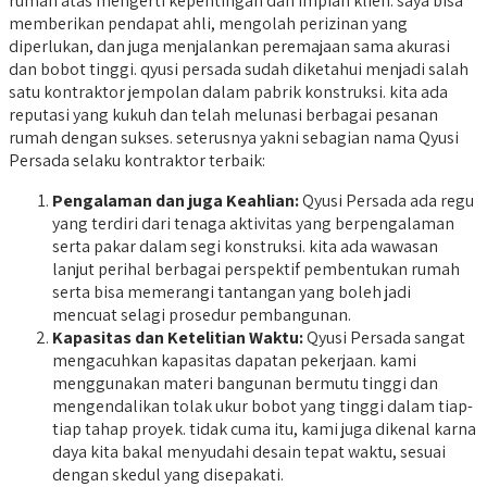
rumah atas mengerti kepentingan dan impian klien. saya bisa
memberikan pendapat ahli, mengolah perizinan yang
diperlukan, dan juga menjalankan peremajaan sama akurasi
dan bobot tinggi. qyusi persada sudah diketahui menjadi salah
satu kontraktor jempolan dalam pabrik konstruksi. kita ada
reputasi yang kukuh dan telah melunasi berbagai pesanan
rumah dengan sukses. seterusnya yakni sebagian nama Qyusi
Persada selaku kontraktor terbaik:
Pengalaman dan juga Keahlian:
Qyusi Persada ada regu
yang terdiri dari tenaga aktivitas yang berpengalaman
serta pakar dalam segi konstruksi. kita ada wawasan
lanjut perihal berbagai perspektif pembentukan rumah
serta bisa memerangi tantangan yang boleh jadi
mencuat selagi prosedur pembangunan.
Kapasitas dan Ketelitian Waktu:
Qyusi Persada sangat
mengacuhkan kapasitas dapatan pekerjaan. kami
menggunakan materi bangunan bermutu tinggi dan
mengendalikan tolak ukur bobot yang tinggi dalam tiap-
tiap tahap proyek. tidak cuma itu, kami juga dikenal karna
daya kita bakal menyudahi desain tepat waktu, sesuai
dengan skedul yang disepakati.