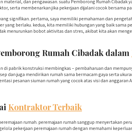
aan material, dan pengawasan. suatu Pemborong Rumah Cibadak 
or, serta membenarkan jika pekerjaan dijalani cocok bersama pa
ang signifikan. pertama, saya memiliki pemahaman dan penget
order yang berlaku. kedua, kita memiliki hubungan yang baik sa
k menurunkan bobot aktivitas dan stres, akibat kita akan menge
i Pemborong Rumah Cibadak dalam
n di pabrik konstruksi membingkas – pembaharuan dan mempunya
onsep dan juga mendirikan rumah sama bermacam gaya serta ukur
ntasi pesanan siuman rumah yang cocok atas visi dan anggaran A
ai
Kontraktor Terbaik
m peremajaan rumah. peremajaan rumah sanggup menyertakan per
a mengelola pekerjaan peremajaan rumah dengan memahami keperlua