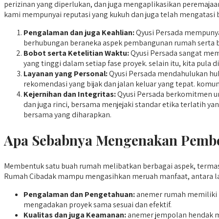
perizinan yang diperlukan, dan juga mengaplikasikan peremajaan
kami mempunyai reputasi yang kukuh dan juga telah mengatasi 
Pengalaman dan juga Keahlian:
Qyusi Persada mempunyai
berhubungan beraneka aspek pembangunan rumah serta b
Bobot serta Ketelitian Waktu:
Qyusi Persada sangat memp
yang tinggi dalam setiap fase proyek. selain itu, kita pul
Layanan yang Personal:
Qyusi Persada mendahulukan hub
rekomendasi yang bijak dan jalan keluar yang tepat. komun
Kejernihan dan Integritas:
Qyusi Persada berkomitmen unt
dan juga rinci, bersama menjejaki standar etika terlatih
bersama yang diharapkan.
Apa Sebabnya Mengenakan Pembo
Membentuk satu buah rumah melibatkan berbagai aspek, termasu
Rumah Cibadak mampu mengasihkan meruah manfaat, antara la
Pengalaman dan Pengetahuan:
anemer rumah memiliki 
mengadakan proyek sama sesuai dan efektif.
Kualitas dan juga Keamanan:
anemer jempolan hendak me