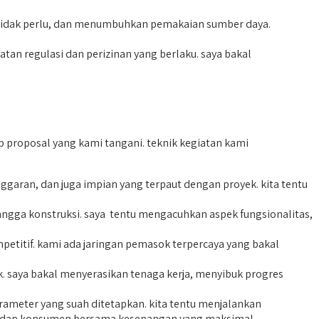
tidak perlu, dan menumbuhkan pemakaian sumber daya.
n regulasi dan perizinan yang berlaku. saya bakal
proposal yang kami tangani. teknik kegiatan kami
aran, dan juga impian yang terpaut dengan proyek. kita tentu
ngga konstruksi. saya tentu mengacuhkan aspek fungsionalitas,
petitif. kami ada jaringan pemasok terpercaya yang bakal
. saya bakal menyerasikan tenaga kerja, menyibuk progres
arameter yang suah ditetapkan. kita tentu menjalankan
terhadap konsumen bersama kesenangan yang maksimal.