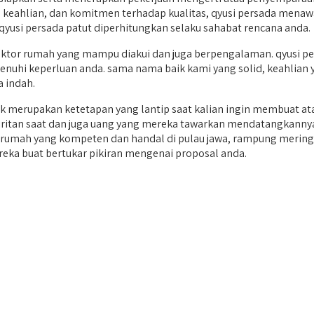
eahlian, dan komitmen terhadap kualitas, qyusi persada menawark
yusi persada patut diperhitungkan selaku sahabat rencana anda.
tor rumah yang mampu diakui dan juga berpengalaman. qyusi per
nuhi keperluan anda. sama nama baik kami yang solid, keahlian y
 indah.
merupakan ketetapan yang lantip saat kalian ingin membuat at
pengiritan saat dan juga uang yang mereka tawarkan mendatangka
rong rumah yang kompeten dan handal di pulau jawa, rampung me
reka buat bertukar pikiran mengenai proposal anda.