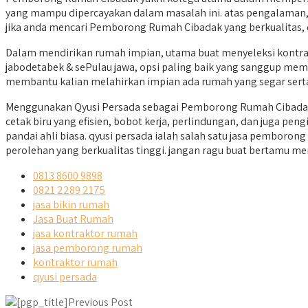
yang mampu dipercayakan dalam masalah ini. atas pengalaman, k
jika anda mencari Pemborong Rumah Cibadak yang berkualitas, q
Dalam mendirikan rumah impian, utama buat menyeleksi kontrak
jabodetabek & sePulau jawa, opsi paling baik yang sanggup meme
membantu kalian melahirkan impian ada rumah yang segar serta
Menggunakan Qyusi Persada sebagai Pemborong Rumah Cibadak 
cetak biru yang efisien, bobot kerja, perlindungan, dan juga 
pandai ahli biasa. qyusi persada ialah salah satu jasa pembo
perolehan yang berkualitas tinggi. jangan ragu buat bertamu me
0813 8600 9898
0821 2289 2175
jasa bikin rumah
Jasa Buat Rumah
jasa kontraktor rumah
jasa pemborong rumah
kontraktor rumah
qyusi persada
Previous Post