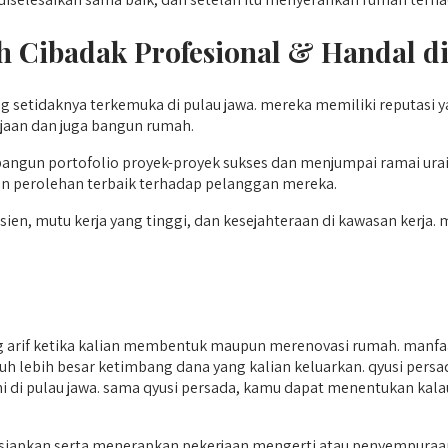
h Cibadak
Profesional & Handal d
 setidaknya terkemuka di pulau jawa. mereka memiliki reputasi 
ajaan dan juga bangun rumah.
angun portofolio proyek-proyek sukses dan menjumpai ramai ura
n perolehan terbaik terhadap pelanggan mereka.
n, mutu kerja yang tinggi, dan kesejahteraan di kawasan kerja. m
arif ketika kalian membentuk maupun merenovasi rumah. manfaa
 jauh lebih besar ketimbang dana yang kalian keluarkan. qyusi pe
ini di pulau jawa. sama qyusi persada, kamu dapat menentukan kal
kan serta menerapkan pekerjaan mengerti atau penyempuraan ru