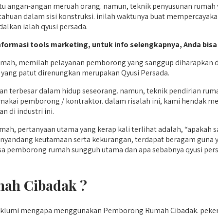
angan-angan meruah orang. namun, teknik penyusunan rumah ya
etahuan dalam sisi konstruksi. inilah waktunya buat mempercayak
alkan ialah qyusi persada.
informasi tools marketing, untuk info selengkapnya, Anda bisa
mah, memilah pelayanan pemborong yang sanggup diharapkan dan
r yang patut direnungkan merupakan Qyusi Persada.
ian terbesar dalam hidup seseorang. namun, teknik pendirian ru
makai pemborong / kontraktor. dalam risalah ini, kami hendak m
 di industri ini.
ah, pertanyaan utama yang kerap kali terlihat adalah, “apak
menyandang keutamaan serta kekurangan, terdapat beragam guna
a jasa pemborong rumah sungguh utama dan apa sebabnya qyusi pe
ah Cibadak ?
maklumi mengapa menggunakan Pemborong Rumah Cibadak. peke