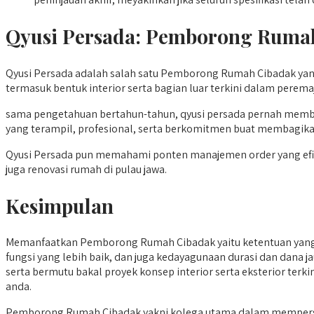
Qyusi Persada:
Pemborong Ruma
Qyusi Persada adalah salah satu Pemborong Rumah Cibadak yang
termasuk bentuk interior serta bagian luar terkini dalam perem
sama pengetahuan bertahun-tahun, qyusi persada pernah memb
yang terampil, profesional, serta berkomitmen buat membagika
Qyusi Persada pun memahami ponten manajemen order yang efisie
juga renovasi rumah di pulau jawa.
Kesimpulan
Memanfaatkan Pemborong Rumah Cibadak yaitu ketentuan yang 
fungsi yang lebih baik, dan juga kedayagunaan durasi dan dana
serta bermutu bakal proyek konsep interior serta eksterior terk
anda.
Pemborong Rumah Cibadak yakni kolega utama dalam mempersiap