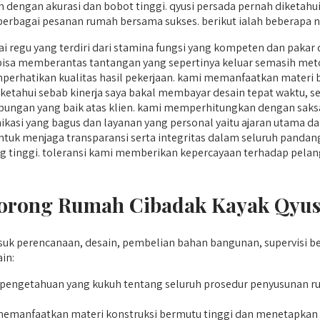
 dengan akurasi dan bobot tinggi. qyusi persada pernah diketahui
berbagai pesanan rumah bersama sukses. berikut ialah beberapa 
 regu yang terdiri dari stamina fungsi yang kompeten dan pakar
isa memberantas tantangan yang sepertinya keluar semasih me
erhatikan kualitas hasil pekerjaan. kami memanfaatkan materi ba
a diketahui sebab kinerja saya bakal membayar desain tepat waktu, 
ungan yang baik atas klien. kami memperhitungkan dengan saks
ikasi yang bagus dan layanan yang personal yaitu ajaran utama da
uk menjaga transparansi serta integritas dalam seluruh pandan
 yang tinggi. toleransi kami memberikan kepercayaan terhadap p
rong Rumah Cibadak Kayak Qyusi
k perencanaan, desain, pembelian bahan bangunan, supervisi be
in:
pengetahuan yang kukuh tentang seluruh prosedur penyusunan r
manfaatkan materi konstruksi bermutu tinggi dan menetapkan k