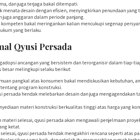
ma, dan juga terjaga bakal ditempati.
 menata desain dengan efisien, menyingkirkan penundaan yang 
 juga anggaran dalam periode panjang.
ompeten bakal meringankan kalian mencukupi segenap persyarata
ukum yang berlaku.
mal Qyusi Persada
opsi ancangan yang bersistem dan terorganisir dalam tiap-tiap 
besar melingkupi selaku berikut:
uan pangkal atas konsumen bakal mendiskusikan kebutuhan, angg
 tentang program konstruksi.
si persada hendak melebarkan desain dan juga mengagendakan ta
diaan materi konstruksi berkualitas tinggi atas harga yang kom
 materi selesai, qyusi persada akan mengawali penjelmaan proyek
ang ketat.
 selesai, qyusi persada hendak mengakhiri rencana seperti atas p
lah diselesaikan sama baik, dan setelah itu menyerahkan rumah 