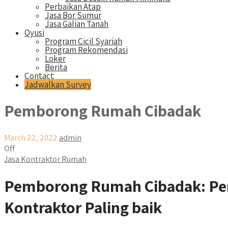
Perbaikan Atap
Jasa Bor Sumur
Jasa Galian Tanah
Qyusi
Program Cicil Syariah
Program Rekomendasi
Loker
Berita
Contact
Jadwalkan Survey
Pemborong Rumah Cibadak
March 22, 2022
admin
Off
Jasa Kontraktor Rumah
Pemborong Rumah Cibadak: Per
Kontraktor Paling baik