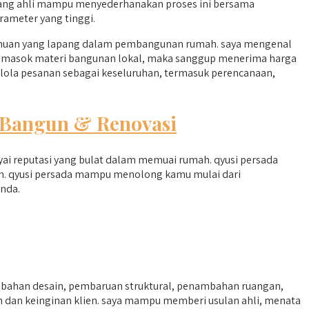
yang ahli mampu menyederhanakan proses ini bersama
rameter yang tinggi.
ahuan yang lapang dalam pembangunan rumah. saya mengenal
ma pemasok materi bangunan lokal, maka sanggup menerima harga
lola pesanan sebagai keseluruhan, termasuk perencanaan,
Bangun & Renovasi
i reputasi yang bulat dalam memuai rumah. qyusi persada
an. qyusi persada mampu menolong kamu mulai dari
nda.
ubahan desain, pembaruan struktural, penambahan ruangan,
n dan keinginan klien. saya mampu memberi usulan ahli, menata