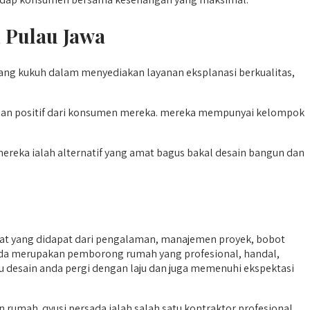
i Pulau Jawa
yang kukuh dalam menyediakan layanan eksplanasi berkualitas,
ian positif dari konsumen mereka. mereka mempunyai kelompok
ereka ialah alternatif yang amat bagus bakal desain bangun dan
t yang didapat dari pengalaman, manajemen proyek, bobot
rsada merupakan pemborong rumah yang profesional, handal,
au desain anda pergi dengan laju dan juga memenuhi ekspektasi
mah. qyusi persada ialah salah satu kontraktor profesional