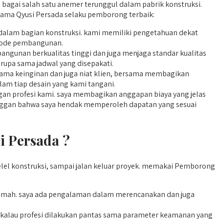
 bagai salah satu anemer terunggul dalam pabrik konstruksi.
nama Qyusi Persada selaku pemborong terbaik:
 dalam bagian konstruksi. kami memiliki pengetahuan dekat
tode pembangunan.
ngunan berkualitas tinggi dan juga menjaga standar kualitas
serupa sama jadwal yang disepakati.
ama keinginan dan juga niat klien, bersama membagikan
lam tiap desain yang kami tangani.
gan profesi kami. saya membagikan anggapan biaya yang jelas
elanggan bahwa saya hendak memperoleh dapatan yang sesuai
 Persada ?
lel konstruksi, sampai jalan keluar proyek. memakai Pemborong
umah. saya ada pengalaman dalam merencanakan dan juga
alau profesi dilakukan pantas sama parameter keamanan yang