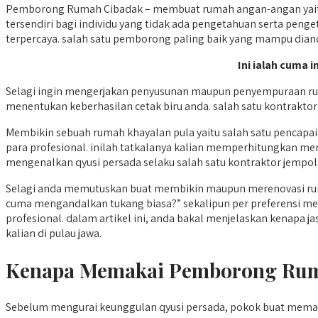
Pemborong Rumah Cibadak – membuat rumah angan-angan yaitu 
tersendiri bagi individu yang tidak ada pengetahuan serta peng
terpercaya. salah satu pemborong paling baik yang mampu diand
Ini ialah cuma 
Selagi ingin mengerjakan penyusunan maupun penyempuraan ru
menentukan keberhasilan cetak biru anda. salah satu kontrakto
Membikin sebuah rumah khayalan pula yaitu salah satu pencapa
para profesional. inilah tatkalanya kalian memperhitungkan me
mengenalkan qyusi persada selaku salah satu kontraktor jempolan
Selagi anda memutuskan buat membikin maupun merenovasi rum
cuma mengandalkan tukang biasa?” sekalipun per preferensi 
profesional. dalam artikel ini, anda bakal menjelaskan kenap
kalian di pulau jawa.
Kenapa Memakai Pemborong Rum
Sebelum mengurai keunggulan qyusi persada, pokok buat me