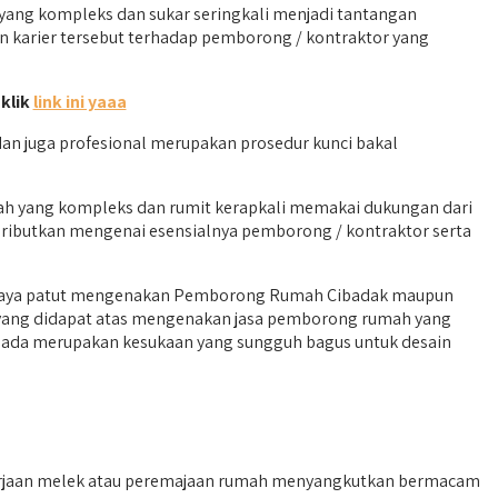
ng kompleks dan sukar seringkali menjadi tantangan
an karier tersebut terhadap pemborong / kontraktor yang
 klik
link ini yaaa
 juga profesional merupakan prosedur kunci bakal
mah yang kompleks dan rumit kerapkali memakai dukungan dari
eributkan mengenai esensialnya pemborong / kontraktor serta
ah saya patut mengenakan Pemborong Rumah Cibadak maupun
 yang didapat atas mengenakan jasa pemborong rumah yang
rsada merupakan kesukaan yang sungguh bagus untuk desain
rjaan melek atau peremajaan rumah menyangkutkan bermacam