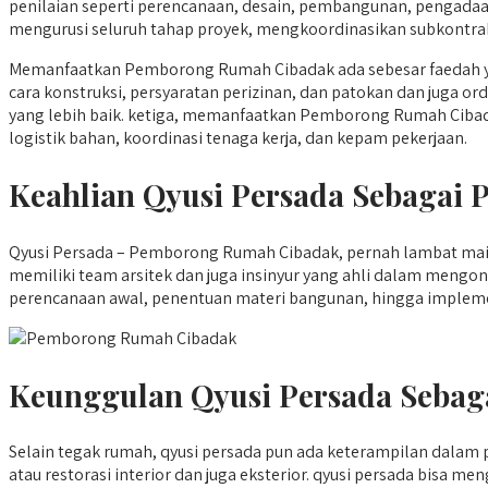
penilaian seperti perencanaan, desain, pembangunan, pengad
mengurusi seluruh tahap proyek, mengkoordinasikan subkontrakt
Memanfaatkan Pemborong Rumah Cibadak ada sebesar faedah y
cara konstruksi, persyaratan perizinan, dan patokan dan juga 
yang lebih baik. ketiga, memanfaatkan Pemborong Rumah Cibada
logistik bahan, koordinasi tenaga kerja, dan kepam pekerjaan.
Keahlian Qyusi Persada Sebaga
Qyusi Persada – Pemborong Rumah Cibadak, pernah lambat mai
memiliki team arsitek dan juga insinyur yang ahli dalam meng
perencanaan awal, penentuan materi bangunan, hingga impleme
Keunggulan Qyusi Persada Sebag
Selain tegak rumah, qyusi persada pun ada keterampilan dala
atau restorasi interior dan juga eksterior. qyusi persada bis