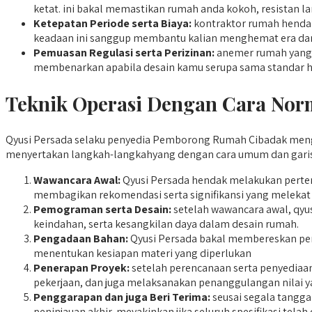
ketat. ini bakal memastikan rumah anda kokoh, resistan la
Ketepatan Periode serta Biaya:
kontraktor rumah hendak
keadaan ini sanggup membantu kalian menghemat era dan
Pemuasan Regulasi serta Perizinan:
anemer rumah yang k
membenarkan apabila desain kamu serupa sama standar h
Teknik Operasi Dengan Cara Nor
Qyusi Persada selaku penyedia Pemborong Rumah Cibadak mengad
menyertakan langkah-langkahyang dengan cara umum dan garis 
Wawancara Awal:
Qyusi Persada hendak melakukan pertem
membagikan rekomendasi serta signifikansi yang melekat
Pemograman serta Desain:
setelah wawancara awal, qyu
keindahan, serta kesangkilan daya dalam desain rumah.
Pengadaan Bahan:
Qyusi Persada bakal membereskan penye
menentukan kesiapan materi yang diperlukan
Penerapan Proyek:
setelah perencanaan serta penyediaan
pekerjaan, dan juga melaksanakan penanggulangan nilai y
Penggarapan dan juga Beri Terima:
seusai segala tangga
peninjauan akhir, meyakinkan jika seluruh spesifikasi te