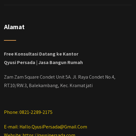
#kontraktorjakarta #kontraktorbangunan
#kontraktorbangunanrumah
#kontraktorbangunanjakarta
#kontraktorbekasi #kontraktorinteriorjakarta
Alamat
#jasabangunrumahdepok
#jasarenovasirumahbekasi
#jasadesainrumahmurah
#jasadesainrumahjakarta
Free Konsultasi Datang ke Kantor
#kontraktorbangunanjabodetabek
Qyusi Persada | Jasa Bangun Rumah
#jasabangunrumahjabodetabek
#qyusipersada
Zam Zam Square Condet Unit 5A. Jl. Raya Condet No.4,
RT.10/RW.3, Balekambang, Kec. Kramat jati
Phone: 0821-2289-2175
E-mail: Hallo.QyusiPersada@Gmail.Com
Website: https://qyusipersada.com