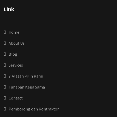
Dih gak tau aja dia kalau di Qyusi Persada
Link
Ada Program Yang namanya PROCIS
(Program Cicilan Syariah)
.
Informasi selengkapnya, buru yuk klik link di
bio IG kitanya 🔥
Home
#jasabangunrumahjakarta
#jasarenovasirumahjakarta
About Us
#kontraktorjakarta #kontraktorbangunan
#kontraktorbangunanrumah
Blog
#kontraktorbangunanjakarta
#kontraktorbekasi #kontraktorinteriorjakarta
Services
#jasabangunrumahdepok
#jasarenovasirumahbekasi
7 Alasan Pilih Kami
#jasadesainrumahmurah
#jasadesainrumahjakarta
Tahapan Kerja Sama
#kontraktorbangunanjabodetabek
#jasabangunrumahjabodetabek
Contact
#qyusipersada
Pemborong dan Kontraktor