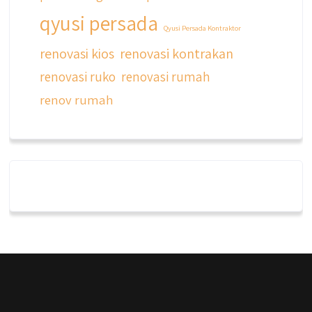
qyusi persada
Qyusi Persada Kontraktor
renovasi kios
renovasi kontrakan
renovasi ruko
renovasi rumah
renov rumah
qyusipersada
@qyusipersada
3 years ago
Dalah satu hasil karya Qyusi persada,
merenovasi rumah biasa jadi rumah mewah
dengan budget 400an, kira kira gimana ya
hasilnya...
#jasabangunrumahjakarta
#jasarenovasirumahjakarta