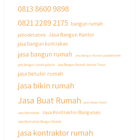
0813 8600 9898
0821 2289 2175
qyusipersada
bangun rumah
@qyusipersada
3 years ago
Jasa Bangun Kantor
jabodetabek
Siapa yang udah masuk List untuk Bangun
jasa bangun kontrakan
dan Renovasi rumah Di @qyusipersada
dengan sistem Cicilan ?? 🤗
jasa bangun rumah
Jasa Bangun Rumah jabodetabek
Untuk informasi lebih lanjut terkait program
jasa bangun rumah jakarta
Jasa Bangun Rumah Jakarta Timur
cicilan ini temen temen bisa langsung klik link
jasa betulin rumah
di bio yaa
jasa bikin rumah
#jasabangunrumahjakarta
#jasarenovasirumahjakarta
Jasa Buat Rumah
#kontraktorjakarta #kontraktorbangunan
jasa design fasad
#kontraktorbangunanrumah
Jasa Kontraktor Bangunan
Jasa Kontraktor
#kontraktorbangunanjakarta
Jasa Kontraktor Bangun Rumah
#kontraktorbekasi #kontraktorinteriorjakarta
#jasabangunrumahdepok
jasa kontraktor rumah
#jasarenovasirumahbekasi