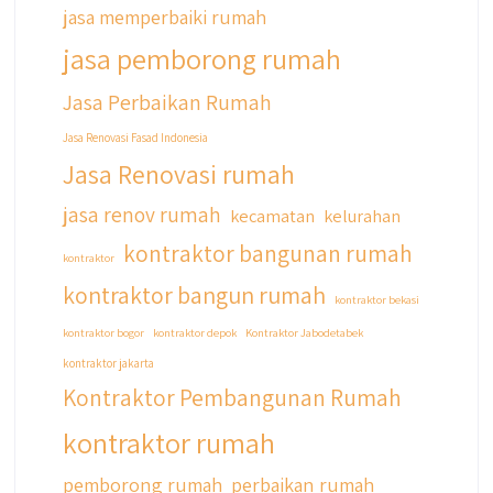
#jasadesainrumahmurah
jasa memperbaiki rumah
#jasadesainrumahjakarta
jasa pemborong rumah
#kontraktorbangunanjabodetabek
#jasabangunrumahjabodetabek
Jasa Perbaikan Rumah
#qyusipersada
Jasa Renovasi Fasad Indonesia
Jasa Renovasi rumah
jasa renov rumah
kecamatan
kelurahan
kontraktor bangunan rumah
kontraktor
kontraktor bangun rumah
kontraktor bekasi
kontraktor bogor
kontraktor depok
Kontraktor Jabodetabek
kontraktor jakarta
Kontraktor Pembangunan Rumah
kontraktor rumah
pemborong rumah
perbaikan rumah