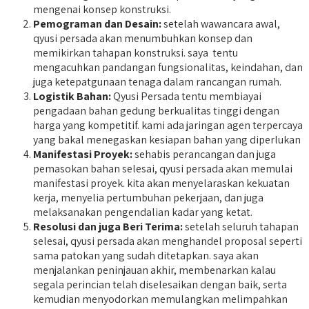
mengenai konsep konstruksi.
Pemograman dan Desain:
setelah wawancara awal,
qyusi persada akan menumbuhkan konsep dan
memikirkan tahapan konstruksi. saya tentu
mengacuhkan pandangan fungsionalitas, keindahan, dan
juga ketepatgunaan tenaga dalam rancangan rumah.
Logistik Bahan:
Qyusi Persada tentu membiayai
pengadaan bahan gedung berkualitas tinggi dengan
harga yang kompetitif. kami ada jaringan agen terpercaya
yang bakal menegaskan kesiapan bahan yang diperlukan
Manifestasi Proyek:
sehabis perancangan dan juga
pemasokan bahan selesai, qyusi persada akan memulai
manifestasi proyek. kita akan menyelaraskan kekuatan
kerja, menyelia pertumbuhan pekerjaan, dan juga
melaksanakan pengendalian kadar yang ketat.
Resolusi dan juga Beri Terima:
setelah seluruh tahapan
selesai, qyusi persada akan menghandel proposal seperti
sama patokan yang sudah ditetapkan. saya akan
menjalankan peninjauan akhir, membenarkan kalau
segala perincian telah diselesaikan dengan baik, serta
kemudian menyodorkan memulangkan melimpahkan