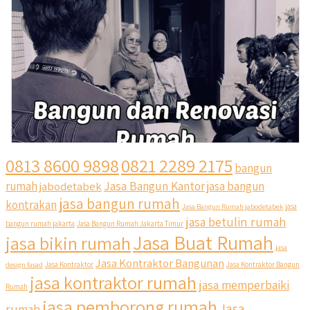
0813 8600 9898
0821 2289 2175
bangun
Jasa Bangun Kantor
rumah
jabodetabek
jasa bangun
jasa bangun rumah
kontrakan
Jasa Bangun Rumah jabodetabek
jasa
jasa betulin rumah
bangun rumah jakarta
Jasa Bangun Rumah Jakarta Timur
Jasa Buat Rumah
jasa bikin rumah
jasa
Jasa Kontraktor Bangunan
design fasad
Jasa Kontraktor
Jasa Kontraktor Bangun
jasa kontraktor rumah
jasa memperbaiki
Rumah
jasa pemborong rumah
Jasa
rumah