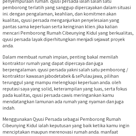
penyempuraan rumah. qyusi persada ialah salah satu
pemborong terlatih yang sanggup dipercayakan dalam situasi
ini. dengan pengalaman, keahlian, dan komitmen akan
kualitas, qyusi persada menganjurkan penyelesaian yang
pantas sama keperluan serta keinginan klien. jika kalian
mencari Pemborong Rumah Cibeunying Kidul yang berkualitas,
qyusi persada layak diperhitungkan menjadi sejawat proyek
anda.
Dalam membuat rumah impian, penting bakal memilah
kontraktor rumah yang dapat dipercaya dan juga
berpengalaman. qyusi persada yakni salah satu pemborong /
kontraktor kawasan jabodetabek & sePulau jawa, pilihan
terunggul yang mampu melengkapi keperluan anda. oleh
reputasi saya yang solid, keterampilan yang luas, serta fokus
pada kualitas, qyusi persada cawis meringankan kamu
mendatangkan lamunan ada rumah yang nyaman dan juga
indah.
Menggunakan Qyusi Persada sebagai Pemborong Rumah
Cibeunying Kidul ialah keputusan yang baik ketika kamu ingin
menciptakan maupun merenovasi rumah anda. manfaat