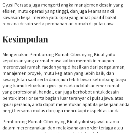
Qyusi Persada juga mengerti angka manajemen desain yang
efisien, mutu operasi yang tinggi, dan juga keamanan di
kawasan kerja. mereka yaitu opsi yang amat positif bakal
rencana desain serta pembaharuan rumah di pulau jawa.
Kesimpulan
Mengenakan Pemborong Rumah Cibeunying Kidul yaitu
keputusan yang cermat masa kalian membikin maupun
merenovasi rumah. faedah yang dihasilkan dari pengalaman,
manajemen proyek, mutu kegiatan yang lebih baik, dan
kesangkilan saat serta dana jauh lebih besar ketimbang biaya
yang kamu keluarkan. qyusi persada adalah anemer rumah
yang profesional, handal, dan juga berbobot untuk desain
bentuk interior serta bagian luar teranyar di pulau jawa. atas
qyusi persada, anda dapat menentukan apabila pekerjaan anda
pergi bersama mulus dan juga mencukupi ekspektasi anda.
Pemborong Rumah Cibeunying Kidul yakni sejawat utama
dalam merencanakan dan melaksanakan order terjaga atau