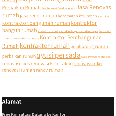
Jasa Renovasi
Perbaikan Rumah
Jasa Renovasi Fasad Indonesia
rumah
jasa renov rumah
kecamatan
kelurahan
kontraktor
qyusipersada
kontraktor bangunan rumah
kontraktor
@qyusipersada
3 years ago
bangun rumah
Siapa yang udah masuk List untuk Bangun dan Renovasi
kontraktor bekasi
kontraktor bogor
kontraktor depok
Kontraktor
rumah Di @qyusipersada dengan sistem Cicilan ?? 🤗
Kontraktor Pembangunan
Jabodetabek
kontraktor jakarta
kontraktor rumah
Rumah
pemborong rumah
Untuk informasi lebih lanjut terkait program cicilan ini temen
temen bisa langsung klik link di bio yaa
qyusi persada
perbaikan rumah
Qyusi Persada Kontraktor
renovasi kios
renovasi kontrakan
renovasi ruko
#jasabangunrumahjakarta #jasarenovasirumahjakarta
#kontraktorjakarta #kontraktorbangunan
renovasi rumah
renov rumah
#kontraktorbangunanrumah #kontraktorbangunanjakarta
#kontraktorbekasi #kontraktorinteriorjakarta
#jasabangunrumahdepok #jasarenovasirumahbekasi
#jasadesainrumahmurah #jasadesainrumahjakarta
#kontraktorbangunanjabodetabek
Alamat
#jasabangunrumahjabodetabek #qyusipersada
Free Konsultasi Datang ke Kantor