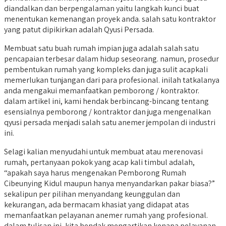
diandalkan dan berpengalaman yaitu langkah kunci buat
menentukan kemenangan proyek anda. salah satu kontraktor
yang patut dipikirkan adalah Qyusi Persada.
Membuat satu buah rumah impian juga adalah salah satu
pencapaian terbesar dalam hidup seseorang. namun, prosedur
pembentukan rumah yang kompleks dan juga sulit acapkali
memerlukan tunjangan dari para profesional. inilah tatkalanya
anda mengakui memanfaatkan pemborong / kontraktor.
dalam artikel ini, kami hendak berbincang-bincang tentang
esensialnya pemborong / kontraktor dan juga mengenalkan
qyusi persada menjadi salah satu anemer jempolan di industri
ini.
Selagi kalian menyudahi untuk membuat atau merenovasi
rumah, pertanyaan pokok yang acap kali timbul adalah,
“apakah saya harus mengenakan Pemborong Rumah
Cibeunying Kidul maupun hanya menyandarkan pakar biasa?”
sekalipun per pilihan menyandang keunggulan dan
kekurangan, ada bermacam khasiat yang didapat atas
memanfaatkan pelayanan anemer rumah yang profesional.
dalam tulisan ini, kita hendak mengartikan kenapa pelayanan