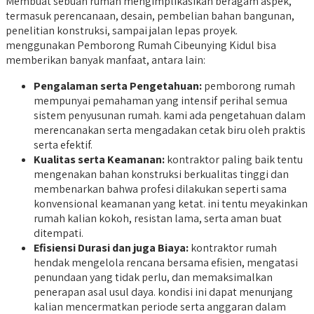
Membuat sebuah rumah mengimplikasikan beragam aspek,
termasuk perencanaan, desain, pembelian bahan bangunan,
penelitian konstruksi, sampai jalan lepas proyek.
menggunakan Pemborong Rumah Cibeunying Kidul bisa
memberikan banyak manfaat, antara lain:
Pengalaman serta Pengetahuan:
pemborong rumah
mempunyai pemahaman yang intensif perihal semua
sistem penyusunan rumah. kami ada pengetahuan dalam
merencanakan serta mengadakan cetak biru oleh praktis
serta efektif.
Kualitas serta Keamanan:
kontraktor paling baik tentu
mengenakan bahan konstruksi berkualitas tinggi dan
membenarkan bahwa profesi dilakukan seperti sama
konvensional keamanan yang ketat. ini tentu meyakinkan
rumah kalian kokoh, resistan lama, serta aman buat
ditempati.
Efisiensi Durasi dan juga Biaya:
kontraktor rumah
hendak mengelola rencana bersama efisien, mengatasi
penundaan yang tidak perlu, dan memaksimalkan
penerapan asal usul daya. kondisi ini dapat menunjang
kalian mencermatkan periode serta anggaran dalam