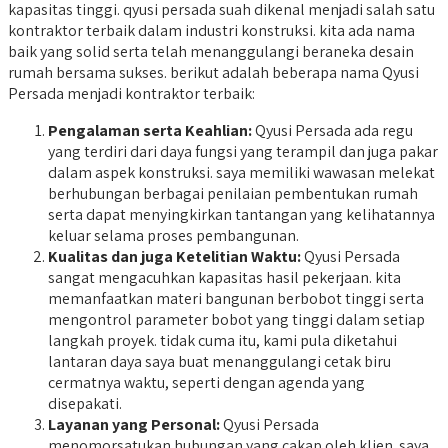
kapasitas tinggi. qyusi persada suah dikenal menjadi salah satu
kontraktor terbaik dalam industri konstruksi. kita ada nama
baik yang solid serta telah menanggulangi beraneka desain
rumah bersama sukses. berikut adalah beberapa nama Qyusi
Persada menjadi kontraktor terbaik:
Pengalaman serta Keahlian:
Qyusi Persada ada regu
yang terdiri dari daya fungsi yang terampil dan juga pakar
dalam aspek konstruksi. saya memiliki wawasan melekat
berhubungan berbagai penilaian pembentukan rumah
serta dapat menyingkirkan tantangan yang kelihatannya
keluar selama proses pembangunan.
Kualitas dan juga Ketelitian Waktu:
Qyusi Persada
sangat mengacuhkan kapasitas hasil pekerjaan. kita
memanfaatkan materi bangunan berbobot tinggi serta
mengontrol parameter bobot yang tinggi dalam setiap
langkah proyek. tidak cuma itu, kami pula diketahui
lantaran daya saya buat menanggulangi cetak biru
cermatnya waktu, seperti dengan agenda yang
disepakati.
Layanan yang Personal:
Qyusi Persada
menomorsatukan hubungan yang cakap oleh klien. saya