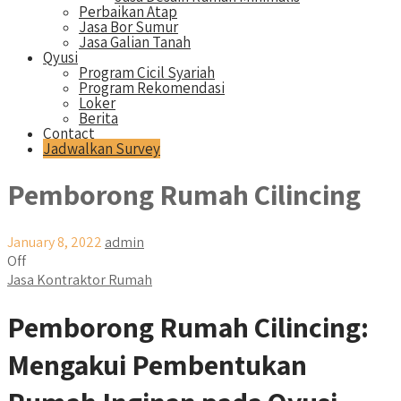
Perbaikan Atap
Jasa Bor Sumur
Jasa Galian Tanah
Qyusi
Program Cicil Syariah
Program Rekomendasi
Loker
Berita
Contact
Jadwalkan Survey
Pemborong Rumah Cilincing
January 8, 2022
admin
Off
Jasa Kontraktor Rumah
Pemborong Rumah Cilincing:
Mengakui Pembentukan