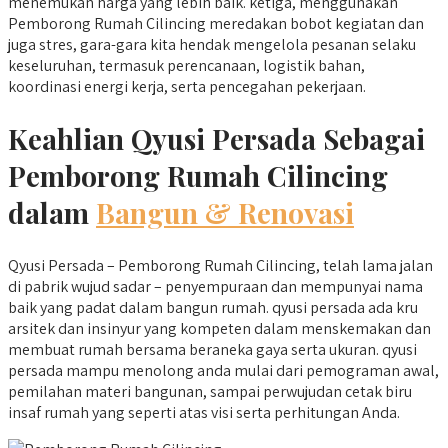
menemukan harga yang lebih baik. ketiga, menggunakan
Pemborong Rumah Cilincing meredakan bobot kegiatan dan
juga stres, gara-gara kita hendak mengelola pesanan selaku
keseluruhan, termasuk perencanaan, logistik bahan,
koordinasi energi kerja, serta pencegahan pekerjaan.
Keahlian Qyusi Persada Sebagai
Pemborong Rumah Cilincing
dalam
Bangun & Renovasi
Qyusi Persada – Pemborong Rumah Cilincing, telah lama jalan
di pabrik wujud sadar – penyempuraan dan mempunyai nama
baik yang padat dalam bangun rumah. qyusi persada ada kru
arsitek dan insinyur yang kompeten dalam menskemakan dan
membuat rumah bersama beraneka gaya serta ukuran. qyusi
persada mampu menolong anda mulai dari pemograman awal,
pemilahan materi bangunan, sampai perwujudan cetak biru
insaf rumah yang seperti atas visi serta perhitungan Anda.