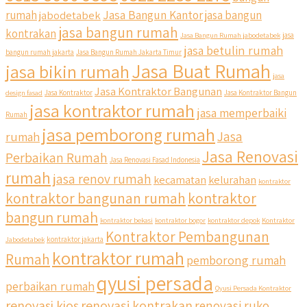
Jasa Bangun Kantor
rumah
jabodetabek
jasa bangun
jasa bangun rumah
kontrakan
Jasa Bangun Rumah jabodetabek
jasa
jasa betulin rumah
bangun rumah jakarta
Jasa Bangun Rumah Jakarta Timur
Jasa Buat Rumah
jasa bikin rumah
jasa
Jasa Kontraktor Bangunan
design fasad
Jasa Kontraktor
Jasa Kontraktor Bangun
jasa kontraktor rumah
jasa memperbaiki
Rumah
jasa pemborong rumah
Jasa
rumah
Jasa Renovasi
Perbaikan Rumah
Jasa Renovasi Fasad Indonesia
rumah
jasa renov rumah
kecamatan
kelurahan
kontraktor
kontraktor bangunan rumah
kontraktor
bangun rumah
kontraktor bekasi
kontraktor bogor
kontraktor depok
Kontraktor
Kontraktor Pembangunan
Jabodetabek
kontraktor jakarta
kontraktor rumah
Rumah
pemborong rumah
qyusi persada
perbaikan rumah
Qyusi Persada Kontraktor
renovasi kios
renovasi kontrakan
renovasi ruko