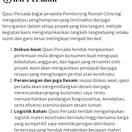
Qyusi Persada bagai penyedia Pemborong Rumah Cilincing
mengadopsi penghampiran yang terstruktur dan juga
terorganisir dalam setiap proyek yang kita tangani. metode
kegiatan kami mengimplikasikan langkah-langkahyang selaku
lazim dan garis besar melingkupi menjadi berikut:
Diskusi Awal:
Qyusi Persada hendak menjalankan
pertemuan mula dengan konsumen buat mengupas
kebutuhan, anggaran, dan tujuan yang tercantel oleh
proyek. kami akan mengasihkan pendapat dan juga
resepsi yang menghunjam perihal plan konstruksi.
Perancangan dan juga Desain:
seusai diskusi awal, qyusi
persada akan mengembangkan desain dan juga
merencanakan jenjang konstruksi. saya tentu
memperhatikan pandangan fungsionalitas, keindahan,
serta efisiensi stamina dalam desain rumah.
Logistik Bahan:
Qyusi Persada hendak mengampukan
logistik materi konstruksi bermutu tinggi bersama harga
yang kompetitif. saya memiliki jaringan distributor
terpercaya yang hendak meyakinkan kesiapan materi