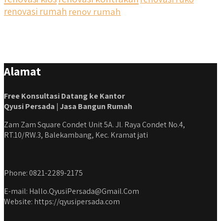
renovasi rumah
renov rumah
Alamat
Free Konsultasi Datang ke Kantor
Qyusi Persada | Jasa Bangun Rumah
Zam Zam Square Condet Unit 5A. Jl. Raya Condet No.4,
RT.10/RW.3, Balekambang, Kec. Kramat jati
Phone: 0821-2289-2175
E-mail: Hallo.QyusiPersada@Gmail.Com
Website: https://qyusipersada.com