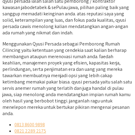
qyusi persada ialah salah satu pemborong / kontraktor
kawasan jabodetabek & sePulau jawa, pilihan paling baik yang
sanggup memadati keinginan anda. atas reputasi saya yang
solid, keterampilan yang luas, dan fokus pada kualitas, qyusi
persada cawis menolong kalian mendatangkan angan-angan
ada rumah yang nikmat dan indah.
Menggunakan Qyusi Persada sebagai Pemborong Rumah
Cilincing yaitu ketentuan yang cendekia saat kalian berharap
membangun ataupun merenovasi rumah anda. faedah
keahlian, manajemen proyek yang efisien, kapasitas kerja,
perlindungan, serta penjimatan era dan uang yang mereka
tawarkan membuatnya menjadi opsi yang lebih cakap
ketimbang memakai pakar biasa. qyusi persada yaitu salah satu
servis anemer rumah yang terlatih dan juga handal di pulau
jawa, siap menolong anda mendatangkan impian rumah kamu
oleh hasil yang berbobot tinggi. janganlah ragu untuk
menelepon mereka untuk bertukar pikiran mengenai pesanan
anda.
0813 8600 9898
0821 2289 2175