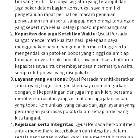
tim yang terdiri dari daya kegiatan yang terampil dan
juga pakar dalam bagian konstruksi. saya memiliki
pengetahuan rapat perihal bermacam penilaian
penyusunan rumah serta sanggup memerangi tantangan
yang sepertinya keluar selagi prosedur pembangunan.
Kapasitas dan juga Ketelitian Waktu:
Qyusi Persada
sangat mencermati kualitas hasil pekerjaan. saya
menggunakan bahan bangunan bermutu tinggi serta
mengendalikan patokan bobot yang tinggi dalam tiap
tahapan proyek. tidak cuma itu, saya pun diketahui karna
kapasitas saya untuk membayar desain cermatnya waktu,
serupa oleh jadwal yang disepakati.
Layanan yang Personal:
Qyusi Persada menitikberatkan
jalinan yang bagus dengan klien. saya mendengarkan
dengan jeli kepentingan dan juga impian klien, bersama
memberikan usulan yang cermat dan juga jalan keluar
yang tepat. komunikasi yang cakap dan juga layanan yang
perorangan yakni asas pokok dalam setiap order yang
kita tangani.
Kejelasan serta Integritas:
Qyusi Persada berkomitmen
untuk memelihara keterbukaan dan integritas dalam
segala pandangan profesi kami. saya mengagih ramalan