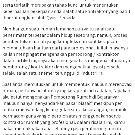
serta terlatih merupakan tahap kunci untuk menentukan
keberhasilan pekerjaan anda. salah satu kontraktor yang patut
diperhitungkan ialah Qyusi Persada.
Membangun suatu rumah lamunan pun yaitu salah satu
penerimaan terbesar dalam hidup seseorang. namun, proses
pembentukan rumah yang kompleks dan sulit kerapkali
membutuhkan bantuan dari para profesional. inilah masanya
kalian mengingat mengenakan pemborong / kontraktor.
dalam artikel ini, saya akan menganalisis mengenai utamanya
pemborong / kontraktor dan mengenalkan qyusi persada
selaku salah satu anemer terunggul di industri ini.
Saat anda memutuskan untuk membentuk maupun merenovasi
rumah, pertanyaan utama yang kerap kali ada adalah, “apakah
aku patut mengenakan Pemborong Rumah di Bajaranyar
maupun hanya menyandarkan pakar biasa?” meskipun per
pilihan menyandang keunggulan serta kekurangan, memiliki
bermacam guna yang diperoleh atas menggunakan servis
kontraktor rumah yang profesional. dalam risalah ini, kamu
bakal memaknakan apa sebabnya jasa pemborong rumah
sangat pokok dan juga apa sebabnya qyusi persada adalah