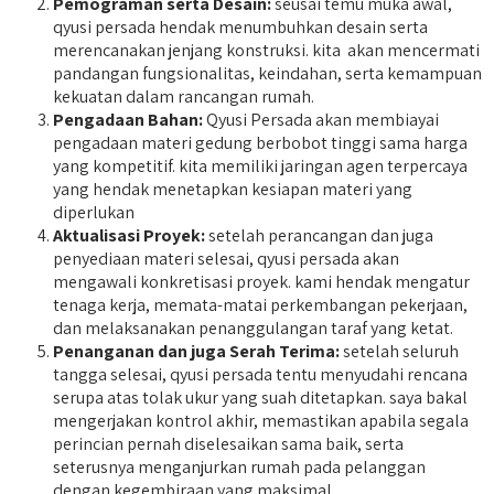
Pemograman serta Desain:
seusai temu muka awal,
qyusi persada hendak menumbuhkan desain serta
merencanakan jenjang konstruksi. kita akan mencermati
pandangan fungsionalitas, keindahan, serta kemampuan
kekuatan dalam rancangan rumah.
Pengadaan Bahan:
Qyusi Persada akan membiayai
pengadaan materi gedung berbobot tinggi sama harga
yang kompetitif. kita memiliki jaringan agen terpercaya
yang hendak menetapkan kesiapan materi yang
diperlukan
Aktualisasi Proyek:
setelah perancangan dan juga
penyediaan materi selesai, qyusi persada akan
mengawali konkretisasi proyek. kami hendak mengatur
tenaga kerja, memata-matai perkembangan pekerjaan,
dan melaksanakan penanggulangan taraf yang ketat.
Penanganan dan juga Serah Terima:
setelah seluruh
tangga selesai, qyusi persada tentu menyudahi rencana
serupa atas tolak ukur yang suah ditetapkan. saya bakal
mengerjakan kontrol akhir, memastikan apabila segala
perincian pernah diselesaikan sama baik, serta
seterusnya menganjurkan rumah pada pelanggan
dengan kegembiraan yang maksimal.