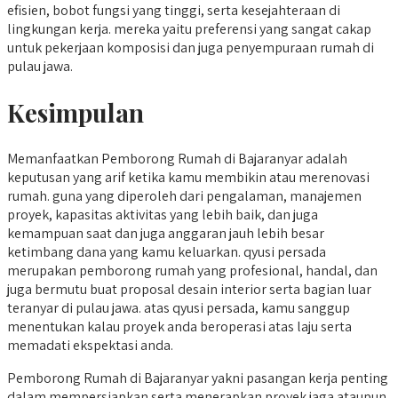
efisien, bobot fungsi yang tinggi, serta kesejahteraan di
lingkungan kerja. mereka yaitu preferensi yang sangat cakap
untuk pekerjaan komposisi dan juga penyempuraan rumah di
pulau jawa.
Kesimpulan
Memanfaatkan Pemborong Rumah di Bajaranyar adalah
keputusan yang arif ketika kamu membikin atau merenovasi
rumah. guna yang diperoleh dari pengalaman, manajemen
proyek, kapasitas aktivitas yang lebih baik, dan juga
kemampuan saat dan juga anggaran jauh lebih besar
ketimbang dana yang kamu keluarkan. qyusi persada
merupakan pemborong rumah yang profesional, handal, dan
juga bermutu buat proposal desain interior serta bagian luar
teranyar di pulau jawa. atas qyusi persada, kamu sanggup
menentukan kalau proyek anda beroperasi atas laju serta
memadati ekspektasi anda.
Pemborong Rumah di Bajaranyar yakni pasangan kerja penting
dalam mempersiapkan serta menerapkan proyek jaga ataupun