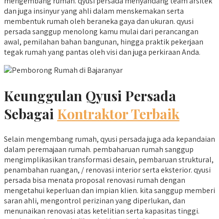
mengembang rumah. qyusi persada menyandang team arsitek
dan juga insinyur yang ahli dalam menskemakan serta
membentuk rumah oleh beraneka gaya dan ukuran. qyusi
persada sanggup menolong kamu mulai dari perancangan
awal, pemilahan bahan bangunan, hingga praktik pekerjaan
tegak rumah yang pantas oleh visi dan juga perkiraan Anda.
Keunggulan Qyusi Persada
Sebagai
Kontraktor Terbaik
Selain mengembang rumah, qyusi persada juga ada kepandaian
dalam peremajaan rumah. pembaharuan rumah sanggup
mengimplikasikan transformasi desain, pembaruan struktural,
penambahan ruangan, / renovasi interior serta eksterior. qyusi
persada bisa menata proposal renovasi rumah dengan
mengetahui keperluan dan impian klien. kita sanggup memberi
saran ahli, mengontrol perizinan yang diperlukan, dan
menunaikan renovasi atas ketelitian serta kapasitas tinggi.