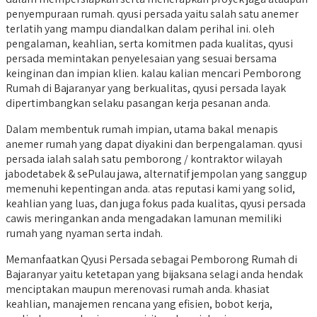
penyempuraan rumah. qyusi persada yaitu salah satu anemer
terlatih yang mampu diandalkan dalam perihal ini. oleh
pengalaman, keahlian, serta komitmen pada kualitas, qyusi
persada memintakan penyelesaian yang sesuai bersama
keinginan dan impian klien. kalau kalian mencari Pemborong
Rumah di Bajaranyar yang berkualitas, qyusi persada layak
dipertimbangkan selaku pasangan kerja pesanan anda.
Dalam membentuk rumah impian, utama bakal menapis
anemer rumah yang dapat diyakini dan berpengalaman. qyusi
persada ialah salah satu pemborong / kontraktor wilayah
jabodetabek & sePulau jawa, alternatif jempolan yang sanggup
memenuhi kepentingan anda. atas reputasi kami yang solid,
keahlian yang luas, dan juga fokus pada kualitas, qyusi persada
cawis meringankan anda mengadakan lamunan memiliki
rumah yang nyaman serta indah.
Memanfaatkan Qyusi Persada sebagai Pemborong Rumah di
Bajaranyar yaitu ketetapan yang bijaksana selagi anda hendak
menciptakan maupun merenovasi rumah anda. khasiat
keahlian, manajemen rencana yang efisien, bobot kerja,