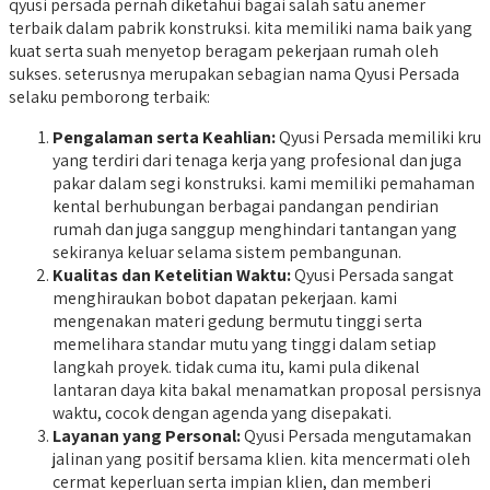
qyusi persada pernah diketahui bagai salah satu anemer
terbaik dalam pabrik konstruksi. kita memiliki nama baik yang
kuat serta suah menyetop beragam pekerjaan rumah oleh
sukses. seterusnya merupakan sebagian nama Qyusi Persada
selaku pemborong terbaik:
Pengalaman serta Keahlian:
Qyusi Persada memiliki kru
yang terdiri dari tenaga kerja yang profesional dan juga
pakar dalam segi konstruksi. kami memiliki pemahaman
kental berhubungan berbagai pandangan pendirian
rumah dan juga sanggup menghindari tantangan yang
sekiranya keluar selama sistem pembangunan.
Kualitas dan Ketelitian Waktu:
Qyusi Persada sangat
menghiraukan bobot dapatan pekerjaan. kami
mengenakan materi gedung bermutu tinggi serta
memelihara standar mutu yang tinggi dalam setiap
langkah proyek. tidak cuma itu, kami pula dikenal
lantaran daya kita bakal menamatkan proposal persisnya
waktu, cocok dengan agenda yang disepakati.
Layanan yang Personal:
Qyusi Persada mengutamakan
jalinan yang positif bersama klien. kita mencermati oleh
cermat keperluan serta impian klien, dan memberi