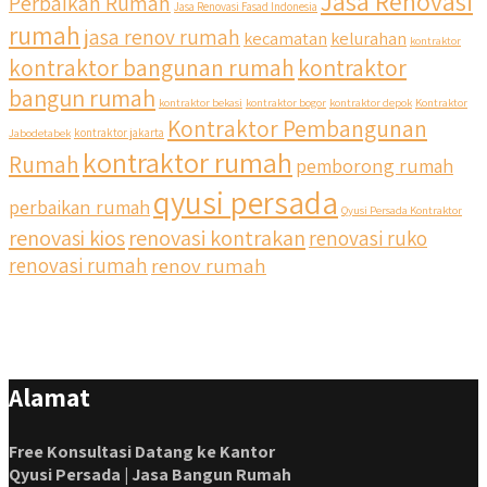
Jasa Renovasi
Perbaikan Rumah
Jasa Renovasi Fasad Indonesia
rumah
jasa renov rumah
kecamatan
kelurahan
kontraktor
kontraktor bangunan rumah
kontraktor
bangun rumah
kontraktor bekasi
kontraktor bogor
kontraktor depok
Kontraktor
Kontraktor Pembangunan
Jabodetabek
kontraktor jakarta
kontraktor rumah
Rumah
pemborong rumah
qyusi persada
perbaikan rumah
Qyusi Persada Kontraktor
renovasi kios
renovasi kontrakan
renovasi ruko
renovasi rumah
renov rumah
Alamat
Free Konsultasi Datang ke Kantor
Qyusi Persada | Jasa Bangun Rumah