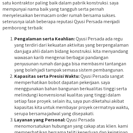
satu kontraktor paling baik dalam pabrik konstruksi. saya
mempunyai nama baik yang tangguh serta pernah
menyelesaikan bermacam order rumah bersama sukses.
seterusnya ialah beberapa reputasi Qyusi Persada menjadi
pemborong terbaik:
Pengalaman serta Keahlian:
Qyusi Persada ada regu
yang terdiri dari kekuatan aktivitas yang berpengalaman
dan juga ahli dalam bidang konstruksi. kita menyandang
wawasan karib mengenai berbagai pandangan
penyusunan rumah dan juga bisa membasmi tantangan
yang boleh jadi tampak semasa sistem pembangunan.
Kapasitas serta Presisi Waktu:
Qyusi Persada sangat
memperhatikan bobot dapatan pekerjaan. saya
menggunakan bahan bangunan berkualitas tinggi serta
melindungi konvensional kualitas yang tinggi dalam
setiap fase proyek. selain itu, saya pun diketahui akibat
kapasitas kita untuk membayar proyek cermatnya waktu,
serupa bersama jadwal yang disepakati.
Layanan yang Personal:
Qyusi Persada
menomorsatukan hubungan yang cakap atas klien. kami
memperhatikan bersama teliti keperluan dan keinginan