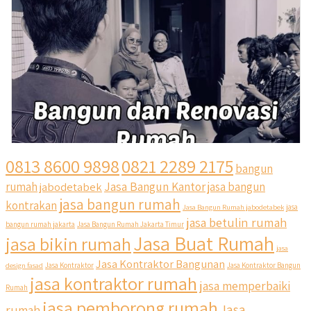
0813 8600 9898
0821 2289 2175
bangun
Jasa Bangun Kantor
rumah
jabodetabek
jasa bangun
jasa bangun rumah
kontrakan
Jasa Bangun Rumah jabodetabek
jasa
jasa betulin rumah
bangun rumah jakarta
Jasa Bangun Rumah Jakarta Timur
Jasa Buat Rumah
jasa bikin rumah
jasa
Jasa Kontraktor Bangunan
design fasad
Jasa Kontraktor
Jasa Kontraktor Bangun
jasa kontraktor rumah
jasa memperbaiki
Rumah
jasa pemborong rumah
Jasa
rumah