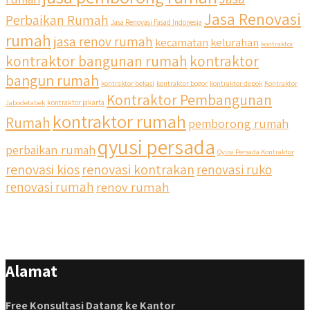
Jasa Renovasi
Perbaikan Rumah
Jasa Renovasi Fasad Indonesia
rumah
jasa renov rumah
kecamatan
kelurahan
kontraktor
qyusipersada
kontraktor bangunan rumah
kontraktor
@qyusipersada
3 years ago
bangun rumah
Siapa yang udah masuk List untuk Bangun dan Renovasi
kontraktor bekasi
kontraktor bogor
kontraktor depok
Kontraktor
rumah Di @qyusipersada dengan sistem Cicilan ?? 🤗
Kontraktor Pembangunan
Jabodetabek
kontraktor jakarta
kontraktor rumah
Rumah
pemborong rumah
Untuk informasi lebih lanjut terkait program cicilan ini temen
temen bisa langsung klik link di bio yaa
qyusi persada
perbaikan rumah
Qyusi Persada Kontraktor
renovasi kios
renovasi kontrakan
renovasi ruko
#jasabangunrumahjakarta #jasarenovasirumahjakarta
#kontraktorjakarta #kontraktorbangunan
renovasi rumah
renov rumah
#kontraktorbangunanrumah #kontraktorbangunanjakarta
#kontraktorbekasi #kontraktorinteriorjakarta
#jasabangunrumahdepok #jasarenovasirumahbekasi
#jasadesainrumahmurah #jasadesainrumahjakarta
#kontraktorbangunanjabodetabek
Alamat
#jasabangunrumahjabodetabek #qyusipersada
Free Konsultasi Datang ke Kantor