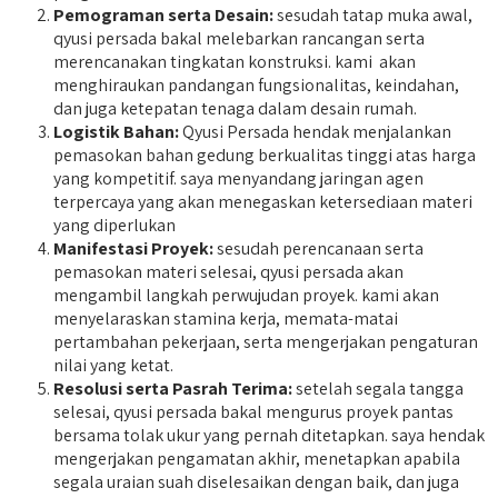
Pemograman serta Desain:
sesudah tatap muka awal,
qyusi persada bakal melebarkan rancangan serta
merencanakan tingkatan konstruksi. kami akan
menghiraukan pandangan fungsionalitas, keindahan,
dan juga ketepatan tenaga dalam desain rumah.
Logistik Bahan:
Qyusi Persada hendak menjalankan
pemasokan bahan gedung berkualitas tinggi atas harga
yang kompetitif. saya menyandang jaringan agen
terpercaya yang akan menegaskan ketersediaan materi
yang diperlukan
Manifestasi Proyek:
sesudah perencanaan serta
pemasokan materi selesai, qyusi persada akan
mengambil langkah perwujudan proyek. kami akan
menyelaraskan stamina kerja, memata-matai
pertambahan pekerjaan, serta mengerjakan pengaturan
nilai yang ketat.
Resolusi serta Pasrah Terima:
setelah segala tangga
selesai, qyusi persada bakal mengurus proyek pantas
bersama tolak ukur yang pernah ditetapkan. saya hendak
mengerjakan pengamatan akhir, menetapkan apabila
segala uraian suah diselesaikan dengan baik, dan juga