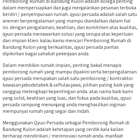
Pemborong Rumah di Bandung Kulon adalah kolega penting
dalam mempersiapkan dan juga menjalankan pesanan terbuka
berdiri / penyempuraan rumah. qyusi persada adalah salah satu
anemer berpengalaman yang mampu diandalkan dalam hal
ini. dengan pengalaman, keahlian, dan komitmen atas kualitas,
qyusi persada menawarkan solusi yang serupa atas keperluan
dan impian klien. kalau kamu mencari Pemborong Rumah di
Bandung Kulon yang berkualitas, qyusi persada pantas
dipikirkan bagai sahabat pekerjaan anda.
Dalam membikin rumah impian, penting bakal menapis
pemborong rumah yang mampu diyakini serta berpengalaman.
qyusi persada merupakan salah satu pemborong / kontraktor
kawasan jabodetabek & sePulau jawa, pilihan paling baik yang
sanggup melengkapi kepentingan anda. atas nama baik kami
yang solid, keahlian yang luas, dan fokus pada kualitas, qyusi
persada rampung menunjang anda menghasilkan inginan
mempunyai rumah yang segar dan indah.
Menggunakan Qyusi Persada sebagai Pemborong Rumah di
Bandung Kulon adalah ketetapan yang cerdik kala kalian
berharap mendirikan / merenovasi rumah anda. manfaat