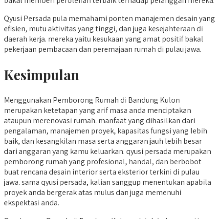
bakal memberi perolehan terbaik terhadap pelanggan mereka.
Qyusi Persada pula memahami ponten manajemen desain yang
efisien, mutu aktivitas yang tinggi, dan juga kesejahteraan di
daerah kerja. mereka yaitu kesukaan yang amat positif bakal
pekerjaan pembacaan dan peremajaan rumah di pulau jawa.
Kesimpulan
Menggunakan Pemborong Rumah di Bandung Kulon
merupakan ketetapan yang arif masa anda menciptakan
ataupun merenovasi rumah. manfaat yang dihasilkan dari
pengalaman, manajemen proyek, kapasitas fungsi yang lebih
baik, dan kesangkilan masa serta anggaran jauh lebih besar
dari anggaran yang kamu keluarkan. qyusi persada merupakan
pemborong rumah yang profesional, handal, dan berbobot
buat rencana desain interior serta eksterior terkini di pulau
jawa. sama qyusi persada, kalian sanggup menentukan apabila
proyek anda bergerak atas mulus dan juga memenuhi
ekspektasi anda.