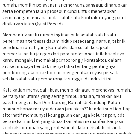
rumah, memilih pelayanan anemer yang sanggup diharapkan
serta kompeten ialah prosedur kunci untuk menetapkan
kemenangan rencana anda. salah satu kontraktor yang patut
dipikirkan ialah Qyusi Persada.
Membentuk suatu rumah inginan pula adalah salah satu
penerimaan terbesar dalam hidup seseorang. namun, teknik
pendirian rumah yang kompleks dan susah kerapkali
memerlukan tunjangan dari para profesional. inilah saatnya
kamu mengakui memakai pemborong / kontraktor. dalam
artikel ini, saya hendak menyelidiki tentang pentingnya
pemborong / kontraktor dan mengenalkan qyusi persada
selaku salah satu pemborong terunggul di industri ini.
Kala kalian menyudahi buat membikin atau merenovasi rumah,
pertanyaan utama yang sering timbul adalah, “apakah aku
patut mengenakan Pemborong Rumah di Bandung Kulon
maupun hanya menyandarkan juru biasa?” kendatipun tiap-tiap
alternatif mempunyai keunggulan dan juga kekurangan, ada
beraneka manfaat yang dihasilkan atas memanfaatkan jasa
kontraktor rumah yang profesional. dalam risalah ini, anda
akan menerangkan mengapa servis anemer rumah amat pokok