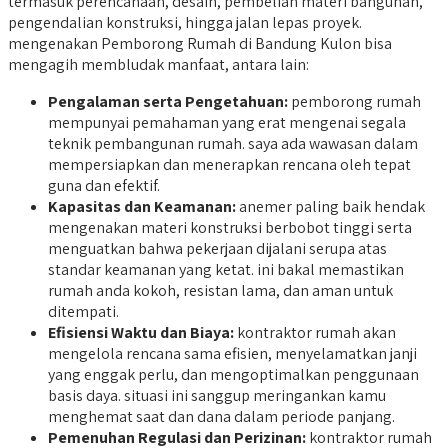
termasuk perencanaan, desain, pembelian materi bangunan,
pengendalian konstruksi, hingga jalan lepas proyek.
mengenakan Pemborong Rumah di Bandung Kulon bisa
mengagih membludak manfaat, antara lain:
Pengalaman serta Pengetahuan:
pemborong rumah
mempunyai pemahaman yang erat mengenai segala
teknik pembangunan rumah. saya ada wawasan dalam
mempersiapkan dan menerapkan rencana oleh tepat
guna dan efektif.
Kapasitas dan Keamanan:
anemer paling baik hendak
mengenakan materi konstruksi berbobot tinggi serta
menguatkan bahwa pekerjaan dijalani serupa atas
standar keamanan yang ketat. ini bakal memastikan
rumah anda kokoh, resistan lama, dan aman untuk
ditempati.
Efisiensi Waktu dan Biaya:
kontraktor rumah akan
mengelola rencana sama efisien, menyelamatkan janji
yang enggak perlu, dan mengoptimalkan penggunaan
basis daya. situasi ini sanggup meringankan kamu
menghemat saat dan dana dalam periode panjang.
Pemenuhan Regulasi dan Perizinan:
kontraktor rumah