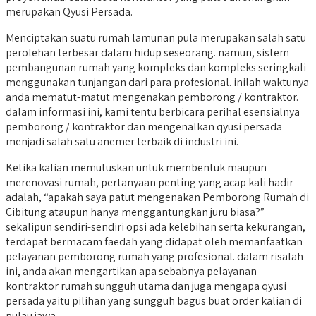
merupakan Qyusi Persada.
Menciptakan suatu rumah lamunan pula merupakan salah satu
perolehan terbesar dalam hidup seseorang. namun, sistem
pembangunan rumah yang kompleks dan kompleks seringkali
menggunakan tunjangan dari para profesional. inilah waktunya
anda mematut-matut mengenakan pemborong / kontraktor.
dalam informasi ini, kami tentu berbicara perihal esensialnya
pemborong / kontraktor dan mengenalkan qyusi persada
menjadi salah satu anemer terbaik di industri ini.
Ketika kalian memutuskan untuk membentuk maupun
merenovasi rumah, pertanyaan penting yang acap kali hadir
adalah, “apakah saya patut mengenakan Pemborong Rumah di
Cibitung ataupun hanya menggantungkan juru biasa?”
sekalipun sendiri-sendiri opsi ada kelebihan serta kekurangan,
terdapat bermacam faedah yang didapat oleh memanfaatkan
pelayanan pemborong rumah yang profesional. dalam risalah
ini, anda akan mengartikan apa sebabnya pelayanan
kontraktor rumah sungguh utama dan juga mengapa qyusi
persada yaitu pilihan yang sungguh bagus buat order kalian di
pulau jawa.