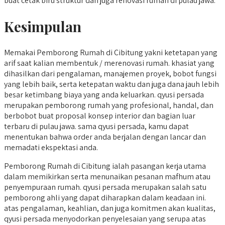
buat cetak biru struktur dan juga renovasi rumah di pulau jawa.
Kesimpulan
Memakai Pemborong Rumah di Cibitung yakni ketetapan yang
arif saat kalian membentuk / merenovasi rumah. khasiat yang
dihasilkan dari pengalaman, manajemen proyek, bobot fungsi
yang lebih baik, serta ketepatan waktu dan juga dana jauh lebih
besar ketimbang biaya yang anda keluarkan. qyusi persada
merupakan pemborong rumah yang profesional, handal, dan
berbobot buat proposal konsep interior dan bagian luar
terbaru di pulau jawa. sama qyusi persada, kamu dapat
menentukan bahwa order anda berjalan dengan lancar dan
memadati ekspektasi anda.
Pemborong Rumah di Cibitung ialah pasangan kerja utama
dalam memikirkan serta menunaikan pesanan mafhum atau
penyempuraan rumah. qyusi persada merupakan salah satu
pemborong ahli yang dapat diharapkan dalam keadaan ini.
atas pengalaman, keahlian, dan juga komitmen akan kualitas,
qyusi persada menyodorkan penyelesaian yang serupa atas