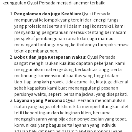
keunggulan Qyusi Persada menjadi anemer terbaik:
Pengalaman dan juga Keahlian:
Qyusi Persada
mempunyai kelompok yang terdiri dari energi fungsi
yang profesional serta ahli dalam segi konstruksi. kami
menyandang pengetahuan merasuk tentang bermacam
perspektif pembangunan rumah dan juga mampu
menangani tantangan yang kelihatannya tampak semasa
teknik pembangunan.
Bobot dan juga Ketepatan Waktu:
Qyusi Persada
sangat menghiraukan kualitas dapatan pekerjaan. kami
menggunakan materi gedung berkualitas tinggi serta
melindungi konvensional kualitas yang tinggi dalam
tiap-tiap langkah proyek. tidak cuma itu, kita juga dikenal
sebab kapasitas kami buat menanggulangi pesanan
persisnya waktu, seperti bersama jadwal yang disepakati.
Layanan yang Personal:
Qyusi Persada mendahulukan
ikatan yang bagus oleh klien. kita memperhitungkan oleh
teliti kepentingan dan keinginan klien, bersama
mengagih saran yang bijak dan penyelesaian yang tepat.
komunikasi yang bagus serta layanan yang individu
adalah hakikat penting dalam tiap-tiap proposal yang