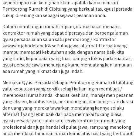
kepentingan dan keinginan klien. apabila kamu mencari
Pemborong Rumah di Cibitung yang berkualitas, qyusi persada
cukup direnungkan sebagai sejawat pesanan anda.
Dalam membangun rumah impian, utama bakal menapis
kontraktor rumah yang dapat dipercaya dan berpengalaman.
qyusi persada ialah salah satu pemborong / kontraktor
kawasan jabodetabek & sePulau jawa, alternatif terbaik yang
mampu memadati kebutuhan anda. dengan nama baik kita
yang solid, kepandaian yang luas, dan juga fokus pada kualitas,
qyusi persada cawis menunjang kamu mendatangkan lamunan
ada rumah yang nikmat dan juga indah.
Memakai Qyusi Persada sebagai Pemborong Rumah di Cibitung
yaitu keputusan yang cerdik selagi kalian ingin membuat /
merenovasi rumah anda. khasiat keahlian, manajemen pesanan
yang efisien, kualitas kerja, perlindungan, dan pengiritan durasi
dan uang yang mereka tawarkan mendatangkannya selaku
alternatif yang lebih baik daripada memakai tukang biasa.
qyusi persada yaitu salah satu servis kontraktor rumah yang
profesional dan juga handal di pulau jawa, rampung menolong
anda membuat lamunan rumah kamu atas hasil yang berbobot