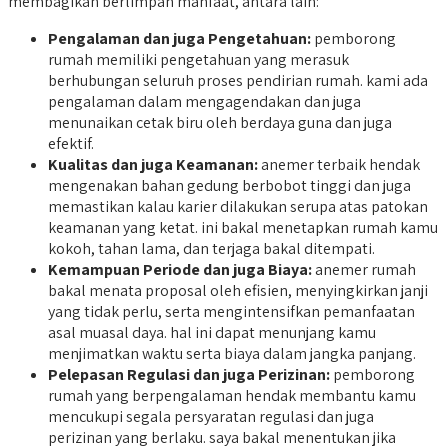
membagikan berlimpah manfaat, antara lain:
Pengalaman dan juga Pengetahuan:
pemborong
rumah memiliki pengetahuan yang merasuk
berhubungan seluruh proses pendirian rumah. kami ada
pengalaman dalam mengagendakan dan juga
menunaikan cetak biru oleh berdaya guna dan juga
efektif.
Kualitas dan juga Keamanan:
anemer terbaik hendak
mengenakan bahan gedung berbobot tinggi dan juga
memastikan kalau karier dilakukan serupa atas patokan
keamanan yang ketat. ini bakal menetapkan rumah kamu
kokoh, tahan lama, dan terjaga bakal ditempati.
Kemampuan Periode dan juga Biaya:
anemer rumah
bakal menata proposal oleh efisien, menyingkirkan janji
yang tidak perlu, serta mengintensifkan pemanfaatan
asal muasal daya. hal ini dapat menunjang kamu
menjimatkan waktu serta biaya dalam jangka panjang.
Pelepasan Regulasi dan juga Perizinan:
pemborong
rumah yang berpengalaman hendak membantu kamu
mencukupi segala persyaratan regulasi dan juga
perizinan yang berlaku. saya bakal menentukan jika