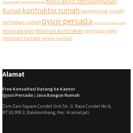
Kontraktor Pembangunan
Jabodetabek
kontraktor jakarta
kontraktor rumah
Rumah
pemborong rumah
qyusi persada
perbaikan rumah
Qyusi Persada Kontraktor
renovasi kios
renovasi kontrakan
renovasi ruko
renovasi rumah
renov rumah
Alamat
Free Konsultasi Datang ke Kantor
Qyusi Persada | Jasa Bangun Rumah
Zam Zam Square Condet Unit 5A. Jl. Raya Condet No.4,
RT.10/RW.3, Balekambang, Kec. Kramat jati