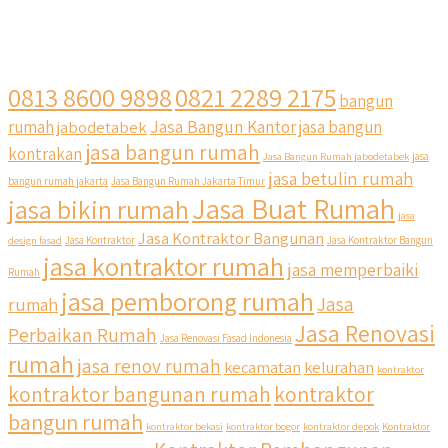
0813 8600 9898
0821 2289 2175
bangun
Jasa Bangun Kantor
rumah
jabodetabek
jasa bangun
jasa bangun rumah
kontrakan
Jasa Bangun Rumah jabodetabek
jasa
jasa betulin rumah
bangun rumah jakarta
Jasa Bangun Rumah Jakarta Timur
Jasa Buat Rumah
jasa bikin rumah
jasa
Jasa Kontraktor Bangunan
design fasad
Jasa Kontraktor
Jasa Kontraktor Bangun
jasa kontraktor rumah
jasa memperbaiki
Rumah
jasa pemborong rumah
Jasa
rumah
Jasa Renovasi
Perbaikan Rumah
Jasa Renovasi Fasad Indonesia
rumah
jasa renov rumah
kecamatan
kelurahan
kontraktor
kontraktor bangunan rumah
kontraktor
bangun rumah
kontraktor bekasi
kontraktor bogor
kontraktor depok
Kontraktor