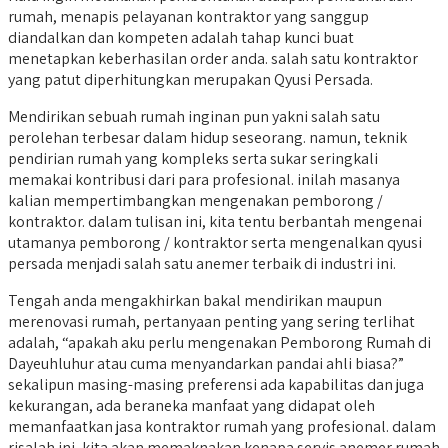
rumah, menapis pelayanan kontraktor yang sanggup
diandalkan dan kompeten adalah tahap kunci buat
menetapkan keberhasilan order anda. salah satu kontraktor
yang patut diperhitungkan merupakan Qyusi Persada.
Mendirikan sebuah rumah inginan pun yakni salah satu
perolehan terbesar dalam hidup seseorang. namun, teknik
pendirian rumah yang kompleks serta sukar seringkali
memakai kontribusi dari para profesional. inilah masanya
kalian mempertimbangkan mengenakan pemborong /
kontraktor. dalam tulisan ini, kita tentu berbantah mengenai
utamanya pemborong / kontraktor serta mengenalkan qyusi
persada menjadi salah satu anemer terbaik di industri ini.
Tengah anda mengakhirkan bakal mendirikan maupun
merenovasi rumah, pertanyaan penting yang sering terlihat
adalah, “apakah aku perlu mengenakan Pemborong Rumah di
Dayeuhluhur atau cuma menyandarkan pandai ahli biasa?”
sekalipun masing-masing preferensi ada kapabilitas dan juga
kekurangan, ada beraneka manfaat yang didapat oleh
memanfaatkan jasa kontraktor rumah yang profesional. dalam
risalah ini, kita akan memaknakan kenapa servis anemer rumah