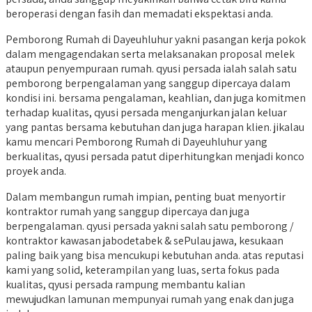
beroperasi dengan fasih dan memadati ekspektasi anda.
Pemborong Rumah di Dayeuhluhur yakni pasangan kerja pokok
dalam mengagendakan serta melaksanakan proposal melek
ataupun penyempuraan rumah. qyusi persada ialah salah satu
pemborong berpengalaman yang sanggup dipercaya dalam
kondisi ini. bersama pengalaman, keahlian, dan juga komitmen
terhadap kualitas, qyusi persada menganjurkan jalan keluar
yang pantas bersama kebutuhan dan juga harapan klien. jikalau
kamu mencari Pemborong Rumah di Dayeuhluhur yang
berkualitas, qyusi persada patut diperhitungkan menjadi konco
proyek anda.
Dalam membangun rumah impian, penting buat menyortir
kontraktor rumah yang sanggup dipercaya dan juga
berpengalaman. qyusi persada yakni salah satu pemborong /
kontraktor kawasan jabodetabek & sePulau jawa, kesukaan
paling baik yang bisa mencukupi kebutuhan anda. atas reputasi
kami yang solid, keterampilan yang luas, serta fokus pada
kualitas, qyusi persada rampung membantu kalian
mewujudkan lamunan mempunyai rumah yang enak dan juga