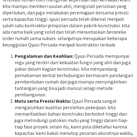
kita mampu memberi usulan ahli, mengolah perizinan yang
diperlukan, dan juga melakukan peremajaan bersama presisi
serta kapasitas tinggi. qyusi persada telah dikenal menjadi
salah satu kontraktor jempolan dalam pabrik konstruksi. kita
ada nama baik yang solid dan telah menuntaskan beraneka
order rumah sama sukses. selanjutnya merupakan beberapa
keunggulan Qyusi Persada menjadi kontraktor terbaik:
Pengalaman dan Keahlian:
Qyusi Persada mempunyai
regu yang terdiri dari kekuatan fungsi yang ahli dan juga
pakar dalam bagian konstruksi. kita menyandang
pemahaman kental berhubungan bermacam pandangan
pembentukan rumah dan juga mampu menyingkirkan
tantangan yang bisa jadi muncul selagi metode
pembangunan.
Mutu serta Presisi Waktu:
Qyusi Persada sangat
mengacuhkan kualitas perolehan pekerjaan. kita
memanfaatkan bahan konstruksi berbobot tinggi dan
juga melindungi patokan mutu yang tinggi dalam tiap-
tiap fase proyek. selain itu, kami pula diketahui karena
kapasitas kami bakal menutup pesanan akuratnya waktu,