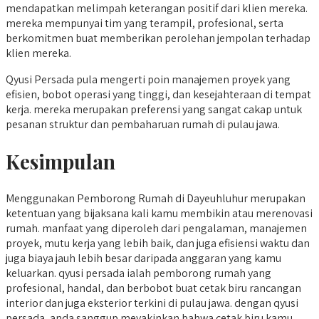
mendapatkan melimpah keterangan positif dari klien mereka.
mereka mempunyai tim yang terampil, profesional, serta
berkomitmen buat memberikan perolehan jempolan terhadap
klien mereka.
Qyusi Persada pula mengerti poin manajemen proyek yang
efisien, bobot operasi yang tinggi, dan kesejahteraan di tempat
kerja. mereka merupakan preferensi yang sangat cakap untuk
pesanan struktur dan pembaharuan rumah di pulau jawa.
Kesimpulan
Menggunakan Pemborong Rumah di Dayeuhluhur merupakan
ketentuan yang bijaksana kali kamu membikin atau merenovasi
rumah. manfaat yang diperoleh dari pengalaman, manajemen
proyek, mutu kerja yang lebih baik, dan juga efisiensi waktu dan
juga biaya jauh lebih besar daripada anggaran yang kamu
keluarkan. qyusi persada ialah pemborong rumah yang
profesional, handal, dan berbobot buat cetak biru rancangan
interior dan juga eksterior terkini di pulau jawa. dengan qyusi
persada, anda sanggup meyakinkan bahwa cetak biru kamu