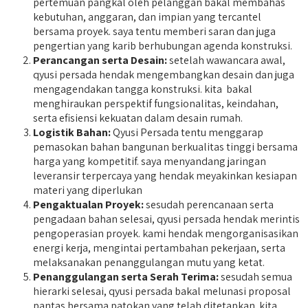
pertemuan pangkal oleh pelanggan bakal membahas
kebutuhan, anggaran, dan impian yang tercantel
bersama proyek. saya tentu memberi saran dan juga
pengertian yang karib berhubungan agenda konstruksi.
Perancangan serta Desain:
setelah wawancara awal,
qyusi persada hendak mengembangkan desain dan juga
mengagendakan tangga konstruksi. kita bakal
menghiraukan perspektif fungsionalitas, keindahan,
serta efisiensi kekuatan dalam desain rumah.
Logistik Bahan:
Qyusi Persada tentu menggarap
pemasokan bahan bangunan berkualitas tinggi bersama
harga yang kompetitif. saya menyandang jaringan
leveransir terpercaya yang hendak meyakinkan kesiapan
materi yang diperlukan
Pengaktualan Proyek:
sesudah perencanaan serta
pengadaan bahan selesai, qyusi persada hendak merintis
pengoperasian proyek. kami hendak mengorganisasikan
energi kerja, mengintai pertambahan pekerjaan, serta
melaksanakan penanggulangan mutu yang ketat.
Penanggulangan serta Serah Terima:
sesudah semua
hierarki selesai, qyusi persada bakal melunasi proposal
pantas bersama patokan yang telah ditetapkan. kita