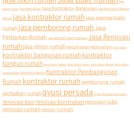
jasa
Jasa Kontraktor Bangunan
design fasad
Jasa Kontraktor
Jasa Kontraktor Bangun
jasa kontraktor rumah
jasa memperbaiki
Rumah
jasa pemborong rumah
Jasa
rumah
Jasa Renovasi
Perbaikan Rumah
Jasa Renovasi Fasad Indonesia
rumah
jasa renov rumah
kecamatan
kelurahan
kontraktor
kontraktor bangunan rumah
kontraktor
bangun rumah
kontraktor bekasi
kontraktor bogor
kontraktor depok
Kontraktor
Kontraktor Pembangunan
Jabodetabek
kontraktor jakarta
kontraktor rumah
Rumah
pemborong rumah
qyusi persada
perbaikan rumah
Qyusi Persada Kontraktor
renovasi kios
renovasi kontrakan
renovasi ruko
renovasi rumah
renov rumah