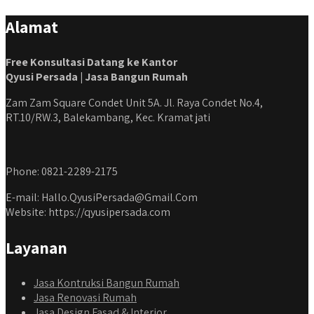
Alamat
Free Konsultasi Datang ke Kantor
Qyusi Persada | Jasa Bangun Rumah
Zam Zam Square Condet Unit 5A. Jl. Raya Condet No.4,
RT.10/RW.3, Balekambang, Kec. Kramat jati
Phone: 0821-2289-2175
E-mail: Hallo.QyusiPersada@Gmail.Com
Website: https://qyusipersada.com
Layanan
Jasa Kontruksi Bangun Rumah
Jasa Renovasi Rumah
Jasa Design Fasad & Interior