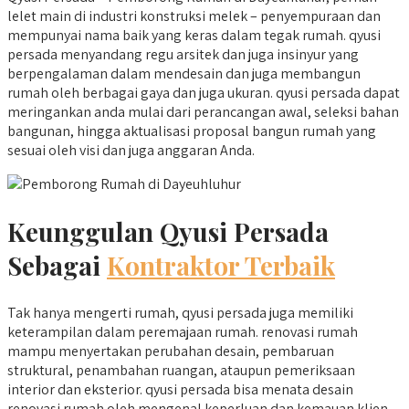
lelet main di industri konstruksi melek – penyempuraan dan
mempunyai nama baik yang keras dalam tegak rumah. qyusi
persada menyandang regu arsitek dan juga insinyur yang
berpengalaman dalam mendesain dan juga membangun
rumah oleh berbagai gaya dan juga ukuran. qyusi persada dapat
meringankan anda mulai dari perancangan awal, seleksi bahan
bangunan, hingga aktualisasi proposal bangun rumah yang
sesuai oleh visi dan juga anggaran Anda.
Keunggulan Qyusi Persada
Sebagai
Kontraktor Terbaik
Tak hanya mengerti rumah, qyusi persada juga memiliki
keterampilan dalam peremajaan rumah. renovasi rumah
mampu menyertakan perubahan desain, pembaruan
struktural, penambahan ruangan, ataupun pemeriksaan
interior dan eksterior. qyusi persada bisa menata desain
renovasi rumah oleh mengenal keperluan dan kemauan klien.