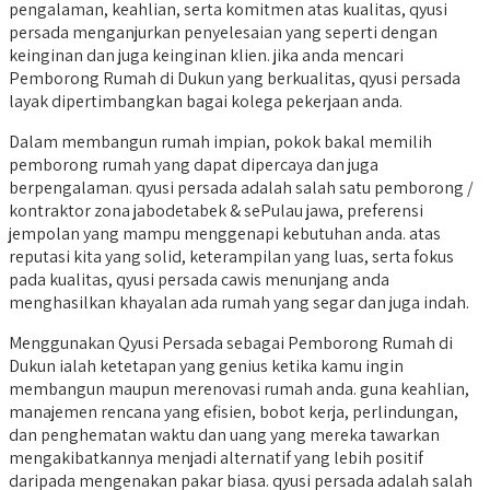
pengalaman, keahlian, serta komitmen atas kualitas, qyusi
persada menganjurkan penyelesaian yang seperti dengan
keinginan dan juga keinginan klien. jika anda mencari
Pemborong Rumah di Dukun yang berkualitas, qyusi persada
layak dipertimbangkan bagai kolega pekerjaan anda.
Dalam membangun rumah impian, pokok bakal memilih
pemborong rumah yang dapat dipercaya dan juga
berpengalaman. qyusi persada adalah salah satu pemborong /
kontraktor zona jabodetabek & sePulau jawa, preferensi
jempolan yang mampu menggenapi kebutuhan anda. atas
reputasi kita yang solid, keterampilan yang luas, serta fokus
pada kualitas, qyusi persada cawis menunjang anda
menghasilkan khayalan ada rumah yang segar dan juga indah.
Menggunakan Qyusi Persada sebagai Pemborong Rumah di
Dukun ialah ketetapan yang genius ketika kamu ingin
membangun maupun merenovasi rumah anda. guna keahlian,
manajemen rencana yang efisien, bobot kerja, perlindungan,
dan penghematan waktu dan uang yang mereka tawarkan
mengakibatkannya menjadi alternatif yang lebih positif
daripada mengenakan pakar biasa. qyusi persada adalah salah