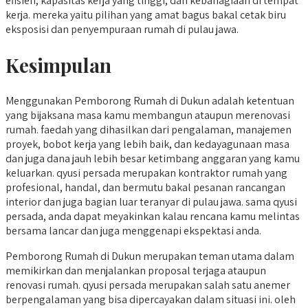
efisien, kapasitas kerja yang tinggi, dan kebahagiaan di tempat
kerja. mereka yaitu pilihan yang amat bagus bakal cetak biru
eksposisi dan penyempuraan rumah di pulau jawa.
Kesimpulan
Menggunakan Pemborong Rumah di Dukun adalah ketentuan
yang bijaksana masa kamu membangun ataupun merenovasi
rumah. faedah yang dihasilkan dari pengalaman, manajemen
proyek, bobot kerja yang lebih baik, dan kedayagunaan masa
dan juga dana jauh lebih besar ketimbang anggaran yang kamu
keluarkan. qyusi persada merupakan kontraktor rumah yang
profesional, handal, dan bermutu bakal pesanan rancangan
interior dan juga bagian luar teranyar di pulau jawa. sama qyusi
persada, anda dapat meyakinkan kalau rencana kamu melintas
bersama lancar dan juga menggenapi ekspektasi anda.
Pemborong Rumah di Dukun merupakan teman utama dalam
memikirkan dan menjalankan proposal terjaga ataupun
renovasi rumah. qyusi persada merupakan salah satu anemer
berpengalaman yang bisa dipercayakan dalam situasi ini. oleh