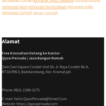
Qyusi Persada Kontraktor
renovasi kios
renovasi kontrakan
renovasi ruko
#jasabangunrumahjakarta #jasarenovasirumahjakarta
#kontraktorjakarta #kontraktorbangunan
renovasi rumah
renov rumah
#kontraktorbangunanrumah #kontraktorbangunanjakarta
#kontraktorbekasi #kontraktorinteriorjakarta
#jasabangunrumahdepok #jasarenovasirumahbekasi
#jasadesainrumahmurah #jasadesainrumahjakarta
#kontraktorbangunanjabodetabek
Alamat
#jasabangunrumahjabodetabek #qyusipersada
Free Konsultasi Datang ke Kantor
Qyusi Persada | Jasa Bangun Rumah
Zam Zam Square Condet Unit 5A. Jl. Raya Condet No.4,
RT.10/RW.3, Balekambang, Kec. Kramat jati
Phone: 0821-2289-2175
E-mail: Hallo.QyusiPersada@Gmail.Com
Website: https://qyusipersada.com