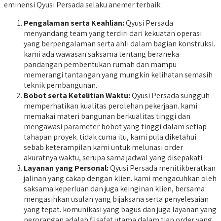
eminensi Qyusi Persada selaku anemer terbaik:
Pengalaman serta Keahlian:
Qyusi Persada
menyandang team yang terdiri dari kekuatan operasi
yang berpengalaman serta ahli dalam bagian konstruksi.
kami ada wawasan saksama tentang beraneka
pandangan pembentukan rumah dan mampu
memerangi tantangan yang mungkin kelihatan semasih
teknik pembangunan.
Bobot serta Ketelitian Waktu:
Qyusi Persada sungguh
memperhatikan kualitas perolehan pekerjaan. kami
memakai materi bangunan berkualitas tinggi dan
mengawasi parameter bobot yang tinggi dalam setiap
tahapan proyek. tidak cuma itu, kami pula diketahui
sebab keterampilan kami untuk melunasi order
akuratnya waktu, serupa sama jadwal yang disepakati.
Layanan yang Personal:
Qyusi Persada menitikberatkan
jalinan yang cakap dengan klien. kami mengacuhkan oleh
saksama keperluan dan juga keinginan klien, bersama
mengasihkan usulan yang bijaksana serta penyelesaian
yang tepat. komunikasi yang bagus dan juga layanan yang
perorangan adalah filsafat utama dalam tiap order yang