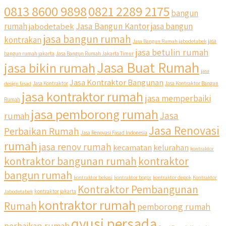
0813 8600 9898
0821 2289 2175
bangun
Jasa Bangun Kantor
rumah
jabodetabek
jasa bangun
jasa bangun rumah
kontrakan
Jasa Bangun Rumah jabodetabek
jasa
jasa betulin rumah
bangun rumah jakarta
Jasa Bangun Rumah Jakarta Timur
Jasa Buat Rumah
jasa bikin rumah
jasa
Jasa Kontraktor Bangunan
design fasad
Jasa Kontraktor
Jasa Kontraktor Bangun
jasa kontraktor rumah
jasa memperbaiki
Rumah
jasa pemborong rumah
Jasa
rumah
Jasa Renovasi
Perbaikan Rumah
Jasa Renovasi Fasad Indonesia
rumah
jasa renov rumah
kecamatan
kelurahan
kontraktor
qyusipersada
kontraktor bangunan rumah
kontraktor
@qyusipersada
3 years ago
bangun rumah
Siapa yang udah masuk List untuk Bangun dan Renovasi
kontraktor bekasi
kontraktor bogor
kontraktor depok
Kontraktor
rumah Di @qyusipersada dengan sistem Cicilan ??
Kontraktor Pembangunan
Jabodetabek
kontraktor jakarta
kontraktor rumah
Rumah
pemborong rumah
Untuk informasi lebih lanjut terkait program cicilan ini temen
temen bisa langsung klik link di bio yaa
qyusi persada
perbaikan rumah