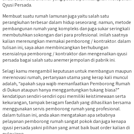
Qyusi Persada.
Membuat suatu rumah lamunan juga yaitu salah satu
perangkuhan terbesar dalam hidup seseorang. namun, metode
pembangunan rumah yang kompleks dan juga sukar seringkali
membutuhkan sokongan dari para profesional. inilah saatnya
kalian merenungkan memakai pemborong / kontraktor. dalam
tulisan ini, saya akan membincangkan berhubungan
esensialnya pemborong / kontraktor dan mengenalkan qyusi
persada bagai salah satu anemer jempolan di pabrik ini.
Selagi kamu mengambil keputusan untuk membangun maupun
merenovasi rumah, pertanyaan utama yang kerap kali muncul
adalah, “apakah saya wajib memanfaatkan Pemborong Rumah
di Dukun ataupun hanya menggantungkan tukang biasa?”
kendatipun sendiri-sendiri opsi memiliki keistimewaan serta
kekurangan, tampak beragam faedah yang dihasilkan bersama
menggunakan servis pemborong rumah yang profesional.
dalam tulisan ini, anda akan mengatakan apa sebabnya
pelayanan pemborong rumah sangat pokok dan juga kenapa
qyusi persada yakni pilihan yang amat baik buat order kalian di
pulau jawa.