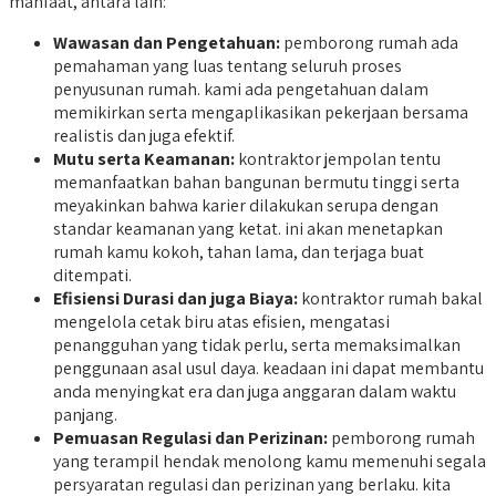
manfaat, antara lain:
Wawasan dan Pengetahuan:
pemborong rumah ada
pemahaman yang luas tentang seluruh proses
penyusunan rumah. kami ada pengetahuan dalam
memikirkan serta mengaplikasikan pekerjaan bersama
realistis dan juga efektif.
Mutu serta Keamanan:
kontraktor jempolan tentu
memanfaatkan bahan bangunan bermutu tinggi serta
meyakinkan bahwa karier dilakukan serupa dengan
standar keamanan yang ketat. ini akan menetapkan
rumah kamu kokoh, tahan lama, dan terjaga buat
ditempati.
Efisiensi Durasi dan juga Biaya:
kontraktor rumah bakal
mengelola cetak biru atas efisien, mengatasi
penangguhan yang tidak perlu, serta memaksimalkan
penggunaan asal usul daya. keadaan ini dapat membantu
anda menyingkat era dan juga anggaran dalam waktu
panjang.
Pemuasan Regulasi dan Perizinan:
pemborong rumah
yang terampil hendak menolong kamu memenuhi segala
persyaratan regulasi dan perizinan yang berlaku. kita