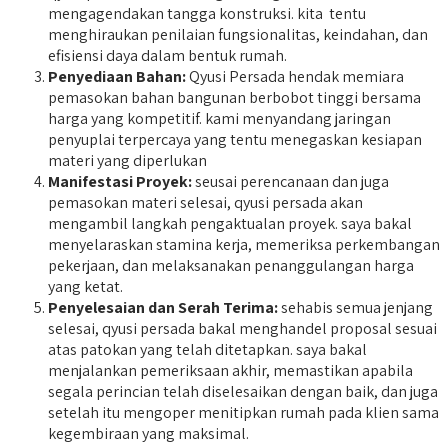
mengagendakan tangga konstruksi. kita tentu
menghiraukan penilaian fungsionalitas, keindahan, dan
efisiensi daya dalam bentuk rumah.
Penyediaan Bahan:
Qyusi Persada hendak memiara
pemasokan bahan bangunan berbobot tinggi bersama
harga yang kompetitif. kami menyandang jaringan
penyuplai terpercaya yang tentu menegaskan kesiapan
materi yang diperlukan
Manifestasi Proyek:
seusai perencanaan dan juga
pemasokan materi selesai, qyusi persada akan
mengambil langkah pengaktualan proyek. saya bakal
menyelaraskan stamina kerja, memeriksa perkembangan
pekerjaan, dan melaksanakan penanggulangan harga
yang ketat.
Penyelesaian dan Serah Terima:
sehabis semua jenjang
selesai, qyusi persada bakal menghandel proposal sesuai
atas patokan yang telah ditetapkan. saya bakal
menjalankan pemeriksaan akhir, memastikan apabila
segala perincian telah diselesaikan dengan baik, dan juga
setelah itu mengoper menitipkan rumah pada klien sama
kegembiraan yang maksimal.