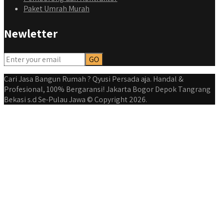
Paket Umrah Murah
Newletter
qyusipersada
@qyusipersada
3 years ago
Dalah satu hasil karya Qyusi persada, merenovasi rumah
biasa jadi rumah mewah dengan budget 400an, kira kira
Cari Jasa Bangun Rumah ? Qyusi Persada aja. Handal &
gimana ya hasilnya...
Profesional, 100% Bergaransi! Jakarta Bogor Depok Tangrang
Bekasi s.d Se-Pulau Jawa © Copyright 2026.
#jasabangunrumahjakarta #jasarenovasirumahjakarta
#kontraktorjakarta #kontraktorbangunan
#kontraktorbangunanrumah #kontraktorbangunanjakarta
#kontraktorbekasi #kontraktorinteriorjakarta
#jasabangunrumahdepok #jasarenovasirumahbekasi
#jasadesainrumahmurah #jasadesainrumahjakarta
#kontraktorbangunanjabodetabek
#jasabangunrumahjabodetabek #qyusipersada