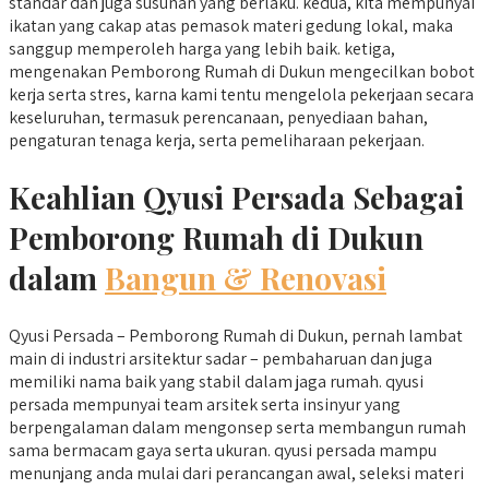
standar dan juga susunan yang berlaku. kedua, kita mempunyai
ikatan yang cakap atas pemasok materi gedung lokal, maka
sanggup memperoleh harga yang lebih baik. ketiga,
mengenakan Pemborong Rumah di Dukun mengecilkan bobot
kerja serta stres, karna kami tentu mengelola pekerjaan secara
keseluruhan, termasuk perencanaan, penyediaan bahan,
pengaturan tenaga kerja, serta pemeliharaan pekerjaan.
Keahlian Qyusi Persada Sebagai
Pemborong Rumah di Dukun
dalam
Bangun & Renovasi
Qyusi Persada – Pemborong Rumah di Dukun, pernah lambat
main di industri arsitektur sadar – pembaharuan dan juga
memiliki nama baik yang stabil dalam jaga rumah. qyusi
persada mempunyai team arsitek serta insinyur yang
berpengalaman dalam mengonsep serta membangun rumah
sama bermacam gaya serta ukuran. qyusi persada mampu
menunjang anda mulai dari perancangan awal, seleksi materi