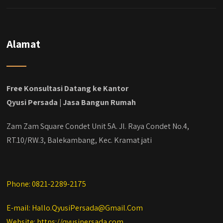
#kontraktorjakarta #kontraktorbangunan
#kontraktorbangunanrumah
#kontraktorbangunanjakarta
#kontraktorbekasi #kontraktorinteriorjakarta
Alamat
#jasabangunrumahdepok
#jasarenovasirumahbekasi
#jasadesainrumahmurah
#jasadesainrumahjakarta
Free Konsultasi Datang ke Kantor
#kontraktorbangunanjabodetabek
Qyusi Persada | Jasa Bangun Rumah
#jasabangunrumahjabodetabek
#qyusipersada
Zam Zam Square Condet Unit 5A. Jl. Raya Condet No.4,
RT.10/RW.3, Balekambang, Kec. Kramat jati
Phone: 0821-2289-2175
E-mail: Hallo.QyusiPersada@Gmail.Com
Website: https://qyusipersada.com