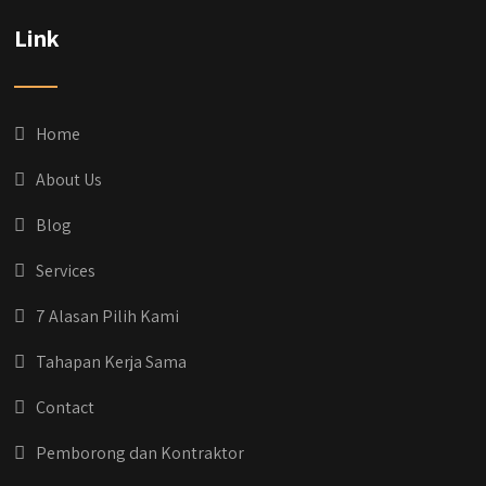
Dih gak tau aja dia kalau di Qyusi Persada
Link
Ada Program Yang namanya PROCIS
(Program Cicilan Syariah)
.
Informasi selengkapnya, buru yuk klik link di
bio IG kitanya 🔥
Home
#jasabangunrumahjakarta
#jasarenovasirumahjakarta
About Us
#kontraktorjakarta #kontraktorbangunan
#kontraktorbangunanrumah
Blog
#kontraktorbangunanjakarta
#kontraktorbekasi #kontraktorinteriorjakarta
Services
#jasabangunrumahdepok
#jasarenovasirumahbekasi
7 Alasan Pilih Kami
#jasadesainrumahmurah
#jasadesainrumahjakarta
Tahapan Kerja Sama
#kontraktorbangunanjabodetabek
#jasabangunrumahjabodetabek
Contact
#qyusipersada
Pemborong dan Kontraktor