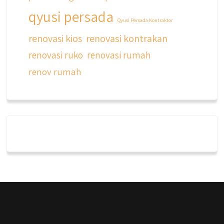
qyusi persada
Qyusi Persada Kontraktor
renovasi kios
renovasi kontrakan
renovasi ruko
renovasi rumah
renov rumah
qyusipersada
@qyusipersada
3 years ago
Dalah satu hasil karya Qyusi persada,
merenovasi rumah biasa jadi rumah mewah
dengan budget 400an, kira kira gimana ya
hasilnya...
#jasabangunrumahjakarta
#jasarenovasirumahjakarta