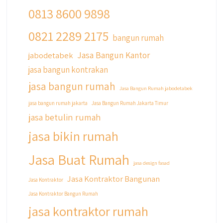
0813 8600 9898
0821 2289 2175
qyusipersada
bangun rumah
@qyusipersada
3 years ago
Jasa Bangun Kantor
jabodetabek
Siapa yang udah masuk List untuk Bangun
jasa bangun kontrakan
dan Renovasi rumah Di @qyusipersada
dengan sistem Cicilan ?? 🤗
jasa bangun rumah
Jasa Bangun Rumah jabodetabek
Untuk informasi lebih lanjut terkait program
jasa bangun rumah jakarta
Jasa Bangun Rumah Jakarta Timur
cicilan ini temen temen bisa langsung klik link
jasa betulin rumah
di bio yaa
jasa bikin rumah
#jasabangunrumahjakarta
#jasarenovasirumahjakarta
Jasa Buat Rumah
#kontraktorjakarta #kontraktorbangunan
jasa design fasad
#kontraktorbangunanrumah
Jasa Kontraktor Bangunan
Jasa Kontraktor
#kontraktorbangunanjakarta
Jasa Kontraktor Bangun Rumah
#kontraktorbekasi #kontraktorinteriorjakarta
#jasabangunrumahdepok
jasa kontraktor rumah
#jasarenovasirumahbekasi