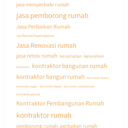
#jasadesainrumahmurah
jasa memperbaiki rumah
#jasadesainrumahjakarta
jasa pemborong rumah
#kontraktorbangunanjabodetabek
#jasabangunrumahjabodetabek
Jasa Perbaikan Rumah
#qyusipersada
Jasa Renovasi Fasad Indonesia
Jasa Renovasi rumah
jasa renov rumah
kecamatan
kelurahan
kontraktor bangunan rumah
kontraktor
kontraktor bangun rumah
kontraktor bekasi
kontraktor bogor
kontraktor depok
Kontraktor Jabodetabek
kontraktor jakarta
Kontraktor Pembangunan Rumah
kontraktor rumah
pemborong rumah
perbaikan rumah