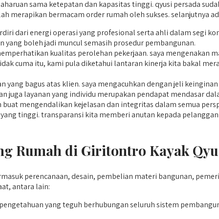
aruan sama ketepatan dan kapasitas tinggi. qyusi persada sudah 
telah merapikan bermacam order rumah oleh sukses. selanjutnya a
rdiri dari energi operasi yang profesional serta ahli dalam seg
 yang boleh jadi muncul semasih prosedur pembangunan.
emperhatikan kualitas perolehan pekerjaan. saya mengenakan m
 tidak cuma itu, kami pula diketahui lantaran kinerja kita bakal 
n yang bagus atas klien. saya mengacuhkan dengan jeli keinginan
dan juga layanan yang individu merupakan pendapat mendasar dalam
uat mengendalikan kejelasan dan integritas dalam semua perspek
 yang tinggi. transparansi kita memberi anutan kepada pelangga
 Rumah di Giritontro Kayak Qyus
masuk perencanaan, desain, pembelian materi bangunan, pemerik
, antara lain:
pengetahuan yang teguh berhubungan seluruh sistem pembang