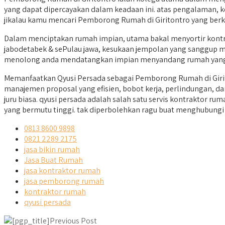
yang dapat dipercayakan dalam keadaan ini. atas pengalaman, k
jikalau kamu mencari Pemborong Rumah di Giritontro yang berku
Dalam menciptakan rumah impian, utama bakal menyortir kontra
jabodetabek & sePulau jawa, kesukaan jempolan yang sanggup men
menolong anda mendatangkan impian menyandang rumah yang
Memanfaatkan Qyusi Persada sebagai Pemborong Rumah di Girit
manajemen proposal yang efisien, bobot kerja, perlindungan, 
juru biasa. qyusi persada adalah salah satu servis kontraktor 
yang bermutu tinggi. tak diperbolehkan ragu buat menghubungi 
0813 8600 9898
0821 2289 2175
jasa bikin rumah
Jasa Buat Rumah
jasa kontraktor rumah
jasa pemborong rumah
kontraktor rumah
qyusi persada
Previous Post