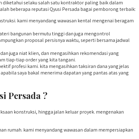
diketahui selaku salah satu kontraktor paling baik dalam
dalah beberapa reputasi Qyusi Persada bagai pemborong terbaik:
i konstruksi. kami menyandang wawasan kental mengenai beragam
ateri bangunan bermutu tinggi dan juga mengontrol
merampungkan proposal persisnya waktu, seperti bersama jadwal
 dan juga niat klien, dan mengasihkan rekomendasi yang
 tiap-tiap order yang kita tangani.
tif profesi kami. kita mengasihkan taksiran dana yang jelas
n apabila saya bakal menerima dapatan yang pantas atas yang
i Persada ?
saan konstruksi, hingga jalan keluar proyek. mengenakan
unan rumah. kami menyandang wawasan dalam mempersiapkan