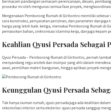
bermacam pandangan semacam perencanaan, desain, pembangu
prosedur ini oleh mengurusi semua fase proyek, mengkoordinasi
Mengenakan Pemborong Rumah di Giritontro memiliki sebesar m
cara konstruksi, persyaratan perizinan, dan parameter dan juga
harga yang lebih baik. ketiga, memakai Pemborong Rumah di Gir
pemasokan bahan, sinkronisasi stamina kerja, dan juga kepam p
Keahlian Qyusi Persada Sebagai
Qyusi Persada – Pemborong Rumah di Giritontro, pernah lambat 
menyandang regu arsitek dan insinyur yang ahli dalam mendes
awal, pemilihan materi bangunan, hingga aplikasi proyek menge
Keunggulan Qyusi Persada Sebag
Tak hanya siuman rumah, qyusi persada juga ada keahlian dala
rekonsiliasi interior serta eksterior. qyusi persada sanggup m