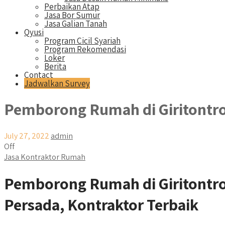
Perbaikan Atap
Jasa Bor Sumur
Jasa Galian Tanah
Qyusi
Program Cicil Syariah
Program Rekomendasi
Loker
Berita
Contact
Jadwalkan Survey
Pemborong Rumah di Giritontr
July 27, 2022
admin
Off
Jasa Kontraktor Rumah
Pemborong Rumah di Giritont
Persada, Kontraktor Terbaik