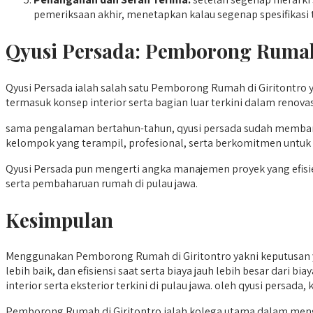
pemeriksaan akhir, menetapkan kalau segenap spesifikasi
Qyusi Persada:
Pemborong Rumah 
Qyusi Persada ialah salah satu Pemborong Rumah di Giritontro
termasuk konsep interior serta bagian luar terkini dalam renova
sama pengalaman bertahun-tahun, qyusi persada sudah memban
kelompok yang terampil, profesional, serta berkomitmen untuk
Qyusi Persada pun mengerti angka manajemen proyek yang efisien,
serta pembaharuan rumah di pulau jawa.
Kesimpulan
Menggunakan Pemborong Rumah di Giritontro yakni keputusan ya
lebih baik, dan efisiensi saat serta biaya jauh lebih besar dari 
interior serta eksterior terkini di pulau jawa. oleh qyusi persa
Pemborong Rumah di Giritontro ialah kolega utama dalam menga