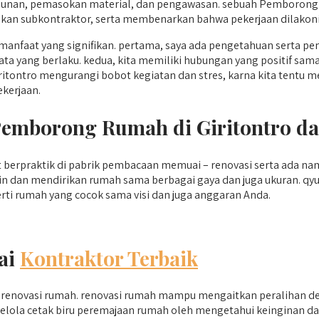
nan, pemasokan material, dan pengawasan. sebuah Pemborong 
kan subkontraktor, serta membenarkan bahwa pekerjaan dilakoni s
anfaat yang signifikan. pertama, saya ada pengetahuan serta p
 tata yang berlaku. kedua, kita memiliki hubungan yang positif s
itontro mengurangi bobot kegiatan dan stres, karna kita tentu 
ekerjaan.
 Pemborong Rumah di Giritontro d
berpraktik di pabrik pembacaan memuai – renovasi serta ada nam
ain dan mendirikan rumah sama berbagai gaya dan juga ukuran.
rti rumah yang cocok sama visi dan juga anggaran Anda.
ai
Kontraktor Terbaik
m renovasi rumah. renovasi rumah mampu mengaitkan peralihan d
engelola cetak biru peremajaan rumah oleh mengetahui keinginan 