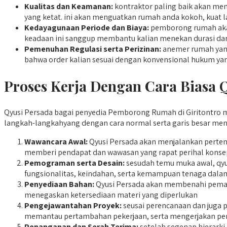
Kualitas dan Keamanan:
kontraktor paling baik akan me
yang ketat. ini akan menguatkan rumah anda kokoh, kuat la
Kedayagunaan Periode dan Biaya:
pemborong rumah akan
keadaan ini sanggup membantu kalian menekan durasi dan
Pemenuhan Regulasi serta Perizinan:
anemer rumah yang
bahwa order kalian sesuai dengan konvensional hukum yan
Proses Kerja Dengan Cara Biasa 
Qyusi Persada bagai penyedia Pemborong Rumah di Giritontro me
langkah-langkahyang dengan cara normal serta garis besar men
Wawancara Awal:
Qyusi Persada akan menjalankan pertemu
memberi pendapat dan wawasan yang rapat perihal konsep
Pemograman serta Desain:
sesudah temu muka awal, qyu
fungsionalitas, keindahan, serta kemampuan tenaga dala
Penyediaan Bahan:
Qyusi Persada akan membenahi pemaso
menegaskan ketersediaan materi yang diperlukan
Pengejawantahan Proyek:
seusai perencanaan dan juga p
memantau pertambahan pekerjaan, serta mengerjakan pen
Penanganan dan Serah Terima:
setelah segenap hierarki