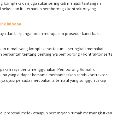
 kompleks dan juga sukar seringkali menjadi tantangan
 pekerjaan itu terhadap pemborong / kontraktor yang
link ini yaaa
aya dan berpengalaman merupakan prosedur kunci bakal
kan rumah yang kompleks serta rumit seringkali memakai
kan berbantah tentang pentingnya pemborong / kontraktor serta
 “apakah saya perlu menggunakan Pemborong Rumah di
 guna yang didapat bersama memanfaatkan servis kontraktor
nya qyusi persada merupakan alternatif yang sungguh cakap
ro. proposal melek ataupun peremajaan rumah menyangkutkan