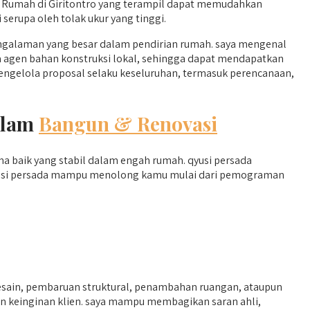
Rumah di Giritontro yang terampil dapat memudahkan
erupa oleh tolak ukur yang tinggi.
engalaman yang besar dalam pendirian rumah. saya mengenal
ama agen bahan konstruksi lokal, sehingga dapat mendapatkan
mengelola proposal selaku keseluruhan, termasuk perencanaan,
alam
Bangun & Renovasi
a baik yang stabil dalam engah rumah. qyusi persada
 qyusi persada mampu menolong kamu mulai dari pemograman
esain, pembaruan struktural, penambahan ruangan, ataupun
dan keinginan klien. saya mampu membagikan saran ahli,