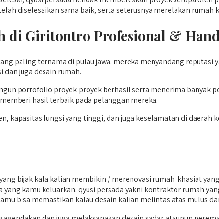
 telah diselesaikan sama baik, serta seterusnya merelakan ruma
di Giritontro
Profesional & Hand
 yang paling ternama di pulau jawa. mereka menyandang reputasi
si dan juga desain rumah.
gun portofolio proyek-proyek berhasil serta menerima banyak 
 memberi hasil terbaik pada pelanggan mereka.
 kapasitas fungsi yang tinggi, dan juga keselamatan di daerah ker
ng bijak kala kalian membikin / merenovasi rumah. khasiat yan
biaya yang kamu keluarkan. qyusi persada yakni kontraktor rumah yan
da, kamu bisa memastikan kalau desain kalian melintas atas mulus d
gendakan dan juga melaksanakan desain sadar ataupun peremajaa