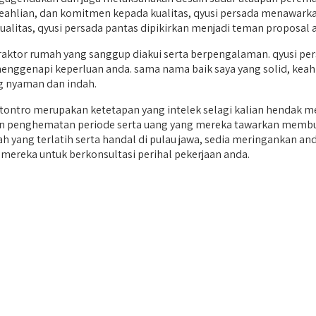
eahlian, dan komitmen kepada kualitas, qyusi persada menawarkan
alitas, qyusi persada pantas dipikirkan menjadi teman proposal 
ktor rumah yang sanggup diakui serta berpengalaman. qyusi per
ggenapi keperluan anda. sama nama baik saya yang solid, keahlian
 nyaman dan indah.
ontro merupakan ketetapan yang intelek selagi kalian hendak m
dan penghematan periode serta uang yang mereka tawarkan membu
rumah yang terlatih serta handal di pulau jawa, sedia meringank
mereka untuk berkonsultasi perihal pekerjaan anda.