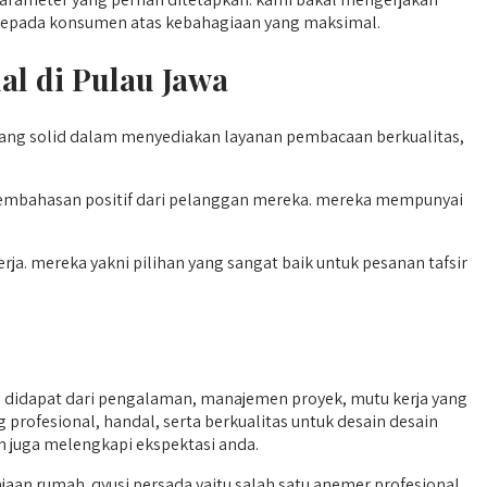
h kepada konsumen atas kebahagiaan yang maksimal.
al di Pulau Jawa
 yang solid dalam menyediakan layanan pembacaan berkualitas,
pembahasan positif dari pelanggan mereka. mereka mempunyai
ja. mereka yakni pilihan yang sangat baik untuk pesanan tafsir
g didapat dari pengalaman, manajemen proyek, mutu kerja yang
g profesional, handal, serta berkualitas untuk desain desain
an juga melengkapi ekspektasi anda.
n rumah. qyusi persada yaitu salah satu anemer profesional