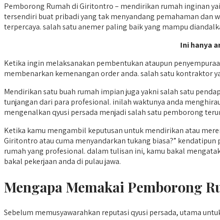
Pemborong Rumah di Giritontro – mendirikan rumah inginan ya
tersendiri buat pribadi yang tak menyandang pemahaman dan wa
terpercaya. salah satu anemer paling baik yang mampu diandalka
Ini hanya a
Ketika ingin melaksanakan pembentukan ataupun penyempuraan
membenarkan kemenangan order anda. salah satu kontraktor yang
Mendirikan satu buah rumah impian juga yakni salah satu pend
tunjangan dari para profesional. inilah waktunya anda menghir
mengenalkan qyusi persada menjadi salah satu pemborong terung
Ketika kamu mengambil keputusan untuk mendirikan atau meren
Giritontro atau cuma menyandarkan tukang biasa?” kendatipun 
rumah yang profesional. dalam tulisan ini, kamu bakal mengat
bakal pekerjaan anda di pulau jawa.
Mengapa Memakai Pemborong Rum
Sebelum memusyawarahkan reputasi qyusi persada, utama unt