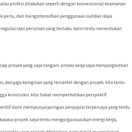
alau profesi dilakukan seperti dengan konvensional keamanan
ak perlu, dan mengintensifkan penggunaan sumber daya.
gulasi dan perizinan yang berlaku. kami tentu menentukan
iap proyek yang saya tangani. proses kerja saya menyangkutkan
 dan juga keinginan yang tercantel dengan proyek. kita tentu
a konstruksi. kita bakal memperhatikan perspektif
tif. kami mempunyai jaringan penyuplai terpercaya yang tentu
ekayasa proyek. saya tentu mengorganisasikan energi kerja,
parameter yang pernah ditetapkan. kami bakal mengerjakan