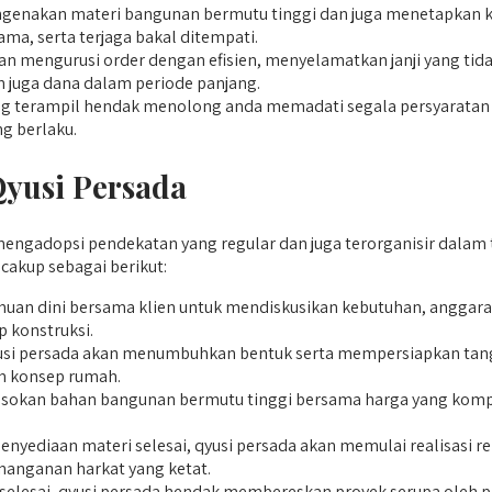
ngenakan materi bangunan bermutu tinggi dan juga menetapkan k
ma, serta terjaga bakal ditempati.
 mengurusi order dengan efisien, menyelamatkan janji yang tid
 juga dana dalam periode panjang.
 terampil hendak menolong anda memadati segala persyaratan re
g berlaku.
Qyusi Persada
ngadopsi pendekatan yang regular dan juga terorganisir dalam t
cakup sebagai berikut:
an dini bersama klien untuk mendiskusikan kebutuhan, anggaran,
 konstruksi.
si persada akan menumbuhkan bentuk serta mempersiapkan tangg
m konsep rumah.
kan bahan bangunan bermutu tinggi bersama harga yang kompeti
enyediaan materi selesai, qyusi persada akan memulai realisasi r
anganan harkat yang ketat.
 selesai, qyusi persada hendak membereskan proyek serupa oleh 