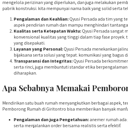
mengelola perizinan yang diperlukan, dan juga melakukan pembah
pabrik konstruksi. kita mempunyai nama baik yang solid serta 
Pengalaman dan Keahlian:
Qyusi Persada ada tim yang te
aspek pendirian rumah dan mampu menghindari tantangan
Kualitas serta Ketepatan Waktu:
Qyusi Persada sangat m
konvensional kualitas yang tinggi dalam tiap fase proyek.
yang disepakati.
Layanan yang Personal:
Qyusi Persada menekankan jalina
bijaksana serta solusi yang tepat. komunikasi yang bagus 
Transparansi dan Integritas:
Qyusi Persada berkomitmen b
serta rinci, juga membuntuti standar etika berpengalaman
diharapkan.
Apa Sebabnya Memakai Pemborong
Mendirikan satu buah rumah menyangkutkan berbagai aspek, ter
Pemborong Rumah di Giritontro bisa memberikan banyak manfaat
Pengalaman dan juga Pengetahuan:
anemer rumah ada 
serta menjalankan order bersama realistis serta efektif.