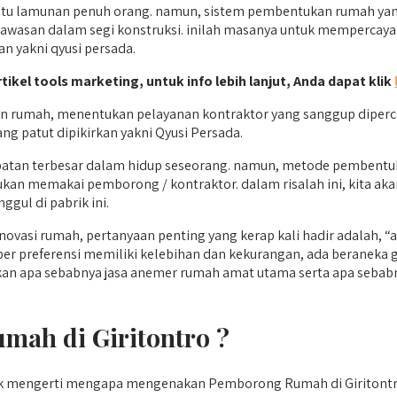
itu lamunan penuh orang. namun, sistem pembentukan rumah yang
wasan dalam segi konstruksi. inilah masanya untuk mempercayai
n yakni qyusi persada.
rtikel tools marketing, untuk info lebih lanjut, Anda dapat klik
 rumah, menentukan pelayanan kontraktor yang sanggup diperc
 patut dipikirkan yakni Qyusi Persada.
apatan terbesar dalam hidup seseorang. namun, metode pembentu
aukan memakai pemborong / kontraktor. dalam risalah ini, kita a
gul di pabrik ini.
ovasi rumah, pertanyaan penting yang kerap kali hadir adalah,
per preferensi memiliki kelebihan dan kekurangan, ada beraneka
akan apa sebabnya jasa anemer rumah amat utama serta apa sebab
ah di Giritontro ?
uk mengerti mengapa mengenakan Pemborong Rumah di Giritont