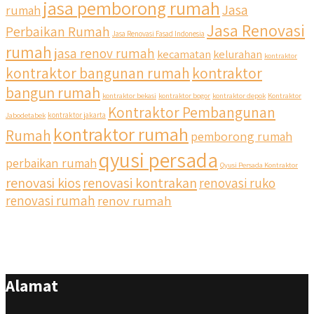
jasa pemborong rumah
Jasa
rumah
Jasa Renovasi
Perbaikan Rumah
Jasa Renovasi Fasad Indonesia
rumah
jasa renov rumah
kecamatan
kelurahan
kontraktor
kontraktor bangunan rumah
kontraktor
bangun rumah
kontraktor bekasi
kontraktor bogor
kontraktor depok
Kontraktor
Kontraktor Pembangunan
Jabodetabek
kontraktor jakarta
kontraktor rumah
Rumah
pemborong rumah
qyusi persada
perbaikan rumah
Qyusi Persada Kontraktor
renovasi kios
renovasi kontrakan
renovasi ruko
renovasi rumah
renov rumah
Alamat