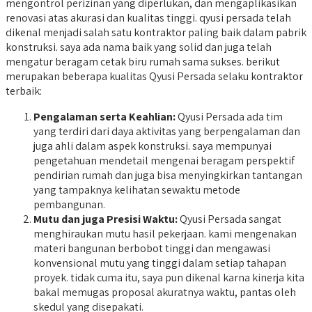
mengontrol perizinan yang diperlukan, dan mengaplikasikan
renovasi atas akurasi dan kualitas tinggi. qyusi persada telah
dikenal menjadi salah satu kontraktor paling baik dalam pabrik
konstruksi. saya ada nama baik yang solid dan juga telah
mengatur beragam cetak biru rumah sama sukses. berikut
merupakan beberapa kualitas Qyusi Persada selaku kontraktor
terbaik:
Pengalaman serta Keahlian:
Qyusi Persada ada tim
yang terdiri dari daya aktivitas yang berpengalaman dan
juga ahli dalam aspek konstruksi. saya mempunyai
pengetahuan mendetail mengenai beragam perspektif
pendirian rumah dan juga bisa menyingkirkan tantangan
yang tampaknya kelihatan sewaktu metode
pembangunan.
Mutu dan juga Presisi Waktu:
Qyusi Persada sangat
menghiraukan mutu hasil pekerjaan. kami mengenakan
materi bangunan berbobot tinggi dan mengawasi
konvensional mutu yang tinggi dalam setiap tahapan
proyek. tidak cuma itu, saya pun dikenal karna kinerja kita
bakal memugas proposal akuratnya waktu, pantas oleh
skedul yang disepakati.