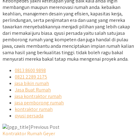
Kebonpedes yakni ketetapan yang baik kala anda ingin
membangun maupun merenovasi rumah anda. kebaikan
keahlian, manajemen desain yang efisien, kapasitas kerja,
perlindungan, serta penjimatan era dan uang yang mereka
tawarkan menyebabkannya menjadi pilihan yang lebih cakap
dari memakai juru biasa. qyusi persada yaitu salah satu jasa
pemborong rumah yang kompeten dan juga handal di pulau
jawa, cawis membantu anda menciptakan impian rumah kalian
sama hasil yang berkualitas tinggi. tidak boleh ragu bakal
menyurati mereka bakal tatap muka mengenai proyek anda.
0813 8600 9898
0821 2289 2175
jasa bikin rumah
Jasa Buat Rumah
jasa kontraktor rumah
jasa pemborong rumah
kontraktor rumah
qyusi persada
Previous Post
Kontraktor Rumah Geyer