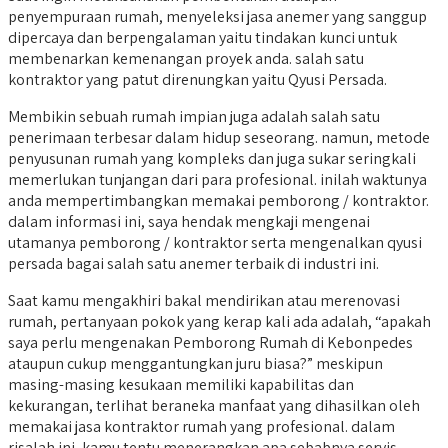
penyempuraan rumah, menyeleksi jasa anemer yang sanggup
dipercaya dan berpengalaman yaitu tindakan kunci untuk
membenarkan kemenangan proyek anda. salah satu
kontraktor yang patut direnungkan yaitu Qyusi Persada.
Membikin sebuah rumah impian juga adalah salah satu
penerimaan terbesar dalam hidup seseorang. namun, metode
penyusunan rumah yang kompleks dan juga sukar seringkali
memerlukan tunjangan dari para profesional. inilah waktunya
anda mempertimbangkan memakai pemborong / kontraktor.
dalam informasi ini, saya hendak mengkaji mengenai
utamanya pemborong / kontraktor serta mengenalkan qyusi
persada bagai salah satu anemer terbaik di industri ini.
Saat kamu mengakhiri bakal mendirikan atau merenovasi
rumah, pertanyaan pokok yang kerap kali ada adalah, “apakah
saya perlu mengenakan Pemborong Rumah di Kebonpedes
ataupun cukup menggantungkan juru biasa?” meskipun
masing-masing kesukaan memiliki kapabilitas dan
kekurangan, terlihat beraneka manfaat yang dihasilkan oleh
memakai jasa kontraktor rumah yang profesional. dalam
risalah ini, kamu tentu menerangkan apa sebabnya servis