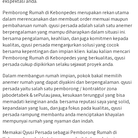
ekspektasi anda.
Pemborong Rumah di Kebonpedes merupakan rekan utama
dalam merencanakan dan membuat order memuai maupun
pembaharuan rumah. qyusi persada adalah salah satu anemer
berpengalaman yang mampu diharapkan dalam situasi ini.
bersama pengalaman, keahlian, dan juga komitmen kepada
kualitas, qyusi persada menganjurkan solusi yang cocok
bersama kepentingan dan impian klien. kalau kalian mencari
Pemborong Rumah di Kebonpedes yang berkualitas, qyusi
persada cukup dipikirkan selaku sejawat proyek anda.
Dalam membangun rumah impian, pokok bakal memilih
anemer rumah yang dapat diyakini dan berpengalaman. qyusi
persada yaitu salah satu pemborong / kontraktor zona
jabodetabek & sePulau jawa, kesukaan terunggul yang bisa
memadati keinginan anda. bersama reputasi saya yang solid,
kepandaian yang luas, dan juga fokus pada kualitas, qyusi
persada rampung membantu anda menciptakan khayalan
mempunyai rumah yang nyaman dan indah.
Memakai Qyusi Persada sebagai Pemborong Rumah di