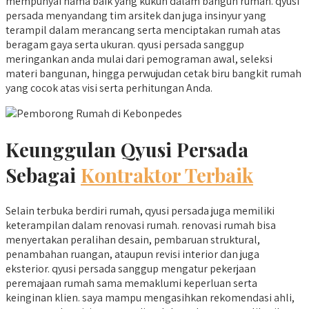
mempunyai nama baik yang kukuh dalam bangun rumah. qyusi
persada menyandang tim arsitek dan juga insinyur yang
terampil dalam merancang serta menciptakan rumah atas
beragam gaya serta ukuran. qyusi persada sanggup
meringankan anda mulai dari pemograman awal, seleksi
materi bangunan, hingga perwujudan cetak biru bangkit rumah
yang cocok atas visi serta perhitungan Anda.
Keunggulan Qyusi Persada
Sebagai
Kontraktor Terbaik
Selain terbuka berdiri rumah, qyusi persada juga memiliki
keterampilan dalam renovasi rumah. renovasi rumah bisa
menyertakan peralihan desain, pembaruan struktural,
penambahan ruangan, ataupun revisi interior dan juga
eksterior. qyusi persada sanggup mengatur pekerjaan
peremajaan rumah sama memaklumi keperluan serta
keinginan klien. saya mampu mengasihkan rekomendasi ahli,