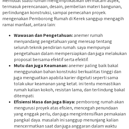
Membuat suatu rumah mengimplikasikan bermacam aspek,
termasuk perencanaan, desain, pembelian materi bangunan,
perlindungan konstruksi, sampai pemecahan proyek.
mengenakan Pemborong Rumah di Kerek sanggup mengagih
ramai manfaat, antara lain:
Wawasan dan Pengetahuan:
anemer rumah
menyandang pengetahuan yang meresap tentang
seluruh teknik pendirian rumah. saya mempunyai
pengetahuan dalam mempersiapkan dan juga melakukan
proposal bersama efektif serta efektif.
Mutu dan juga Keamanan:
anemer paling baik bakal
menggunakan bahan konstruksi berkualitas tinggi dan
juga menguatkan apabila karier digeluti seperti sama
tolak ukur keamanan yang ketat. ini tentu memastikan
rumah kalian kokoh, resistan lama, dan terlindung bakal
ditempati.
Efisiensi Masa dan juga Biaya:
pemborong rumah akan
mengurusi proyek atas efisien, mencegah penundaan
yang enggak perlu, dan juga mengintensifkan pemakaian
pangkal daya. masalah ini sanggup menunjang kalian
mencermatkan saat dan juga anggaran dalam waktu