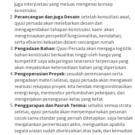
juga interpretasi yang meluas mengenai konsep
konstruksi.
Perancangan dan juga Desain:
setelah konsultasi awal,
qyusi persada akan melebarkan desain dan
mengagendakan tahapan konstruksi. kami akan
menghiraukan perspektif fungsionalitas, keindahan,
serta efisiensi kekuatan dalam rancangan rumah.
Pengadaan Bahan:
Qyusi Persada akan menjaga logistik
bahan konstruksi berkualitas tinggi oleh harga yang
kompetitif. saya ada jaringan leveransir terpercaya yang
akan meyakinkan ketersediaan bahan yang diperlukan
Pengoperasian Proyek:
sesudah perencanaan serta
pengadaan materi selesai, qyusi persada akan mengawali
realisasi rekayasa proyek. kita hendak mengoordinasikan
energi kerja, memonitor pertumbuhan pekerjaan, dan
mengerjakan penanganan kelas yang ketat.
Penggarapan dan Pasrah Terima:
sehabis semua strata
selesai, qyusi persada akan menyempurnakan pesanan
cocok sama standar yang pernah ditetapkan. saya hendak
menjalankan pemeriksaan akhir, menguatkan apabila
segala uraian sudah diselesaikan atas baik, dan kemudian