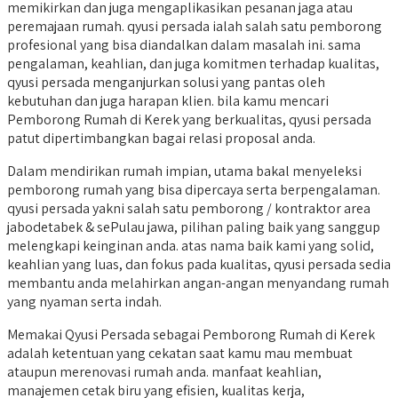
memikirkan dan juga mengaplikasikan pesanan jaga atau
peremajaan rumah. qyusi persada ialah salah satu pemborong
profesional yang bisa diandalkan dalam masalah ini. sama
pengalaman, keahlian, dan juga komitmen terhadap kualitas,
qyusi persada menganjurkan solusi yang pantas oleh
kebutuhan dan juga harapan klien. bila kamu mencari
Pemborong Rumah di Kerek yang berkualitas, qyusi persada
patut dipertimbangkan bagai relasi proposal anda.
Dalam mendirikan rumah impian, utama bakal menyeleksi
pemborong rumah yang bisa dipercaya serta berpengalaman.
qyusi persada yakni salah satu pemborong / kontraktor area
jabodetabek & sePulau jawa, pilihan paling baik yang sanggup
melengkapi keinginan anda. atas nama baik kami yang solid,
keahlian yang luas, dan fokus pada kualitas, qyusi persada sedia
membantu anda melahirkan angan-angan menyandang rumah
yang nyaman serta indah.
Memakai Qyusi Persada sebagai Pemborong Rumah di Kerek
adalah ketentuan yang cekatan saat kamu mau membuat
ataupun merenovasi rumah anda. manfaat keahlian,
manajemen cetak biru yang efisien, kualitas kerja,