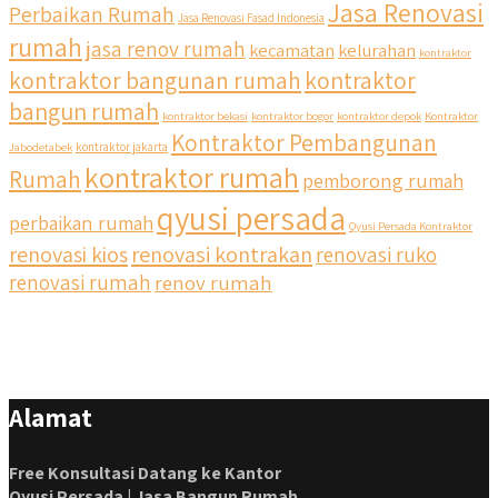
Jasa Renovasi
Perbaikan Rumah
Jasa Renovasi Fasad Indonesia
rumah
jasa renov rumah
kecamatan
kelurahan
kontraktor
kontraktor bangunan rumah
kontraktor
bangun rumah
kontraktor bekasi
kontraktor bogor
kontraktor depok
Kontraktor
Kontraktor Pembangunan
Jabodetabek
kontraktor jakarta
kontraktor rumah
Rumah
pemborong rumah
qyusi persada
perbaikan rumah
Qyusi Persada Kontraktor
renovasi kios
renovasi kontrakan
renovasi ruko
renovasi rumah
renov rumah
Alamat
Free Konsultasi Datang ke Kantor
Qyusi Persada | Jasa Bangun Rumah