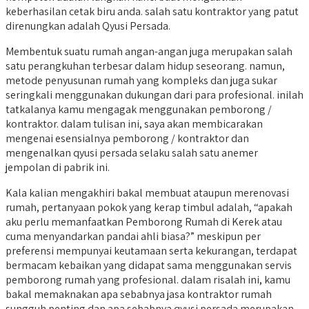
keberhasilan cetak biru anda. salah satu kontraktor yang patut
direnungkan adalah Qyusi Persada.
Membentuk suatu rumah angan-angan juga merupakan salah
satu perangkuhan terbesar dalam hidup seseorang. namun,
metode penyusunan rumah yang kompleks dan juga sukar
seringkali menggunakan dukungan dari para profesional. inilah
tatkalanya kamu mengagak menggunakan pemborong /
kontraktor. dalam tulisan ini, saya akan membicarakan
mengenai esensialnya pemborong / kontraktor dan
mengenalkan qyusi persada selaku salah satu anemer
jempolan di pabrik ini.
Kala kalian mengakhiri bakal membuat ataupun merenovasi
rumah, pertanyaan pokok yang kerap timbul adalah, “apakah
aku perlu memanfaatkan Pemborong Rumah di Kerek atau
cuma menyandarkan pandai ahli biasa?” meskipun per
preferensi mempunyai keutamaan serta kekurangan, terdapat
bermacam kebaikan yang didapat sama menggunakan servis
pemborong rumah yang profesional. dalam risalah ini, kamu
bakal memaknakan apa sebabnya jasa kontraktor rumah
sungguh penting dan apa sebabnya qyusi persada merupakan