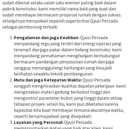
sudah dikenal selaku salah satu anemer paling baik dalam
pabrik konstruksi. kami memiliki nama baik yang kuat dan
sudah membayar bermacam proposal rumah dengan sukses.
selanjutnya merupakan separuh superioritas Qyusi Persada
sebagai pemborong terbaik:
Pengalaman dan juga Keahlian:
Qyusi Persada
menyandang regu yang terdiri dari energi operasi yang
terampil dan juga pakar dalam bidang konstruksi. kami
menyandang pemahaman menghunjam berhubungan
bermacam pandangan penyusunan rumah dan juga
sanggup menanggulangi tantangan yang bisa jadi
kelihatan sewaktu teknik pembangunan.
Mutu dan juga Ketepatan Waktu:
Qyusi Persada
sungguh menghiraukan kualitas dapatan pekerjaan. kami
mengenakan materi gedung berbobot tinggi dan
mengontrol parameter bobot yang tinggi dalam setiap
tahapan proyek. selain itu, kami pun diketahui karena
kapasitas kita buat membayar rencana akuratnya waktu,
seperti bersama jadwal yang disepakati.
Layanan yang Personal:
Qyusi Persada
memprioritaskan ikatan yang baik atas klien. kami