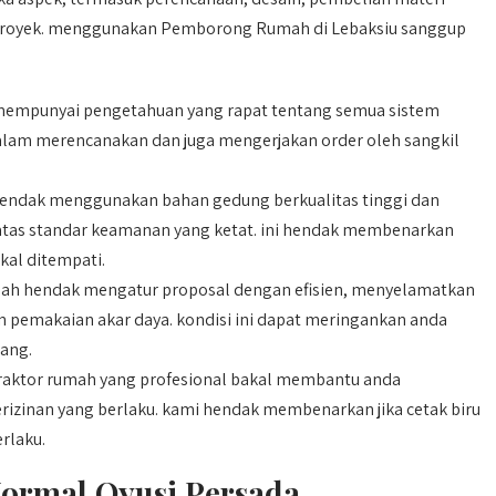
 proyek. menggunakan Pemborong Rumah di Lebaksiu sanggup
empunyai pengetahuan yang rapat tentang semua sistem
lam merencanakan dan juga mengerjakan order oleh sangkil
endak menggunakan bahan gedung berkualitas tinggi dan
atas standar keamanan yang ketat. ini hendak membenarkan
kal ditempati.
ah hendak mengatur proposal dengan efisien, menyelamatkan
an pemakaian akar daya. kondisi ini dapat meringankan anda
ang.
aktor rumah yang profesional bakal membantu anda
rizinan yang berlaku. kami hendak membenarkan jika cetak biru
rlaku.
ormal Qyusi Persada