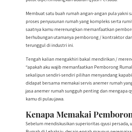
Membuat satu buah rumah angan-angan pula yakni sa
proses penyusunan rumah yang kompleks serta rumit 
saatnya kamu merenungkan memanfaatkan pemborong
berhubungan utamanya pemborong / kontraktor dan
terunggul di industri ini.
Tengah kalian mengakhiri bakal mendirikan / mereno
“apakah aku wajib memanfaatkan Pemborong Rumah 
sekalipun sendiri-sendiri pilihan menyandang kapab
didapat bersama memakai servis anemer rumah yang 
jasa anemer rumah sungguh penting dan mengapa qyus
kamu di pulau jawa.
Kenapa Memakai Pemborong
Sebelum mendiskusikan superioritas qyusi persad
Rumah di Lebaksiu. desain engah maupun peremajaa