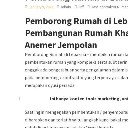
Off
January 9, 2022
admin
Jasa Kontraktor Ruma
Pemborong Rumah di Leb
Pembangunan Rumah Khay
Anemer Jempolan
Pemborong Rumah di Lebaksiu – membikin rumah la
pembentukan rumah yang kompleks serta sulit serin
enggak ada pengetahuan serta pengalaman dalam bida
pada pemborong / kontraktor yang terpercaya. sala
merupakan qyusi persada.
Ini hanya konten tools marketing, unt
Saat ingin mengerjakan pembentukan / penyempuraa
diharapkan dan terlatih yaitu langkah kunci bakal
patut dipertimbangkan adalah Qyusi Persada.