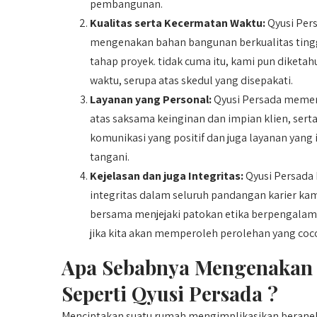
pembangunan.
Kualitas serta Kecermatan Waktu:
Qyusi Pers
mengenakan bahan bangunan berkualitas tinggi
tahap proyek. tidak cuma itu, kami pun diketa
waktu, serupa atas skedul yang disepakati.
Layanan yang Personal:
Qyusi Persada memer
atas saksama keinginan dan impian klien, serta 
komunikasi yang positif dan juga layanan yang 
tangani.
Kejelasan dan juga Integritas:
Qyusi Persada
integritas dalam seluruh pandangan karier kam
bersama menjejaki patokan etika berpengalaman
jika kita akan memperoleh perolehan yang coc
Apa Sebabnya Mengenakan
Seperti Qyusi Persada ?
Menciptakan suatu rumah mengimplikasikan beranek