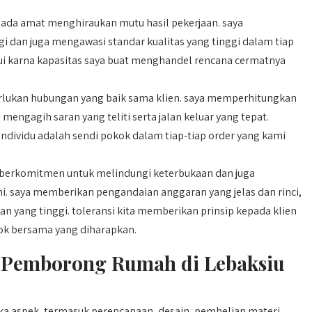
ada amat menghiraukan mutu hasil pekerjaan. saya
 dan juga mengawasi standar kualitas yang tinggi dalam tiap
hui karna kapasitas saya buat menghandel rencana cermatnya
lukan hubungan yang baik sama klien. saya memperhitungkan
mengagih saran yang teliti serta jalan keluar yang tepat.
individu adalah sendi pokok dalam tiap-tiap order yang kami
 berkomitmen untuk melindungi keterbukaan dan juga
i. saya memberikan pengandaian anggaran yang jelas dan rinci,
 yang tinggi. toleransi kita memberikan prinsip kepada klien
ok bersama yang diharapkan.
 Pemborong Rumah di Lebaksiu
a aspek, termasuk perencanaan, desain, pembelian materi