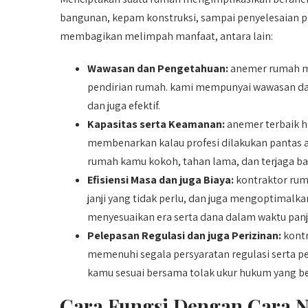
bangunan, kepam konstruksi, sampai penyelesaian
membagikan melimpah manfaat, antara lain:
Wawasan dan Pengetahuan:
anemer rumah m
pendirian rumah. kami mempunyai wawasan da
dan juga efektif.
Kapasitas serta Keamanan:
anemer terbaik h
membenarkan kalau profesi dilakukan pantas 
rumah kamu kokoh, tahan lama, dan terjaga ba
Efisiensi Masa dan juga Biaya:
kontraktor rum
janji yang tidak perlu, dan juga mengoptimalk
menyesuaikan era serta dana dalam waktu panj
Pelepasan Regulasi dan juga Perizinan:
kontr
memenuhi segala persyaratan regulasi serta pe
kamu sesuai bersama tolak ukur hukum yang be
Cara Fungsi Dengan Cara N