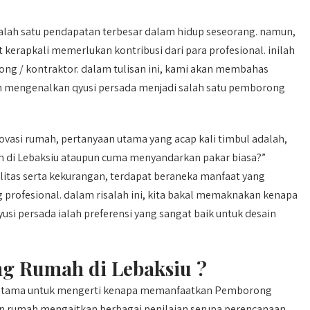
lah satu pendapatan terbesar dalam hidup seseorang. namun,
kerapkali memerlukan kontribusi dari para profesional. inilah
 / kontraktor. dalam tulisan ini, kami akan membahas
 mengenalkan qyusi persada menjadi salah satu pemborong
vasi rumah, pertanyaan utama yang acap kali timbul adalah,
di Lebaksiu ataupun cuma menyandarkan pakar biasa?”
ilitas serta kekurangan, terdapat beraneka manfaat yang
profesional. dalam risalah ini, kita bakal memaknakan kenapa
i persada ialah preferensi yang sangat baik untuk desain
 Rumah di Lebaksiu ?
a, utama untuk mengerti kenapa memanfaatkan Pemborong
n rumah mengaitkan berbagai penilaian serupa perencanaan,