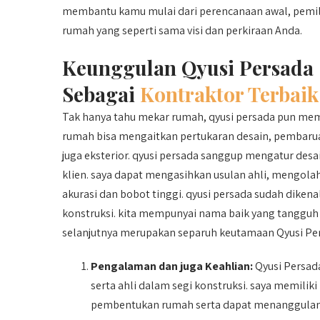
membantu kamu mulai dari perencanaan awal, pemil
rumah yang seperti sama visi dan perkiraan Anda.
Keunggulan Qyusi Persada
Sebagai
Kontraktor Terbaik
Tak hanya tahu mekar rumah, qyusi persada pun me
rumah bisa mengaitkan pertukaran desain, pembarua
juga eksterior. qyusi persada sanggup mengatur de
klien. saya dapat mengasihkan usulan ahli, mengolah
akurasi dan bobot tinggi. qyusi persada sudah diken
konstruksi. kita mempunyai nama baik yang tangguh
selanjutnya merupakan separuh keutamaan Qyusi Pe
Pengalaman dan juga Keahlian:
Qyusi Persada
serta ahli dalam segi konstruksi. saya memil
pembentukan rumah serta dapat menanggulang