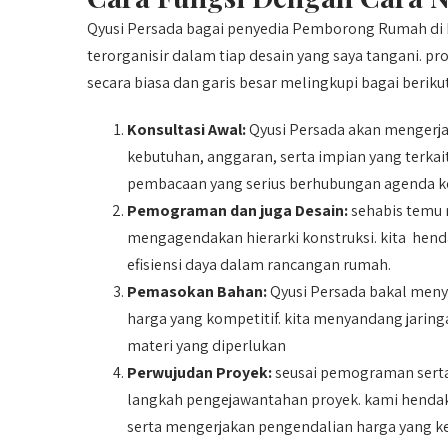
Qyusi Persada bagai penyedia Pemborong Rumah di
terorganisir dalam tiap desain yang saya tangani. p
secara biasa dan garis besar melingkupi bagai berikut
Konsultasi Awal:
Qyusi Persada akan mengerj
kebutuhan, anggaran, serta impian yang terka
pembacaan yang serius berhubungan agenda ko
Pemograman dan juga Desain:
sehabis temu 
mengagendakan hierarki konstruksi. kita hend
efisiensi daya dalam rancangan rumah.
Pemasokan Bahan:
Qyusi Persada bakal meny
harga yang kompetitif. kita menyandang jaring
materi yang diperlukan
Perwujudan Proyek:
seusai pemograman serta
langkah pengejawantahan proyek. kami hendak
serta mengerjakan pengendalian harga yang ke