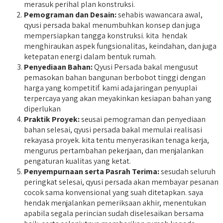
merasuk perihal plan konstruksi.
Pemograman dan Desain:
sehabis wawancara awal,
qyusi persada bakal menumbuhkan konsep dan juga
mempersiapkan tangga konstruksi. kita hendak
menghiraukan aspek fungsionalitas, keindahan, dan juga
ketepatan energi dalam bentuk rumah.
Penyediaan Bahan:
Qyusi Persada bakal mengusut
pemasokan bahan bangunan berbobot tinggi dengan
harga yang kompetitif. kami ada jaringan penyuplai
terpercaya yang akan meyakinkan kesiapan bahan yang
diperlukan
Praktik Proyek:
seusai pemograman dan penyediaan
bahan selesai, qyusi persada bakal memulai realisasi
rekayasa proyek. kita tentu menyerasikan tenaga kerja,
mengurus pertambahan pekerjaan, dan menjalankan
pengaturan kualitas yang ketat.
Penyempurnaan serta Pasrah Terima:
sesudah seluruh
peringkat selesai, qyusi persada akan membayar pesanan
cocok sama konvensional yang suah ditetapkan. saya
hendak menjalankan pemeriksaan akhir, menentukan
apabila segala perincian sudah diselesaikan bersama