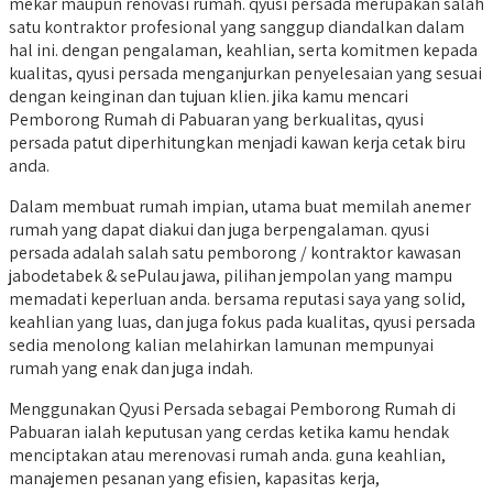
mekar maupun renovasi rumah. qyusi persada merupakan salah
satu kontraktor profesional yang sanggup diandalkan dalam
hal ini. dengan pengalaman, keahlian, serta komitmen kepada
kualitas, qyusi persada menganjurkan penyelesaian yang sesuai
dengan keinginan dan tujuan klien. jika kamu mencari
Pemborong Rumah di Pabuaran yang berkualitas, qyusi
persada patut diperhitungkan menjadi kawan kerja cetak biru
anda.
Dalam membuat rumah impian, utama buat memilah anemer
rumah yang dapat diakui dan juga berpengalaman. qyusi
persada adalah salah satu pemborong / kontraktor kawasan
jabodetabek & sePulau jawa, pilihan jempolan yang mampu
memadati keperluan anda. bersama reputasi saya yang solid,
keahlian yang luas, dan juga fokus pada kualitas, qyusi persada
sedia menolong kalian melahirkan lamunan mempunyai
rumah yang enak dan juga indah.
Menggunakan Qyusi Persada sebagai Pemborong Rumah di
Pabuaran ialah keputusan yang cerdas ketika kamu hendak
menciptakan atau merenovasi rumah anda. guna keahlian,
manajemen pesanan yang efisien, kapasitas kerja,