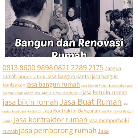
0813 8600 9898
0821 2289 2175
bangun
Jasa Bangun Kantor
rumah
jabodetabek
jasa bangun
jasa bangun rumah
kontrakan
Jasa Bangun Rumah jabodetabek
jasa
jasa betulin rumah
bangun rumah jakarta
Jasa Bangun Rumah Jakarta Timur
Jasa Buat Rumah
jasa bikin rumah
jasa
Jasa Kontraktor Bangunan
design fasad
Jasa Kontraktor
Jasa Kontraktor Bangun
jasa kontraktor rumah
jasa memperbaiki
Rumah
jasa pemborong rumah
Jasa
rumah