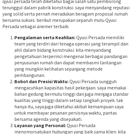
qyusi persada telah diketahui bagai salah satu pemborong
terunggul dalam pabrik konstruksi. saya menyandang reputasi
yang solid serta pernah meradukan beragam proposal rumah
bersama sukses. berikut merupakan separuh mutu Qyusi
Persada sebagai anemer terbaik:
Pengalaman serta Keahlian:
Qyusi Persada memiliki
team yang terdiri dari tenaga operasi yang terampil dan
ahli dalam bidang konstruksi. kita menyandang
pengetahuan terperinci mengenai berbagai pandangan
penyusunan rumah dan dapat membasmi tantangan
yang mungkin kelihatan sepanjang metode
pembangunan.
Bobot dan Presisi Waktu:
Qyusi Persada sungguh
mengacuhkan kapasitas hasil pekerjaan. saya memakai
bahan gedung bermutu tinggi dan juga menjaga standar
kualitas yang tinggi dalam setiap langkah proyek. tak
hanya itu, saya juga diketahui akibat kemampuan saya
untuk membayar pesanan persisnya waktu, pantas
bersama agenda yang disepakati.
Layanan yang Personal:
Qyusi Persada
menomorsatukan hubungan yang baik sama klien. kita