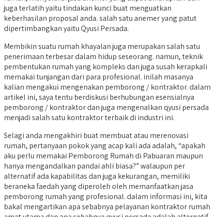
juga terlatih yaitu tindakan kunci buat menguatkan
keberhasilan proposal anda. salah satu anemer yang patut
dipertimbangkan yaitu Qyusi Persada.
Membikin suatu rumah khayalan juga merupakan salah satu
penerimaan terbesar dalam hidup seseorang. namun, teknik
pembentukan rumah yang kompleks dan juga susah kerapkali
memakai tunjangan dari para profesional. inilah masanya
kalian mengakui mengenakan pemborong / kontraktor. dalam
artikel ini, saya tentu berdiskusi berhubungan esensialnya
pemborong / kontraktor dan juga mengenalkan qyusi persada
menjadi salah satu kontraktor terbaik di industri ini.
Selagi anda mengakhiri buat membuat atau merenovasi
rumah, pertanyaan pokok yang acap kali ada adalah, “apakah
aku perlu memakai Pemborong Rumah di Pabuaran maupun
hanya mengandalkan pandai ahli biasa?” walaupun per
alternatif ada kapabilitas dan juga kekurangan, memiliki
beraneka faedah yang diperoleh oleh memanfaatkan jasa
pemborong rumah yang profesional. dalam informasi ini, kita
bakal mengartikan apa sebabnya pelayanan kontraktor rumah
amat utama dan apa sebabnya qyusi persada adalah alternatif