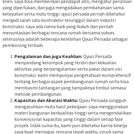
klien. saya bisa memberikan pendapat ahli, mengatur perizinan
yang diperlukan, dan juga mengadakan pembaharuan sama
ketepatan serta mutu tinggi. qyusi persada pernah diketahui
menjadi salah satu kontraktor terunggul dalam industri
konstruksi. saya ada nama baik yang kukuh dan pernah
menuntaskan berbagai rencana rumah bersama sukses.
seterusnya adalah beberapa kelebihan Qyusi Persada sebagai
pemborong terbaik:
Pengalaman dan juga Keahlian:
Qyusi Persada
menyandang kelompok yang terdiri dari kekuatan
aktivitas yang berpengalaman serta pakar dalam sisi
konstruksi. kami mempunyai pengetahuan komprehensif
tentang berbagai aspek pembangunan rumah serta bisa
membasmi tantangan yang tampaknya timbul semasa
metode pembangunan.
Kapasitas dan Akurasi Waktu:
Qyusi Persada sungguh
mengacuhkan mutu hasil pekerjaan. saya menggunakan
materi bangunan berkualitas tinggi serta mengendalikan
konvensional kapasitas yang tinggi dalam setiap fase
proyek. tidak cuma itu, kami pun diketahui karna kinerja
saya buat memugas rencana tepat waktu, cocok sama