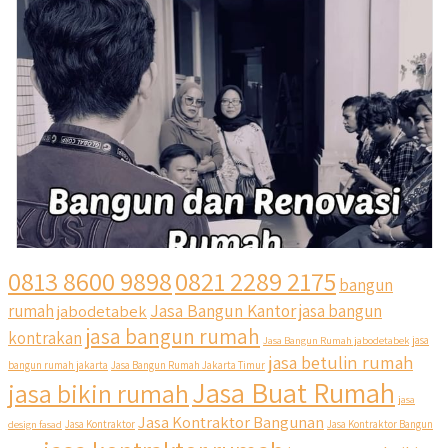
0813 8600 9898
0821 2289 2175
bangun
Jasa Bangun Kantor
rumah
jabodetabek
jasa bangun
jasa bangun rumah
kontrakan
Jasa Bangun Rumah jabodetabek
jasa
jasa betulin rumah
bangun rumah jakarta
Jasa Bangun Rumah Jakarta Timur
Jasa Buat Rumah
jasa bikin rumah
jasa
Jasa Kontraktor Bangunan
design fasad
Jasa Kontraktor
Jasa Kontraktor Bangun