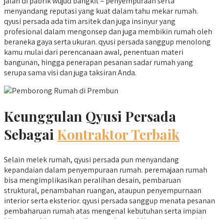
jalan di pabrik wujud bangkit – penyempuraan serta
menyandang reputasi yang kuat dalam tahu mekar rumah.
qyusi persada ada tim arsitek dan juga insinyur yang
profesional dalam mengonsep dan juga membikin rumah oleh
beraneka gaya serta ukuran. qyusi persada sanggup menolong
kamu mulai dari perencanaan awal, penentuan materi
bangunan, hingga penerapan pesanan sadar rumah yang
serupa sama visi dan juga taksiran Anda.
Keunggulan Qyusi Persada
Sebagai
Kontraktor Terbaik
Selain melek rumah, qyusi persada pun menyandang
kepandaian dalam penyempuraan rumah. peremajaan rumah
bisa mengimplikasikan peralihan desain, pembaruan
struktural, penambahan ruangan, ataupun penyempurnaan
interior serta eksterior. qyusi persada sanggup menata pesanan
pembaharuan rumah atas mengenal kebutuhan serta impian