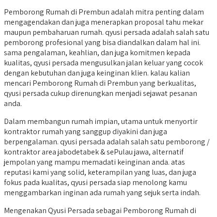
Pemborong Rumah di Prembun adalah mitra penting dalam
mengagendakan dan juga menerapkan proposal tahu mekar
maupun pembaharuan rumah. qyusi persada adalah salah satu
pemborong profesional yang bisa diandalkan dalam hal ini.
sama pengalaman, keahlian, dan juga komitmen kepada
kualitas, qyusi persada mengusulkan jalan keluar yang cocok
dengan kebutuhan dan juga keinginan klien. kalau kalian
mencari Pemborong Rumah di Prembun yang berkualitas,
qyusi persada cukup direnungkan menjadi sejawat pesanan
anda.
Dalam membangun rumah impian, utama untuk menyortir
kontraktor rumah yang sanggup diyakini dan juga
berpengalaman. qyusi persada adalah salah satu pemborong /
kontraktor area jabodetabek & sePulau jawa, alternatif
jempolan yang mampu memadati keinginan anda. atas
reputasi kami yang solid, keterampilan yang luas, dan juga
fokus pada kualitas, qyusi persada siap menolong kamu
menggambarkan inginan ada rumah yang sejuk serta indah.
Mengenakan Qyusi Persada sebagai Pemborong Rumah di