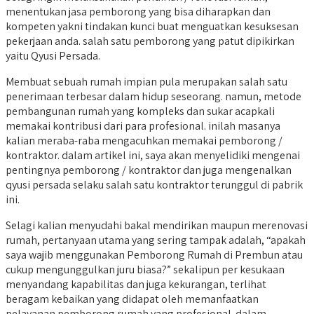
menentukan jasa pemborong yang bisa diharapkan dan
kompeten yakni tindakan kunci buat menguatkan kesuksesan
pekerjaan anda. salah satu pemborong yang patut dipikirkan
yaitu Qyusi Persada.
Membuat sebuah rumah impian pula merupakan salah satu
penerimaan terbesar dalam hidup seseorang. namun, metode
pembangunan rumah yang kompleks dan sukar acapkali
memakai kontribusi dari para profesional. inilah masanya
kalian meraba-raba mengacuhkan memakai pemborong /
kontraktor. dalam artikel ini, saya akan menyelidiki mengenai
pentingnya pemborong / kontraktor dan juga mengenalkan
qyusi persada selaku salah satu kontraktor terunggul di pabrik
ini.
Selagi kalian menyudahi bakal mendirikan maupun merenovasi
rumah, pertanyaan utama yang sering tampak adalah, “apakah
saya wajib menggunakan Pemborong Rumah di Prembun atau
cukup mengunggulkan juru biasa?” sekalipun per kesukaan
menyandang kapabilitas dan juga kekurangan, terlihat
beragam kebaikan yang didapat oleh memanfaatkan
pelayanan pemborong rumah yang profesional. dalam