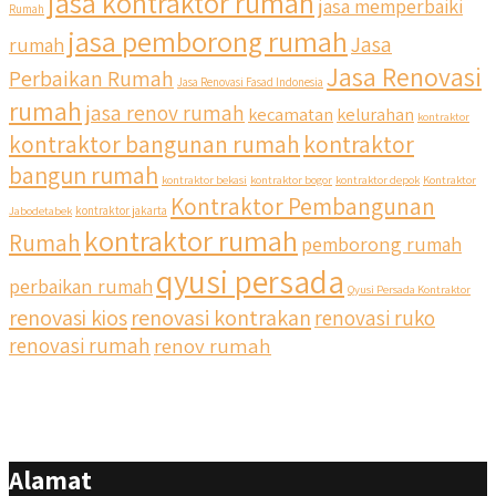
jasa kontraktor rumah
jasa memperbaiki
Rumah
jasa pemborong rumah
Jasa
rumah
Jasa Renovasi
Perbaikan Rumah
Jasa Renovasi Fasad Indonesia
rumah
jasa renov rumah
kecamatan
kelurahan
kontraktor
qyusipersada
kontraktor bangunan rumah
kontraktor
@qyusipersada
3 years ago
bangun rumah
Siapa yang udah masuk List untuk Bangun dan Renovasi
kontraktor bekasi
kontraktor bogor
kontraktor depok
Kontraktor
rumah Di @qyusipersada dengan sistem Cicilan ?? 🤗
Kontraktor Pembangunan
Jabodetabek
kontraktor jakarta
kontraktor rumah
Rumah
pemborong rumah
Untuk informasi lebih lanjut terkait program cicilan ini temen
temen bisa langsung klik link di bio yaa
qyusi persada
perbaikan rumah
Qyusi Persada Kontraktor
renovasi kios
renovasi kontrakan
renovasi ruko
#jasabangunrumahjakarta #jasarenovasirumahjakarta
#kontraktorjakarta #kontraktorbangunan
renovasi rumah
renov rumah
#kontraktorbangunanrumah #kontraktorbangunanjakarta
#kontraktorbekasi #kontraktorinteriorjakarta
#jasabangunrumahdepok #jasarenovasirumahbekasi
#jasadesainrumahmurah #jasadesainrumahjakarta
#kontraktorbangunanjabodetabek
Alamat
#jasabangunrumahjabodetabek #qyusipersada