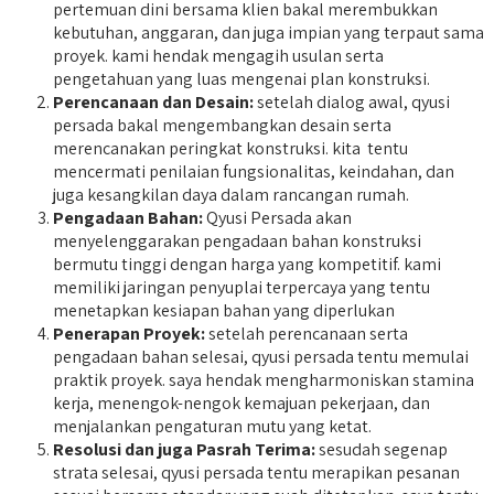
pertemuan dini bersama klien bakal merembukkan
kebutuhan, anggaran, dan juga impian yang terpaut sama
proyek. kami hendak mengagih usulan serta
pengetahuan yang luas mengenai plan konstruksi.
Perencanaan dan Desain:
setelah dialog awal, qyusi
persada bakal mengembangkan desain serta
merencanakan peringkat konstruksi. kita tentu
mencermati penilaian fungsionalitas, keindahan, dan
juga kesangkilan daya dalam rancangan rumah.
Pengadaan Bahan:
Qyusi Persada akan
menyelenggarakan pengadaan bahan konstruksi
bermutu tinggi dengan harga yang kompetitif. kami
memiliki jaringan penyuplai terpercaya yang tentu
menetapkan kesiapan bahan yang diperlukan
Penerapan Proyek:
setelah perencanaan serta
pengadaan bahan selesai, qyusi persada tentu memulai
praktik proyek. saya hendak mengharmoniskan stamina
kerja, menengok-nengok kemajuan pekerjaan, dan
menjalankan pengaturan mutu yang ketat.
Resolusi dan juga Pasrah Terima:
sesudah segenap
strata selesai, qyusi persada tentu merapikan pesanan