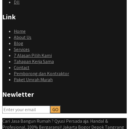
Dll
Link
Home
About Us
Blog
Services
7 Alasan Pilih Kami
Tahapan Kerja Sama
Contact
Pemborong dan Kontraktor
Paket Umrah Murah
Newletter
qyusipersada
@qyusipersada
3 years ago
Dalah satu hasil karya Qyusi persada, merenovasi rumah
biasa jadi rumah mewah dengan budget 400an, kira kira
Cari Jasa Bangun Rumah ? Qyusi Persada aja. Handal &
gimana ya hasilnya...
Profesional, 100% Bergaransi! Jakarta Bogor Depok Tangrang