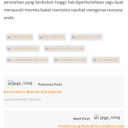
perolehan yang berbobot tinggi. tak diperbolehkan ragu buat
menyurati mereka bakal meminta nasihat mengenai rencana
anda.
0813 8600 9898
0821 2289 2175
jasa bikin rumah
Jasa Buat Rumah
jasa kontraktor rumah
jasa pemborong rumah
kontraktor rumah
qyusi persada
Previous Post
Kontraktor Rumah di Kenjeran
Jasa Kontraktor Rumah
Next Post
Pemborong Rumah Karangkancana